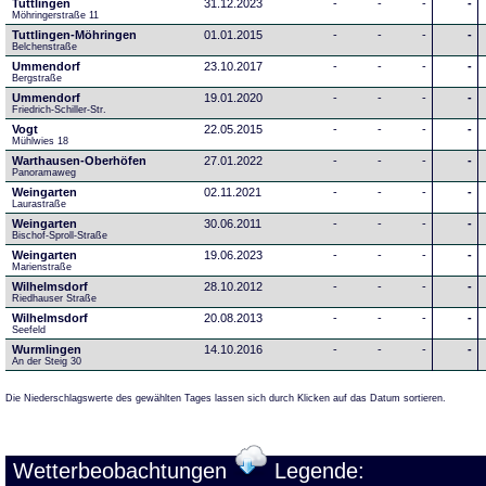
Tuttlingen
31.12.2023
-
-
-
-
Möhringerstraße 11
Tuttlingen-Möhringen
01.01.2015
-
-
-
-
Belchenstraße
Ummendorf
23.10.2017
-
-
-
-
Bergstraße
Ummendorf
19.01.2020
-
-
-
-
Friedrich-Schiller-Str.
Vogt
22.05.2015
-
-
-
-
Mühlwies 18
Warthausen-Oberhöfen
27.01.2022
-
-
-
-
Panoramaweg 
Weingarten
02.11.2021
-
-
-
-
Laurastraße
Weingarten
30.06.2011
-
-
-
-
Bischof-Sproll-Straße
Weingarten
19.06.2023
-
-
-
-
Marienstraße
Wilhelmsdorf
28.10.2012
-
-
-
-
Riedhauser Straße 
Wilhelmsdorf
20.08.2013
-
-
-
-
Seefeld
Wurmlingen
14.10.2016
-
-
-
-
An der Steig 30
Die Niederschlagswerte des gewählten Tages lassen sich durch Klicken auf das Datum sortieren.
Wetterbeobachtungen
Legende: