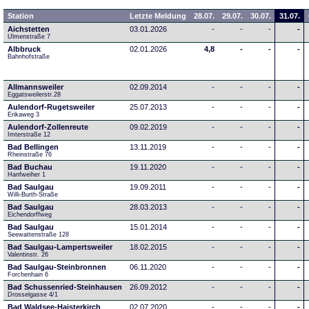
Station
Letzte Meldung
28.07.
29.07.
30.07.
31.07.
Aichstetten
03.01.2026
-
-
-
-
Ulmenstraße 7
Albbruck
02.01.2026
4,8
-
-
-
Bahnhofstraße
Allmannsweiler
02.09.2014
-
-
-
-
Eggatsweilerstr.28
Aulendorf-Rugetsweiler
25.07.2013
-
-
-
-
Erikaweg 3
Aulendorf-Zollenreute
09.02.2019
-
-
-
-
Imterstraße 12
Bad Bellingen
13.11.2019
-
-
-
-
Rheinstraße 76
Bad Buchau
19.11.2020
-
-
-
-
Hanfweiher 1
Bad Saulgau
19.09.2011
-
-
-
-
Willi-Burth-Straße
Bad Saulgau
28.03.2013
-
-
-
-
Eichendorffweg
Bad Saulgau
15.01.2014
-
-
-
-
Seewattenstraße 128
Bad Saulgau-Lampertsweiler
18.02.2015
-
-
-
-
Valentinstr. 26
Bad Saulgau-Steinbronnen
06.11.2020
-
-
-
-
Forchenhain 6
Bad Schussenried-Steinhausen
26.09.2012
-
-
-
-
Drosselgasse 4/1
Bad Waldsee-Haisterkirch
02.07.2020
-
-
-
-