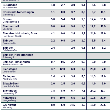
Wolfinstraße 16
Burgrieden
1,8
2,7
3,9
0,1
8,5
5,8
Im Stellwinkel
Dornstadt-Tomerdingen
1,1
0,0
3,7
0,3
3,7
11,1
Maienweg 9
Dürnau
5,0
5,4
3,0
1,0
17,4
19,0
Dorfäckerweg 5
Eberhardzell
9,0
6,6
9,0
1,0
12,2
11,9
Lilienweg
Ebersbach-Musbach, Boos
4,1
9,0
2,8
2,7
24,9
22,0
Hochberger Straße
Ehingen
2,2
0,8
2,0
1,0
5,5
5,4
Rosenstraße
Ehingen
2,4
-
2,0
0,8
5,6
5,2
Schillerstraße
Ehingen-Herbertshofen
-
-
-
-
-
-
Tobelweg 9
Ehingen-Tiefenhülen
0,7
0,5
2,2
0,2
6,0
9,9
Sondernacherstraße
Eichstegen
3,7
12,0
6,0
1,2
23,0
7,0
Oberer Brühl
Eislingen
1,4
4,3
3,8
5,0
14,3
12,9
Albstraße 125
Erbach-Bach
1,0
1,5
2,0
0,8
4,0
8,0
Hauptstraße 24
Erlenmoos
7,8
8,9
6,7
7,1
24,2
11,7
Haldenweg 15
Füramoos
9,4
10,0
6,5
1,5
10,5
20,0
Hungersberg 1
Grünkraut
8,0
6,0
24,5
1,0
15,0
22,5
Kirchweg