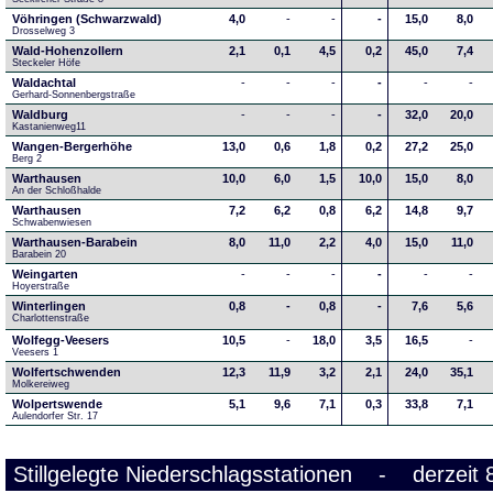
Vöhringen (Schwarzwald)
4,0
-
-
-
15,0
8,0
Drosselweg 3
Wald-Hohenzollern
2,1
0,1
4,5
0,2
45,0
7,4
Steckeler Höfe
Waldachtal
-
-
-
-
-
-
Gerhard-Sonnenbergstraße
Waldburg
-
-
-
-
32,0
20,0
Kastanienweg11
Wangen-Bergerhöhe
13,0
0,6
1,8
0,2
27,2
25,0
Berg 2
Warthausen
10,0
6,0
1,5
10,0
15,0
8,0
An der Schloßhalde 
Warthausen
7,2
6,2
0,8
6,2
14,8
9,7
Schwabenwiesen 
Warthausen-Barabein
8,0
11,0
2,2
4,0
15,0
11,0
Barabein 20
Weingarten
-
-
-
-
-
-
Hoyerstraße
Winterlingen
0,8
-
0,8
-
7,6
5,6
Charlottenstraße
Wolfegg-Veesers
10,5
-
18,0
3,5
16,5
-
Veesers 1
Wolfertschwenden
12,3
11,9
3,2
2,1
24,0
35,1
Molkereiweg
Wolpertswende
5,1
9,6
7,1
0,3
33,8
7,1
Aulendorfer Str. 17
Stillgelegte Niederschlagsstationen - derzeit 