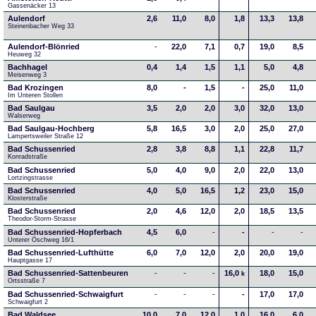
Gassenäcker 13
Aulendorf
2,6
11,0
8,0
1,8
13,3
13,8
Steinenbacher Weg 33
Aulendorf-Blönried
-
22,0
7,1
0,7
19,0
8,5
Heuweg 32
Bachhagel
0,4
1,4
1,5
1,1
5,0
4,8
Meisenweg 3
Bad Krozingen
8,0
-
1,5
-
25,0
11,0
Im Unteren Stollen
Bad Saulgau
3,5
2,0
2,0
3,0
32,0
13,0
Walserweg
Bad Saulgau-Hochberg
5,8
16,5
3,0
2,0
25,0
27,0
Lampertsweiler Straße 12
Bad Schussenried
2,8
3,8
8,8
1,1
22,8
11,7
Konradstraße
Bad Schussenried
5,0
4,0
9,0
2,0
22,0
13,0
Lortzingstrasse
Bad Schussenried
4,0
5,0
16,5
1,2
23,0
15,0
Klosterstraße
Bad Schussenried
2,0
4,6
12,0
2,0
18,5
13,5
Theodor-Storm-Strasse
Bad Schussenried-Hopferbach
4,5
6,0
-
-
-
-
Unterer Öschweg 16/1
Bad Schussenried-Lufthütte
6,0
7,0
12,0
2,0
20,0
19,0
Hauptgasse 17
Bad Schussenried-Sattenbeuren
-
-
-
16,0
18,0
15,0
k
Ortsstraße 7
Bad Schussenried-Schwaigfurt
-
-
-
-
17,0
17,0
Schwaigfurt 2
Bad Waldsee
10,0
7,0
12,0
1,0
16,0
6,0