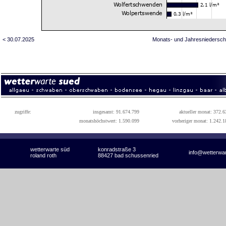
< 30.07.2025
Monats- und Jahresniedersch
zugriffe:
insgesamt: 91.674.799
aktueller monat: 372.6
monatshöchstwert: 1.590.099
vorheriger monat: 1.242.1
wetterwarte süd
konradstraße 3
info@wetterwa
roland roth
88427 bad schussenried