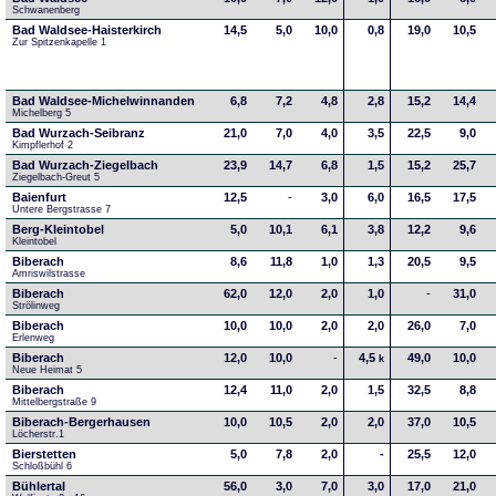
Schwanenberg
Bad Waldsee-Haisterkirch
14,5
5,0
10,0
0,8
19,0
10,5
Zur Spitzenkapelle 1
Bad Waldsee-Michelwinnanden
6,8
7,2
4,8
2,8
15,2
14,4
Michelberg 5
Bad Wurzach-Seibranz
21,0
7,0
4,0
3,5
22,5
9,0
Kimpflerhof 2 
Bad Wurzach-Ziegelbach
23,9
14,7
6,8
1,5
15,2
25,7
Ziegelbach-Greut 5
Baienfurt
12,5
-
3,0
6,0
16,5
17,5
Untere Bergstrasse 7
Berg-Kleintobel
5,0
10,1
6,1
3,8
12,2
9,6
Kleintobel
Biberach
8,6
11,8
1,0
1,3
20,5
9,5
Amriswilstrasse
Biberach
62,0
12,0
2,0
1,0
-
31,0
Strölinweg
Biberach
10,0
10,0
2,0
2,0
26,0
7,0
Erlenweg
Biberach
12,0
10,0
-
4,5
49,0
10,0
k
Neue Heimat 5
Biberach
12,4
11,0
2,0
1,5
32,5
8,8
Mittelbergstraße 9
Biberach-Bergerhausen
10,0
10,5
2,0
2,0
37,0
10,5
Löcherstr.1
Bierstetten
5,0
7,8
2,0
-
25,5
12,0
Schloßbühl 6
Bühlertal
56,0
3,0
7,0
3,0
17,0
21,0