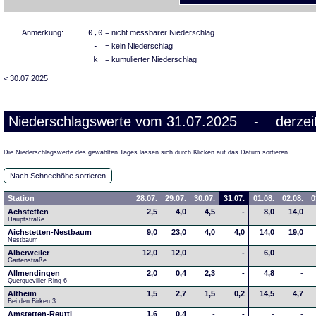
Anmerkung:
0,0
= nicht messbarer Niederschlag
-
= kein Niederschlag
k
= kumulierter Niederschlag
< 30.07.2025
Niederschlagswerte vom 31.07.2025 - derzeit
Die Niederschlagswerte des gewählten Tages lassen sich durch Klicken auf das Datum sortieren.
Nach Schneehöhe sortieren
Station
28.07.
29.07.
30.07.
31.07.
01.08.
02.08.
0
Achstetten
2,5
4,0
4,5
-
8,0
14,0
Hauptstraße
Aichstetten-Nestbaum
9,0
23,0
4,0
4,0
14,0
19,0
Nestbaum
Alberweiler
12,0
12,0
-
-
6,0
-
Gartenstraße
Allmendingen
2,0
0,4
2,3
-
4,8
-
Querqueviller Ring 6
Altheim
1,5
2,7
1,5
0,2
14,5
4,7
Bei den Birken 3
Amstetten-Reutti
1,6
0,4
-
-
-
-