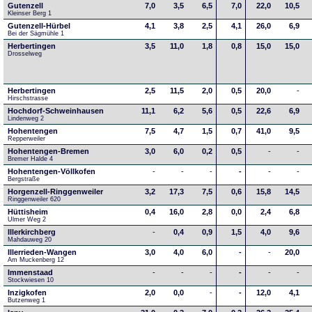
Gutenzell
7,0
3,5
6,5
7,0
22,0
10,5
Kleinser Berg 1
Gutenzell-Hürbel
4,1
3,8
2,5
4,1
26,0
6,9
Bei der Sägmühle 1
Herbertingen
3,5
11,0
1,8
0,8
15,0
15,0
Drosselweg
Herbertingen
2,5
11,5
2,0
0,5
20,0
-
Hirschstrasse
Hochdorf-Schweinhausen
11,1
6,2
5,6
0,5
22,6
6,9
Lindenweg 2
Hohentengen
7,5
4,7
1,5
0,7
41,0
9,5
Repperweiler
Hohentengen-Bremen
3,0
6,0
0,2
0,5
-
-
Bremer Halde 4
Hohentengen-Völlkofen
-
-
-
-
-
-
Bergstraße
Horgenzell-Ringgenweiler
3,2
17,3
7,5
0,6
15,8
14,5
Ringgenweiler 620
Hüttisheim
0,4
16,0
2,8
0,0
2,4
6,8
Ulmer Weg 2
Illerkirchberg
-
0,4
0,9
1,5
4,0
9,6
Mahdauweg 20
Illerrieden-Wangen
3,0
4,0
6,0
-
-
20,0
Am Muckenberg 12
Immenstaad
-
-
-
-
-
-
Stockwiesen 10
Inzigkofen
2,0
0,0
-
-
12,0
4,1
Butzenweg 1