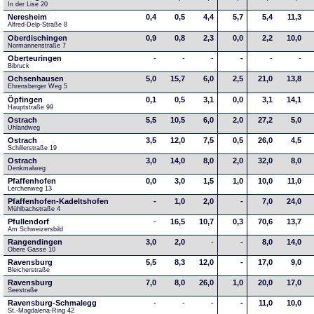
In der Lise 20
Neresheim
0,4
0,5
4,4
5,7
5,4
11,3
Alfred-Delp-Straße 8
Oberdischingen
0,9
0,8
2,3
0,0
2,2
10,0
Normannenstraße 7
Oberteuringen
-
-
-
-
-
-
Bibruck
Ochsenhausen
5,0
15,7
6,0
2,5
21,0
13,8
Ehrensberger Weg 5
Öpfingen
0,1
0,5
3,1
0,0
3,1
14,1
Hauptstraße 99
Ostrach
5,5
10,5
6,0
2,0
27,2
5,0
Uhlandweg
Ostrach
3,5
12,0
7,5
0,5
26,0
4,5
Schillerstraße 19
Ostrach
3,0
14,0
8,0
2,0
32,0
8,0
Denkmalweg 
Pfaffenhofen
0,0
3,0
1,5
1,0
10,0
11,0
Lerchenweg 13
Pfaffenhofen-Kadeltshofen
-
1,0
2,0
-
7,0
24,0
Mühlbachstraße 4
Pfullendorf
-
16,5
10,7
0,3
70,6
13,7
Am Schweizersbild 
Rangendingen
3,0
2,0
-
-
8,0
14,0
Obere Gasse 10
Ravensburg
5,5
8,3
12,0
-
17,0
9,0
Bleicherstraße
Ravensburg
7,0
8,0
26,0
1,0
20,0
17,0
Seestraße 
Ravensburg-Schmalegg
-
-
-
-
11,0
10,0
St.-Magdalena-Ring 42