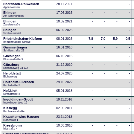
Ebersbach-Roßwälden
28.11.2021
-
-
-
-
Appenwiesen
Ehingen
17.06.2016
-
-
-
-
Am Elzengraben
Ehingen
10.02.2021
-
-
-
-
Zanderstraße
Ehingen
06.02.2025
-
-
-
-
Schlaufenbühl
Friedrichshafen-Kluftern
08.01.2026
7,8
7,0
5,9
0,5
Immenstaader Straße
Gammertingen
16.01.2016
-
-
-
-
Schillerstraße 22
Griesingen
06.10.2015
-
-
-
-
Blumenstraße 9
Günzburg
31.12.2010
-
-
-
-
Erlenbadweg 34 1/2
Heroldstatt
24.07.2025
-
-
-
-
Eichenweg 
Holzheim-Ellerbach
29.10.2022
-
-
-
-
Kirchstraße 3
Hoßkirch
05.01.2018
-
-
-
-
Kirchstraße 8
Ingoldingen-Grodt
19.11.2016
-
-
-
-
Ingoldinger Weg 19
Kisslegg
02.05.2011
-
-
-
-
Kirchmoosstraße
Krauchenwies-Hausen
23.11.2013
-
-
-
-
Rosenrain 1
Kressbronn
10.03.2010
-
-
-
-
Irisstraße 4