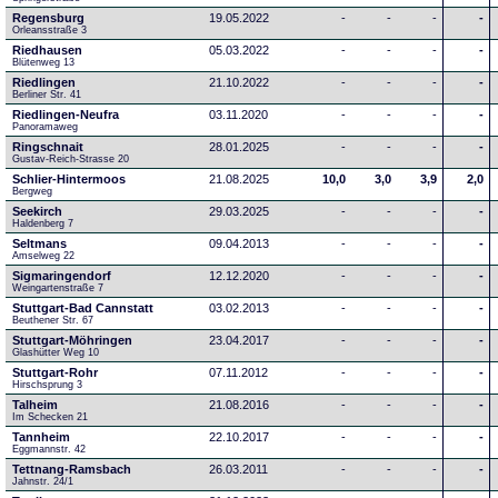
Regensburg
19.05.2022
-
-
-
-
Orleansstraße 3
Riedhausen
05.03.2022
-
-
-
-
Blütenweg 13
Riedlingen
21.10.2022
-
-
-
-
Berliner Str. 41
Riedlingen-Neufra
03.11.2020
-
-
-
-
Panoramaweg
Ringschnait
28.01.2025
-
-
-
-
Gustav-Reich-Strasse 20
Schlier-Hintermoos
21.08.2025
10,0
3,0
3,9
2,0
Bergweg
Seekirch
29.03.2025
-
-
-
-
Haldenberg 7
Seltmans
09.04.2013
-
-
-
-
Amselweg 22
Sigmaringendorf
12.12.2020
-
-
-
-
Weingartenstraße 7
Stuttgart-Bad Cannstatt
03.02.2013
-
-
-
-
Beuthener Str. 67
Stuttgart-Möhringen
23.04.2017
-
-
-
-
Glashütter Weg 10
Stuttgart-Rohr
07.11.2012
-
-
-
-
Hirschsprung 3
Talheim
21.08.2016
-
-
-
-
Im Schecken 21
Tannheim
22.10.2017
-
-
-
-
Eggmannstr. 42     
Tettnang-Ramsbach
26.03.2011
-
-
-
-
Jahnstr. 24/1