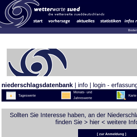
Boden
niederschlagsdatenbank
|
info
|
login - erfassun
Monats- und
Tageswerte
Karte
Jahreswerte
Sollten Sie Interesse haben, an der Niedersc
finden Sie >
hier
< weitere Inf
[ zur Anmeldung ]