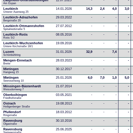
Laupheim-Untersulmetingen
11.07.2023
-
-
-
-
Am Espan
Leutkirch
14.01.2026
14,3
2,4
4,0
3,0
Unterer Auenweg 25
Leutkirch-Adrazhofen
29.03.2022
-
-
-
-
Bergstraße 20
Leutkirch-Ottmannshofen
27.07.2012
-
-
-
-
Spitalriedstraße 5
Leutkirch-Rotis
08.05.2016
-
-
-
-
Rotis 5/2
Leutkirch-Wuchzenhofen
19.09.2016
-
-
-
-
Untere Kirchstraße 18/1
Luzern
31.01.2026
32,9
-
7,4
-
Schönbühlring
Mengen-Ennetach
28.03.2023
-
-
-
-
Breite 
Mietingen
30.12.2017
-
-
-
-
Hangweg 15
Mietingen
25.01.2026
6,0
7,0
1,0
5,0
Seerosenweg 10
Mössingen-Bästenhardt
21.07.2014
-
-
-
-
Weissdornweg 7
Oberboihingen
03.05.2021
-
-
-
-
Friedhofstraße
Ostrach
19.08.2013
-
-
-
-
Heiligenberger Straße
Pfullendorf
18.03.2012
-
-
-
-
Ringstraße 
Ravensburg
30.10.2016
-
-
-
-
Olgastraße
Ravensburg
25.06.2025
-
-
-
-
Springerstraße