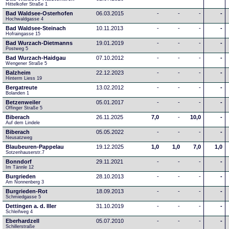
Hittelkofer Straße 1
Bad Waldsee-Osterhofen
06.03.2015
-
-
-
-
Hochwaldgasse 4
Bad Waldsee-Steinach
10.11.2013
-
-
-
-
Hofraingasse 15
Bad Wurzach-Dietmanns
19.01.2019
-
-
-
-
Postweg 5
Bad Wurzach-Haidgau
07.10.2012
-
-
-
-
Wengener Straße 5
Balzheim
22.12.2023
-
-
-
-
Hinterm Liess 19
Bergatreute
13.02.2012
-
-
-
-
Bolanden 1
Betzenweiler
05.01.2017
-
-
-
-
Offinger Straße 5
Biberach
26.11.2025
7,0
-
10,0
-
Auf dem Lindele
Biberach
05.05.2022
-
-
-
-
Neusatzweg 
Blaubeuren-Pappelau
19.12.2025
1,0
1,0
7,0
1,0
Sotzenhauserstr.7
Bonndorf
29.11.2021
-
-
-
-
Im Tännle 12
Burgrieden
28.10.2013
-
-
-
-
Am Nonnenberg 3
Burgrieden-Rot
18.09.2013
-
-
-
-
Schmiedgasse 5
Dettingen a. d. Iller
31.10.2019
-
-
-
-
Schleifweg 4
Eberhardzell
05.07.2010
-
-
-
-
Schillerstraße