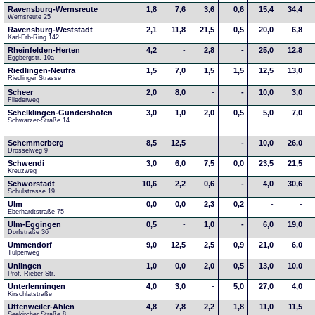
Ravensburg-Wernsreute
1,8
7,6
3,6
0,6
15,4
34,4
Wernsreute 25
Ravensburg-Weststadt
2,1
11,8
21,5
0,5
20,0
6,8
Karl-Erb-Ring 142
Rheinfelden-Herten
4,2
-
2,8
-
25,0
12,8
Eggbergstr. 10a
Riedlingen-Neufra
1,5
7,0
1,5
1,5
12,5
13,0
Riedlinger Strasse
Scheer
2,0
8,0
-
-
10,0
3,0
Fliederweg
Schelklingen-Gundershofen
3,0
1,0
2,0
0,5
5,0
7,0
Schwarzer-Straße 14
Schemmerberg
8,5
12,5
-
-
10,0
26,0
Drosselweg 9
Schwendi
3,0
6,0
7,5
0,0
23,5
21,5
Kreuzweg
Schwörstadt
10,6
2,2
0,6
-
4,0
30,6
Schulstrasse 19
Ulm
0,0
0,0
2,3
0,2
-
-
Eberhardtstraße 75
Ulm-Eggingen
0,5
-
1,0
-
6,0
19,0
Dorfstraße 36
Ummendorf
9,0
12,5
2,5
0,9
21,0
6,0
Tulpenweg
Unlingen
1,0
0,0
2,0
0,5
13,0
10,0
Prof.-Rieber-Str.
Unterlenningen
4,0
3,0
-
5,0
27,0
4,0
Kirschlatstraße
Uttenweiler-Ahlen
4,8
7,8
2,2
1,8
11,0
11,5
Seekircher Straße 8