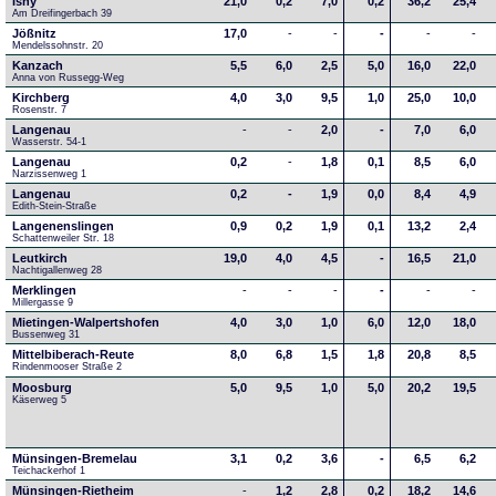
Isny
21,0
0,2
7,0
0,2
36,2
25,4
Am Dreifingerbach 39
Jößnitz
17,0
-
-
-
-
-
Mendelssohnstr. 20
Kanzach
5,5
6,0
2,5
5,0
16,0
22,0
Anna von Russegg-Weg
Kirchberg
4,0
3,0
9,5
1,0
25,0
10,0
Rosenstr. 7
Langenau
-
-
2,0
-
7,0
6,0
Wasserstr. 54-1
Langenau
0,2
-
1,8
0,1
8,5
6,0
Narzissenweg 1
Langenau
0,2
-
1,9
0,0
8,4
4,9
Edith-Stein-Straße
Langenenslingen
0,9
0,2
1,9
0,1
13,2
2,4
Schattenweiler Str. 18
Leutkirch
19,0
4,0
4,5
-
16,5
21,0
Nachtigallenweg 28
Merklingen
-
-
-
-
-
-
Millergasse 9
Mietingen-Walpertshofen
4,0
3,0
1,0
6,0
12,0
18,0
Bussenweg 31
Mittelbiberach-Reute
8,0
6,8
1,5
1,8
20,8
8,5
Rindenmooser Straße 2
Moosburg
5,0
9,5
1,0
5,0
20,2
19,5
Käserweg 5
Münsingen-Bremelau
3,1
0,2
3,6
-
6,5
6,2
Teichackerhof 1
Münsingen-Rietheim
-
1,2
2,8
0,2
18,2
14,6