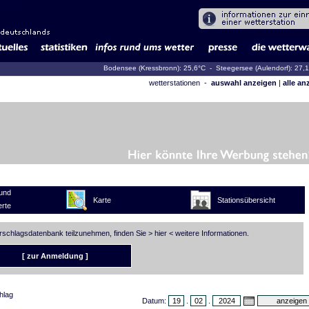
Bodensee (Kressbronn): 25,6°C
- Steegersee (Aulendorf): 27,
wetterstationen -
auswahl anzeigen
|
alle an
und
Karte
Stationsübersicht
rte
erschlagsdatenbank teilzunehmen, finden Sie >
hier
< weitere Informationen.
[ zur Anmeldung ]
hlag
Datum:
.
.