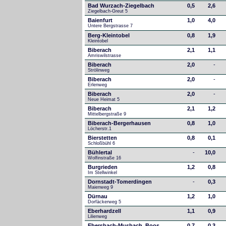
Bad Wurzach-Ziegelbach
0,5
2,6
Ziegelbach-Greut 5
Baienfurt
1,0
4,0
Untere Bergstrasse 7
Berg-Kleintobel
0,8
1,9
Kleintobel
Biberach
2,1
1,1
Amriswilstrasse
Biberach
2,0
-
Strölinweg
Biberach
2,0
-
Erlenweg
Biberach
2,0
-
Neue Heimat 5
Biberach
2,1
1,2
Mittelbergstraße 9
Biberach-Bergerhausen
0,8
1,0
Löcherstr.1
Bierstetten
0,8
0,1
Schloßbühl 6
Bühlertal
-
10,0
Wolfinstraße 16
Burgrieden
1,2
0,8
Im Stellwinkel
Dornstadt-Tomerdingen
-
0,3
Maienweg 9
Dürnau
1,2
1,0
Dorfäckerweg 5
Eberhardzell
1,1
0,9
Lilienweg
Ebersbach-Musbach, Boos
0,7
0,3