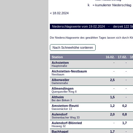
k
= kumulierter Niederschlag
< 18.02.2024
Niederschlagswerte vom 19.02.2024 - derzeit 122 St
Die Niederschlagswerte des gewählten Tages lassen sich durch Kli
Nach Schneehöhe sortieren
Station
16.02.
17.02.
18
Achstetten
-
-
Hauptstraße
Aichstetten-Nestbaum
-
-
Nestbaum
Alberweiler
2,5
-
Gartenstraße
Allmendingen
-
-
Querqueviller Ring 6
Altheim
1,5
-
Bei den Birken 3
Amstetten-Reutti
1,2
0,2
Gassenäcker 13
Aulendorf
2,0
0,8
Steinenbacher Weg 33
Aulendorf-Blönried
-
1,7
Heuweg 32
Bachhagel
1,7
-