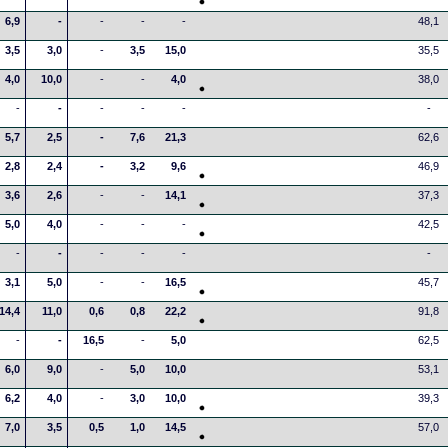
6,9
-
-
-
-
48,1
3,5
3,0
-
3,5
15,0
35,5
4,0
10,0
-
-
4,0
38,0
-
-
-
-
-
-
5,7
2,5
-
7,6
21,3
62,6
2,8
2,4
-
3,2
9,6
46,9
3,6
2,6
-
-
14,1
37,3
5,0
4,0
-
-
-
42,5
-
-
-
-
-
-
3,1
5,0
-
-
16,5
45,7
14,4
11,0
0,6
0,8
22,2
91,8
-
-
16,5
-
5,0
62,5
6,0
9,0
-
5,0
10,0
53,1
6,2
4,0
-
3,0
10,0
39,3
7,0
3,5
0,5
1,0
14,5
57,0