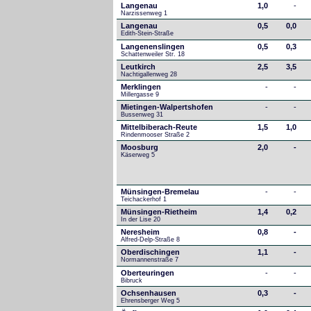
Langenau
1,0
-
Narzissenweg 1
Langenau
0,5
0,0
Edith-Stein-Straße
Langenenslingen
0,5
0,3
Schattenweiler Str. 18
Leutkirch
2,5
3,5
Nachtigallenweg 28
Merklingen
-
-
Millergasse 9
Mietingen-Walpertshofen
-
-
Bussenweg 31
Mittelbiberach-Reute
1,5
1,0
Rindenmooser Straße 2
Moosburg
2,0
-
Käserweg 5
Münsingen-Bremelau
-
-
Teichackerhof 1
Münsingen-Rietheim
1,4
0,2
In der Lise 20
Neresheim
0,8
-
Alfred-Delp-Straße 8
Oberdischingen
1,1
-
Normannenstraße 7
Oberteuringen
-
-
Bibruck
Ochsenhausen
0,3
-
Ehrensberger Weg 5