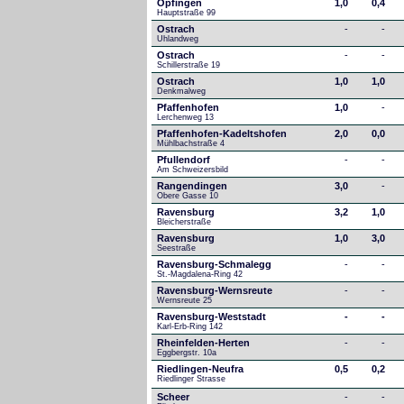
Öpfingen
1,0
0,4
Hauptstraße 99
Ostrach
-
-
Uhlandweg
Ostrach
-
-
Schillerstraße 19
Ostrach
1,0
1,0
Denkmalweg 
Pfaffenhofen
1,0
-
Lerchenweg 13
Pfaffenhofen-Kadeltshofen
2,0
0,0
Mühlbachstraße 4
Pfullendorf
-
-
Am Schweizersbild 
Rangendingen
3,0
-
Obere Gasse 10
Ravensburg
3,2
1,0
Bleicherstraße
Ravensburg
1,0
3,0
Seestraße 
Ravensburg-Schmalegg
-
-
St.-Magdalena-Ring 42
Ravensburg-Wernsreute
-
-
Wernsreute 25
Ravensburg-Weststadt
-
-
Karl-Erb-Ring 142
Rheinfelden-Herten
-
-
Eggbergstr. 10a
Riedlingen-Neufra
0,5
0,2
Riedlinger Strasse
Scheer
-
-