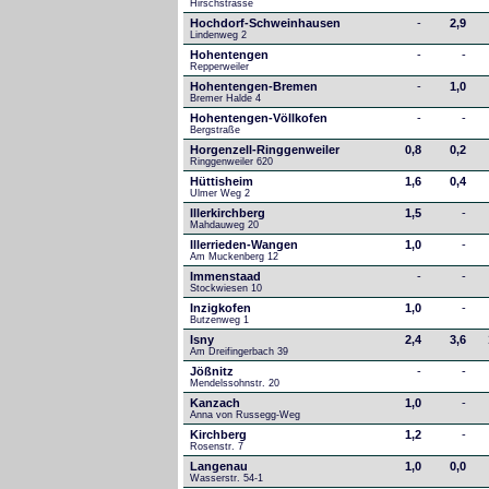
Hirschstrasse
Hochdorf-Schweinhausen
-
2,9
Lindenweg 2
Hohentengen
-
-
Repperweiler
Hohentengen-Bremen
-
1,0
Bremer Halde 4
Hohentengen-Völlkofen
-
-
Bergstraße
Horgenzell-Ringgenweiler
0,8
0,2
Ringgenweiler 620
Hüttisheim
1,6
0,4
Ulmer Weg 2
Illerkirchberg
1,5
-
Mahdauweg 20
Illerrieden-Wangen
1,0
-
Am Muckenberg 12
Immenstaad
-
-
Stockwiesen 10
Inzigkofen
1,0
-
Butzenweg 1
Isny
2,4
3,6
Am Dreifingerbach 39
Jößnitz
-
-
Mendelssohnstr. 20
Kanzach
1,0
-
Anna von Russegg-Weg
Kirchberg
1,2
-
Rosenstr. 7
Langenau
1,0
0,0
Wasserstr. 54-1