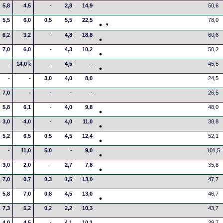
5,8
4,5
-
2,8
14,9
50,6
5,5
6,0
0,5
5,5
22,5
78,0
6,2
3,2
-
4,8
18,8
60,6
7,0
6,0
-
4,3
10,2
50,2
-
14,0
-
4,5
-
45,5
k
-
-
3,0
4,0
8,0
24,5
7,0
-
-
-
-
26,5
5,8
6,1
-
4,0
9,8
48,0
3,0
4,0
-
4,0
11,0
38,8
5,2
6,5
0,5
4,5
12,4
52,1
-
11,0
5,0
-
9,0
101,5
3,0
2,0
-
2,7
7,8
35,8
7,0
0,7
0,3
1,5
13,0
47,7
5,8
7,0
0,8
4,5
13,0
46,7
7,3
5,2
0,2
2,2
10,3
43,7
4,0
4,5
-
4,1
10,1
39,7