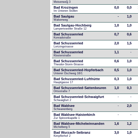
Meisenweg 3
Bad Krozingen
0,0
0,0
Im Unteren Stollen
Bad Saulgau
-
1,0
Walserweg
Bad Saulgau-Hochberg
1,0
1,0
Lampertsweiler Straße 12
Bad Schussenried
0,7
0,6
Konradstraße
Bad Schussenried
2,0
1,5
Lortzingstrasse
Bad Schussenried
1,1
-
Klosterstraße
Bad Schussenried
0,6
1,0
Theodor-Storm-Strasse
Bad Schussenried-Hopferbach
0,5
1,0
Unterer Öschweg 16/1
Bad Schussenried-Lufthütte
0,3
1,0
Hauptgasse 17
Bad Schussenried-Sattenbeuren
1,0
0,3
Ortsstraße 7
Bad Schussenried-Schwaigfurt
-
-
Schwaigfurt 2
Bad Waldsee
-
2,0
Schwanenberg
Bad Waldsee-Haisterkirch
-
-
Zur Spitzenkapelle 1
Bad Waldsee-Michelwinnanden
1,6
1,2
Michelberg 5
Bad Wurzach-Seibranz
3,0
1,0
Kimpflerhof 2 