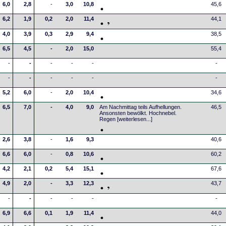
6,0
2,8
-
3,0
10,8
45,6
6,2
1,9
0,2
2,0
11,4
44,1
4,0
3,9
0,3
2,9
9,4
38,5
6,5
4,5
-
2,0
15,0
55,4
-
-
-
-
-
-
-
-
-
-
-
-
5,2
6,0
-
2,0
10,4
34,6
6,5
7,0
-
4,0
9,0
Am Nachmittag teils Aufhellungen.
46,5
Ansonsten bewölkt. Hochnebel.
Regen
[weiterlesen...]
2,6
3,8
-
1,6
9,3
40,6
6,6
6,0
-
0,8
10,6
60,2
4,2
2,1
0,2
5,4
15,1
67,6
4,9
2,0
-
3,3
12,3
43,7
-
-
-
-
-
-
6,9
6,6
0,1
1,9
11,4
44,0