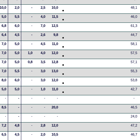
10,0
2,0
-
2,5
10,0
48,1
5,0
5,5
-
4,0
11,5
46,0
6,8
6,0
-
7,0
12,5
61,3
6,4
4,5
-
2,6
9,8
44,7
7,0
5,0
-
4,5
11,0
58,1
7,0
5,0
1,0
4,0
12,0
57,5
7,0
5,0
0,8
3,5
12,8
57,1
7,0
5,5
-
3,0
13,0
55,3
8,0
6,0
-
3,0
12,0
53,8
5,0
5,0
-
1,0
11,0
42,7
-
-
-
-
-
-
8,5
-
-
-
20,0
46,5
-
-
-
-
-
24,0
7,2
4,8
-
2,8
12,0
47,2
6,5
4,5
-
2,0
10,5
46,7