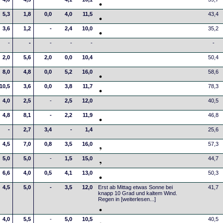
5,3
1,8
0,0
4,0
11,5
43,4
3,6
1,2
-
2,4
10,0
35,2
-
-
-
-
-
-
2,0
5,6
2,0
0,0
10,4
50,4
8,0
4,8
0,0
5,2
16,0
58,6
10,5
3,6
0,0
3,8
11,7
78,3
4,0
2,5
-
2,5
12,0
40,5
4,8
8,1
-
2,2
11,9
46,8
-
2,7
3,4
-
1,4
25,6
4,5
7,0
0,8
3,5
16,0
57,3
5,0
5,0
-
1,5
15,0
44,7
6,6
4,0
0,5
4,1
13,0
50,3
4,5
5,0
-
3,5
12,0
Erst ab Mittag etwas Sonne bei
41,7
knapp 10 Grad und kaltem Wind.
Regen in
[weiterlesen...]
4,0
5,5
-
5,0
10,5
40,5