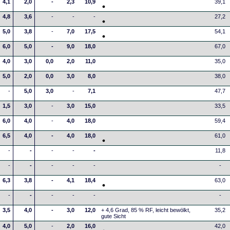
4,1
2,0
-
2,3
10,9
39,1
4,8
3,6
-
-
-
27,2
5,0
3,8
-
7,0
17,5
54,1
6,0
5,0
-
9,0
18,0
67,0
4,0
3,0
0,0
2,0
11,0
35,0
5,0
2,0
0,0
3,0
8,0
38,0
-
5,0
3,0
-
7,1
47,7
1,5
3,0
-
3,0
15,0
33,5
6,0
4,0
-
4,0
18,0
59,4
6,5
4,0
-
4,0
18,0
61,0
-
-
-
-
-
11,8
-
-
-
-
-
-
6,3
3,8
-
4,1
18,4
63,0
-
-
-
-
-
-
3,5
4,0
-
3,0
12,0
+ 4,6 Grad, 85 % RF, leicht bewölkt,
35,2
gute Sicht
4,0
5,0
-
2,0
16,0
42,0