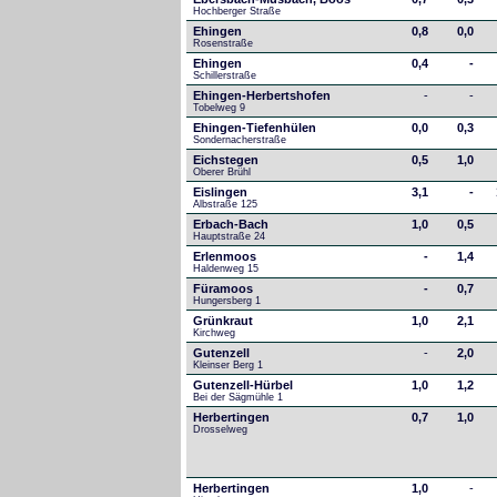
Hochberger Straße
Ehingen
0,8
0,0
Rosenstraße
Ehingen
0,4
-
Schillerstraße
Ehingen-Herbertshofen
-
-
Tobelweg 9
Ehingen-Tiefenhülen
0,0
0,3
Sondernacherstraße
Eichstegen
0,5
1,0
Oberer Brühl
Eislingen
3,1
-
Albstraße 125
Erbach-Bach
1,0
0,5
Hauptstraße 24
Erlenmoos
-
1,4
Haldenweg 15
Füramoos
-
0,7
Hungersberg 1
Grünkraut
1,0
2,1
Kirchweg
Gutenzell
-
2,0
Kleinser Berg 1
Gutenzell-Hürbel
1,0
1,2
Bei der Sägmühle 1
Herbertingen
0,7
1,0
Drosselweg
Herbertingen
1,0
-