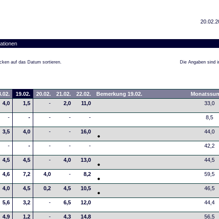
20.02.2
ationen
cken auf das Datum sortieren.
Die Angaben sind in
.02.
19.02.
20.02.
21.02.
22.02.
Bemerkung 19.02.
Monatssu
4,0
1,5
-
2,0
11,0
33,0
-
-
-
-
-
8,5
3,5
4,0
-
-
16,0
44,0
-
-
-
-
-
42,2
4,5
4,5
-
4,0
13,0
44,5
4,6
7,2
4,0
-
8,2
59,5
4,0
4,5
0,2
4,5
10,5
46,5
5,6
3,2
-
6,5
12,0
44,4
4,9
1,2
-
4,3
14,8
56,5