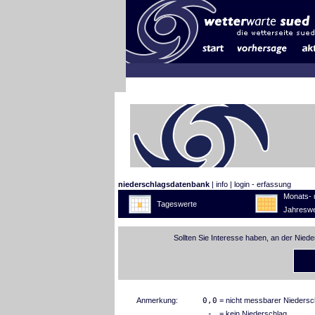
niederschlagsdatenbank
|
info
|
login - erfassung
Monats- 
Tageswerte
Jahreswe
Sollten Sie Interesse haben, an der Nied
Anmerkung:
0,0
= nicht messbarer Niedersc
-
= kein Niederschlag