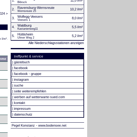
1.
11,0 l/m²
Bibruck
Ravensburg-Wernsreute
2.
10,2 l/m²
Wernsreute 25
024 >
Wolfegg-Veesers
3.
8,0 l/m²
Veesers 1
Waldburg
4.
5,5 l/m²
Kastanienweg11
Hüttisheim
5.
5,2 l/m²
Ulmer Weg 2
 l/m².
Alle Niederschlagsstationen anzeigen
treffpunkt & service
mme
|
gästebuch
|
facebook
|
facebook - gruppe
|
instagram
|
suche
|
seite weiterempfehlen
|
werben auf wetterwarte-sued.com
|
kontakt
|
impressum
|
datenschutz
Pegel Konstanz
- www.bodensee.net