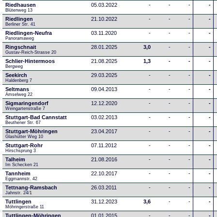
Riedhausen
05.03.2022
-
-
-
-
Blütenweg 13
Riedlingen
21.10.2022
-
-
-
-
Berliner Str. 41
Riedlingen-Neufra
03.11.2020
-
-
-
-
Panoramaweg
Ringschnait
28.01.2025
3,0
-
-
-
Gustav-Reich-Strasse 20
Schlier-Hintermoos
21.08.2025
1,3
-
-
-
Bergweg
Seekirch
29.03.2025
-
-
-
-
Haldenberg 7
Seltmans
09.04.2013
-
-
-
-
Amselweg 22
Sigmaringendorf
12.12.2020
-
-
-
-
Weingartenstraße 7
Stuttgart-Bad Cannstatt
03.02.2013
-
-
-
-
Beuthener Str. 67
Stuttgart-Möhringen
23.04.2017
-
-
-
-
Glashütter Weg 10
Stuttgart-Rohr
07.11.2012
-
-
-
-
Hirschsprung 3
Talheim
21.08.2016
-
-
-
-
Im Schecken 21
Tannheim
22.10.2017
-
-
-
-
Eggmannstr. 42     
Tettnang-Ramsbach
26.03.2011
-
-
-
-
Jahnstr. 24/1
Tuttlingen
31.12.2023
3,6
-
-
-
Möhringerstraße 11
Tuttlingen-Möhringen
01.01.2015
-
-
-
-