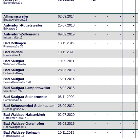
Bahnhofstraße
Allmannsweiler
02.09.2014
-
-
-
-
Eggatsweilerstr.28
Aulendorf-Rugetsweiler
25.07.2013
-
-
-
-
Erikaweg 3
Aulendorf-Zollenreute
09.02.2019
-
-
-
-
Imterstraße 12
Bad Bellingen
13.11.2019
-
-
-
-
Rheinstraße 76
Bad Buchau
19.11.2020
-
-
-
-
Hanfweiher 1
Bad Saulgau
19.09.2011
-
-
-
-
Willi-Burth-Straße
Bad Saulgau
28.03.2013
-
-
-
-
Eichendorffweg
Bad Saulgau
15.01.2014
-
-
-
-
Seewattenstraße 128
Bad Saulgau-Lampertsweiler
18.02.2015
-
-
-
-
Valentinstr. 26
Bad Saulgau-Steinbronnen
06.11.2020
-
-
-
-
Forchenhain 6
Bad Schussenried-Steinhausen
26.09.2012
-
-
-
-
Drosselgasse 4/1
Bad Waldsee-Haisterkirch
02.07.2020
-
-
-
-
Hittelkofer Straße 1
Bad Waldsee-Osterhofen
06.03.2015
-
-
-
-
Hochwaldgasse 4
Bad Waldsee-Steinach
10.11.2013
-
-
-
-
Hofraingasse 15