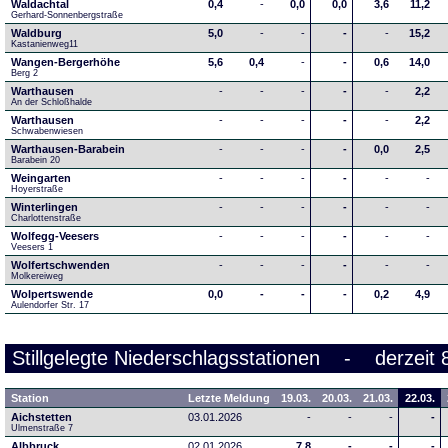
Waldachtal
0,4
-
0,0
0,0
3,6
11,2
Gerhard-Sonnenbergstraße
Waldburg
5,0
-
-
-
-
15,2
Kastanienweg11
Wangen-Bergerhöhe
5,6
0,4
-
-
0,6
14,0
Berg 2
Warthausen
-
-
-
-
-
2,2
An der Schloßhalde 
Warthausen
-
-
-
-
-
2,2
Schwabenwiesen 
Warthausen-Barabein
-
-
-
-
0,0
2,5
Barabein 20
Weingarten
-
-
-
-
-
-
Hoyerstraße
Winterlingen
-
-
-
-
-
-
Charlottenstraße
Wolfegg-Veesers
-
-
-
-
-
-
Veesers 1
Wolfertschwenden
-
-
-
-
-
-
Molkereiweg
Wolpertswende
0,0
-
-
-
0,2
4,9
Aulendorfer Str. 17
Stillgelegte Niederschlagsstationen - derzeit 
Station
Letzte Meldung
19.03.
20.03.
21.03.
22.03.
Aichstetten
03.01.2026
-
-
-
-
Ulmenstraße 7
Albbruck
02.01.2026
7,8
-
-
-