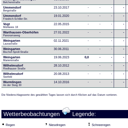
Belchenstraße
Ummendorf
23.10.2017
-
-
-
-
Bergstraße
Ummendorf
19.01.2020
-
-
-
-
Friedrich-Schiller-Str.
Vogt
22.05.2015
-
-
-
-
Mühlwies 18
Warthausen-Oberhöfen
27.01.2022
-
-
-
-
Panoramaweg 
Weingarten
02.11.2021
-
-
-
-
Laurastraße
Weingarten
30.06.2011
-
-
-
-
Bischof-Sproll-Straße
Weingarten
19.06.2023
0,0
-
-
-
Marienstraße
Wilhelmsdorf
28.10.2012
-
-
-
-
Riedhauser Straße 
Wilhelmsdorf
20.08.2013
-
-
-
-
Seefeld
Wurmlingen
14.10.2016
-
-
-
-
An der Steig 30
Die Niederschlagswerte des gewählten Tages lassen sich durch Klicken auf das Datum sortieren.
Wetterbeobachtungen
Legende:
Regen
Nieselregen
Schneeregen