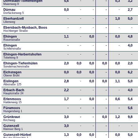
Dornstadt-Tomerdingen
5,6
-
-
-
0,3
3,2
Maienweg 9
Dürnau
0,0
-
-
-
-
2,7
Dorfäckerweg 5
Eberhardzell
-
-
-
-
1,0
5,0
Lilienweg
Ebersbach-Musbach, Boos
-
-
-
-
-
-
Hochberger Straße
Ehingen
1,1
-
0,0
-
0,0
4,8
Rosenstraße
Ehingen
-
-
-
-
-
4,0
Schillerstraße
Ehingen-Herbertshofen
-
-
-
-
-
-
Tobelweg 9
Ehingen-Tiefenhülen
2,0
0,0
0,0
0,0
0,0
2,0
Sondernacherstraße
Eichstegen
0,0
0,0
0,0
-
0,0
6,2
Oberer Brühl
Eislingen
2,8
-
0,0
0,0
1,1
5,0
Albstraße 125
Erbach-Bach
2,2
-
-
-
-
4,0
Hauptstraße 24
Erlenmoos
1,7
-
0,0
-
0,6
5,4
Haldenweg 15
Füramoos
-
-
-
-
-
5,6
Hungersberg 1
Grünkraut
3,0
-
-
0,0
1,2
9,8
Kirchweg
Gutenzell
3,0
-
-
-
-
-
Kleinser Berg 1
Gutenzell-Hürbel
1,3
0,0
0,0
-
0,0
5,0