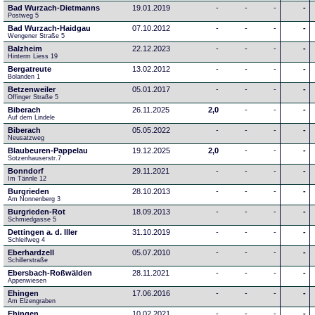
Bad Wurzach-Dietmanns
19.01.2019
-
-
-
-
Postweg 5
Bad Wurzach-Haidgau
07.10.2012
-
-
-
-
Wengener Straße 5
Balzheim
22.12.2023
-
-
-
-
Hinterm Liess 19
Bergatreute
13.02.2012
-
-
-
-
Bolanden 1
Betzenweiler
05.01.2017
-
-
-
-
Offinger Straße 5
Biberach
26.11.2025
2,0
-
-
-
Auf dem Lindele
Biberach
05.05.2022
-
-
-
-
Neusatzweg 
Blaubeuren-Pappelau
19.12.2025
2,0
-
-
-
Sotzenhauserstr.7
Bonndorf
29.11.2021
-
-
-
-
Im Tännle 12
Burgrieden
28.10.2013
-
-
-
-
Am Nonnenberg 3
Burgrieden-Rot
18.09.2013
-
-
-
-
Schmiedgasse 5
Dettingen a. d. Iller
31.10.2019
-
-
-
-
Schleifweg 4
Eberhardzell
05.07.2010
-
-
-
-
Schillerstraße
Ebersbach-Roßwälden
28.11.2021
-
-
-
-
Appenwiesen
Ehingen
17.06.2016
-
-
-
-
Am Elzengraben
Ehingen
10.02.2021
-
-
-
-