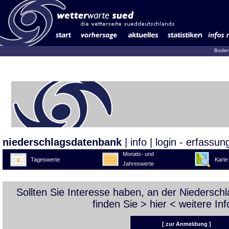
Boden
niederschlagsdatenbank
|
info
|
login - erfassun
Monats- und
Tageswerte
Karte
Jahreswerte
Sollten Sie Interesse haben, an der Niedersc
finden Sie >
hier
< weitere Inf
[ zur Anmeldung ]