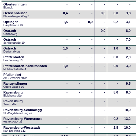
Oberteuringen
-
-
-
-
-
-
Bibruck
Ochsenhausen
0,4
-
-
0,0
0,0
3,8
Ehrensberger Weg 5
Öpfingen
1,5
-
0,0
-
0,2
3,1
Hauptstraße 99
Ostrach
-
-
-
0,0
-
8,0
Uhlandweg
Ostrach
-
-
-
-
-
7,0
Schillerstraße 19
Ostrach
1,0
-
-
-
1,0
8,0
Denkmalweg 
Pfaffenhofen
-
-
-
-
0,0
2,0
Lerchenweg 13
Pfaffenhofen-Kadeltshofen
1,0
-
-
-
0,0
3,0
Mühlbachstraße 4
Pfullendorf
-
-
-
-
-
-
Am Schweizersbild 
Rangendingen
-
-
-
-
-
9,5
Obere Gasse 10
Ravensburg
-
-
-
-
5,0
8,0
Bleicherstraße
Ravensburg
-
-
-
-
-
-
Seestraße 
Ravensburg-Schmalegg
-
-
-
-
-
10,0
St.-Magdalena-Ring 42
Ravensburg-Wernsreute
-
-
-
-
0,2
13,2
Wernsreute 25
Ravensburg-Weststadt
-
-
-
-
2,8
10,0
Karl-Erb-Ring 142