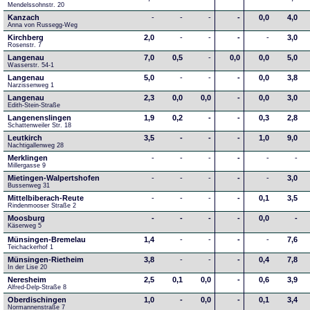
Mendelssohnstr. 20
Kanzach
-
-
-
-
0,0
4,0
Anna von Russegg-Weg
Kirchberg
2,0
-
-
-
-
3,0
Rosenstr. 7
Langenau
7,0
0,5
-
0,0
0,0
5,0
Wasserstr. 54-1
Langenau
5,0
-
-
-
0,0
3,8
Narzissenweg 1
Langenau
2,3
0,0
0,0
-
0,0
3,0
Edith-Stein-Straße
Langenenslingen
1,9
0,2
-
-
0,3
2,8
Schattenweiler Str. 18
Leutkirch
3,5
-
-
-
1,0
9,0
Nachtigallenweg 28
Merklingen
-
-
-
-
-
-
Millergasse 9
Mietingen-Walpertshofen
-
-
-
-
-
3,0
Bussenweg 31
Mittelbiberach-Reute
-
-
-
-
0,1
3,5
Rindenmooser Straße 2
Moosburg
-
-
-
-
0,0
-
Käserweg 5
Münsingen-Bremelau
1,4
-
-
-
-
7,6
Teichackerhof 1
Münsingen-Rietheim
3,8
-
-
-
0,4
7,8
In der Lise 20
Neresheim
2,5
0,1
0,0
-
0,6
3,9
Alfred-Delp-Straße 8
Oberdischingen
1,0
-
0,0
-
0,1
3,4
Normannenstraße 7