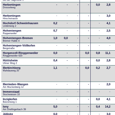
Bei der Sägmühle 1
Herbertingen
-
-
-
-
0,0
2,8
Drosselweg
Herbertingen
-
-
-
-
-
3,0
Hirschstrasse
Hochdorf-Schweinhausen
0,2
-
-
-
-
4,1
Lindenweg 2
Hohentengen
0,7
-
-
-
-
2,5
Repperweiler
Hohentengen-Bremen
1,0
0,0
-
-
-
4,0
Bremer Halde 4
Hohentengen-Völlkofen
-
-
-
-
-
-
Bergstraße
Horgenzell-Ringgenweiler
0,0
-
-
0,0
0,8
11,1
Ringgenweiler 620
Hüttisheim
0,4
-
-
-
0,0
2,8
Ulmer Weg 2
Illerkirchberg
1,1
-
-
0,0
0,2
2,7
Mahdauweg 20
Illerrieden-Wangen
-
-
-
-
-
2,0
Am Muckenberg 12
Immenstaad
-
-
-
-
-
-
Stockwiesen 10
Inzigkofen
-
-
-
-
0,0
4,1
Butzenweg 1
Isny
5,0
-
-
-
0,4
14,2
Am Dreifingerbach 39
Jößnitz
0,0
-
-
-
-
3,0