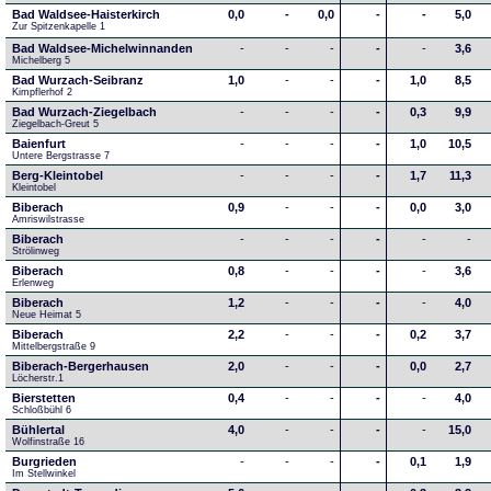
Bad Waldsee-Haisterkirch
0,0
-
0,0
-
-
5,0
Zur Spitzenkapelle 1
Bad Waldsee-Michelwinnanden
-
-
-
-
-
3,6
Michelberg 5
Bad Wurzach-Seibranz
1,0
-
-
-
1,0
8,5
Kimpflerhof 2 
Bad Wurzach-Ziegelbach
-
-
-
-
0,3
9,9
Ziegelbach-Greut 5
Baienfurt
-
-
-
-
1,0
10,5
Untere Bergstrasse 7
Berg-Kleintobel
-
-
-
-
1,7
11,3
Kleintobel
Biberach
0,9
-
-
-
0,0
3,0
Amriswilstrasse
Biberach
-
-
-
-
-
-
Strölinweg
Biberach
0,8
-
-
-
-
3,6
Erlenweg
Biberach
1,2
-
-
-
-
4,0
Neue Heimat 5
Biberach
2,2
-
-
-
0,2
3,7
Mittelbergstraße 9
Biberach-Bergerhausen
2,0
-
-
-
0,0
2,7
Löcherstr.1
Bierstetten
0,4
-
-
-
-
4,0
Schloßbühl 6
Bühlertal
4,0
-
-
-
-
15,0
Wolfinstraße 16
Burgrieden
-
-
-
-
0,1
1,9
Im Stellwinkel