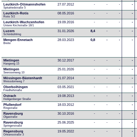
Leutkirch-Ottmannshofen
27.07.2012
-
-
-
-
Spitalriedstraße 5
Leutkirch-Rotis
08.05.2016
-
-
-
-
Rotis 5/2
Leutkirch-Wuchzenhofen
19.09.2016
-
-
-
-
Untere Kirchstraße 18/1
Luzern
31.01.2026
8,4
-
-
-
Schönbühlring
Mengen-Ennetach
28.03.2023
0,8
-
-
-
Breite 
Mietingen
30.12.2017
-
-
-
-
Hangweg 15
Mietingen
25.01.2026
-
-
-
-
Seerosenweg 10
Mössingen-Bästenhardt
21.07.2014
-
-
-
-
Weissdornweg 7
Oberboihingen
03.05.2021
-
-
-
-
Friedhofstraße
Ostrach
19.08.2013
-
-
-
-
Heiligenberger Straße
Pfullendorf
18.03.2012
-
-
-
-
Ringstraße 
Ravensburg
30.10.2016
-
-
-
-
Olgastraße
Ravensburg
25.06.2025
-
-
-
-
Springerstraße
Regensburg
19.05.2022
-
-
-
-
Orleansstraße 3