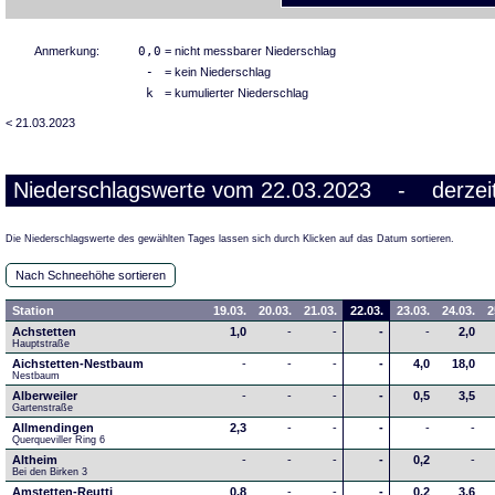
Anmerkung:
0,0
= nicht messbarer Niederschlag
-
= kein Niederschlag
k
= kumulierter Niederschlag
< 21.03.2023
Niederschlagswerte vom 22.03.2023 - derzeit
Die Niederschlagswerte des gewählten Tages lassen sich durch Klicken auf das Datum sortieren.
Nach Schneehöhe sortieren
Station
19.03.
20.03.
21.03.
22.03.
23.03.
24.03.
2
Achstetten
1,0
-
-
-
-
2,0
Hauptstraße
Aichstetten-Nestbaum
-
-
-
-
4,0
18,0
Nestbaum
Alberweiler
-
-
-
-
0,5
3,5
Gartenstraße
Allmendingen
2,3
-
-
-
-
-
Querqueviller Ring 6
Altheim
-
-
-
-
0,2
-
Bei den Birken 3
Amstetten-Reutti
0,8
-
-
-
0,2
3,6