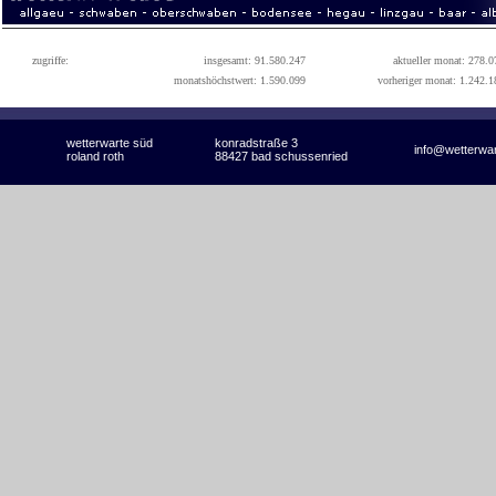
zugriffe:
insgesamt: 91.580.247
aktueller monat: 278.0
monatshöchstwert: 1.590.099
vorheriger monat: 1.242.1
wetterwarte süd
konradstraße 3
info@wetterwa
roland roth
88427 bad schussenried