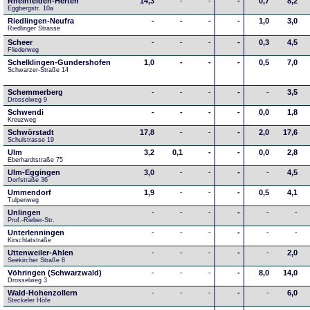
Rheinfelden-Herten
14,3
-
-
-
0,7
8,2
Eggbergstr. 10a
Riedlingen-Neufra
-
-
-
-
1,0
3,0
Riedlinger Strasse
Scheer
-
-
-
-
0,3
4,5
Fliederweg
Schelklingen-Gundershofen
1,0
-
-
-
0,5
7,0
Schwarzer-Straße 14
Schemmerberg
-
-
-
-
-
3,5
Drosselweg 9
Schwendi
-
-
-
-
0,0
1,8
Kreuzweg
Schwörstadt
17,8
-
-
-
2,0
17,6
Schulstrasse 19
Ulm
3,2
0,1
-
-
0,0
2,8
Eberhardtstraße 75
Ulm-Eggingen
3,0
-
-
-
-
4,5
Dorfstraße 36
Ummendorf
1,9
-
-
-
0,5
4,1
Tulpenweg
Unlingen
-
-
-
-
-
-
Prof.-Rieber-Str.
Unterlenningen
-
-
-
-
-
-
Kirschlatstraße
Uttenweiler-Ahlen
-
-
-
-
-
2,0
Seekircher Straße 8
Vöhringen (Schwarzwald)
-
-
-
-
8,0
14,0
Drosselweg 3
Wald-Hohenzollern
-
-
-
-
-
6,0
Steckeler Höfe