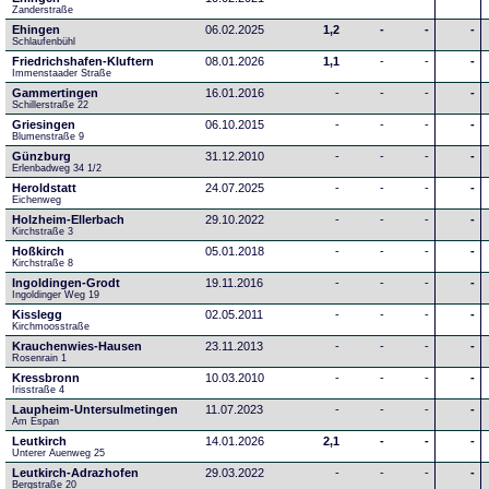
Zanderstraße
Ehingen
06.02.2025
1,2
-
-
-
Schlaufenbühl
Friedrichshafen-Kluftern
08.01.2026
1,1
-
-
-
Immenstaader Straße
Gammertingen
16.01.2016
-
-
-
-
Schillerstraße 22
Griesingen
06.10.2015
-
-
-
-
Blumenstraße 9
Günzburg
31.12.2010
-
-
-
-
Erlenbadweg 34 1/2
Heroldstatt
24.07.2025
-
-
-
-
Eichenweg 
Holzheim-Ellerbach
29.10.2022
-
-
-
-
Kirchstraße 3
Hoßkirch
05.01.2018
-
-
-
-
Kirchstraße 8
Ingoldingen-Grodt
19.11.2016
-
-
-
-
Ingoldinger Weg 19
Kisslegg
02.05.2011
-
-
-
-
Kirchmoosstraße
Krauchenwies-Hausen
23.11.2013
-
-
-
-
Rosenrain 1
Kressbronn
10.03.2010
-
-
-
-
Irisstraße 4
Laupheim-Untersulmetingen
11.07.2023
-
-
-
-
Am Espan
Leutkirch
14.01.2026
2,1
-
-
-
Unterer Auenweg 25
Leutkirch-Adrazhofen
29.03.2022
-
-
-
-
Bergstraße 20