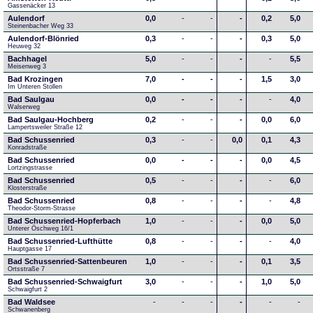
Gassenäcker 13
Aulendorf
0,0
-
-
-
0,2
5,0
Steinenbacher Weg 33
Aulendorf-Blönried
0,3
-
-
-
0,3
5,0
Heuweg 32
Bachhagel
5,0
-
-
-
-
5,5
Meisenweg 3
Bad Krozingen
7,0
-
-
-
1,5
3,0
Im Unteren Stollen
Bad Saulgau
0,0
-
-
-
-
4,0
Walserweg
Bad Saulgau-Hochberg
0,2
-
-
-
0,0
6,0
Lampertsweiler Straße 12
Bad Schussenried
0,3
-
-
0,0
0,1
4,3
Konradstraße
Bad Schussenried
0,0
-
-
-
0,0
4,5
Lortzingstrasse
Bad Schussenried
0,5
-
-
-
-
6,0
Klosterstraße
Bad Schussenried
0,8
-
-
-
-
4,8
Theodor-Storm-Strasse
Bad Schussenried-Hopferbach
1,0
-
-
-
0,0
5,0
Unterer Öschweg 16/1
Bad Schussenried-Lufthütte
0,8
-
-
-
-
4,0
Hauptgasse 17
Bad Schussenried-Sattenbeuren
1,0
-
-
-
0,1
3,5
Ortsstraße 7
Bad Schussenried-Schwaigfurt
3,0
-
-
-
1,0
5,0
Schwaigfurt 2
Bad Waldsee
-
-
-
-
-
-
Schwanenberg