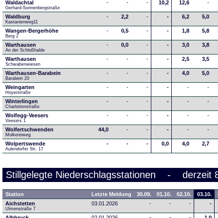
Waldachtal
-
-
-
10,2
12,6
-
Gerhard-Sonnenbergstraße
Waldburg
-
2,2
-
-
6,2
5,0
Kastanienweg11
Wangen-Bergerhöhe
-
0,5
-
-
1,8
5,8
Berg 2
Warthausen
-
0,0
-
-
3,0
3,8
An der Schloßhalde 
Warthausen
-
-
-
-
2,5
3,5
Schwabenwiesen 
Warthausen-Barabein
-
-
-
-
4,0
5,0
Barabein 20
Weingarten
-
-
-
-
-
-
Hoyerstraße
Winterlingen
-
-
-
-
-
-
Charlottenstraße
Wolfegg-Veesers
-
-
-
-
-
-
Veesers 1
Wolfertschwenden
44,0
-
-
-
-
-
Molkereiweg
Wolpertswende
-
-
-
0,0
4,0
2,7
Aulendorfer Str. 17
Stillgelegte Niederschlagsstationen - derzeit 
Station
Letzte Meldung
30.09.
01.10.
02.10.
03.10.
Aichstetten
03.01.2026
-
-
-
-
Ulmenstraße 7
Albbruck
02.01.2026
-
-
-
1,0