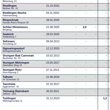
Blütenweg 13
Riedlingen
21.10.2022
-
-
-
-
Berliner Str. 41
Riedlingen-Neufra
03.11.2020
-
-
-
-
Panoramaweg
Ringschnait
28.01.2025
-
-
-
-
Gustav-Reich-Strasse 20
Schlier-Hintermoos
21.08.2025
-
2,0
-
-
Bergweg
Seekirch
29.03.2025
-
-
-
-
Haldenberg 7
Seltmans
09.04.2013
-
-
-
-
Amselweg 22
Sigmaringendorf
12.12.2020
-
-
-
-
Weingartenstraße 7
Stuttgart-Bad Cannstatt
03.02.2013
-
-
-
-
Beuthener Str. 67
Stuttgart-Möhringen
23.04.2017
-
-
-
-
Glashütter Weg 10
Stuttgart-Rohr
07.11.2012
-
-
-
-
Hirschsprung 3
Talheim
21.08.2016
-
-
-
-
Im Schecken 21
Tannheim
22.10.2017
-
-
-
-
Eggmannstr. 42     
Tettnang-Ramsbach
26.03.2011
-
-
-
-
Jahnstr. 24/1
Tuttlingen
31.12.2023
-
-
-
1,2
Möhringerstraße 11