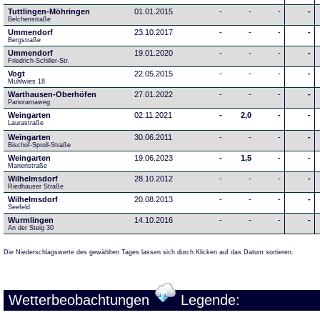
Tuttlingen-Möhringen
01.01.2015
-
-
-
-
Belchenstraße
Ummendorf
23.10.2017
-
-
-
-
Bergstraße
Ummendorf
19.01.2020
-
-
-
-
Friedrich-Schiller-Str.
Vogt
22.05.2015
-
-
-
-
Mühlwies 18
Warthausen-Oberhöfen
27.01.2022
-
-
-
-
Panoramaweg 
Weingarten
02.11.2021
-
2,0
-
-
Laurastraße
Weingarten
30.06.2011
-
-
-
-
Bischof-Sproll-Straße
Weingarten
19.06.2023
-
1,5
-
-
Marienstraße
Wilhelmsdorf
28.10.2012
-
-
-
-
Riedhauser Straße 
Wilhelmsdorf
20.08.2013
-
-
-
-
Seefeld
Wurmlingen
14.10.2016
-
-
-
-
An der Steig 30
Die Niederschlagswerte des gewählten Tages lassen sich durch Klicken auf das Datum sortieren.
Wetterbeobachtungen
Legende: