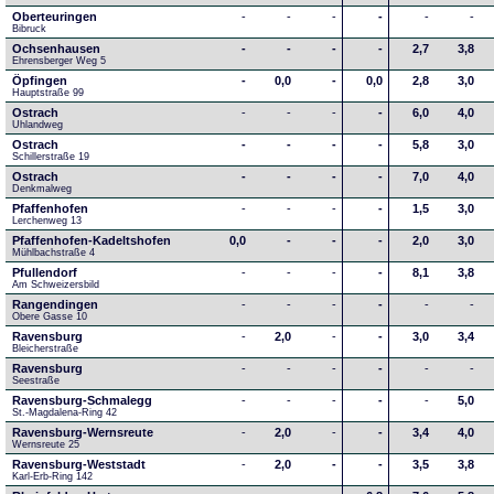
Oberteuringen
-
-
-
-
-
-
Bibruck
Ochsenhausen
-
-
-
-
2,7
3,8
Ehrensberger Weg 5
Öpfingen
-
0,0
-
0,0
2,8
3,0
Hauptstraße 99
Ostrach
-
-
-
-
6,0
4,0
Uhlandweg
Ostrach
-
-
-
-
5,8
3,0
Schillerstraße 19
Ostrach
-
-
-
-
7,0
4,0
Denkmalweg 
Pfaffenhofen
-
-
-
-
1,5
3,0
Lerchenweg 13
Pfaffenhofen-Kadeltshofen
0,0
-
-
-
2,0
3,0
Mühlbachstraße 4
Pfullendorf
-
-
-
-
8,1
3,8
Am Schweizersbild 
Rangendingen
-
-
-
-
-
-
Obere Gasse 10
Ravensburg
-
2,0
-
-
3,0
3,4
Bleicherstraße
Ravensburg
-
-
-
-
-
-
Seestraße 
Ravensburg-Schmalegg
-
-
-
-
-
5,0
St.-Magdalena-Ring 42
Ravensburg-Wernsreute
-
2,0
-
-
3,4
4,0
Wernsreute 25
Ravensburg-Weststadt
-
2,0
-
-
3,5
3,8
Karl-Erb-Ring 142