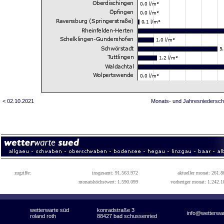
< 02.10.2021
Monats- und Jahresniedersch
zugriffe:
insgesamt: 91.563.972
aktueller monat: 261.8
monatshöchstwert: 1.590.099
vorheriger monat: 1.242.1
wetterwarte süd
konradstraße 3
info@wetterwa
roland roth
88427 bad schussenried