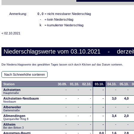
Anmerkung:
0,0
= nicht messbarer Niederschlag
-
= kein Niederschlag
k
= kumulierter Niederschlag
< 02.10.2021
Niederschlagswerte vom 03.10.2021 - derzeit
Die Niederschlagswerte des gewählten Tages lassen sich durch Klicken auf das Datum sortieren.
Nach Schneehöhe sortieren
Station
30.09.
01.10.
02.10.
03.10.
04.10.
05.10.
0
Achstetten
-
-
-
-
-
-
Hauptstraße
Aichstetten-Nestbaum
-
-
-
-
3,0
4,0
Nestbaum
Alberweiler
-
-
-
-
-
-
Gartenstraße
Allmendingen
-
-
-
-
3,4
2,0
Querqueviller Ring 6
Altheim
-
-
-
-
-
-
Bei den Birken 3
Amstetten-Reutti
-
-
-
0,0
1,6
2,8