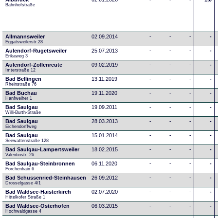
Bahnhofstraße
Allmannsweiler
02.09.2014
-
-
-
-
Eggatsweilerstr.28
Aulendorf-Rugetsweiler
25.07.2013
-
-
-
-
Erikaweg 3
Aulendorf-Zollenreute
09.02.2019
-
-
-
-
Imterstraße 12
Bad Bellingen
13.11.2019
-
-
-
-
Rheinstraße 76
Bad Buchau
19.11.2020
-
-
-
-
Hanfweiher 1
Bad Saulgau
19.09.2011
-
-
-
-
Willi-Burth-Straße
Bad Saulgau
28.03.2013
-
-
-
-
Eichendorffweg
Bad Saulgau
15.01.2014
-
-
-
-
Seewattenstraße 128
Bad Saulgau-Lampertsweiler
18.02.2015
-
-
-
-
Valentinstr. 26
Bad Saulgau-Steinbronnen
06.11.2020
-
-
-
-
Forchenhain 6
Bad Schussenried-Steinhausen
26.09.2012
-
-
-
-
Drosselgasse 4/1
Bad Waldsee-Haisterkirch
02.07.2020
-
-
-
-
Hittelkofer Straße 1
Bad Waldsee-Osterhofen
06.03.2015
-
-
-
-
Hochwaldgasse 4