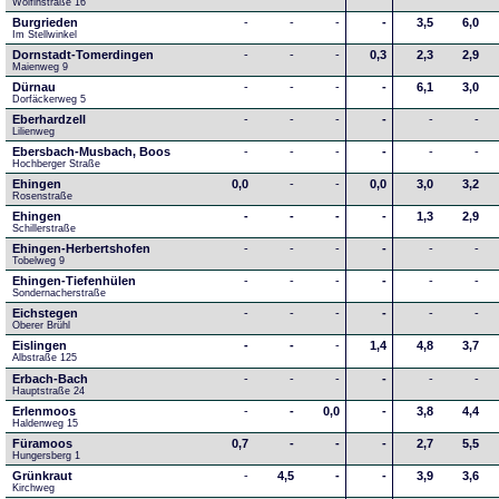
Wolfinstraße 16
Burgrieden
-
-
-
-
3,5
6,0
Im Stellwinkel
Dornstadt-Tomerdingen
-
-
-
0,3
2,3
2,9
Maienweg 9
Dürnau
-
-
-
-
6,1
3,0
Dorfäckerweg 5
Eberhardzell
-
-
-
-
-
-
Lilienweg
Ebersbach-Musbach, Boos
-
-
-
-
-
-
Hochberger Straße
Ehingen
0,0
-
-
0,0
3,0
3,2
Rosenstraße
Ehingen
-
-
-
-
1,3
2,9
Schillerstraße
Ehingen-Herbertshofen
-
-
-
-
-
-
Tobelweg 9
Ehingen-Tiefenhülen
-
-
-
-
-
-
Sondernacherstraße
Eichstegen
-
-
-
-
-
-
Oberer Brühl
Eislingen
-
-
-
1,4
4,8
3,7
Albstraße 125
Erbach-Bach
-
-
-
-
-
-
Hauptstraße 24
Erlenmoos
-
-
0,0
-
3,8
4,4
Haldenweg 15
Füramoos
0,7
-
-
-
2,7
5,5
Hungersberg 1
Grünkraut
-
4,5
-
-
3,9
3,6
Kirchweg