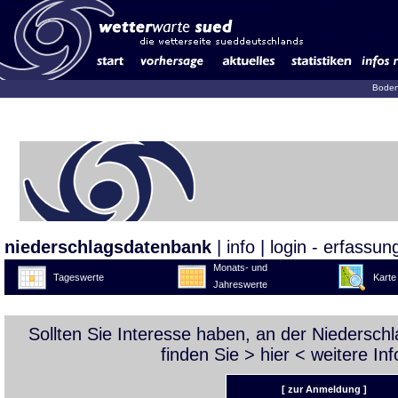
Boden
niederschlagsdatenbank
|
info
|
login - erfassun
Monats- und
Tageswerte
Karte
Jahreswerte
Sollten Sie Interesse haben, an der Niedersc
finden Sie >
hier
< weitere Inf
[ zur Anmeldung ]