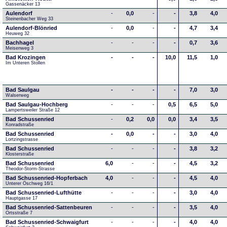
Gassenäcker 13
Aulendorf
-
0,0
-
-
3,8
4,0
Steinenbacher Weg 33
Aulendorf-Blönried
-
0,0
-
-
4,7
3,4
Heuweg 32
Bachhagel
-
-
-
-
0,7
3,6
Meisenweg 3
Bad Krozingen
-
-
-
10,0
11,5
1,0
Im Unteren Stollen
Bad Saulgau
-
-
-
-
7,0
3,0
Walserweg
Bad Saulgau-Hochberg
-
-
-
0,5
6,5
5,0
Lampertsweiler Straße 12
Bad Schussenried
-
0,2
0,0
0,0
3,4
3,5
Konradstraße
Bad Schussenried
-
0,0
-
-
3,0
4,0
Lortzingstrasse
Bad Schussenried
-
-
-
-
3,8
3,2
Klosterstraße
Bad Schussenried
6,0
-
-
-
4,5
3,2
Theodor-Storm-Strasse
Bad Schussenried-Hopferbach
4,0
-
-
-
4,5
4,0
Unterer Öschweg 16/1
Bad Schussenried-Lufthütte
-
-
-
-
3,0
4,0
Hauptgasse 17
Bad Schussenried-Sattenbeuren
-
-
-
-
3,5
4,0
Ortsstraße 7
Bad Schussenried-Schwaigfurt
-
-
-
-
4,0
4,0