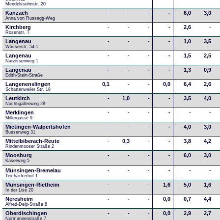
Mendelssohnstr. 20
Kanzach
-
-
-
-
6,0
3,0
Anna von Russegg-Weg
Kirchberg
-
-
-
-
2,6
-
Rosenstr. 7
Langenau
-
-
-
-
1,0
3,5
Wasserstr. 54-1
Langenau
-
-
-
-
1,5
2,5
Narzissenweg 1
Langenau
-
-
-
-
1,3
0,9
Edith-Stein-Straße
Langenenslingen
0,1
-
-
0,0
6,4
2,6
Schattenweiler Str. 18
Leutkirch
-
1,0
-
-
3,5
4,0
Nachtigallenweg 28
Merklingen
-
-
-
-
-
-
Millergasse 9
Mietingen-Walpertshofen
-
-
-
-
4,0
3,0
Bussenweg 31
Mittelbiberach-Reute
-
0,3
-
-
3,8
4,2
Rindenmooser Straße 2
Moosburg
-
-
-
-
6,0
3,0
Käserweg 5
Münsingen-Bremelau
-
-
-
-
-
-
Teichackerhof 1
Münsingen-Rietheim
-
-
-
1,6
5,0
1,6
In der Lise 20
Neresheim
-
-
-
0,0
0,7
4,4
Alfred-Delp-Straße 8
Oberdischingen
-
-
-
0,0
2,9
2,7
Normannenstraße 7