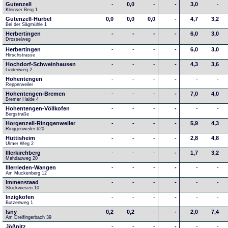
Gutenzell
-
0,0
-
-
3,0
-
Kleinser Berg 1
Gutenzell-Hürbel
0,0
0,0
0,0
-
4,7
3,2
Bei der Sägmühle 1
Herbertingen
-
-
-
-
6,0
3,0
Drosselweg
Herbertingen
-
-
-
-
6,0
3,0
Hirschstrasse
Hochdorf-Schweinhausen
-
-
-
-
4,3
3,6
Lindenweg 2
Hohentengen
-
-
-
-
-
-
Repperweiler
Hohentengen-Bremen
-
-
-
-
7,0
4,0
Bremer Halde 4
Hohentengen-Völlkofen
-
-
-
-
-
-
Bergstraße
Horgenzell-Ringgenweiler
-
-
-
-
5,9
4,3
Ringgenweiler 620
Hüttisheim
-
-
-
-
2,8
4,8
Ulmer Weg 2
Illerkirchberg
-
-
-
-
1,7
3,2
Mahdauweg 20
Illerrieden-Wangen
-
-
-
-
-
-
Am Muckenberg 12
Immenstaad
-
-
-
-
-
-
Stockwiesen 10
Inzigkofen
-
-
-
-
-
-
Butzenweg 1
Isny
0,2
0,2
-
-
2,0
7,4
Am Dreifingerbach 39
Jößnitz
-
-
-
-
-
-