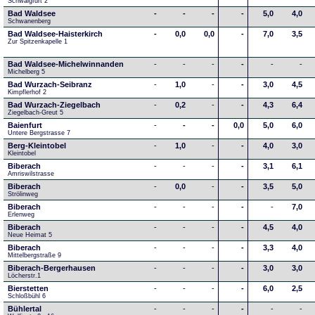
Schwaigfurt 2
Bad Waldsee
-
-
-
-
5,0
4,0
Schwanenberg
Bad Waldsee-Haisterkirch
-
0,0
0,0
-
7,0
3,5
Zur Spitzenkapelle 1
Bad Waldsee-Michelwinnanden
-
-
-
-
-
-
Michelberg 5
Bad Wurzach-Seibranz
-
1,0
-
-
3,0
4,5
Kimpflerhof 2 
Bad Wurzach-Ziegelbach
-
0,2
-
-
4,3
6,4
Ziegelbach-Greut 5
Baienfurt
-
-
-
0,0
5,0
6,0
Untere Bergstrasse 7
Berg-Kleintobel
-
1,0
-
-
4,0
3,0
Kleintobel
Biberach
-
-
-
-
3,1
6,1
Amriswilstrasse
Biberach
-
0,0
-
-
3,5
5,0
Strölinweg
Biberach
-
-
-
-
-
7,0
Erlenweg
Biberach
-
-
-
-
4,5
4,0
Neue Heimat 5
Biberach
-
-
-
-
3,3
4,0
Mittelbergstraße 9
Biberach-Bergerhausen
-
-
-
-
3,0
3,0
Löcherstr.1
Bierstetten
-
-
-
-
6,0
2,5
Schloßbühl 6
Bühlertal
-
-
-
-
-
-