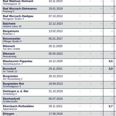
Bad Waldsee-Steinach
10.11.2013
-
-
-
-
Hofraingasse 15
Bad Wurzach-Dietmanns
19.01.2019
-
-
-
-
Postweg 5
Bad Wurzach-Haidgau
07.10.2012
-
-
-
-
Wengener Straße 5
Balzheim
22.12.2023
-
-
-
-
Hinterm Liess 19
Bergatreute
13.02.2012
-
-
-
-
Bolanden 1
Betzenweiler
05.01.2017
-
-
-
-
Offinger Straße 5
Biberach
26.11.2025
-
-
-
-
Auf dem Lindele
Biberach
05.05.2022
-
-
-
-
Neusatzweg 
Blaubeuren-Pappelau
19.12.2025
-
-
-
0,5
Sotzenhauserstr.7
Bonndorf
29.11.2021
-
-
-
2,0
Im Tännle 12
Burgrieden
28.10.2013
-
-
-
-
Am Nonnenberg 3
Burgrieden-Rot
18.09.2013
-
-
-
-
Schmiedgasse 5
Dettingen a. d. Iller
31.10.2019
-
-
-
-
Schleifweg 4
Eberhardzell
05.07.2010
-
-
-
-
Schillerstraße
Ebersbach-Roßwälden
28.11.2021
-
-
-
0,7
Appenwiesen
Ehingen
17.06.2016
-
-
-
-