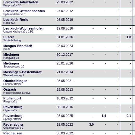
Leutkirch-Adrazhofen
29.03.2022
-
-
-
-
Bergstraße 20
Leutkirch-Ottmannshofen
27.07.2012
-
-
-
-
Spitalriedstraße 5
Leutkirch-Rotis
08.05.2016
-
-
-
-
Rotis 5/2
Leutkirch-Wuchzenhofen
19.09.2016
-
-
-
-
Untere Kirchstraße 18/1
Luzern
31.01.2026
-
-
-
1,0
Schönbühlring
Mengen-Ennetach
28.03.2023
-
-
-
-
Breite 
Mietingen
30.12.2017
-
-
-
-
Hangweg 15
Mietingen
25.01.2026
-
-
-
-
Seerosenweg 10
Mössingen-Bästenhardt
21.07.2014
-
-
-
-
Weissdornweg 7
Oberboihingen
03.05.2021
-
-
-
-
Friedhofstraße
Ostrach
19.08.2013
-
-
-
-
Heiligenberger Straße
Pfullendorf
18.03.2012
-
-
-
-
Ringstraße 
Ravensburg
30.10.2016
-
-
-
-
Olgastraße
Ravensburg
25.06.2025
-
1,4
-
0,1
Springerstraße
Regensburg
19.05.2022
3,0
-
-
-
Orleansstraße 3
Riedhausen
05.03.2022
-
-
-
-