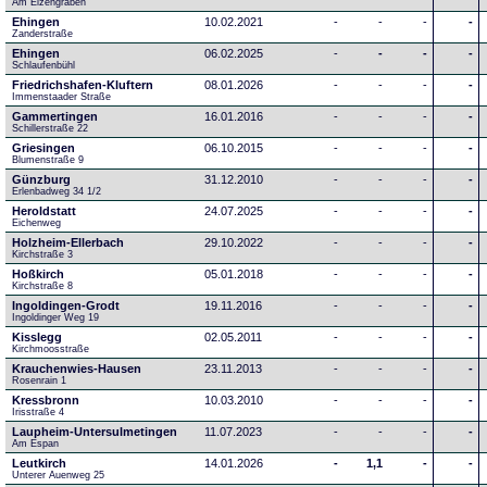
Am Elzengraben
Ehingen
10.02.2021
-
-
-
-
Zanderstraße
Ehingen
06.02.2025
-
-
-
-
Schlaufenbühl
Friedrichshafen-Kluftern
08.01.2026
-
-
-
-
Immenstaader Straße
Gammertingen
16.01.2016
-
-
-
-
Schillerstraße 22
Griesingen
06.10.2015
-
-
-
-
Blumenstraße 9
Günzburg
31.12.2010
-
-
-
-
Erlenbadweg 34 1/2
Heroldstatt
24.07.2025
-
-
-
-
Eichenweg 
Holzheim-Ellerbach
29.10.2022
-
-
-
-
Kirchstraße 3
Hoßkirch
05.01.2018
-
-
-
-
Kirchstraße 8
Ingoldingen-Grodt
19.11.2016
-
-
-
-
Ingoldinger Weg 19
Kisslegg
02.05.2011
-
-
-
-
Kirchmoosstraße
Krauchenwies-Hausen
23.11.2013
-
-
-
-
Rosenrain 1
Kressbronn
10.03.2010
-
-
-
-
Irisstraße 4
Laupheim-Untersulmetingen
11.07.2023
-
-
-
-
Am Espan
Leutkirch
14.01.2026
-
1,1
-
-
Unterer Auenweg 25