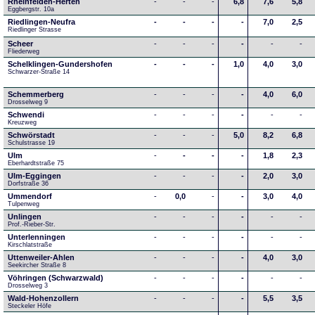
Rheinfelden-Herten
-
-
-
6,8
7,6
5,8
Eggbergstr. 10a
Riedlingen-Neufra
-
-
-
-
7,0
2,5
Riedlinger Strasse
Scheer
-
-
-
-
-
-
Fliederweg
Schelklingen-Gundershofen
-
-
-
1,0
4,0
3,0
Schwarzer-Straße 14
Schemmerberg
-
-
-
-
4,0
6,0
Drosselweg 9
Schwendi
-
-
-
-
-
-
Kreuzweg
Schwörstadt
-
-
-
5,0
8,2
6,8
Schulstrasse 19
Ulm
-
-
-
-
1,8
2,3
Eberhardtstraße 75
Ulm-Eggingen
-
-
-
-
2,0
3,0
Dorfstraße 36
Ummendorf
-
0,0
-
-
3,0
4,0
Tulpenweg
Unlingen
-
-
-
-
-
-
Prof.-Rieber-Str.
Unterlenningen
-
-
-
-
-
-
Kirschlatstraße
Uttenweiler-Ahlen
-
-
-
-
4,0
3,0
Seekircher Straße 8
Vöhringen (Schwarzwald)
-
-
-
-
-
-
Drosselweg 3
Wald-Hohenzollern
-
-
-
-
5,5
3,5
Steckeler Höfe