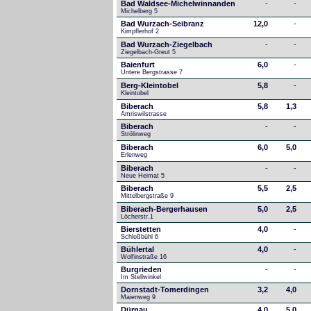
Bad Waldsee-Michelwinnanden
-
-
Michelberg 5
Bad Wurzach-Seibranz
12,0
-
Kimpflerhof 2 
Bad Wurzach-Ziegelbach
-
-
Ziegelbach-Greut 5
Baienfurt
6,0
-
Untere Bergstrasse 7
Berg-Kleintobel
5,8
-
Kleintobel
Biberach
5,8
1,3
Amriswilstrasse
Biberach
-
-
Strölinweg
Biberach
6,0
5,0
Erlenweg
Biberach
-
-
Neue Heimat 5
Biberach
5,5
2,5
Mittelbergstraße 9
Biberach-Bergerhausen
5,0
2,5
Löcherstr.1
Bierstetten
4,0
-
Schloßbühl 6
Bühlertal
4,0
-
Wolfinstraße 16
Burgrieden
-
-
Im Stellwinkel
Dornstadt-Tomerdingen
3,2
4,0
Maienweg 9
Dürnau
4,0
5,0