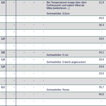
2,0
-
-
-
-
Bei Temperaturen knapp über dem
21,9
Gefrierpunkt und kaltem Wind ab
Mitta
[weiterlesen...]
Schneehöhe: 0,5cm
-
-
-
-
-
20,5
-
-
-
-
-
26,3
-
-
-
-
-
-
1,0
-
-
-
-
18,0
-
-
-
-
-
-
3,6
-
-
-
-
34,1
Schneehöhe: 5 cm
1,0
-
-
-
-
18,4
Schneehöhe: 0 leicht angezuckert
1,9
-
-
-
-
19,9
-
-
-
-
-
23,0
-
-
-
-
-
-
2,1
-
-
-
-
25,7
Schneehöhe: Reste
-
-
-
-
-
60,6
-
-
-
-
-
-