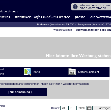
Bodensee (Kressbronn): 25,6°C
- Steegersee (Aulendorf): 27,
wetterstationen -
auswahl anzeigen
|
alle an
und
Karte
Stationsübersicht
rte
erschlagsdatenbank teilzunehmen, finden Sie >
hier
< weitere Informationen.
[ zur Anmeldung ]
hlag
Datum:
.
.