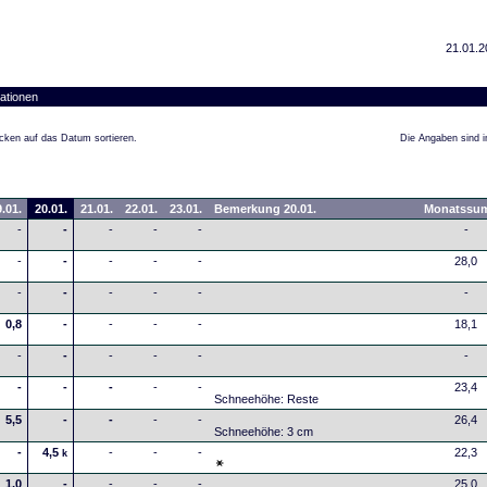
21.01.2
ationen
cken auf das Datum sortieren.
Die Angaben sind in
.01.
20.01.
21.01.
22.01.
23.01.
Bemerkung 20.01.
Monatssu
-
-
-
-
-
-
-
-
-
-
-
28,0
-
-
-
-
-
-
0,8
-
-
-
-
18,1
-
-
-
-
-
-
-
-
-
-
-
23,4
Schneehöhe: Reste
5,5
-
-
-
-
26,4
Schneehöhe: 3 cm
-
4,5
-
-
-
22,3
k
1,0
-
-
-
-
25,0