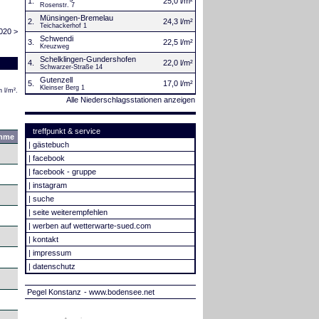
1.
25,0 l/m²
Rosenstr. 7
Münsingen-Bremelau
2.
24,3 l/m²
Teichackerhof 1
020 >
Schwendi
3.
22,5 l/m²
Kreuzweg
Schelklingen-Gundershofen
4.
22,0 l/m²
Schwarzer-Straße 14
Gutenzell
5.
17,0 l/m²
Kleinser Berg 1
 l/m².
Alle Niederschlagsstationen anzeigen
treffpunkt & service
mme
|
gästebuch
|
facebook
|
facebook - gruppe
|
instagram
|
suche
|
seite weiterempfehlen
|
werben auf wetterwarte-sued.com
|
kontakt
|
impressum
|
datenschutz
Pegel Konstanz
- www.bodensee.net