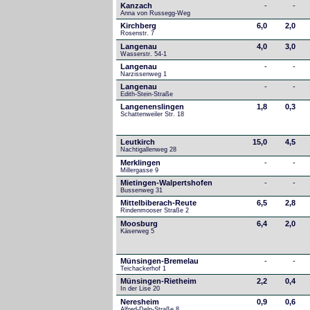
Kanzach
-
-
Anna von Russegg-Weg
Kirchberg
6,0
2,0
Rosenstr. 7
Langenau
4,0
3,0
Wasserstr. 54-1
Langenau
-
-
Narzissenweg 1
Langenau
-
-
Edith-Stein-Straße
Langenenslingen
1,8
0,3
Schattenweiler Str. 18
Leutkirch
15,0
4,5
Nachtigallenweg 28
Merklingen
-
-
Millergasse 9
Mietingen-Walpertshofen
-
-
Bussenweg 31
Mittelbiberach-Reute
6,5
2,8
Rindenmooser Straße 2
Moosburg
6,4
2,0
Käserweg 5
Münsingen-Bremelau
-
-
Teichackerhof 1
Münsingen-Rietheim
2,2
0,4
In der Lise 20
Neresheim
0,9
0,6
Alfred-Delp-Straße 8