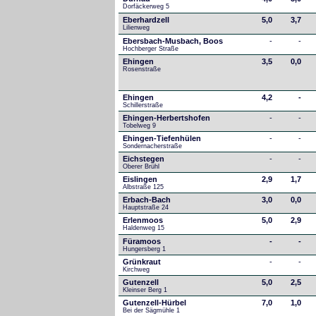
Dorfäckerweg 5
Eberhardzell
5,0
3,7
Lilienweg
Ebersbach-Musbach, Boos
-
-
Hochberger Straße
Ehingen
3,5
0,0
Rosenstraße
Ehingen
4,2
-
Schillerstraße
Ehingen-Herbertshofen
-
-
Tobelweg 9
Ehingen-Tiefenhülen
-
-
Sondernacherstraße
Eichstegen
-
-
Oberer Brühl
Eislingen
2,9
1,7
Albstraße 125
Erbach-Bach
3,0
0,0
Hauptstraße 24
Erlenmoos
5,0
2,9
Haldenweg 15
Füramoos
-
-
Hungersberg 1
Grünkraut
-
-
Kirchweg
Gutenzell
5,0
2,5
Kleinser Berg 1
Gutenzell-Hürbel
7,0
1,0
Bei der Sägmühle 1