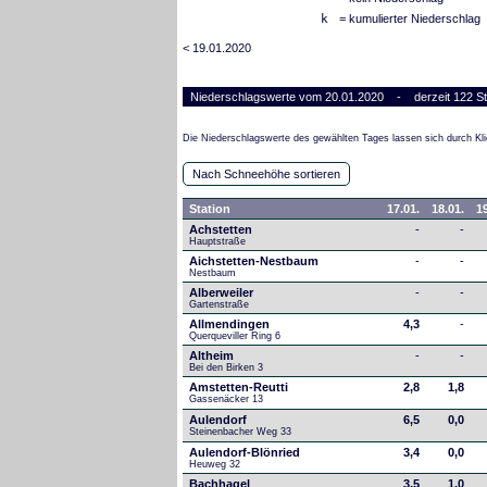
k
= kumulierter Niederschlag
< 19.01.2020
Niederschlagswerte vom 20.01.2020 - derzeit 122 St
Die Niederschlagswerte des gewählten Tages lassen sich durch Kli
Nach Schneehöhe sortieren
Station
17.01.
18.01.
19
Achstetten
-
-
Hauptstraße
Aichstetten-Nestbaum
-
-
Nestbaum
Alberweiler
-
-
Gartenstraße
Allmendingen
4,3
-
Querqueviller Ring 6
Altheim
-
-
Bei den Birken 3
Amstetten-Reutti
2,8
1,8
Gassenäcker 13
Aulendorf
6,5
0,0
Steinenbacher Weg 33
Aulendorf-Blönried
3,4
0,0
Heuweg 32
Bachhagel
3,5
1,0