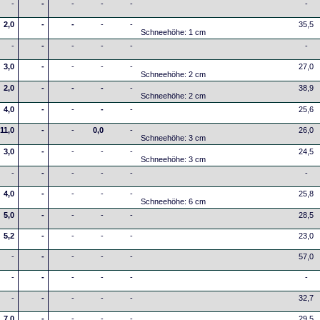
-
-
-
-
-
-
2,0
-
-
-
-
35,5
Schneehöhe: 1 cm
-
-
-
-
-
-
3,0
-
-
-
-
27,0
Schneehöhe: 2 cm
2,0
-
-
-
-
38,9
Schneehöhe: 2 cm
4,0
-
-
-
-
25,6
11,0
-
-
0,0
-
26,0
Schneehöhe: 3 cm
3,0
-
-
-
-
24,5
Schneehöhe: 3 cm
-
-
-
-
-
-
4,0
-
-
-
-
25,8
Schneehöhe: 6 cm
5,0
-
-
-
-
28,5
5,2
-
-
-
-
23,0
-
-
-
-
-
57,0
-
-
-
-
-
-
-
-
-
-
-
32,7
7,0
-
-
-
-
29,5