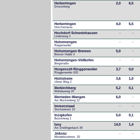
Herbertingen
2,0
6,5
Drosselweg
Herbertingen
4,0
5,5
Hirschstrasse
Hochdorf-Schweinhausen
-
-
Lindenweg 2
Hohentengen
-
-
Repperweiler
Hohentengen-Bremen
5,0
-
Bremer Halde 4
Hohentengen-Völlkofen
-
-
Bergstraße
Horgenzell-Ringgenweiler
3,7
0,0
Ringgenweiler 620
Hüttisheim
3,6
1,0
Ulmer Weg 2
Illerkirchberg
5,2
0,1
Mahdauweg 20
Illerrieden-Wangen
6,0
-
Am Muckenberg 12
Immenstaad
-
-
Stockwiesen 10
Inzigkofen
5,0
0,1
Butzenweg 1
Isny
14,0
1,4
Am Dreifingerbach 39
Jößnitz
-
-
Mendelssohnstr. 20