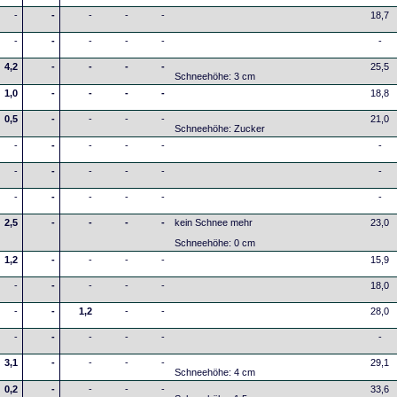
-
-
-
-
-
18,7
-
-
-
-
-
-
4,2
-
-
-
-
25,5
Schneehöhe: 3 cm
1,0
-
-
-
-
18,8
0,5
-
-
-
-
21,0
Schneehöhe: Zucker
-
-
-
-
-
-
-
-
-
-
-
-
-
-
-
-
-
-
2,5
-
-
-
-
kein Schnee mehr
23,0
Schneehöhe: 0 cm
1,2
-
-
-
-
15,9
-
-
-
-
-
18,0
-
-
1,2
-
-
28,0
-
-
-
-
-
-
3,1
-
-
-
-
29,1
Schneehöhe: 4 cm
0,2
-
-
-
-
33,6