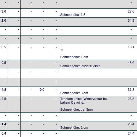
-
-
-
-
-
-
3,0
-
-
-
-
27,0
Schneehöhe: 1,5
2,0
-
-
-
-
34,5
-
-
-
-
-
-
-
-
-
-
-
-
0,5
-
-
-
-
19,1
Schneehöhe: 1 cm
0,5
-
-
-
-
48,0
Schneehöhe: Puderzucker
-
-
-
-
-
-
-
-
-
-
-
-
4,8
-
-
0,0
-
31,3
Schneehöhe: 3 cm
2,5
-
-
-
-
Trocken kaltes Winterwetter bei
26,5
kaltem Ostwind.
Schneehöhe: ca. 3cm
-
-
-
-
-
-
1,4
-
-
-
-
25,4
Schneehöhe: 1 cm
0,4
-
-
-
-
24,4