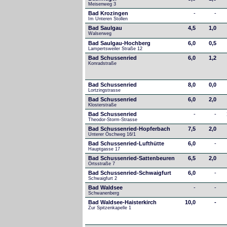
Meisenweg 3
Bad Krozingen
-
-
Im Unteren Stollen
Bad Saulgau
4,5
1,0
Walserweg
Bad Saulgau-Hochberg
6,0
0,5
Lampertsweiler Straße 12
Bad Schussenried
6,0
1,2
Konradstraße
Bad Schussenried
8,0
0,0
Lortzingstrasse
Bad Schussenried
6,0
2,0
Klosterstraße
Bad Schussenried
-
-
Theodor-Storm-Strasse
Bad Schussenried-Hopferbach
7,5
2,0
Unterer Öschweg 16/1
Bad Schussenried-Lufthütte
6,0
-
Hauptgasse 17
Bad Schussenried-Sattenbeuren
6,5
2,0
Ortsstraße 7
Bad Schussenried-Schwaigfurt
6,0
-
Schwaigfurt 2
Bad Waldsee
-
-
Schwanenberg
Bad Waldsee-Haisterkirch
10,0
-
Zur Spitzenkapelle 1