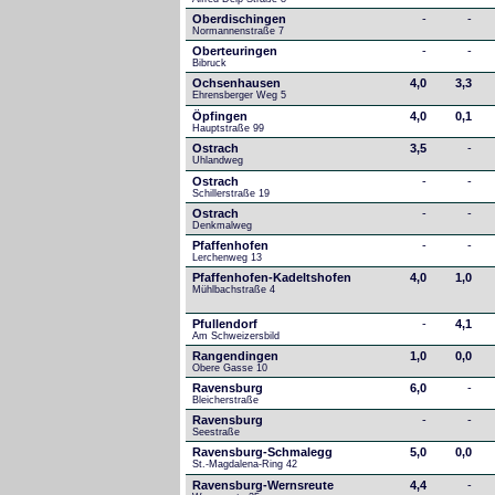
Oberdischingen
-
-
Normannenstraße 7
Oberteuringen
-
-
Bibruck
Ochsenhausen
4,0
3,3
Ehrensberger Weg 5
Öpfingen
4,0
0,1
Hauptstraße 99
Ostrach
3,5
-
Uhlandweg
Ostrach
-
-
Schillerstraße 19
Ostrach
-
-
Denkmalweg 
Pfaffenhofen
-
-
Lerchenweg 13
Pfaffenhofen-Kadeltshofen
4,0
1,0
Mühlbachstraße 4
Pfullendorf
-
4,1
Am Schweizersbild 
Rangendingen
1,0
0,0
Obere Gasse 10
Ravensburg
6,0
-
Bleicherstraße
Ravensburg
-
-
Seestraße 
Ravensburg-Schmalegg
5,0
0,0
St.-Magdalena-Ring 42
Ravensburg-Wernsreute
4,4
-