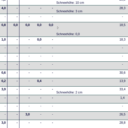
Schneehöhe: 10 cm
4,0
-
-
-
-
28,3
Schneehöhe: 3 cm
-
-
-
-
-
-
0,8
0,0
0,0
0,0
0,0
18,5
Schneehöhe: 0,0
1,0
-
-
0,0
-
18,3
-
-
-
-
-
-
-
-
-
-
-
-
-
-
-
-
-
-
0,6
-
-
-
-
30,6
0,2
-
-
0,4
-
13,9
3,9
-
-
-
-
33,4
Schneehöhe: 2 cm
-
-
-
-
-
1,4
-
-
-
-
-
-
-
-
3,0
-
-
26,5
3,0
-
-
-
-
28,8