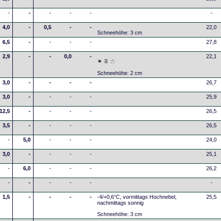
-
-
-
-
-
-
4,0
-
0,5
-
-
22,0
Schneehöhe: 3 cm
6,5
-
-
-
-
27,8
2,9
-
-
0,0
-
22,1
Schneehöhe: 2 cm
3,0
-
-
-
-
26,7
3,0
-
-
-
-
25,9
12,5
-
-
-
-
26,5
3,5
-
-
-
-
26,5
-
5,0
-
-
-
24,0
3,0
-
-
-
-
25,1
-
6,0
-
-
-
26,2
-
-
-
-
-
-
1,5
-
-
-
-
-4/+0,6°C, vormittags Hochnebel,
25,5
nachmittags sonnig
Schneehöhe: 3 cm