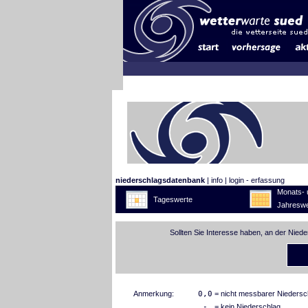
niederschlagsdatenbank
|
info
|
login - erfassung
Monats- 
Tageswerte
Jahreswe
Sollten Sie Interesse haben, an der Nied
Anmerkung:
0,0
= nicht messbarer Niedersc
-
= kein Niederschlag