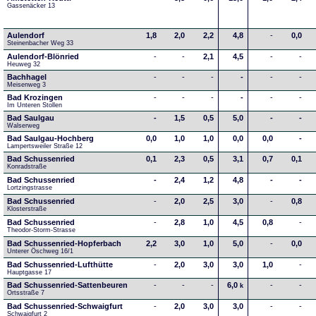
Gassenäcker 13
Aulendorf
1,8
2,0
2,2
4,8
-
0,0
Steinenbacher Weg 33
Aulendorf-Blönried
-
-
2,1
4,5
-
-
Heuweg 32
Bachhagel
-
-
-
-
-
-
Meisenweg 3
Bad Krozingen
-
-
-
-
-
-
Im Unteren Stollen
Bad Saulgau
-
1,5
0,5
5,0
-
-
Walserweg
Bad Saulgau-Hochberg
0,0
1,0
1,0
0,0
0,0
-
Lampertsweiler Straße 12
Bad Schussenried
0,1
2,3
0,5
3,1
0,7
0,1
Konradstraße
Bad Schussenried
-
2,4
1,2
4,8
-
-
Lortzingstrasse
Bad Schussenried
-
2,0
2,5
3,0
-
0,8
Klosterstraße
Bad Schussenried
-
2,8
1,0
4,5
0,8
-
Theodor-Storm-Strasse
Bad Schussenried-Hopferbach
2,2
3,0
1,0
5,0
-
0,0
Unterer Öschweg 16/1
Bad Schussenried-Lufthütte
-
2,0
3,0
3,0
1,0
-
Hauptgasse 17
Bad Schussenried-Sattenbeuren
-
-
-
6,0
-
-
k
Ortsstraße 7
Bad Schussenried-Schwaigfurt
-
2,0
3,0
3,0
-
-
Schwaigfurt 2