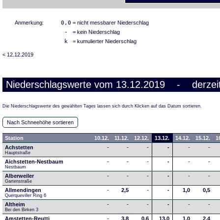
Anmerkung:
0,0
= nicht messbarer Niederschlag
-
= kein Niederschlag
k
= kumulierter Niederschlag
< 12.12.2019
Niederschlagswerte vom 13.12.2019 - derzeit
Die Niederschlagswerte des gewählten Tages lassen sich durch Klicken auf das Datum sortieren.
Nach Schneehöhe sortieren
Station
10.12.
11.12.
12.12.
13.12.
14.12.
15.12.
1
Achstetten
-
-
-
-
-
-
Hauptstraße
Aichstetten-Nestbaum
-
-
-
-
-
-
Nestbaum
Alberweiler
-
-
-
-
-
-
Gartenstraße
Allmendingen
-
2,5
-
-
1,0
0,5
Querqueviller Ring 6
Altheim
-
-
-
-
-
-
Bei den Birken 3
Amstetten-Reutti
-
3,8
0,6
13,0
1,0
2,4