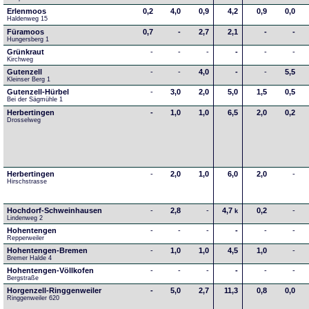
Erlenmoos
0,2
4,0
0,9
4,2
0,9
0,0
Haldenweg 15
Füramoos
0,7
-
2,7
2,1
-
-
Hungersberg 1
Grünkraut
-
-
-
-
-
-
Kirchweg
Gutenzell
-
-
4,0
-
-
5,5
Kleinser Berg 1
Gutenzell-Hürbel
-
3,0
2,0
5,0
1,5
0,5
Bei der Sägmühle 1
Herbertingen
-
1,0
1,0
6,5
2,0
0,2
Drosselweg
Herbertingen
-
2,0
1,0
6,0
2,0
-
Hirschstrasse
Hochdorf-Schweinhausen
-
2,8
-
4,7
0,2
-
k
Lindenweg 2
Hohentengen
-
-
-
-
-
-
Repperweiler
Hohentengen-Bremen
-
1,0
1,0
4,5
1,0
-
Bremer Halde 4
Hohentengen-Völlkofen
-
-
-
-
-
-
Bergstraße
Horgenzell-Ringgenweiler
-
5,0
2,7
11,3
0,8
0,0
Ringgenweiler 620