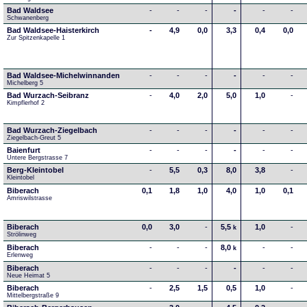
Bad Waldsee
-
-
-
-
-
-
Schwanenberg
Bad Waldsee-Haisterkirch
-
4,9
0,0
3,3
0,4
0,0
Zur Spitzenkapelle 1
Bad Waldsee-Michelwinnanden
-
-
-
-
-
-
Michelberg 5
Bad Wurzach-Seibranz
-
4,0
2,0
5,0
1,0
-
Kimpflerhof 2 
Bad Wurzach-Ziegelbach
-
-
-
-
-
-
Ziegelbach-Greut 5
Baienfurt
-
-
-
-
-
-
Untere Bergstrasse 7
Berg-Kleintobel
-
5,5
0,3
8,0
3,8
-
Kleintobel
Biberach
0,1
1,8
1,0
4,0
1,0
0,1
Amriswilstrasse
Biberach
0,0
3,0
-
5,5
1,0
-
k
Strölinweg
Biberach
-
-
-
8,0
-
-
k
Erlenweg
Biberach
-
-
-
-
-
-
Neue Heimat 5
Biberach
-
2,5
1,5
0,5
1,0
-
Mittelbergstraße 9