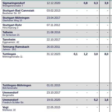
Sigmaringendorf
12.12.2020
-
0,8
0,3
3,9
Weingartenstraße 7
Stuttgart-Bad Cannstatt
03.02.2013
-
-
-
-
Beuthener Str. 67
Stuttgart-Möhringen
23.04.2017
-
-
-
-
Glashütter Weg 10
Stuttgart-Rohr
07.11.2012
-
-
-
-
Hirschsprung 3
Talheim
21.08.2016
-
-
-
-
Im Schecken 21
Tannheim
22.10.2017
-
-
-
-
Eggmannstr. 42     
Tettnang-Ramsbach
26.03.2011
-
-
-
-
Jahnstr. 24/1
Tuttlingen
31.12.2023
0,1
1,2
3,0
8,0
Möhringerstraße 11
Tuttlingen-Möhringen
01.01.2015
-
-
-
-
Belchenstraße
Ummendorf
23.10.2017
-
-
-
-
Bergstraße
Ummendorf
19.01.2020
-
-
5,2
1,6
Friedrich-Schiller-Str.
Vogt
22.05.2015
-
-
-
-
Mühlwies 18