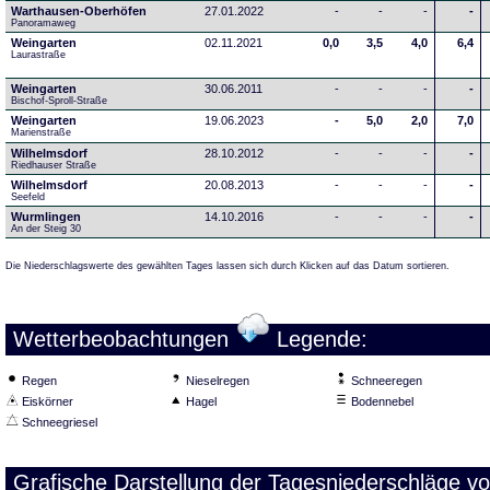
Warthausen-Oberhöfen
27.01.2022
-
-
-
-
Panoramaweg 
Weingarten
02.11.2021
0,0
3,5
4,0
6,4
Laurastraße
Weingarten
30.06.2011
-
-
-
-
Bischof-Sproll-Straße
Weingarten
19.06.2023
-
5,0
2,0
7,0
Marienstraße
Wilhelmsdorf
28.10.2012
-
-
-
-
Riedhauser Straße 
Wilhelmsdorf
20.08.2013
-
-
-
-
Seefeld
Wurmlingen
14.10.2016
-
-
-
-
An der Steig 30
Die Niederschlagswerte des gewählten Tages lassen sich durch Klicken auf das Datum sortieren.
Wetterbeobachtungen
Legende:
Regen
Nieselregen
Schneeregen
Eiskörner
Hagel
Bodennebel
Schneegriesel
Grafische Darstellung der Tagesniederschläge v