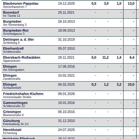
Blaubeuren-Pappelau
19.12.2025
0,5
3,0
1,0
13,0
Sotzenhauserstr.7
Bonndorf
29.11.2021
-
-
-
-
Im Tännle 12
Burgrieden
28.10.2013
-
-
-
-
Am Nonnenberg 3
Burgrieden-Rot
18.09.2013
-
-
-
-
Schmiedgasse 5
Dettingen a. d. Iller
31.10.2019
-
-
-
-
Schleifweg 4
Eberhardzell
05.07.2010
-
-
-
-
Schillerstraße
Ebersbach-Roßwälden
28.11.2021
0,0
11,2
1,4
6,4
Appenwiesen
Ehingen
17.06.2016
-
-
-
-
Am Elzengraben
Ehingen
10.02.2021
-
-
-
-
Zanderstraße
Ehingen
06.02.2025
0,3
1,2
3,2
10,0
Schlaufenbühl
Friedrichshafen-Kluftern
08.01.2026
-
-
-
-
Immenstaader Straße
Gammertingen
16.01.2016
-
-
-
-
Schillerstraße 22
Griesingen
06.10.2015
-
-
-
-
Blumenstraße 9
Günzburg
31.12.2010
-
-
-
-
Erlenbadweg 34 1/2
Heroldstatt
24.07.2025
-
-
-
-
Eichenweg 
Holzheim-Ellerbach
29.10.2022
-
-
-
-