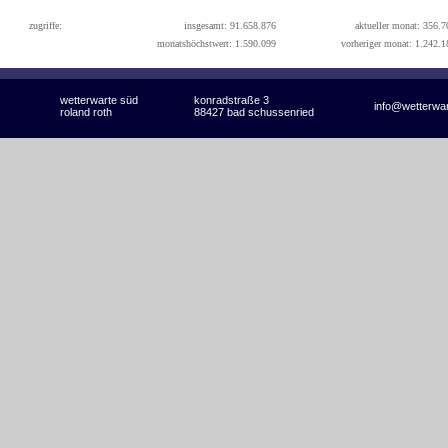
zugriffe:
insgesamt: 91.658.876
aktueller monat: 356.7
monatshöchstwert: 1.590.099
vorheriger monat: 1.242.1
wetterwarte süd
konradstraße 3
info@wetterwa
roland roth
88427 bad schussenried