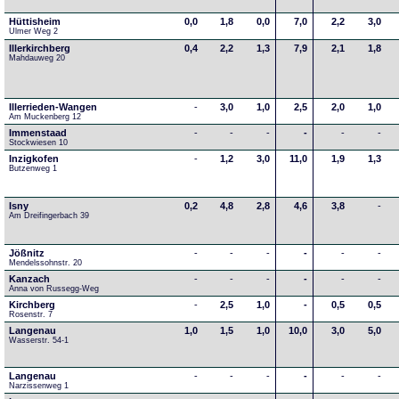
Hüttisheim
0,0
1,8
0,0
7,0
2,2
3,0
Ulmer Weg 2
Illerkirchberg
0,4
2,2
1,3
7,9
2,1
1,8
Mahdauweg 20
Illerrieden-Wangen
-
3,0
1,0
2,5
2,0
1,0
Am Muckenberg 12
Immenstaad
-
-
-
-
-
-
Stockwiesen 10
Inzigkofen
-
1,2
3,0
11,0
1,9
1,3
Butzenweg 1
Isny
0,2
4,8
2,8
4,6
3,8
-
Am Dreifingerbach 39
Jößnitz
-
-
-
-
-
-
Mendelssohnstr. 20
Kanzach
-
-
-
-
-
-
Anna von Russegg-Weg
Kirchberg
-
2,5
1,0
-
0,5
0,5
Rosenstr. 7
Langenau
1,0
1,5
1,0
10,0
3,0
5,0
Wasserstr. 54-1
Langenau
-
-
-
-
-
-
Narzissenweg 1