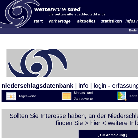
Boden
niederschlagsdatenbank
|
info
|
login - erfassun
Monats- und
Tageswerte
Karte
Jahreswerte
Sollten Sie Interesse haben, an der Niedersc
finden Sie >
hier
< weitere Inf
[ zur Anmeldung ]