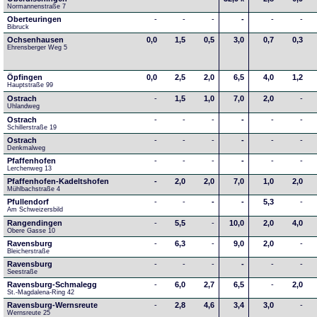
Normannenstraße 7
Oberteuringen
-
-
-
-
-
-
Bibruck
Ochsenhausen
0,0
1,5
0,5
3,0
0,7
0,3
Ehrensberger Weg 5
Öpfingen
0,0
2,5
2,0
6,5
4,0
1,2
Hauptstraße 99
Ostrach
-
1,5
1,0
7,0
2,0
-
Uhlandweg
Ostrach
-
-
-
-
-
-
Schillerstraße 19
Ostrach
-
-
-
-
-
-
Denkmalweg 
Pfaffenhofen
-
-
-
-
-
-
Lerchenweg 13
Pfaffenhofen-Kadeltshofen
-
2,0
2,0
7,0
1,0
2,0
Mühlbachstraße 4
Pfullendorf
-
-
-
-
5,3
-
Am Schweizersbild 
Rangendingen
-
5,5
-
10,0
2,0
4,0
Obere Gasse 10
Ravensburg
-
6,3
-
9,0
2,0
-
Bleicherstraße
Ravensburg
-
-
-
-
-
-
Seestraße 
Ravensburg-Schmalegg
-
6,0
2,7
6,5
-
2,0
St.-Magdalena-Ring 42
Ravensburg-Wernsreute
-
2,8
4,6
3,4
3,0
-
Wernsreute 25