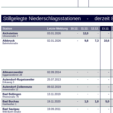
Stillgelegte Niederschlagsstationen - derzeit 
Station
Letzte Meldung
10.12.
11.12.
12.12.
13.12.
Aichstetten
03.01.2026
-
12,0
-
-
Ulmenstraße 7
Albbruck
02.01.2026
-
9,8
7,3
10,6
Bahnhofstraße
Allmannsweiler
02.09.2014
-
-
-
-
Eggatsweilerstr.28
Aulendorf-Rugetsweiler
25.07.2013
-
-
-
-
Erikaweg 3
Aulendorf-Zollenreute
09.02.2019
-
-
-
-
Imterstraße 12
Bad Bellingen
13.11.2019
-
-
-
-
Rheinstraße 76
Bad Buchau
19.11.2020
-
1,5
1,0
5,0
Hanfweiher 1
Bad Saulgau
19.09.2011
-
-
-
-
Willi-Burth-Straße