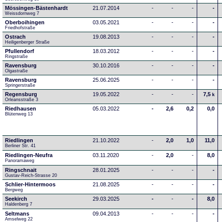
Mössingen-Bästenhardt
21.07.2014
-
-
-
-
Weissdornweg 7
Oberboihingen
03.05.2021
-
-
-
-
Friedhofstraße
Ostrach
19.08.2013
-
-
-
-
Heiligenberger Straße
Pfullendorf
18.03.2012
-
-
-
-
Ringstraße 
Ravensburg
30.10.2016
-
-
-
-
Olgastraße
Ravensburg
25.06.2025
-
-
-
-
Springerstraße
Regensburg
19.05.2022
-
-
-
7,5
k
Orleansstraße 3
Riedhausen
05.03.2022
-
2,6
0,2
0,0
Blütenweg 13
Riedlingen
21.10.2022
-
2,0
1,0
11,0
Berliner Str. 41
Riedlingen-Neufra
03.11.2020
-
2,0
-
8,0
Panoramaweg
Ringschnait
28.01.2025
-
-
-
-
Gustav-Reich-Strasse 20
Schlier-Hintermoos
21.08.2025
-
-
-
-
Bergweg
Seekirch
29.03.2025
-
-
-
8,0
Haldenberg 7
Seltmans
09.04.2013
-
-
-
-
Amselweg 22