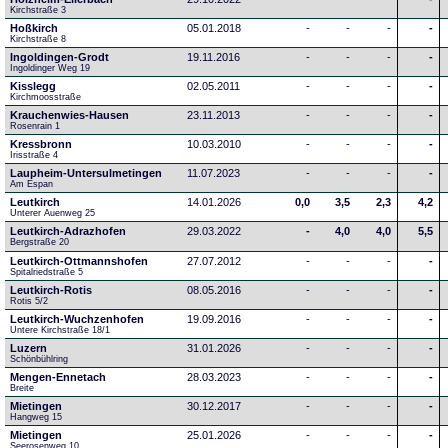
Kirchstraße 3
Hoßkirch
05.01.2018
-
-
-
-
Kirchstraße 8
Ingoldingen-Grodt
19.11.2016
-
-
-
-
Ingoldinger Weg 19
Kisslegg
02.05.2011
-
-
-
-
Kirchmoosstraße
Krauchenwies-Hausen
23.11.2013
-
-
-
-
Rosenrain 1
Kressbronn
10.03.2010
-
-
-
-
Irisstraße 4
Laupheim-Untersulmetingen
11.07.2023
-
-
-
-
Am Espan
Leutkirch
14.01.2026
0,0
3,5
2,3
4,2
Unterer Auenweg 25
Leutkirch-Adrazhofen
29.03.2022
-
4,0
4,0
5,5
Bergstraße 20
Leutkirch-Ottmannshofen
27.07.2012
-
-
-
-
Spitalriedstraße 5
Leutkirch-Rotis
08.05.2016
-
-
-
-
Rotis 5/2
Leutkirch-Wuchzenhofen
19.09.2016
-
-
-
-
Untere Kirchstraße 18/1
Luzern
31.01.2026
-
-
-
-
Schönbühlring
Mengen-Ennetach
28.03.2023
-
-
-
-
Breite 
Mietingen
30.12.2017
-
-
-
-
Hangweg 15
Mietingen
25.01.2026
-
-
-
-
Seerosenweg 10