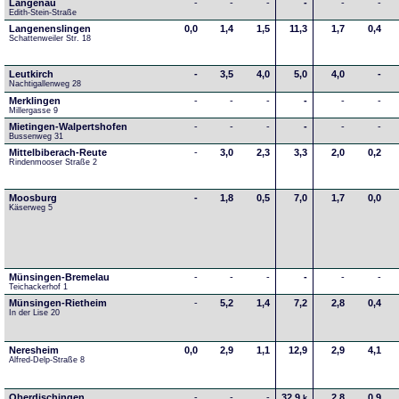
Langenau
-
-
-
-
-
-
Edith-Stein-Straße
Langenenslingen
0,0
1,4
1,5
11,3
1,7
0,4
Schattenweiler Str. 18
Leutkirch
-
3,5
4,0
5,0
4,0
-
Nachtigallenweg 28
Merklingen
-
-
-
-
-
-
Millergasse 9
Mietingen-Walpertshofen
-
-
-
-
-
-
Bussenweg 31
Mittelbiberach-Reute
-
3,0
2,3
3,3
2,0
0,2
Rindenmooser Straße 2
Moosburg
-
1,8
0,5
7,0
1,7
0,0
Käserweg 5
Münsingen-Bremelau
-
-
-
-
-
-
Teichackerhof 1
Münsingen-Rietheim
-
5,2
1,4
7,2
2,8
0,4
In der Lise 20
Neresheim
0,0
2,9
1,1
12,9
2,9
4,1
Alfred-Delp-Straße 8
Oberdischingen
-
-
-
32,9
2,8
0,9
k