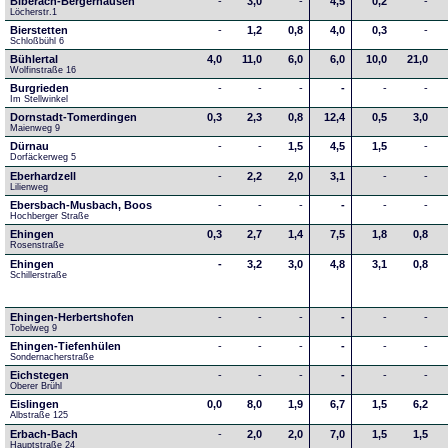
Biberach-Bergerhausen
-
3,0
-
4,5
0,2
-
Löcherstr.1
Bierstetten
-
1,2
0,8
4,0
0,3
-
Schloßbühl 6
Bühlertal
4,0
11,0
6,0
6,0
10,0
21,0
Wolfinstraße 16
Burgrieden
-
-
-
-
-
-
Im Stellwinkel
Dornstadt-Tomerdingen
0,3
2,3
0,8
12,4
0,5
3,0
Maienweg 9
Dürnau
-
-
1,5
4,5
1,5
-
Dorfäckerweg 5
Eberhardzell
-
2,2
2,0
3,1
-
-
Lilienweg
Ebersbach-Musbach, Boos
-
-
-
-
-
-
Hochberger Straße
Ehingen
0,3
2,7
1,4
7,5
1,8
0,8
Rosenstraße
Ehingen
-
3,2
3,0
4,8
3,1
0,8
Schillerstraße
Ehingen-Herbertshofen
-
-
-
-
-
-
Tobelweg 9
Ehingen-Tiefenhülen
-
-
-
-
-
-
Sondernacherstraße
Eichstegen
-
-
-
-
-
-
Oberer Brühl
Eislingen
0,0
8,0
1,9
6,7
1,5
6,2
Albstraße 125
Erbach-Bach
-
2,0
2,0
7,0
1,5
1,5
Hauptstraße 24