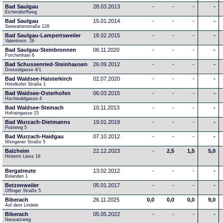
Bad Saulgau
28.03.2013
-
-
-
-
Eichendorffweg
Bad Saulgau
15.01.2014
-
-
-
-
Seewattenstraße 128
Bad Saulgau-Lampertsweiler
18.02.2015
-
-
-
-
Valentinstr. 26
Bad Saulgau-Steinbronnen
06.11.2020
-
-
-
-
Forchenhain 6
Bad Schussenried-Steinhausen
26.09.2012
-
-
-
-
Drosselgasse 4/1
Bad Waldsee-Haisterkirch
02.07.2020
-
-
-
-
Hittelkofer Straße 1
Bad Waldsee-Osterhofen
06.03.2015
-
-
-
-
Hochwaldgasse 4
Bad Waldsee-Steinach
10.11.2013
-
-
-
-
Hofraingasse 15
Bad Wurzach-Dietmanns
19.01.2019
-
-
-
-
Postweg 5
Bad Wurzach-Haidgau
07.10.2012
-
-
-
-
Wengener Straße 5
Balzheim
22.12.2023
-
2,5
1,5
5,0
Hinterm Liess 19
Bergatreute
13.02.2012
-
-
-
-
Bolanden 1
Betzenweiler
05.01.2017
-
-
-
-
Offinger Straße 5
Biberach
26.11.2025
0,0
0,0
0,0
9,0
Auf dem Lindele
Biberach
05.05.2022
-
-
-
-
Neusatzweg 