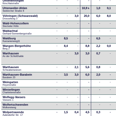
Unterlenningen
-
-
-
-
-
-
Kirschlatstraße
Uttenweiler-Ahlen
-
-
-
10,9
1,0
0,1
k
Seekircher Straße 8
Vöhringen (Schwarzwald)
-
-
3,0
20,0
6,0
8,0
Drosselweg 3
Wald-Hohenzollern
-
-
-
-
-
-
Steckeler Höfe
Waldachtal
-
-
-
-
-
-
Gerhard-Sonnenbergstraße
Waldburg
-
8,5
-
-
6,5
-
Kastanienweg11
Wangen-Bergerhöhe
-
8,4
-
8,8
2,2
0,0
Berg 2
Warthausen
-
-
3,0
3,0
0,7
-
An der Schloßhalde 
Warthausen
-
-
2,1
5,6
0,8
-
Schwabenwiesen 
Warthausen-Barabein
-
3,5
3,0
6,0
2,0
-
Barabein 20
Weingarten
-
-
-
-
-
-
Hoyerstraße
Winterlingen
-
-
-
-
-
-
Charlottenstraße
Wolfegg-Veesers
-
-
-
-
-
-
Veesers 1
Wolfertschwenden
-
-
-
-
-
-
Molkereiweg
Wolpertswende
-
1,5
0,4
4,5
0,3
-
Aulendorfer Str. 17