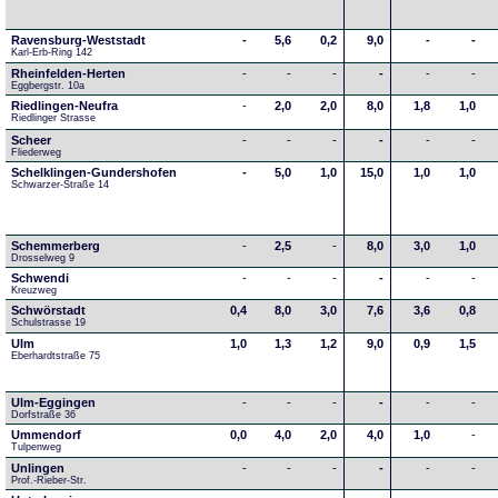
Ravensburg-Weststadt
-
5,6
0,2
9,0
-
-
Karl-Erb-Ring 142
Rheinfelden-Herten
-
-
-
-
-
-
Eggbergstr. 10a
Riedlingen-Neufra
-
2,0
2,0
8,0
1,8
1,0
Riedlinger Strasse
Scheer
-
-
-
-
-
-
Fliederweg
Schelklingen-Gundershofen
-
5,0
1,0
15,0
1,0
1,0
Schwarzer-Straße 14
Schemmerberg
-
2,5
-
8,0
3,0
1,0
Drosselweg 9
Schwendi
-
-
-
-
-
-
Kreuzweg
Schwörstadt
0,4
8,0
3,0
7,6
3,6
0,8
Schulstrasse 19
Ulm
1,0
1,3
1,2
9,0
0,9
1,5
Eberhardtstraße 75
Ulm-Eggingen
-
-
-
-
-
-
Dorfstraße 36
Ummendorf
0,0
4,0
2,0
4,0
1,0
-
Tulpenweg
Unlingen
-
-
-
-
-
-
Prof.-Rieber-Str.