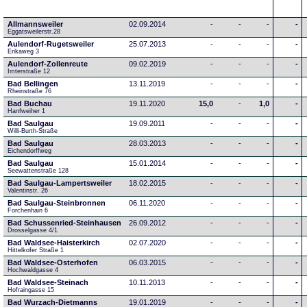
Allmannsweiler
02.09.2014
-
-
-
-
Eggatsweilerstr.28
Aulendorf-Rugetsweiler
25.07.2013
-
-
-
-
Erikaweg 3
Aulendorf-Zollenreute
09.02.2019
-
-
-
-
Imterstraße 12
Bad Bellingen
13.11.2019
-
-
-
-
Rheinstraße 76
Bad Buchau
19.11.2020
15,0
-
1,0
-
Hanfweiher 1
Bad Saulgau
19.09.2011
-
-
-
-
Willi-Burth-Straße
Bad Saulgau
28.03.2013
-
-
-
-
Eichendorffweg
Bad Saulgau
15.01.2014
-
-
-
-
Seewattenstraße 128
Bad Saulgau-Lampertsweiler
18.02.2015
-
-
-
-
Valentinstr. 26
Bad Saulgau-Steinbronnen
06.11.2020
-
-
-
-
Forchenhain 6
Bad Schussenried-Steinhausen
26.09.2012
-
-
-
-
Drosselgasse 4/1
Bad Waldsee-Haisterkirch
02.07.2020
-
-
-
-
Hittelkofer Straße 1
Bad Waldsee-Osterhofen
06.03.2015
-
-
-
-
Hochwaldgasse 4
Bad Waldsee-Steinach
10.11.2013
-
-
-
-
Hofraingasse 15
Bad Wurzach-Dietmanns
19.01.2019
-
-
-
-