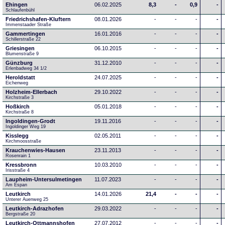
Ehingen
06.02.2025
8,3
-
0,9
-
Schlaufenbühl
Friedrichshafen-Kluftern
08.01.2026
-
-
-
-
Immenstaader Straße
Gammertingen
16.01.2016
-
-
-
-
Schillerstraße 22
Griesingen
06.10.2015
-
-
-
-
Blumenstraße 9
Günzburg
31.12.2010
-
-
-
-
Erlenbadweg 34 1/2
Heroldstatt
24.07.2025
-
-
-
-
Eichenweg 
Holzheim-Ellerbach
29.10.2022
-
-
-
-
Kirchstraße 3
Hoßkirch
05.01.2018
-
-
-
-
Kirchstraße 8
Ingoldingen-Grodt
19.11.2016
-
-
-
-
Ingoldinger Weg 19
Kisslegg
02.05.2011
-
-
-
-
Kirchmoosstraße
Krauchenwies-Hausen
23.11.2013
-
-
-
-
Rosenrain 1
Kressbronn
10.03.2010
-
-
-
-
Irisstraße 4
Laupheim-Untersulmetingen
11.07.2023
-
-
-
-
Am Espan
Leutkirch
14.01.2026
21,4
-
-
-
Unterer Auenweg 25
Leutkirch-Adrazhofen
29.03.2022
-
-
-
-
Bergstraße 20
Leutkirch-Ottmannshofen
27.07.2012
-
-
-
-