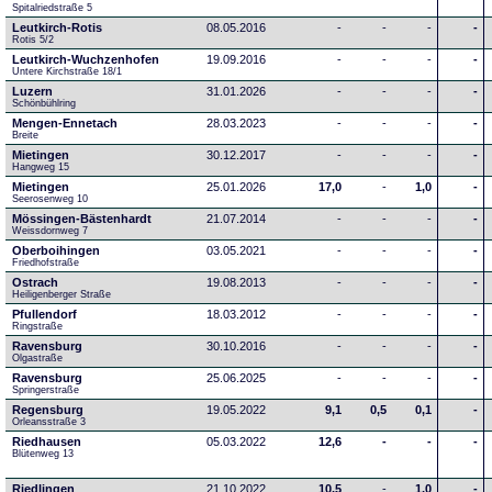
Spitalriedstraße 5
Leutkirch-Rotis
08.05.2016
-
-
-
-
Rotis 5/2
Leutkirch-Wuchzenhofen
19.09.2016
-
-
-
-
Untere Kirchstraße 18/1
Luzern
31.01.2026
-
-
-
-
Schönbühlring
Mengen-Ennetach
28.03.2023
-
-
-
-
Breite 
Mietingen
30.12.2017
-
-
-
-
Hangweg 15
Mietingen
25.01.2026
17,0
-
1,0
-
Seerosenweg 10
Mössingen-Bästenhardt
21.07.2014
-
-
-
-
Weissdornweg 7
Oberboihingen
03.05.2021
-
-
-
-
Friedhofstraße
Ostrach
19.08.2013
-
-
-
-
Heiligenberger Straße
Pfullendorf
18.03.2012
-
-
-
-
Ringstraße 
Ravensburg
30.10.2016
-
-
-
-
Olgastraße
Ravensburg
25.06.2025
-
-
-
-
Springerstraße
Regensburg
19.05.2022
9,1
0,5
0,1
-
Orleansstraße 3
Riedhausen
05.03.2022
12,6
-
-
-
Blütenweg 13
Riedlingen
21.10.2022
10,5
-
1,0
-