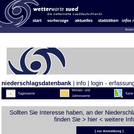
Boden
niederschlagsdatenbank
|
info
|
login - erfassun
Monats- und
Tageswerte
Karte
Jahreswerte
Sollten Sie Interesse haben, an der Niedersc
finden Sie >
hier
< weitere Inf
[ zur Anmeldung ]