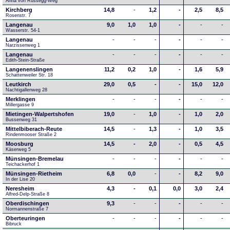
Anna von Russegg-Weg
Kirchberg
14,8
-
1,2
-
2,5
8,5
Rosenstr. 7
Langenau
9,0
1,0
1,0
-
-
-
Wasserstr. 54-1
Langenau
-
-
-
-
-
-
Narzissenweg 1
Langenau
-
-
-
-
-
-
Edith-Stein-Straße
Langenenslingen
11,2
0,2
1,0
-
1,6
5,9
Schattenweiler Str. 18
Leutkirch
29,0
0,5
-
-
15,0
12,0
Nachtigallenweg 28
Merklingen
-
-
-
-
-
-
Millergasse 9
Mietingen-Walpertshofen
19,0
-
1,0
-
1,0
2,0
Bussenweg 31
Mittelbiberach-Reute
14,5
-
1,3
-
1,0
3,5
Rindenmooser Straße 2
Moosburg
14,5
-
2,0
-
0,5
4,5
Käserweg 5
Münsingen-Bremelau
-
-
-
-
-
-
Teichackerhof 1
Münsingen-Rietheim
6,8
0,0
-
-
8,2
9,0
In der Lise 20
Neresheim
4,3
-
0,1
0,0
3,0
2,4
Alfred-Delp-Straße 8
Oberdischingen
9,3
-
-
-
-
-
Normannenstraße 7
Oberteuringen
-
-
-
-
-
-
Bibruck