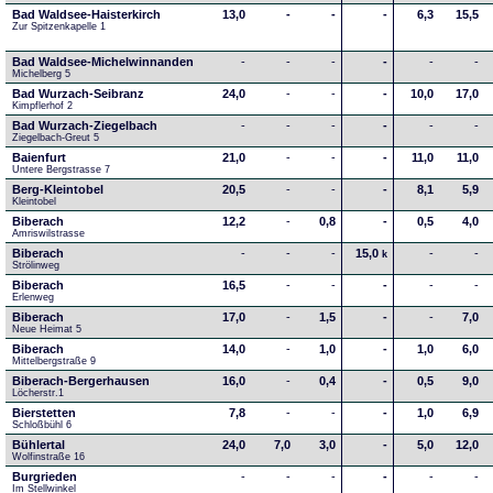
Bad Waldsee-Haisterkirch
13,0
-
-
-
6,3
15,5
Zur Spitzenkapelle 1
Bad Waldsee-Michelwinnanden
-
-
-
-
-
-
Michelberg 5
Bad Wurzach-Seibranz
24,0
-
-
-
10,0
17,0
Kimpflerhof 2 
Bad Wurzach-Ziegelbach
-
-
-
-
-
-
Ziegelbach-Greut 5
Baienfurt
21,0
-
-
-
11,0
11,0
Untere Bergstrasse 7
Berg-Kleintobel
20,5
-
-
-
8,1
5,9
Kleintobel
Biberach
12,2
-
0,8
-
0,5
4,0
Amriswilstrasse
Biberach
-
-
-
15,0
-
-
k
Strölinweg
Biberach
16,5
-
-
-
-
-
Erlenweg
Biberach
17,0
-
1,5
-
-
7,0
Neue Heimat 5
Biberach
14,0
-
1,0
-
1,0
6,0
Mittelbergstraße 9
Biberach-Bergerhausen
16,0
-
0,4
-
0,5
9,0
Löcherstr.1
Bierstetten
7,8
-
-
-
1,0
6,9
Schloßbühl 6
Bühlertal
24,0
7,0
3,0
-
5,0
12,0
Wolfinstraße 16
Burgrieden
-
-
-
-
-
-
Im Stellwinkel