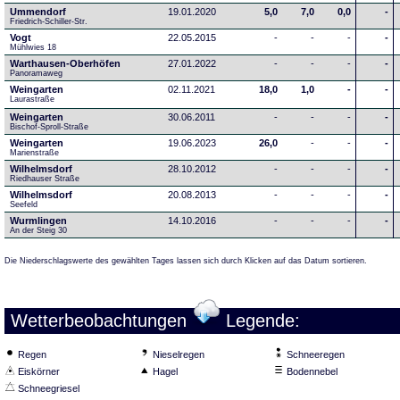
Ummendorf
19.01.2020
5,0
7,0
0,0
-
Friedrich-Schiller-Str.
Vogt
22.05.2015
-
-
-
-
Mühlwies 18
Warthausen-Oberhöfen
27.01.2022
-
-
-
-
Panoramaweg 
Weingarten
02.11.2021
18,0
1,0
-
-
Laurastraße
Weingarten
30.06.2011
-
-
-
-
Bischof-Sproll-Straße
Weingarten
19.06.2023
26,0
-
-
-
Marienstraße
Wilhelmsdorf
28.10.2012
-
-
-
-
Riedhauser Straße 
Wilhelmsdorf
20.08.2013
-
-
-
-
Seefeld
Wurmlingen
14.10.2016
-
-
-
-
An der Steig 30
Die Niederschlagswerte des gewählten Tages lassen sich durch Klicken auf das Datum sortieren.
Wetterbeobachtungen
Legende:
Regen
Nieselregen
Schneeregen
Eiskörner
Hagel
Bodennebel
Schneegriesel