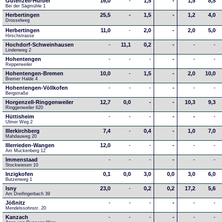
Gutenzell-Hürbel
16,0
-
1,5
-
1,5
8,5
Bei der Sägmühle 1
Herbertingen
25,5
-
1,5
-
1,2
4,0
Drosselweg
Herbertingen
11,0
-
2,0
-
2,0
5,0
Hirschstrasse
Hochdorf-Schweinhausen
-
11,1
0,2
-
-
-
Lindenweg 2
Hohentengen
-
-
-
-
-
-
Repperweiler
Hohentengen-Bremen
10,0
-
1,5
-
2,0
10,0
Bremer Halde 4
Hohentengen-Völlkofen
-
-
-
-
-
-
Bergstraße
Horgenzell-Ringgenweiler
12,7
0,0
-
-
10,3
9,3
Ringgenweiler 620
Hüttisheim
-
-
-
-
-
-
Ulmer Weg 2
Illerkirchberg
7,4
-
0,4
-
1,0
7,0
Mahdauweg 20
Illerrieden-Wangen
12,0
-
-
-
-
-
Am Muckenberg 12
Immenstaad
-
-
-
-
-
-
Stockwiesen 10
Inzigkofen
0,1
0,0
3,0
0,0
3,0
6,0
Butzenweg 1
Isny
23,0
-
0,2
0,2
17,2
5,6
Am Dreifingerbach 39
Jößnitz
-
-
-
-
-
-
Mendelssohnstr. 20
Kanzach
-
-
-
-
-
-