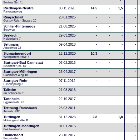
Berliner Str. 41
Riedlingen-Neufra
03.11.2020
14,5
-
1,5
-
Panoramaweg
Ringschnait
28.01.2025
-
-
-
-
Gustav-Reich-Strasse 20
Schlier-Hintermoos
21.08.2025
-
-
-
-
Bergweg
Seekirch
29.03.2025
-
-
-
-
Haldenberg 7
Seltmans
09.04.2013
-
-
-
-
Amselweg 22
Sigmaringendorf
12.12.2020
10,3
-
-
-
Weingartenstraße 7
Stuttgart-Bad Cannstatt
03.02.2013
-
-
-
-
Beuthener Str. 67
Stuttgart-Möhringen
23.04.2017
-
-
-
-
Glashütter Weg 10
Stuttgart-Rohr
07.11.2012
-
-
-
-
Hirschsprung 3
Talheim
21.08.2016
-
-
-
-
Im Schecken 21
Tannheim
22.10.2017
-
-
-
-
Eggmannstr. 42     
Tettnang-Ramsbach
26.03.2011
-
-
-
-
Jahnstr. 24/1
Tuttlingen
31.12.2023
2,8
-
1,8
-
Möhringerstraße 11
Tuttlingen-Möhringen
01.01.2015
-
-
-
-
Belchenstraße
Ummendorf
23.10.2017
-
-
-
-
Bergstraße