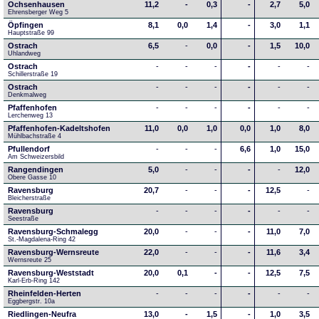
Ochsenhausen
11,2
-
0,3
-
2,7
5,0
Ehrensberger Weg 5
Öpfingen
8,1
0,0
1,4
-
3,0
1,1
Hauptstraße 99
Ostrach
6,5
-
0,0
-
1,5
10,0
Uhlandweg
Ostrach
-
-
-
-
-
-
Schillerstraße 19
Ostrach
-
-
-
-
-
-
Denkmalweg 
Pfaffenhofen
-
-
-
-
-
-
Lerchenweg 13
Pfaffenhofen-Kadeltshofen
11,0
0,0
1,0
0,0
1,0
8,0
Mühlbachstraße 4
Pfullendorf
-
-
-
6,6
1,0
15,0
Am Schweizersbild 
Rangendingen
5,0
-
-
-
-
12,0
Obere Gasse 10
Ravensburg
20,7
-
-
-
12,5
-
Bleicherstraße
Ravensburg
-
-
-
-
-
-
Seestraße 
Ravensburg-Schmalegg
20,0
-
-
-
11,0
7,0
St.-Magdalena-Ring 42
Ravensburg-Wernsreute
22,0
-
-
-
11,6
3,4
Wernsreute 25
Ravensburg-Weststadt
20,0
0,1
-
-
12,5
7,5
Karl-Erb-Ring 142
Rheinfelden-Herten
-
-
-
-
-
-
Eggbergstr. 10a
Riedlingen-Neufra
13,0
-
1,5
-
1,0
3,5