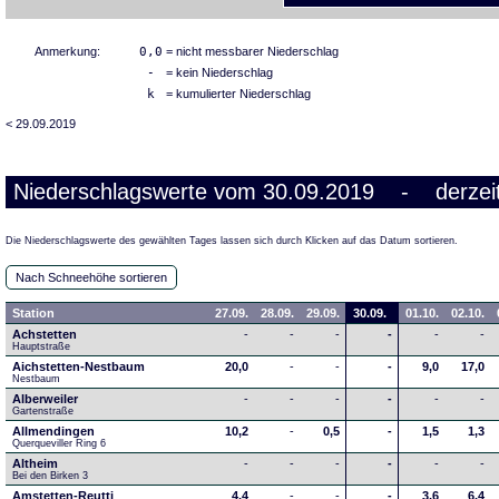
Anmerkung:
0,0
= nicht messbarer Niederschlag
-
= kein Niederschlag
k
= kumulierter Niederschlag
< 29.09.2019
Niederschlagswerte vom 30.09.2019 - derzeit
Die Niederschlagswerte des gewählten Tages lassen sich durch Klicken auf das Datum sortieren.
Nach Schneehöhe sortieren
Station
27.09.
28.09.
29.09.
30.09.
01.10.
02.10.
Achstetten
-
-
-
-
-
-
Hauptstraße
Aichstetten-Nestbaum
20,0
-
-
-
9,0
17,0
Nestbaum
Alberweiler
-
-
-
-
-
-
Gartenstraße
Allmendingen
10,2
-
0,5
-
1,5
1,3
Querqueviller Ring 6
Altheim
-
-
-
-
-
-
Bei den Birken 3
Amstetten-Reutti
4,4
-
-
-
3,6
6,4