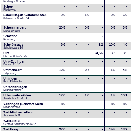
Riedlinger Strasse
Scheer
-
-
-
-
-
-
Fliederweg
Schelklingen-Gundershofen
9,0
-
1,0
-
9,0
6,0
Schwarzer-Straße 14
Schemmerberg
20,5
-
0,5
-
0,5
3,5
Drosselweg 9
Schwendi
-
-
-
-
-
-
Kreuzweg
Schwörstadt
8,6
-
-
2,2
10,0
4,0
Schulstrasse 19
Ulm
-
-
-
24,5
3,3
3,5
k
Eberhardtstraße 75
Ulm-Eggingen
-
-
-
-
-
-
Dorfstraße 36
Ummendorf
12,5
-
0,7
-
1,5
4,8
Tulpenweg
Unlingen
-
-
-
-
-
-
Prof.-Rieber-Str.
Unterlenningen
-
-
-
-
-
-
Kirschlatstraße
Uttenweiler-Ahlen
17,0
-
1,0
-
1,5
10,1
Seekircher Straße 8
Vöhringen (Schwarzwald)
8,0
-
-
-
8,0
8,0
Drosselweg 3
Wald-Hohenzollern
-
-
-
-
-
-
Steckeler Höfe
Waldachtal
-
-
-
-
-
-
Gerhard-Sonnenbergstraße
Waldburg
27,0
-
-
-
15,5
13,2