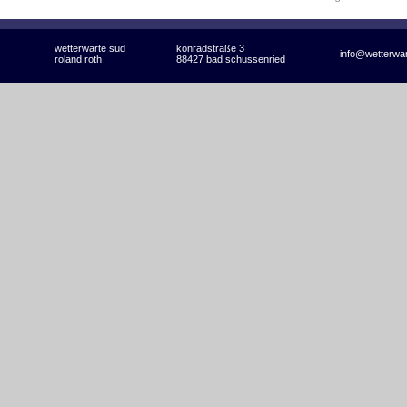
wetterwarte süd
konradstraße 3
info@wetterwa
roland roth
88427 bad schussenried