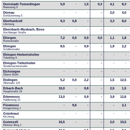
Dornstadt-Tomerdingen
5,9
-
1,5
0,3
4,1
8,3
Maienweg 9
Dürnau
-
-
-
-
2,0
4,0
Dorfäckerweg 5
Eberhardzell
9,3
0,8
-
-
3,3
8,0
Lilienweg
Ebersbach-Musbach, Boos
-
-
-
-
-
-
Hochberger Straße
Ehingen
7,2
0,0
0,9
0,0
1,1
1,8
Rosenstraße
Ehingen
8,5
-
0,9
-
1,9
2,2
Schillerstraße
Ehingen-Herbertshofen
-
-
-
-
-
-
Tobelweg 9
Ehingen-Tiefenhülen
-
-
-
-
-
-
Sondernacherstraße
Eichstegen
-
-
-
-
-
-
Oberer Brühl
Eislingen
5,2
0,0
2,2
-
1,5
12,5
Albstraße 125
Erbach-Bach
10,0
-
0,8
-
2,5
1,5
Hauptstraße 24
Erlenmoos
13,0
-
0,9
-
3,9
12,6
Haldenweg 15
Füramoos
-
9,6
-
-
-
2,1
Hungersberg 1
Grünkraut
-
-
-
-
-
-
Kirchweg
Gutenzell
16,5
-
-
-
2,0
10,5
Kleinser Berg 1