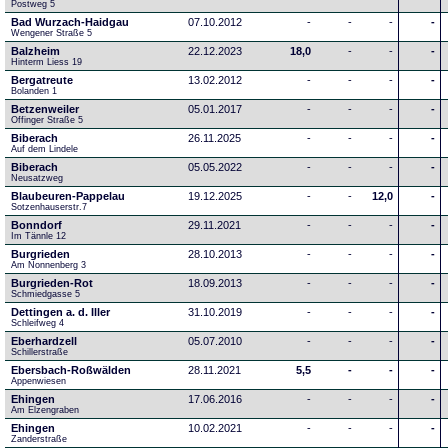
Postweg 5
Bad Wurzach-Haidgau
07.10.2012
-
-
-
-
Wengener Straße 5
Balzheim
22.12.2023
18,0
-
-
-
Hinterm Liess 19
Bergatreute
13.02.2012
-
-
-
-
Bolanden 1
Betzenweiler
05.01.2017
-
-
-
-
Offinger Straße 5
Biberach
26.11.2025
-
-
-
-
Auf dem Lindele
Biberach
05.05.2022
-
-
-
-
Neusatzweg 
Blaubeuren-Pappelau
19.12.2025
-
-
12,0
-
Sotzenhauserstr.7
Bonndorf
29.11.2021
-
-
-
-
Im Tännle 12
Burgrieden
28.10.2013
-
-
-
-
Am Nonnenberg 3
Burgrieden-Rot
18.09.2013
-
-
-
-
Schmiedgasse 5
Dettingen a. d. Iller
31.10.2019
-
-
-
-
Schleifweg 4
Eberhardzell
05.07.2010
-
-
-
-
Schillerstraße
Ebersbach-Roßwälden
28.11.2021
5,5
-
-
-
Appenwiesen
Ehingen
17.06.2016
-
-
-
-
Am Elzengraben
Ehingen
10.02.2021
-
-
-
-
Zanderstraße