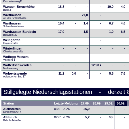
Kastanienweg11
Wangen-Bergerhöhe
18,8
-
-
-
19,0
4,0
Berg 2
Warthausen
-
-
27,0
-
-
-
An der Schloßhalde 
Warthausen
15,4
-
1,4
-
0,7
4,6
Schwabenwiesen 
Warthausen-Barabein
17,0
-
1,5
-
1,0
6,5
Barabein 20
Weingarten
-
-
-
-
-
-
Hoyerstraße
Winterlingen
-
-
-
-
-
-
Charlottenstraße
Wolfegg-Veesers
-
-
-
-
-
-
Veesers 1
Wolfertschwenden
-
-
-
123,0
-
-
k
Molkereiweg
Wolpertswende
11,2
0,0
-
-
5,8
7,6
Aulendorfer Str. 17
Stillgelegte Niederschlagsstationen - derzeit 
Station
Letzte Meldung
27.09.
28.09.
29.09.
30.09.
Aichstetten
03.01.2026
26,0
-
-
-
Ulmenstraße 7
Albbruck
02.01.2026
5,2
-
0,5
-
Bahnhofstraße