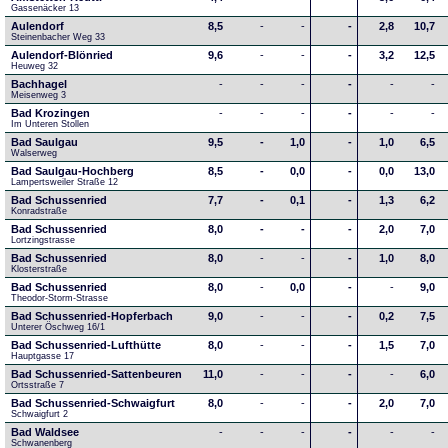
Gassenäcker 13
Aulendorf
8,5
-
-
-
2,8
10,7
Steinenbacher Weg 33
Aulendorf-Blönried
9,6
-
-
-
3,2
12,5
Heuweg 32
Bachhagel
-
-
-
-
-
-
Meisenweg 3
Bad Krozingen
-
-
-
-
-
-
Im Unteren Stollen
Bad Saulgau
9,5
-
1,0
-
1,0
6,5
Walserweg
Bad Saulgau-Hochberg
8,5
-
0,0
-
0,0
13,0
Lampertsweiler Straße 12
Bad Schussenried
7,7
-
0,1
-
1,3
6,2
Konradstraße
Bad Schussenried
8,0
-
-
-
2,0
7,0
Lortzingstrasse
Bad Schussenried
8,0
-
-
-
1,0
8,0
Klosterstraße
Bad Schussenried
8,0
-
0,0
-
-
9,0
Theodor-Storm-Strasse
Bad Schussenried-Hopferbach
9,0
-
-
-
0,2
7,5
Unterer Öschweg 16/1
Bad Schussenried-Lufthütte
8,0
-
-
-
1,5
7,0
Hauptgasse 17
Bad Schussenried-Sattenbeuren
11,0
-
-
-
-
6,0
Ortsstraße 7
Bad Schussenried-Schwaigfurt
8,0
-
-
-
2,0
7,0
Schwaigfurt 2
Bad Waldsee
-
-
-
-
-
-
Schwanenberg