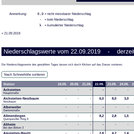
Anmerkung:
0,0
= nicht messbarer Niederschlag
-
= kein Niederschlag
k
= kumulierter Niederschlag
< 21.09.2019
Niederschlagswerte vom 22.09.2019 - derzeit
Die Niederschlagswerte des gewählten Tages lassen sich durch Klicken auf das Datum sortieren.
Nach Schneehöhe sortieren
Station
19.09.
20.09.
21.09.
22.09.
23.09.
24.09.
2
Achstetten
-
-
-
-
-
-
Hauptstraße
Aichstetten-Nestbaum
-
-
-
6,0
8,0
3,0
Nestbaum
Alberweiler
-
-
-
-
-
-
Gartenstraße
Allmendingen
-
-
-
8,2
2,8
1,5
Querqueviller Ring 6
Altheim
-
-
-
-
-
-
Bei den Birken 3
Amstetten-Reutti
-
-
-
2,8
4,2
1,4