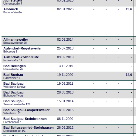
Aichstetten
03.01.2026
-
-
-
-
Ulmenstraße 7
Albbruck
02.01.2026
-
-
-
19,6
Bahnhofstraße
Allmannsweiler
02.09.2014
-
-
-
-
Eggatsweilerstr.28
Aulendorf-Rugetsweiler
25.07.2013
-
-
-
-
Erikaweg 3
Aulendorf-Zollenreute
09.02.2019
-
-
-
-
Imterstraße 12
Bad Bellingen
13.11.2019
-
-
-
-
Rheinstraße 76
Bad Buchau
19.11.2020
-
-
-
14,0
Hanfweiher 1
Bad Saulgau
19.09.2011
-
-
-
-
Willi-Burth-Straße
Bad Saulgau
28.03.2013
-
-
-
-
Eichendorffweg
Bad Saulgau
15.01.2014
-
-
-
-
Seewattenstraße 128
Bad Saulgau-Lampertsweiler
18.02.2015
-
-
-
-
Valentinstr. 26
Bad Saulgau-Steinbronnen
06.11.2020
-
-
-
-
Forchenhain 6
Bad Schussenried-Steinhausen
26.09.2012
-
-
-
-
Drosselgasse 4/1