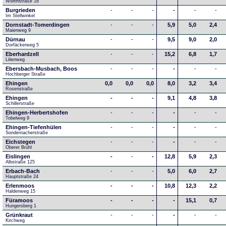
Wolfinstraße 16
Burgrieden
-
-
-
-
-
-
Im Stellwinkel
Dornstadt-Tomerdingen
-
-
-
5,9
5,0
2,4
Maienweg 9
Dürnau
-
-
-
9,5
9,0
2,0
Dorfäckerweg 5
Eberhardzell
-
-
-
15,2
6,8
1,7
Lilienweg
Ebersbach-Musbach, Boos
-
-
-
-
-
-
Hochberger Straße
Ehingen
0,0
0,0
0,0
8,0
3,2
3,4
Rosenstraße
Ehingen
-
-
-
9,1
4,8
3,8
Schillerstraße
Ehingen-Herbertshofen
-
-
-
-
-
-
Tobelweg 9
Ehingen-Tiefenhülen
-
-
-
-
-
-
Sondernacherstraße
Eichstegen
-
-
-
-
-
-
Oberer Brühl
Eislingen
-
-
-
12,8
5,9
2,3
Albstraße 125
Erbach-Bach
-
-
-
5,0
6,0
2,7
Hauptstraße 24
Erlenmoos
-
-
-
10,8
12,3
2,2
Haldenweg 15
Füramoos
-
-
-
-
15,1
0,7
Hungersberg 1
Grünkraut
-
-
-
-
-
-
Kirchweg