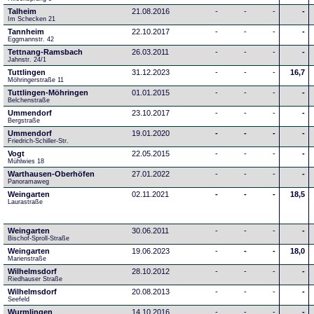
Talheim
21.08.2016
-
-
-
-
Im Schecken 21
Tannheim
22.10.2017
-
-
-
-
Eggmannstr. 42     
Tettnang-Ramsbach
26.03.2011
-
-
-
-
Jahnstr. 24/1
Tuttlingen
31.12.2023
-
-
-
16,7
Möhringerstraße 11
Tuttlingen-Möhringen
01.01.2015
-
-
-
-
Belchenstraße
Ummendorf
23.10.2017
-
-
-
-
Bergstraße
Ummendorf
19.01.2020
-
-
-
-
Friedrich-Schiller-Str.
Vogt
22.05.2015
-
-
-
-
Mühlwies 18
Warthausen-Oberhöfen
27.01.2022
-
-
-
-
Panoramaweg 
Weingarten
02.11.2021
-
-
-
18,5
Laurastraße
Weingarten
30.06.2011
-
-
-
-
Bischof-Sproll-Straße
Weingarten
19.06.2023
-
-
-
18,0
Marienstraße
Wilhelmsdorf
28.10.2012
-
-
-
-
Riedhauser Straße 
Wilhelmsdorf
20.08.2013
-
-
-
-
Seefeld
Wurmlingen
14.10.2016
-
-
-
-