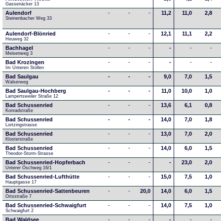
Gassenäcker 13
Aulendorf
-
-
-
11,2
11,0
2,8
Steinenbacher Weg 33
Aulendorf-Blönried
-
-
-
12,1
11,1
2,2
Heuweg 32
Bachhagel
-
-
-
-
-
-
Meisenweg 3
Bad Krozingen
-
-
-
-
-
-
Im Unteren Stollen
Bad Saulgau
-
-
-
9,0
7,0
1,5
Walserweg
Bad Saulgau-Hochberg
-
-
-
11,0
10,0
1,0
Lampertsweiler Straße 12
Bad Schussenried
-
-
-
13,6
6,1
0,8
Konradstraße
Bad Schussenried
-
-
-
14,0
7,0
1,8
Lortzingstrasse
Bad Schussenried
-
-
-
13,0
7,0
2,0
Klosterstraße
Bad Schussenried
-
-
-
14,0
6,0
1,5
Theodor-Storm-Strasse
Bad Schussenried-Hopferbach
-
-
-
-
23,0
2,0
Unterer Öschweg 16/1
Bad Schussenried-Lufthütte
-
-
-
15,0
7,5
1,0
Hauptgasse 17
Bad Schussenried-Sattenbeuren
-
-
20,0
14,0
6,0
1,5
Ortsstraße 7
Bad Schussenried-Schwaigfurt
-
-
-
14,0
7,5
1,0
Schwaigfurt 2
Bad Waldsee
-
-
-
-
-
-