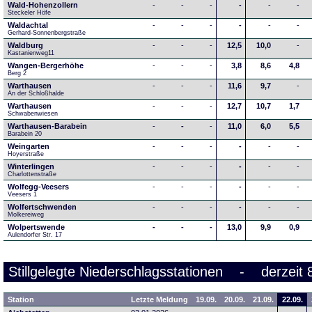
Wald-Hohenzollern
-
-
-
-
-
-
Steckeler Höfe
Waldachtal
-
-
-
-
-
-
Gerhard-Sonnenbergstraße
Waldburg
-
-
-
12,5
10,0
-
Kastanienweg11
Wangen-Bergerhöhe
-
-
-
3,8
8,6
4,8
Berg 2
Warthausen
-
-
-
11,6
9,7
-
An der Schloßhalde 
Warthausen
-
-
-
12,7
10,7
1,7
Schwabenwiesen 
Warthausen-Barabein
-
-
-
11,0
6,0
5,5
Barabein 20
Weingarten
-
-
-
-
-
-
Hoyerstraße
Winterlingen
-
-
-
-
-
-
Charlottenstraße
Wolfegg-Veesers
-
-
-
-
-
-
Veesers 1
Wolfertschwenden
-
-
-
-
-
-
Molkereiweg
Wolpertswende
-
-
-
13,0
9,9
0,9
Aulendorfer Str. 17
Stillgelegte Niederschlagsstationen - derzeit 
Station
Letzte Meldung
19.09.
20.09.
21.09.
22.09.