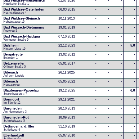
Bad Waldsee-Haisterkirch
02.07.2020
-
-
-
-
Hittelkofer Straße 1
Bad Waldsee-Osterhofen
06.03.2015
-
-
-
-
Hochwaldgasse 4
Bad Waldsee-Steinach
10.11.2013
-
-
-
-
Hofraingasse 15
Bad Wurzach-Dietmanns
19.01.2019
-
-
-
-
Postweg 5
Bad Wurzach-Haidgau
07.10.2012
-
-
-
-
Wengener Straße 5
Balzheim
22.12.2023
-
-
-
5,0
Hinterm Liess 19
Bergatreute
13.02.2012
-
-
-
-
Bolanden 1
Betzenweiler
05.01.2017
-
-
-
-
Offinger Straße 5
Biberach
26.11.2025
-
-
-
-
Auf dem Lindele
Biberach
05.05.2022
-
-
-
-
Neusatzweg 
Blaubeuren-Pappelau
19.12.2025
-
-
-
6,0
Sotzenhauserstr.7
Bonndorf
29.11.2021
-
-
-
-
Im Tännle 12
Burgrieden
28.10.2013
-
-
-
-
Am Nonnenberg 3
Burgrieden-Rot
18.09.2013
-
-
-
-
Schmiedgasse 5
Dettingen a. d. Iller
31.10.2019
-
-
-
-
Schleifweg 4
Eberhardzell
05.07.2010
-
-
-
-
Schillerstraße