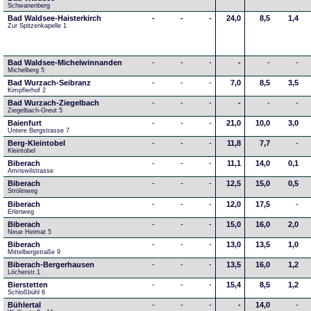
Schwanenberg
Bad Waldsee-Haisterkirch
-
-
-
24,0
8,5
1,4
Zur Spitzenkapelle 1
Bad Waldsee-Michelwinnanden
-
-
-
-
-
-
Michelberg 5
Bad Wurzach-Seibranz
-
-
-
7,0
8,5
3,5
Kimpflerhof 2 
Bad Wurzach-Ziegelbach
-
-
-
-
-
-
Ziegelbach-Greut 5
Baienfurt
-
-
-
21,0
10,0
3,0
Untere Bergstrasse 7
Berg-Kleintobel
-
-
-
11,8
7,7
-
Kleintobel
Biberach
-
-
-
11,1
14,0
0,1
Amriswilstrasse
Biberach
-
-
-
12,5
15,0
0,5
Strölinweg
Biberach
-
-
-
12,0
17,5
-
Erlenweg
Biberach
-
-
-
15,0
16,0
2,0
Neue Heimat 5
Biberach
-
-
-
13,0
13,5
1,0
Mittelbergstraße 9
Biberach-Bergerhausen
-
-
-
13,5
16,0
1,2
Löcherstr.1
Bierstetten
-
-
-
15,4
8,5
1,2
Schloßbühl 6
Bühlertal
-
-
-
-
14,0
-