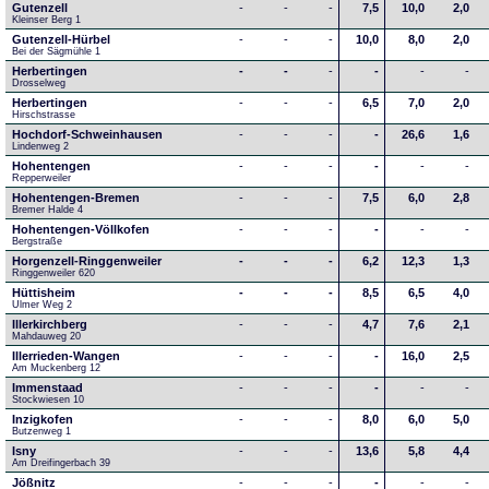
Gutenzell
-
-
-
7,5
10,0
2,0
Kleinser Berg 1
Gutenzell-Hürbel
-
-
-
10,0
8,0
2,0
Bei der Sägmühle 1
Herbertingen
-
-
-
-
-
-
Drosselweg
Herbertingen
-
-
-
6,5
7,0
2,0
Hirschstrasse
Hochdorf-Schweinhausen
-
-
-
-
26,6
1,6
Lindenweg 2
Hohentengen
-
-
-
-
-
-
Repperweiler
Hohentengen-Bremen
-
-
-
7,5
6,0
2,8
Bremer Halde 4
Hohentengen-Völlkofen
-
-
-
-
-
-
Bergstraße
Horgenzell-Ringgenweiler
-
-
-
6,2
12,3
1,3
Ringgenweiler 620
Hüttisheim
-
-
-
8,5
6,5
4,0
Ulmer Weg 2
Illerkirchberg
-
-
-
4,7
7,6
2,1
Mahdauweg 20
Illerrieden-Wangen
-
-
-
-
16,0
2,5
Am Muckenberg 12
Immenstaad
-
-
-
-
-
-
Stockwiesen 10
Inzigkofen
-
-
-
8,0
6,0
5,0
Butzenweg 1
Isny
-
-
-
13,6
5,8
4,4
Am Dreifingerbach 39
Jößnitz
-
-
-
-
-
-