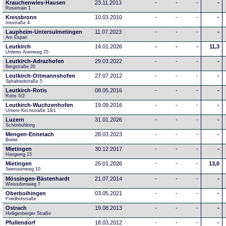
Krauchenwies-Hausen
23.11.2013
-
-
-
-
Rosenrain 1
Kressbronn
10.03.2010
-
-
-
-
Irisstraße 4
Laupheim-Untersulmetingen
11.07.2023
-
-
-
-
Am Espan
Leutkirch
14.01.2026
-
-
-
11,3
Unterer Auenweg 25
Leutkirch-Adrazhofen
29.03.2022
-
-
-
-
Bergstraße 20
Leutkirch-Ottmannshofen
27.07.2012
-
-
-
-
Spitalriedstraße 5
Leutkirch-Rotis
08.05.2016
-
-
-
-
Rotis 5/2
Leutkirch-Wuchzenhofen
19.09.2016
-
-
-
-
Untere Kirchstraße 18/1
Luzern
31.01.2026
-
-
-
-
Schönbühlring
Mengen-Ennetach
28.03.2023
-
-
-
-
Breite 
Mietingen
30.12.2017
-
-
-
-
Hangweg 15
Mietingen
25.01.2026
-
-
-
13,0
Seerosenweg 10
Mössingen-Bästenhardt
21.07.2014
-
-
-
-
Weissdornweg 7
Oberboihingen
03.05.2021
-
-
-
-
Friedhofstraße
Ostrach
19.08.2013
-
-
-
-
Heiligenberger Straße
Pfullendorf
18.03.2012
-
-
-
-