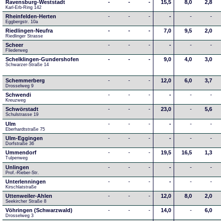
Ravensburg-Weststadt
-
-
-
15,5
8,0
2,8
Karl-Erb-Ring 142
Rheinfelden-Herten
-
-
-
-
-
-
Eggbergstr. 10a
Riedlingen-Neufra
-
-
-
7,0
9,5
2,0
Riedlinger Strasse
Scheer
-
-
-
-
-
-
Fliederweg
Schelklingen-Gundershofen
-
-
-
9,0
4,0
3,0
Schwarzer-Straße 14
Schemmerberg
-
-
-
12,0
6,0
3,7
Drosselweg 9
Schwendi
-
-
-
-
-
-
Kreuzweg
Schwörstadt
-
-
-
23,0
-
5,6
Schulstrasse 19
Ulm
-
-
-
-
-
-
Eberhardtstraße 75
Ulm-Eggingen
-
-
-
-
-
-
Dorfstraße 36
Ummendorf
-
-
-
19,5
16,5
1,3
Tulpenweg
Unlingen
-
-
-
-
-
-
Prof.-Rieber-Str.
Unterlenningen
-
-
-
-
-
-
Kirschlatstraße
Uttenweiler-Ahlen
-
-
-
12,0
8,0
2,0
Seekircher Straße 8
Vöhringen (Schwarzwald)
-
-
-
14,0
-
6,0
Drosselweg 3