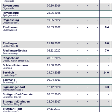
Ringstraße 
Ravensburg
30.10.2016
-
-
-
-
Olgastraße
Ravensburg
25.06.2025
-
-
-
-
Springerstraße
Regensburg
19.05.2022
-
-
-
-
Orleansstraße 3
Riedhausen
05.03.2022
-
-
-
8,4
Blütenweg 13
Riedlingen
21.10.2022
-
-
-
6,0
Berliner Str. 41
Riedlingen-Neufra
03.11.2020
-
-
-
7,0
Panoramaweg
Ringschnait
28.01.2025
-
-
-
-
Gustav-Reich-Strasse 20
Schlier-Hintermoos
21.08.2025
-
-
-
-
Bergweg
Seekirch
29.03.2025
-
-
-
14,0
Haldenberg 7
Seltmans
09.04.2013
-
-
-
-
Amselweg 22
Sigmaringendorf
12.12.2020
-
-
-
3,3
Weingartenstraße 7
Stuttgart-Bad Cannstatt
03.02.2013
-
-
-
-
Beuthener Str. 67
Stuttgart-Möhringen
23.04.2017
-
-
-
-
Glashütter Weg 10
Stuttgart-Rohr
07.11.2012
-
-
-
-
Hirschsprung 3