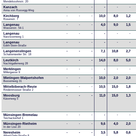
Mendelssohnstr. 20
Kanzach
-
-
-
-
-
-
Anna von Russegg-Weg
Kirchberg
-
-
-
10,0
8,0
1,2
Rosenstr. 7
Langenau
-
-
-
4,0
9,0
1,5
Wasserstr. 54-1
Langenau
-
-
-
-
-
-
Narzissenweg 1
Langenau
-
-
-
-
-
-
Edith-Stein-Straße
Langenenslingen
-
-
-
7,1
10,8
2,7
Schattenweiler Str. 18
Leutkirch
-
-
-
14,0
8,0
5,0
Nachtigallenweg 28
Merklingen
-
-
-
-
-
-
Millergasse 9
Mietingen-Walpertshofen
-
-
-
10,0
2,0
2,0
Bussenweg 31
Mittelbiberach-Reute
-
-
-
10,5
15,0
1,8
Rindenmooser Straße 2
Moosburg
-
-
-
11,0
15,0
1,3
Käserweg 5
Münsingen-Bremelau
-
-
-
-
-
-
Teichackerhof 1
Münsingen-Rietheim
-
-
-
9,6
4,0
2,0
In der Lise 20
Neresheim
-
-
-
3,5
5,8
0,6
Alfred-Delp-Straße 8