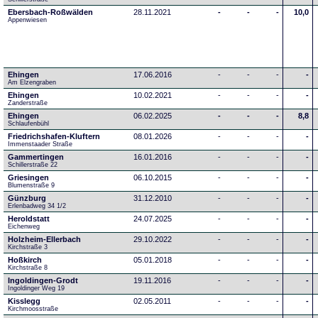
Ebersbach-Roßwälden
28.11.2021
-
-
-
10,0
Appenwiesen
Ehingen
17.06.2016
-
-
-
-
Am Elzengraben
Ehingen
10.02.2021
-
-
-
-
Zanderstraße
Ehingen
06.02.2025
-
-
-
8,8
Schlaufenbühl
Friedrichshafen-Kluftern
08.01.2026
-
-
-
-
Immenstaader Straße
Gammertingen
16.01.2016
-
-
-
-
Schillerstraße 22
Griesingen
06.10.2015
-
-
-
-
Blumenstraße 9
Günzburg
31.12.2010
-
-
-
-
Erlenbadweg 34 1/2
Heroldstatt
24.07.2025
-
-
-
-
Eichenweg 
Holzheim-Ellerbach
29.10.2022
-
-
-
-
Kirchstraße 3
Hoßkirch
05.01.2018
-
-
-
-
Kirchstraße 8
Ingoldingen-Grodt
19.11.2016
-
-
-
-
Ingoldinger Weg 19
Kisslegg
02.05.2011
-
-
-
-
Kirchmoosstraße