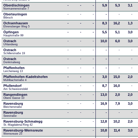
Oberdischingen
-
-
-
5,9
5,3
3,1
Normannenstraße 7
Oberteuringen
-
-
-
-
-
-
Bibruck
Ochsenhausen
-
-
-
8,3
16,2
1,3
Ehrensberger Weg 5
Öpfingen
-
-
-
5,5
5,1
3,0
Hauptstraße 99
Ostrach
-
-
-
10,0
6,0
3,0
Uhlandweg
Ostrach
-
-
-
-
-
-
Schillerstraße 19
Ostrach
-
-
-
-
-
-
Denkmalweg 
Pfaffenhofen
-
-
-
-
-
-
Lerchenweg 13
Pfaffenhofen-Kadeltshofen
-
-
-
3,0
15,0
2,0
Mühlbachstraße 4
Pfullendorf
-
-
-
8,7
16,0
-
Am Schweizersbild 
Rangendingen
-
-
-
13,0
2,0
2,0
Obere Gasse 10
Ravensburg
-
-
-
16,9
7,9
3,0
Bleicherstraße
Ravensburg
-
-
-
-
-
-
Seestraße 
Ravensburg-Schmalegg
-
-
-
12,8
10,2
2,0
St.-Magdalena-Ring 42
Ravensburg-Wernsreute
-
-
-
10,8
11,4
3,0
Wernsreute 25