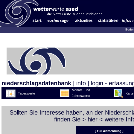
Boden
niederschlagsdatenbank
|
info
|
login - erfassun
Monats- und
Tageswerte
Karte
Jahreswerte
Sollten Sie Interesse haben, an der Niedersc
finden Sie >
hier
< weitere Inf
[ zur Anmeldung ]