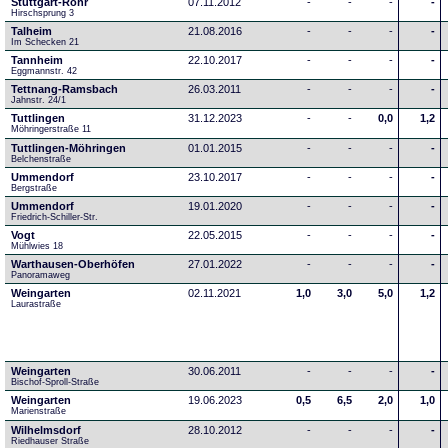
Stuttgart-Rohr
07.11.2012
-
-
-
-
Hirschsprung 3
Talheim
21.08.2016
-
-
-
-
Im Schecken 21
Tannheim
22.10.2017
-
-
-
-
Eggmannstr. 42     
Tettnang-Ramsbach
26.03.2011
-
-
-
-
Jahnstr. 24/1
Tuttlingen
31.12.2023
-
-
0,0
1,2
Möhringerstraße 11
Tuttlingen-Möhringen
01.01.2015
-
-
-
-
Belchenstraße
Ummendorf
23.10.2017
-
-
-
-
Bergstraße
Ummendorf
19.01.2020
-
-
-
-
Friedrich-Schiller-Str.
Vogt
22.05.2015
-
-
-
-
Mühlwies 18
Warthausen-Oberhöfen
27.01.2022
-
-
-
-
Panoramaweg 
Weingarten
02.11.2021
1,0
3,0
5,0
1,2
Laurastraße
Weingarten
30.06.2011
-
-
-
-
Bischof-Sproll-Straße
Weingarten
19.06.2023
0,5
6,5
2,0
1,0
Marienstraße
Wilhelmsdorf
28.10.2012
-
-
-
-
Riedhauser Straße 