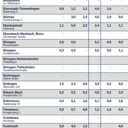
Burgrieden
-
-
-
-
-
-
Im Stellwinkel
Dornstadt-Tomerdingen
0,9
1,2
1,2
4,4
1,6
-
Maienweg 9
Dürnau
-
3,0
1,0
4,5
1,0
0,5
Dorfäckerweg 5
Eberhardzell
1,1
5,0
2,0
2,4
1,1
1,1
Lilienweg
Ebersbach-Musbach, Boos
-
-
-
-
-
-
Hochberger Straße
Ehingen
0,5
0,0
-
5,2
0,9
0,9
Rosenstraße
Ehingen
0,3
0,0
-
5,5
0,0
1,1
Schillerstraße
Ehingen-Herbertshofen
-
-
-
-
-
-
Tobelweg 9
Ehingen-Tiefenhülen
-
-
-
-
-
-
Sondernacherstraße
Eichstegen
-
-
-
-
-
-
Oberer Brühl
Eislingen
1,5
2,3
0,8
4,9
0,2
0,6
Albstraße 125
Erbach-Bach
0,2
0,5
0,2
4,5
0,2
1,0
Hauptstraße 24
Erlenmoos
0,4
5,1
1,6
5,1
0,8
1,6
Haldenweg 15
Füramoos
0,0
0,7
4,8
1,1
1,4
0,0
Hungersberg 1
Grünkraut
-
-
-
-
-
-
Kirchweg
Gutenzell
0,0
4,5
1,5
-
-
4,0