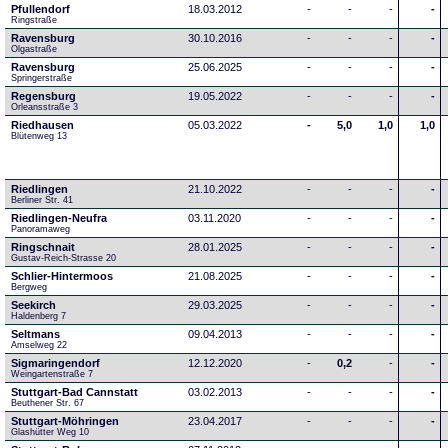
Pfullendorf
18.03.2012
-
-
-
-
Ringstraße 
Ravensburg
30.10.2016
-
-
-
-
Olgastraße
Ravensburg
25.06.2025
-
-
-
-
Springerstraße
Regensburg
19.05.2022
-
-
-
-
Orleansstraße 3
Riedhausen
05.03.2022
-
5,0
1,0
1,0
Blütenweg 13
Riedlingen
21.10.2022
-
-
-
-
Berliner Str. 41
Riedlingen-Neufra
03.11.2020
-
-
-
-
Panoramaweg
Ringschnait
28.01.2025
-
-
-
-
Gustav-Reich-Strasse 20
Schlier-Hintermoos
21.08.2025
-
-
-
-
Bergweg
Seekirch
29.03.2025
-
-
-
-
Haldenberg 7
Seltmans
09.04.2013
-
-
-
-
Amselweg 22
Sigmaringendorf
12.12.2020
-
0,2
-
-
Weingartenstraße 7
Stuttgart-Bad Cannstatt
03.02.2013
-
-
-
-
Beuthener Str. 67
Stuttgart-Möhringen
23.04.2017
-
-
-
-
Glashütter Weg 10