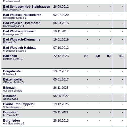
Forchenhain 6
Bad Schussenried-Steinhausen
26.09.2012
-
-
-
-
Drosselgasse 4/1
Bad Waldsee-Haisterkirch
02.07.2020
-
-
-
-
Hittelkofer Straße 1
Bad Waldsee-Osterhofen
06.03.2015
-
-
-
-
Hochwaldgasse 4
Bad Waldsee-Steinach
10.11.2013
-
-
-
-
Hofraingasse 15
Bad Wurzach-Dietmanns
19.01.2019
-
-
-
-
Postweg 5
Bad Wurzach-Haidgau
07.10.2012
-
-
-
-
Wengener Straße 5
Balzheim
22.12.2023
0,2
4,0
0,3
4,0
Hinterm Liess 19
Bergatreute
13.02.2012
-
-
-
-
Bolanden 1
Betzenweiler
05.01.2017
-
-
-
-
Offinger Straße 5
Biberach
26.11.2025
-
-
-
-
Auf dem Lindele
Biberach
05.05.2022
-
-
-
-
Neusatzweg 
Blaubeuren-Pappelau
19.12.2025
-
-
-
-
Sotzenhauserstr.7
Bonndorf
29.11.2021
-
-
-
-
Im Tännle 12
Burgrieden
28.10.2013
-
-
-
-
Am Nonnenberg 3