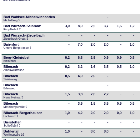
Bad Waldsee-Michelwinnanden
-
-
-
-
-
-
Michelberg 5
Bad Wurzach-Seibranz
3,0
8,0
2,5
3,7
1,5
1,2
Kimpflerhof 2 
Bad Wurzach-Ziegelbach
-
-
-
-
-
-
Ziegelbach-Greut 5
Baienfurt
-
7,0
2,0
2,0
-
1,0
Untere Bergstrasse 7
Berg-Kleintobel
0,2
6,8
2,5
0,9
0,9
0,8
Kleintobel
Biberach
0,2
3,2
1,6
3,5
0,5
1,0
Amriswilstrasse
Biberach
0,5
4,0
2,0
-
-
-
Strölinweg
Biberach
-
-
-
-
-
-
Erlenweg
Biberach
1,5
3,8
2,0
2,2
-
-
Neue Heimat 5
Biberach
-
3,5
1,5
3,5
0,5
0,8
Mittelbergstraße 9
Biberach-Bergerhausen
1,0
4,2
2,0
2,0
0,0
1,0
Löcherstr.1
Bierstetten
-
-
-
-
-
-
Schloßbühl 6
Bühlertal
1,0
-
8,0
8,0
-
-
Wolfinstraße 16