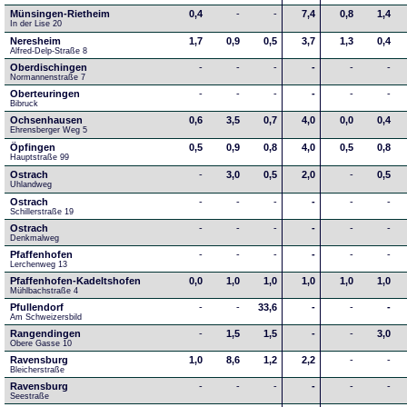
Münsingen-Rietheim
0,4
-
-
7,4
0,8
1,4
In der Lise 20
Neresheim
1,7
0,9
0,5
3,7
1,3
0,4
Alfred-Delp-Straße 8
Oberdischingen
-
-
-
-
-
-
Normannenstraße 7
Oberteuringen
-
-
-
-
-
-
Bibruck
Ochsenhausen
0,6
3,5
0,7
4,0
0,0
0,4
Ehrensberger Weg 5
Öpfingen
0,5
0,9
0,8
4,0
0,5
0,8
Hauptstraße 99
Ostrach
-
3,0
0,5
2,0
-
0,5
Uhlandweg
Ostrach
-
-
-
-
-
-
Schillerstraße 19
Ostrach
-
-
-
-
-
-
Denkmalweg 
Pfaffenhofen
-
-
-
-
-
-
Lerchenweg 13
Pfaffenhofen-Kadeltshofen
0,0
1,0
1,0
1,0
1,0
1,0
Mühlbachstraße 4
Pfullendorf
-
-
33,6
-
-
-
Am Schweizersbild 
Rangendingen
-
1,5
1,5
-
-
3,0
Obere Gasse 10
Ravensburg
1,0
8,6
1,2
2,2
-
-
Bleicherstraße
Ravensburg
-
-
-
-
-
-
Seestraße 