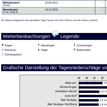
Wilhelmsdorf
20.08.2013
-
-
-
-
Seefeld
Wurmlingen
14.10.2016
-
-
-
-
An der Steig 30
Die Niederschlagswerte des gewählten Tages lassen sich durch Klicken auf das Datum sortieren.
Wetterbeobachtungen
Legende:
Regen
Nieselregen
Schneeregen
Eiskörner
Hagel
Bodennebel
Schneegriesel
Grafische Darstellung der Tagesniederschläge v