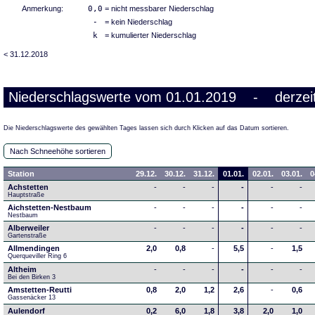
Anmerkung:
0,0
= nicht messbarer Niederschlag
-
= kein Niederschlag
k
= kumulierter Niederschlag
< 31.12.2018
Niederschlagswerte vom 01.01.2019 - derzeit
Die Niederschlagswerte des gewählten Tages lassen sich durch Klicken auf das Datum sortieren.
Nach Schneehöhe sortieren
Station
29.12.
30.12.
31.12.
01.01.
02.01.
03.01.
0
Achstetten
-
-
-
-
-
-
Hauptstraße
Aichstetten-Nestbaum
-
-
-
-
-
-
Nestbaum
Alberweiler
-
-
-
-
-
-
Gartenstraße
Allmendingen
2,0
0,8
-
5,5
-
1,5
Querqueviller Ring 6
Altheim
-
-
-
-
-
-
Bei den Birken 3
Amstetten-Reutti
0,8
2,0
1,2
2,6
-
0,6
Gassenäcker 13
Aulendorf
0,2
6,0
1,8
3,8
2,0
1,0