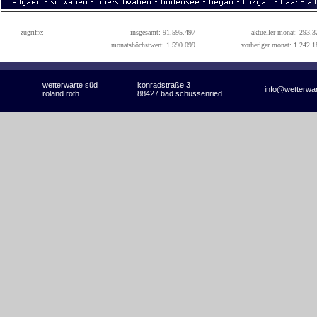
zugriffe:
insgesamt: 91.595.497
aktueller monat: 293.3
monatshöchstwert: 1.590.099
vorheriger monat: 1.242.1
wetterwarte süd
konradstraße 3
info@wetterwa
roland roth
88427 bad schussenried