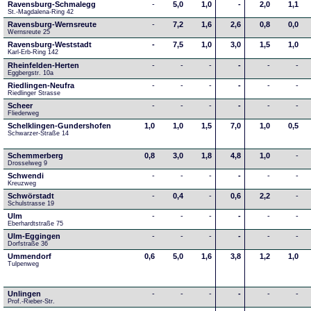
Ravensburg-Schmalegg
-
5,0
1,0
-
2,0
1,1
St.-Magdalena-Ring 42
Ravensburg-Wernsreute
-
7,2
1,6
2,6
0,8
0,0
Wernsreute 25
Ravensburg-Weststadt
-
7,5
1,0
3,0
1,5
1,0
Karl-Erb-Ring 142
Rheinfelden-Herten
-
-
-
-
-
-
Eggbergstr. 10a
Riedlingen-Neufra
-
-
-
-
-
-
Riedlinger Strasse
Scheer
-
-
-
-
-
-
Fliederweg
Schelklingen-Gundershofen
1,0
1,0
1,5
7,0
1,0
0,5
Schwarzer-Straße 14
Schemmerberg
0,8
3,0
1,8
4,8
1,0
-
Drosselweg 9
Schwendi
-
-
-
-
-
-
Kreuzweg
Schwörstadt
-
0,4
-
0,6
2,2
-
Schulstrasse 19
Ulm
-
-
-
-
-
-
Eberhardtstraße 75
Ulm-Eggingen
-
-
-
-
-
-
Dorfstraße 36
Ummendorf
0,6
5,0
1,6
3,8
1,2
1,0
Tulpenweg
Unlingen
-
-
-
-
-
-
Prof.-Rieber-Str.