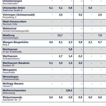
Unterlenningen
-
-
-
-
-
-
Kirschlatstraße
Uttenweiler-Ahlen
0,1
4,1
0,8
-
0,6
-
Seekircher Straße 8
Vöhringen (Schwarzwald)
-
3,0
-
3,0
-
2,0
Drosselweg 3
Wald-Hohenzollern
-
-
-
-
-
-
Steckeler Höfe
Waldachtal
-
-
-
-
-
-
Gerhard-Sonnenbergstraße
Waldburg
-
13,7
-
-
-
7,0
Kastanienweg11
Wangen-Bergerhöhe
4,0
6,1
2,3
3,8
2,1
0,7
Berg 2
Warthausen
-
-
3,8
-
-
-
An der Schloßhalde 
Warthausen
-
2,7
1,4
2,2
-
-
Schwabenwiesen 
Warthausen-Barabein
0,1
3,0
1,5
3,0
-
-
Barabein 20
Weingarten
-
-
-
-
-
-
Hoyerstraße
Winterlingen
-
-
-
-
-
-
Charlottenstraße
Wolfegg-Veesers
-
-
-
-
-
-
Veesers 1
Wolfertschwenden
-
-
126,0
-
-
-
Molkereiweg
Wolpertswende
0,0
5,8
0,9
0,9
0,0
0,0
Aulendorfer Str. 17