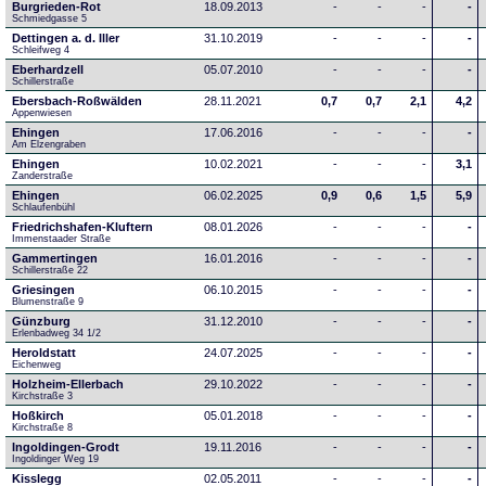
Burgrieden-Rot
18.09.2013
-
-
-
-
Schmiedgasse 5
Dettingen a. d. Iller
31.10.2019
-
-
-
-
Schleifweg 4
Eberhardzell
05.07.2010
-
-
-
-
Schillerstraße
Ebersbach-Roßwälden
28.11.2021
0,7
0,7
2,1
4,2
Appenwiesen
Ehingen
17.06.2016
-
-
-
-
Am Elzengraben
Ehingen
10.02.2021
-
-
-
3,1
Zanderstraße
Ehingen
06.02.2025
0,9
0,6
1,5
5,9
Schlaufenbühl
Friedrichshafen-Kluftern
08.01.2026
-
-
-
-
Immenstaader Straße
Gammertingen
16.01.2016
-
-
-
-
Schillerstraße 22
Griesingen
06.10.2015
-
-
-
-
Blumenstraße 9
Günzburg
31.12.2010
-
-
-
-
Erlenbadweg 34 1/2
Heroldstatt
24.07.2025
-
-
-
-
Eichenweg 
Holzheim-Ellerbach
29.10.2022
-
-
-
-
Kirchstraße 3
Hoßkirch
05.01.2018
-
-
-
-
Kirchstraße 8
Ingoldingen-Grodt
19.11.2016
-
-
-
-
Ingoldinger Weg 19
Kisslegg
02.05.2011
-
-
-
-