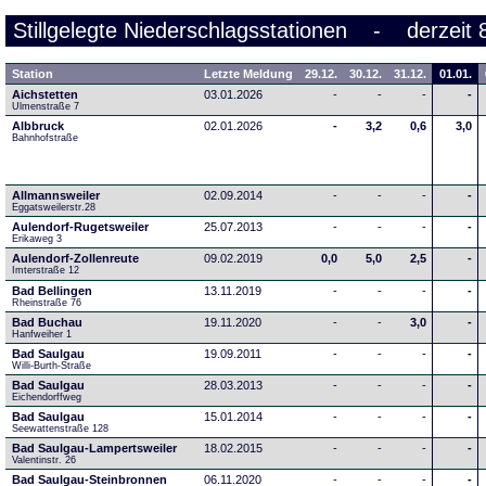
Stillgelegte Niederschlagsstationen - derzeit 
Station
Letzte Meldung
29.12.
30.12.
31.12.
01.01.
Aichstetten
03.01.2026
-
-
-
-
Ulmenstraße 7
Albbruck
02.01.2026
-
3,2
0,6
3,0
Bahnhofstraße
Allmannsweiler
02.09.2014
-
-
-
-
Eggatsweilerstr.28
Aulendorf-Rugetsweiler
25.07.2013
-
-
-
-
Erikaweg 3
Aulendorf-Zollenreute
09.02.2019
0,0
5,0
2,5
-
Imterstraße 12
Bad Bellingen
13.11.2019
-
-
-
-
Rheinstraße 76
Bad Buchau
19.11.2020
-
-
3,0
-
Hanfweiher 1
Bad Saulgau
19.09.2011
-
-
-
-
Willi-Burth-Straße
Bad Saulgau
28.03.2013
-
-
-
-
Eichendorffweg
Bad Saulgau
15.01.2014
-
-
-
-
Seewattenstraße 128
Bad Saulgau-Lampertsweiler
18.02.2015
-
-
-
-
Valentinstr. 26
Bad Saulgau-Steinbronnen
06.11.2020
-
-
-
-