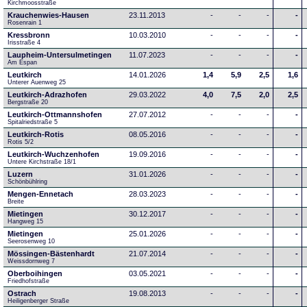
Kirchmoosstraße
Krauchenwies-Hausen
23.11.2013
-
-
-
-
Rosenrain 1
Kressbronn
10.03.2010
-
-
-
-
Irisstraße 4
Laupheim-Untersulmetingen
11.07.2023
-
-
-
-
Am Espan
Leutkirch
14.01.2026
1,4
5,9
2,5
1,6
Unterer Auenweg 25
Leutkirch-Adrazhofen
29.03.2022
4,0
7,5
2,0
2,5
Bergstraße 20
Leutkirch-Ottmannshofen
27.07.2012
-
-
-
-
Spitalriedstraße 5
Leutkirch-Rotis
08.05.2016
-
-
-
-
Rotis 5/2
Leutkirch-Wuchzenhofen
19.09.2016
-
-
-
-
Untere Kirchstraße 18/1
Luzern
31.01.2026
-
-
-
-
Schönbühlring
Mengen-Ennetach
28.03.2023
-
-
-
-
Breite 
Mietingen
30.12.2017
-
-
-
-
Hangweg 15
Mietingen
25.01.2026
-
-
-
-
Seerosenweg 10
Mössingen-Bästenhardt
21.07.2014
-
-
-
-
Weissdornweg 7
Oberboihingen
03.05.2021
-
-
-
-
Friedhofstraße
Ostrach
19.08.2013
-
-
-
-
Heiligenberger Straße