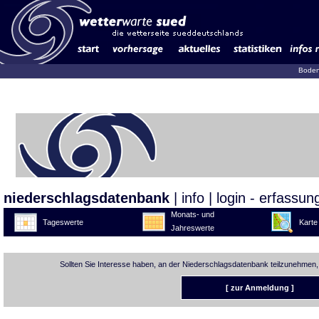
Boden
niederschlagsdatenbank
|
info
|
login - erfassun
Monats- und
Tageswerte
Karte
Jahreswerte
Sollten Sie Interesse haben, an der Niederschlagsdatenbank teilzunehmen,
[ zur Anmeldung ]