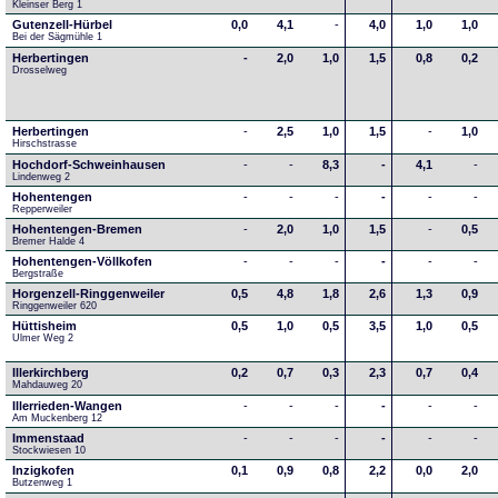
Kleinser Berg 1
Gutenzell-Hürbel
0,0
4,1
-
4,0
1,0
1,0
Bei der Sägmühle 1
Herbertingen
-
2,0
1,0
1,5
0,8
0,2
Drosselweg
Herbertingen
-
2,5
1,0
1,5
-
1,0
Hirschstrasse
Hochdorf-Schweinhausen
-
-
8,3
-
4,1
-
Lindenweg 2
Hohentengen
-
-
-
-
-
-
Repperweiler
Hohentengen-Bremen
-
2,0
1,0
1,5
-
0,5
Bremer Halde 4
Hohentengen-Völlkofen
-
-
-
-
-
-
Bergstraße
Horgenzell-Ringgenweiler
0,5
4,8
1,8
2,6
1,3
0,9
Ringgenweiler 620
Hüttisheim
0,5
1,0
0,5
3,5
1,0
0,5
Ulmer Weg 2
Illerkirchberg
0,2
0,7
0,3
2,3
0,7
0,4
Mahdauweg 20
Illerrieden-Wangen
-
-
-
-
-
-
Am Muckenberg 12
Immenstaad
-
-
-
-
-
-
Stockwiesen 10
Inzigkofen
0,1
0,9
0,8
2,2
0,0
2,0
Butzenweg 1