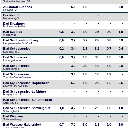
Steinenbacher Weg 33
Aulendorf-Blönried
-
5,8
1,6
-
-
3,0
Heuweg 32
Bachhagel
-
-
-
-
-
-
Meisenweg 3
Bad Krozingen
-
-
-
-
-
-
Im Unteren Stollen
Bad Saulgau
0,5
3,0
1,0
2,5
0,0
1,0
Walserweg
Bad Saulgau-Hochberg
0,0
2,9
0,7
2,5
0,8
0,9
Lampertsweiler Straße 12
Bad Schussenried
0,2
3,4
1,3
3,2
0,7
0,4
Konradstraße
Bad Schussenried
0,0
3,2
1,0
3,5
1,0
0,0
Lortzingstrasse
Bad Schussenried
-
3,0
2,0
4,0
1,0
0,8
Klosterstraße
Bad Schussenried
-
3,6
1,5
4,0
1,9
-
Theodor-Storm-Strasse
Bad Schussenried-Hopferbach
-
5,2
1,0
2,0
1,2
0,5
Unterer Öschweg 16/1
Bad Schussenried-Lufthütte
-
-
-
-
-
-
Hauptgasse 17
Bad Schussenried-Sattenbeuren
-
-
-
-
-
-
Ortsstraße 7
Bad Schussenried-Schwaigfurt
1,0
4,2
1,5
2,5
1,0
1,0
Schwaigfurt 2
Bad Waldsee
-
-
-
-
-
-
Schwanenberg
Bad Waldsee-Haisterkirch
0,7
7,0
3,0
1,8
1,0
1,0
Zur Spitzenkapelle 1