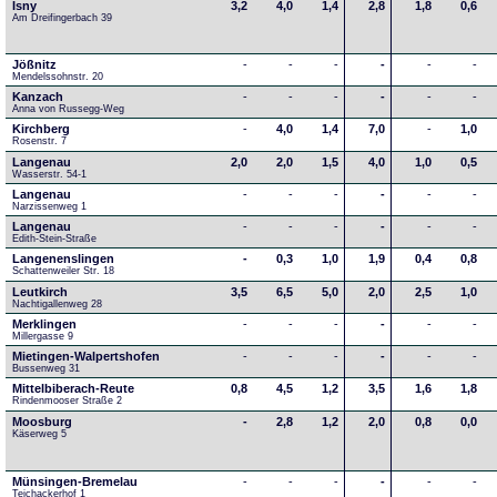
Isny
3,2
4,0
1,4
2,8
1,8
0,6
Am Dreifingerbach 39
Jößnitz
-
-
-
-
-
-
Mendelssohnstr. 20
Kanzach
-
-
-
-
-
-
Anna von Russegg-Weg
Kirchberg
-
4,0
1,4
7,0
-
1,0
Rosenstr. 7
Langenau
2,0
2,0
1,5
4,0
1,0
0,5
Wasserstr. 54-1
Langenau
-
-
-
-
-
-
Narzissenweg 1
Langenau
-
-
-
-
-
-
Edith-Stein-Straße
Langenenslingen
-
0,3
1,0
1,9
0,4
0,8
Schattenweiler Str. 18
Leutkirch
3,5
6,5
5,0
2,0
2,5
1,0
Nachtigallenweg 28
Merklingen
-
-
-
-
-
-
Millergasse 9
Mietingen-Walpertshofen
-
-
-
-
-
-
Bussenweg 31
Mittelbiberach-Reute
0,8
4,5
1,2
3,5
1,6
1,8
Rindenmooser Straße 2
Moosburg
-
2,8
1,2
2,0
0,8
0,0
Käserweg 5
Münsingen-Bremelau
-
-
-
-
-
-
Teichackerhof 1