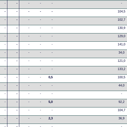
-
-
-
-
-
-
-
-
-
-
-
104,5
-
-
-
-
-
102,7
-
-
-
-
-
130,9
-
-
-
-
-
129,0
-
-
-
-
-
141,0
-
-
-
-
-
34,0
-
-
-
-
-
121,0
-
-
-
-
-
133,2
-
-
-
-
0,5
100,5
-
-
-
-
-
44,0
-
-
-
-
-
-
-
-
-
-
5,0
92,2
-
-
-
-
-
104,7
-
-
-
-
2,3
36,9
-
-
-
-
-
-