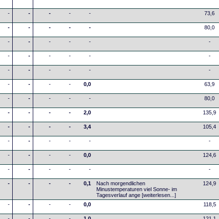
-
-
-
-
-
73,6
-
-
-
-
-
80,0
-
-
-
-
-
-
-
-
-
-
-
-
-
-
-
-
-
-
-
-
-
-
0,0
63,9
-
-
-
-
-
80,0
-
-
-
-
2,0
135,9
-
-
-
-
3,4
105,4
-
-
-
-
-
-
-
-
-
-
0,0
124,6
-
-
-
-
-
-
-
-
-
-
0,1
Nach morgendlichen
124,9
Minustemperaturen viel Sonne- im
Tagesverlauf ange
[weiterlesen...]
-
-
-
-
0,0
118,5
-
-
-
-
1,0
121,1