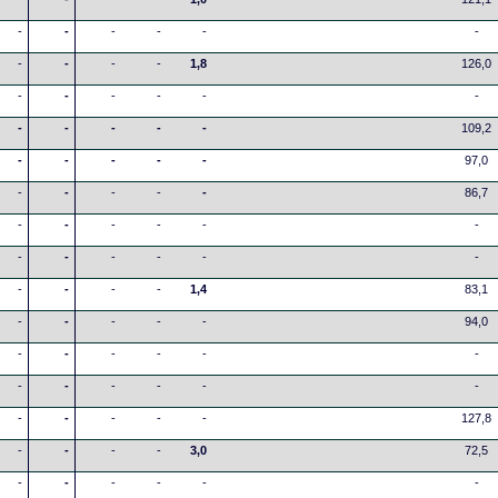
-
-
-
-
-
-
-
-
-
-
1,8
126,0
-
-
-
-
-
-
-
-
-
-
-
109,2
-
-
-
-
-
97,0
-
-
-
-
-
86,7
-
-
-
-
-
-
-
-
-
-
-
-
-
-
-
-
1,4
83,1
-
-
-
-
-
94,0
-
-
-
-
-
-
-
-
-
-
-
-
-
-
-
-
-
127,8
-
-
-
-
3,0
72,5
-
-
-
-
-
-