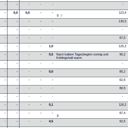
-
-
-
-
-
-
-
0,0
0,0
-
-
113,4
-
-
-
-
-
130,5
-
-
-
-
-
-
-
-
-
-
-
87,0
-
-
-
-
1,0
125,2
-
-
-
-
0,5
Nach kaltem Tagesbeginn sonnig und
90,2
frühlingshaft warm.
-
-
-
-
-
-
-
-
-
-
0,0
85,2
-
-
-
-
-
62,6
-
-
-
-
-
80,5
-
-
-
-
-
-
-
-
-
-
0,1
118,2
-
-
-
-
-
87,4
-
-
-
-
4,5
92,5