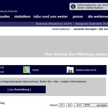
Bodensee (Kressbronn): 24,4°C
- Steegersee (Aulendorf): 25,
wetterstationen -
auswahl anzeigen
|
alle an
und
Karte
Stationsübersicht
rte
erschlagsdatenbank teilzunehmen, finden Sie >
hier
< weitere Informationen.
[ zur Anmeldung ]
hlag
Datum:
.
.