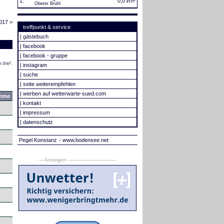
1.
0,0 l/m²
Oberer Brühl
017 >
treffpunkt & service
|
gästebuch
|
facebook
|
facebook - gruppe
 l/m².
|
instagram
|
suche
|
seite weiterempfehlen
|
werben auf wetterwarte-sued.com
mme
|
kontakt
|
impressum
|
datenschutz
Pegel Konstanz
- www.bodensee.net
--- Anzeigen --------------------------------