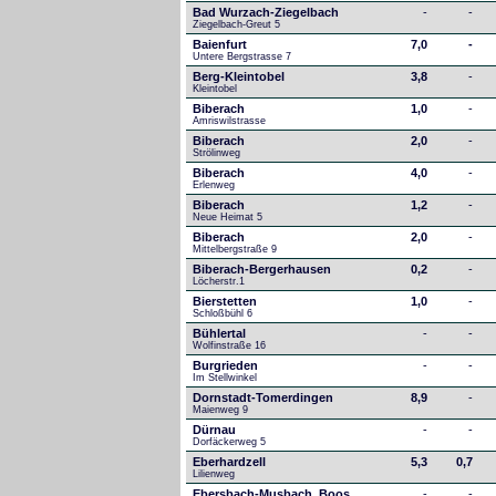
Bad Wurzach-Ziegelbach
-
-
Ziegelbach-Greut 5
Baienfurt
7,0
-
Untere Bergstrasse 7
Berg-Kleintobel
3,8
-
Kleintobel
Biberach
1,0
-
Amriswilstrasse
Biberach
2,0
-
Strölinweg
Biberach
4,0
-
Erlenweg
Biberach
1,2
-
Neue Heimat 5
Biberach
2,0
-
Mittelbergstraße 9
Biberach-Bergerhausen
0,2
-
Löcherstr.1
Bierstetten
1,0
-
Schloßbühl 6
Bühlertal
-
-
Wolfinstraße 16
Burgrieden
-
-
Im Stellwinkel
Dornstadt-Tomerdingen
8,9
-
Maienweg 9
Dürnau
-
-
Dorfäckerweg 5
Eberhardzell
5,3
0,7
Lilienweg
Ebersbach-Musbach, Boos
-
-