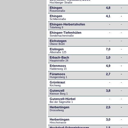
Hochberger Straße
Ehingen
4,8
-
Rosenstraße
Ehingen
4,1
-
Schillerstraße
Ehingen-Herbertshofen
-
-
Tobelweg 9
Ehingen-Tiefenhülen
-
-
Sondernacherstraße
Eichstegen
-
-
Oberer Brühl
Eislingen
7,0
-
Albstraße 125
Erbach-Bach
1,0
-
Hauptstraße 24
Erlenmoos
4,9
-
Haldenweg 15
Füramoos
2,7
-
Hungersberg 1
Grünkraut
-
-
Kirchweg
Gutenzell
3,8
-
Kleinser Berg 1
Gutenzell-Hürbel
-
-
Bei der Sägmühle 1
Herbertingen
2,5
-
Drosselweg
Herbertingen
3,0
-
Hirschstrasse
Hochdorf-Schweinhausen
1,5
-