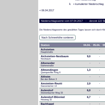
k
= kumulierter Niederschlag
< 06.04.2017
Niederschlagswerte vom 07.04.2017 - derzeit 122 St
Die Niederschlagswerte des gewählten Tages lassen sich durch Kli
Nach Schneehöhe sortieren
Station
04.04.
05.04.
06
Achstetten
-
-
Hauptstraße
Aichstetten-Nestbaum
9,0
-
Nestbaum
Alberweiler
-
-
Gartenstraße
Allmendingen
1,3
-
Querqueviller Ring 6
Altheim
-
-
Bei den Birken 3
Amstetten-Reutti
2,0
-
Gassenäcker 13
Aulendorf
6,0
-
Steinenbacher Weg 33
Aulendorf-Blönried
6,7
-
Heuweg 32
Bachhagel
-
-