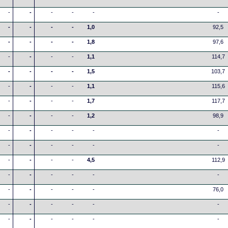
-
-
-
-
-
-
-
-
-
-
1,0
92,5
-
-
-
-
1,8
97,6
-
-
-
-
1,1
114,7
-
-
-
-
1,5
103,7
-
-
-
-
1,1
115,6
-
-
-
-
1,7
117,7
-
-
-
-
1,2
98,9
-
-
-
-
-
-
-
-
-
-
-
-
-
-
-
-
4,5
112,9
-
-
-
-
-
-
-
-
-
-
-
76,0
-
-
-
-
-
-
-
-
-
-
-
-