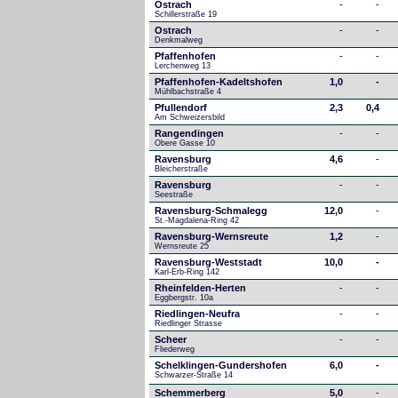
Ostrach
-
-
Schillerstraße 19
Ostrach
-
-
Denkmalweg 
Pfaffenhofen
-
-
Lerchenweg 13
Pfaffenhofen-Kadeltshofen
1,0
-
Mühlbachstraße 4
Pfullendorf
2,3
0,4
Am Schweizersbild 
Rangendingen
-
-
Obere Gasse 10
Ravensburg
4,6
-
Bleicherstraße
Ravensburg
-
-
Seestraße 
Ravensburg-Schmalegg
12,0
-
St.-Magdalena-Ring 42
Ravensburg-Wernsreute
1,2
-
Wernsreute 25
Ravensburg-Weststadt
10,0
-
Karl-Erb-Ring 142
Rheinfelden-Herten
-
-
Eggbergstr. 10a
Riedlingen-Neufra
-
-
Riedlinger Strasse
Scheer
-
-
Fliederweg
Schelklingen-Gundershofen
6,0
-
Schwarzer-Straße 14
Schemmerberg
5,0
-