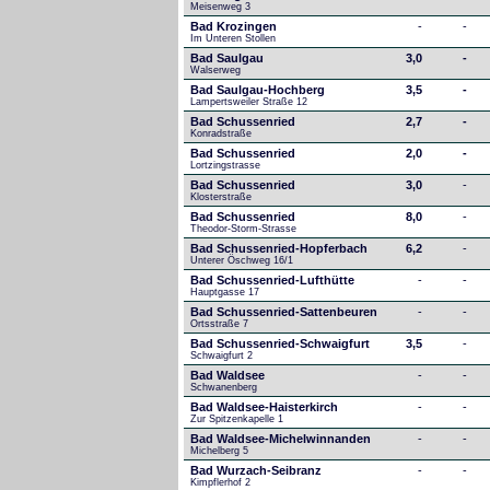
Meisenweg 3
Bad Krozingen
-
-
Im Unteren Stollen
Bad Saulgau
3,0
-
Walserweg
Bad Saulgau-Hochberg
3,5
-
Lampertsweiler Straße 12
Bad Schussenried
2,7
-
Konradstraße
Bad Schussenried
2,0
-
Lortzingstrasse
Bad Schussenried
3,0
-
Klosterstraße
Bad Schussenried
8,0
-
Theodor-Storm-Strasse
Bad Schussenried-Hopferbach
6,2
-
Unterer Öschweg 16/1
Bad Schussenried-Lufthütte
-
-
Hauptgasse 17
Bad Schussenried-Sattenbeuren
-
-
Ortsstraße 7
Bad Schussenried-Schwaigfurt
3,5
-
Schwaigfurt 2
Bad Waldsee
-
-
Schwanenberg
Bad Waldsee-Haisterkirch
-
-
Zur Spitzenkapelle 1
Bad Waldsee-Michelwinnanden
-
-
Michelberg 5
Bad Wurzach-Seibranz
-
-
Kimpflerhof 2 