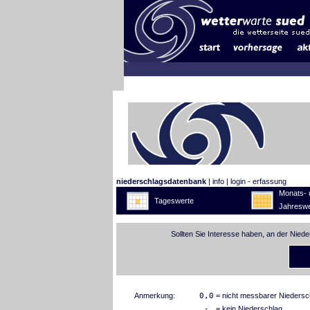
niederschlagsdatenbank
|
info
|
login - erfassung
Monats- 
Tageswerte
Jahreswe
Sollten Sie Interesse haben, an der Nied
Anmerkung:
0,0
= nicht messbarer Niedersc
-
= kein Niederschlag