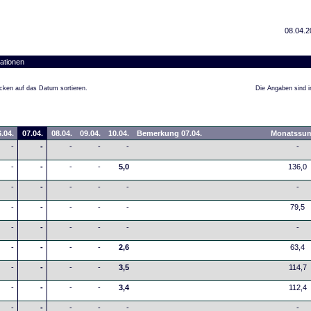
08.04.2
ationen
cken auf das Datum sortieren.
Die Angaben sind in
.04.
07.04.
08.04.
09.04.
10.04.
Bemerkung 07.04.
Monatssu
-
-
-
-
-
-
-
-
-
-
5,0
136,0
-
-
-
-
-
-
-
-
-
-
-
79,5
-
-
-
-
-
-
-
-
-
-
2,6
63,4
-
-
-
-
3,5
114,7
-
-
-
-
3,4
112,4
-
-
-
-
-
-