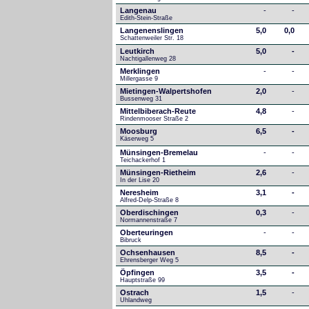
Langenau
-
-
Edith-Stein-Straße
Langenenslingen
5,0
0,0
Schattenweiler Str. 18
Leutkirch
5,0
-
Nachtigallenweg 28
Merklingen
-
-
Millergasse 9
Mietingen-Walpertshofen
2,0
-
Bussenweg 31
Mittelbiberach-Reute
4,8
-
Rindenmooser Straße 2
Moosburg
6,5
-
Käserweg 5
Münsingen-Bremelau
-
-
Teichackerhof 1
Münsingen-Rietheim
2,6
-
In der Lise 20
Neresheim
3,1
-
Alfred-Delp-Straße 8
Oberdischingen
0,3
-
Normannenstraße 7
Oberteuringen
-
-
Bibruck
Ochsenhausen
8,5
-
Ehrensberger Weg 5
Öpfingen
3,5
-
Hauptstraße 99
Ostrach
1,5
-
Uhlandweg