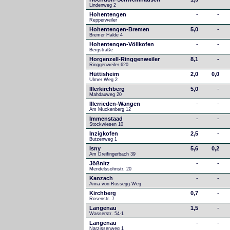
Lindenweg 2
Hohentengen
-
-
Repperweiler
Hohentengen-Bremen
5,0
-
Bremer Halde 4
Hohentengen-Völlkofen
-
-
Bergstraße
Horgenzell-Ringgenweiler
8,1
-
Ringgenweiler 620
Hüttisheim
2,0
0,0
Ulmer Weg 2
Illerkirchberg
5,0
-
Mahdauweg 20
Illerrieden-Wangen
-
-
Am Muckenberg 12
Immenstaad
-
-
Stockwiesen 10
Inzigkofen
2,5
-
Butzenweg 1
Isny
5,6
0,2
Am Dreifingerbach 39
Jößnitz
-
-
Mendelssohnstr. 20
Kanzach
-
-
Anna von Russegg-Weg
Kirchberg
0,7
-
Rosenstr. 7
Langenau
1,5
-
Wasserstr. 54-1
Langenau
-
-
Narzissenweg 1