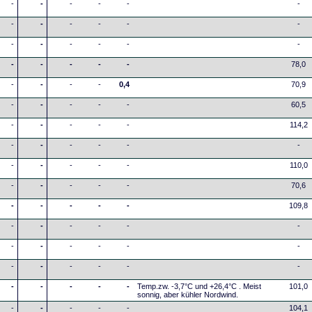
-
-
-
-
-
-
-
-
-
-
-
-
-
-
-
-
-
-
-
-
-
-
-
78,0
-
-
-
-
0,4
70,9
-
-
-
-
-
60,5
-
-
-
-
-
114,2
-
-
-
-
-
-
-
-
-
-
-
110,0
-
-
-
-
-
70,6
-
-
-
-
-
109,8
-
-
-
-
-
-
-
-
-
-
-
-
-
-
-
-
-
-
-
-
-
-
-
Temp.zw. -3,7°C und +26,4°C . Meist
101,0
sonnig, aber kühler Nordwind.
-
-
-
-
-
104,1