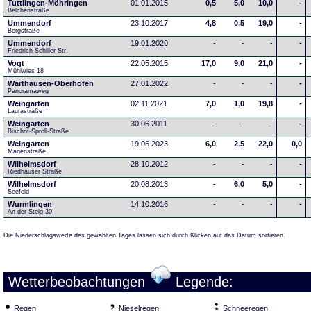
Tuttlingen-Möhringen
01.01.2015
0,5
5,0
10,0
-
Belchenstraße
Ummendorf
23.10.2017
4,8
0,5
19,0
-
Bergstraße
Ummendorf
19.01.2020
-
-
-
-
Friedrich-Schiller-Str.
Vogt
22.05.2015
17,0
9,0
21,0
-
Mühlwies 18
Warthausen-Oberhöfen
27.01.2022
-
-
-
-
Panoramaweg 
Weingarten
02.11.2021
7,0
1,0
19,8
-
Laurastraße
Weingarten
30.06.2011
-
-
-
-
Bischof-Sproll-Straße
Weingarten
19.06.2023
6,0
2,5
22,0
0,0
Marienstraße
Wilhelmsdorf
28.10.2012
-
-
-
-
Riedhauser Straße 
Wilhelmsdorf
20.08.2013
-
6,0
5,0
-
Seefeld
Wurmlingen
14.10.2016
-
-
-
-
An der Steig 30
Die Niederschlagswerte des gewählten Tages lassen sich durch Klicken auf das Datum sortieren.
Wetterbeobachtungen
Legende:
Regen
Nieselregen
Schneeregen