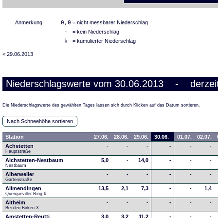
Anmerkung:
0,0
= nicht messbarer Niederschlag
-
= kein Niederschlag
k
= kumulierter Niederschlag
< 29.06.2013
Niederschlagswerte vom 30.06.2013 - derzeit
Die Niederschlagswerte des gewählten Tages lassen sich durch Klicken auf das Datum sortieren.
Nach Schneehöhe sortieren
Station
27.06.
28.06.
29.06.
30.06.
01.07.
02.07.
Achstetten
-
-
-
-
-
-
Hauptstraße
Aichstetten-Nestbaum
5,0
-
14,0
-
-
-
Nestbaum
Alberweiler
-
-
-
-
-
-
Gartenstraße
Allmendingen
13,5
2,1
7,3
-
-
1,4
Querqueviller Ring 6
Altheim
-
-
-
-
-
-
Bei den Birken 3
Amstetten-Reutti
3,0
3,2
11,2
-
-
-