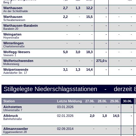
Berg 2
Warthausen
2,7
1,3
12,2
-
-
-
An der Schloßhalde 
Warthausen
2,2
-
15,5
-
-
-
Schwabenwiesen 
Warthausen-Barabein
-
-
-
-
-
-
Barabein 20
Weingarten
-
-
-
-
-
-
Hoyerstraße
Winterlingen
-
-
-
-
-
-
Charlottenstraße
Wolfegg-Veesers
5,0
3,0
18,3
-
-
-
Veesers 1
Wolfertschwenden
-
-
-
271,0
-
-
k
Molkereiweg
Wolpertswende
3,1
1,3
14,4
-
-
-
Aulendorfer Str. 17
Stillgelegte Niederschlagsstationen - derzeit 
Station
Letzte Meldung
27.06.
28.06.
29.06.
30.06.
Aichstetten
03.01.2026
-
-
-
-
Ulmenstraße 7
Albbruck
02.01.2026
2,0
1,0
14,5
-
Bahnhofstraße
Allmannsweiler
02.09.2014
-
-
-
-
Eggatsweilerstr.28