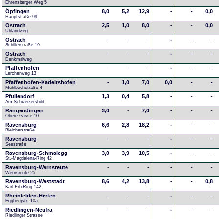
Ehrensberger Weg 5
Öpfingen
8,0
5,2
12,9
-
-
0,0
Hauptstraße 99
Ostrach
2,5
1,0
8,0
-
-
0,0
Uhlandweg
Ostrach
-
-
-
-
-
-
Schillerstraße 19
Ostrach
-
-
-
-
-
-
Denkmalweg 
Pfaffenhofen
-
-
-
-
-
-
Lerchenweg 13
Pfaffenhofen-Kadeltshofen
-
1,0
7,0
0,0
-
-
Mühlbachstraße 4
Pfullendorf
1,3
0,4
5,8
-
-
-
Am Schweizersbild 
Rangendingen
3,0
-
7,0
-
-
-
Obere Gasse 10
Ravensburg
6,6
2,8
18,2
-
-
-
Bleicherstraße
Ravensburg
-
-
-
-
-
-
Seestraße 
Ravensburg-Schmalegg
3,0
3,9
10,5
-
-
-
St.-Magdalena-Ring 42
Ravensburg-Wernsreute
-
-
-
-
-
-
Wernsreute 25
Ravensburg-Weststadt
8,6
4,2
13,8
-
-
0,8
Karl-Erb-Ring 142
Rheinfelden-Herten
-
-
-
-
-
-
Eggbergstr. 10a
Riedlingen-Neufra
-
-
-
-
-
-
Riedlinger Strasse