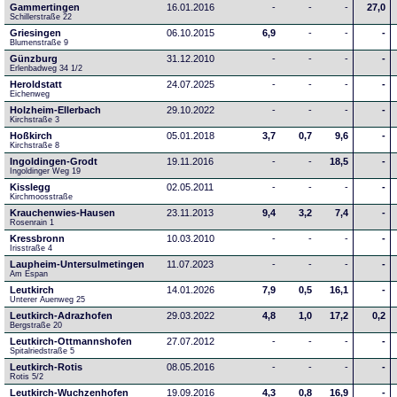
Gammertingen
16.01.2016
-
-
-
27,0
Schillerstraße 22
Griesingen
06.10.2015
6,9
-
-
-
Blumenstraße 9
Günzburg
31.12.2010
-
-
-
-
Erlenbadweg 34 1/2
Heroldstatt
24.07.2025
-
-
-
-
Eichenweg 
Holzheim-Ellerbach
29.10.2022
-
-
-
-
Kirchstraße 3
Hoßkirch
05.01.2018
3,7
0,7
9,6
-
Kirchstraße 8
Ingoldingen-Grodt
19.11.2016
-
-
18,5
-
Ingoldinger Weg 19
Kisslegg
02.05.2011
-
-
-
-
Kirchmoosstraße
Krauchenwies-Hausen
23.11.2013
9,4
3,2
7,4
-
Rosenrain 1
Kressbronn
10.03.2010
-
-
-
-
Irisstraße 4
Laupheim-Untersulmetingen
11.07.2023
-
-
-
-
Am Espan
Leutkirch
14.01.2026
7,9
0,5
16,1
-
Unterer Auenweg 25
Leutkirch-Adrazhofen
29.03.2022
4,8
1,0
17,2
0,2
Bergstraße 20
Leutkirch-Ottmannshofen
27.07.2012
-
-
-
-
Spitalriedstraße 5
Leutkirch-Rotis
08.05.2016
-
-
-
-
Rotis 5/2
Leutkirch-Wuchzenhofen
19.09.2016
4,3
0,8
16,9
-