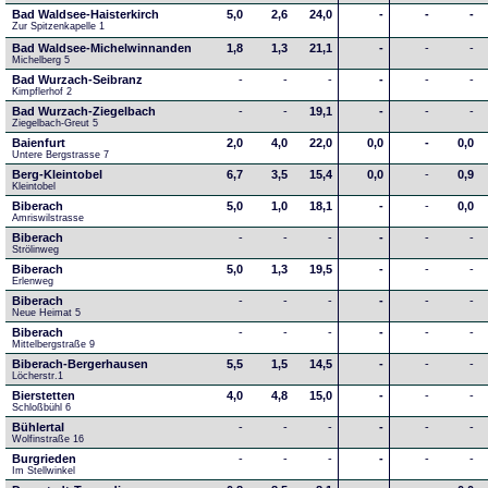
Bad Waldsee-Haisterkirch
5,0
2,6
24,0
-
-
-
Zur Spitzenkapelle 1
Bad Waldsee-Michelwinnanden
1,8
1,3
21,1
-
-
-
Michelberg 5
Bad Wurzach-Seibranz
-
-
-
-
-
-
Kimpflerhof 2 
Bad Wurzach-Ziegelbach
-
-
19,1
-
-
-
Ziegelbach-Greut 5
Baienfurt
2,0
4,0
22,0
0,0
-
0,0
Untere Bergstrasse 7
Berg-Kleintobel
6,7
3,5
15,4
0,0
-
0,9
Kleintobel
Biberach
5,0
1,0
18,1
-
-
0,0
Amriswilstrasse
Biberach
-
-
-
-
-
-
Strölinweg
Biberach
5,0
1,3
19,5
-
-
-
Erlenweg
Biberach
-
-
-
-
-
-
Neue Heimat 5
Biberach
-
-
-
-
-
-
Mittelbergstraße 9
Biberach-Bergerhausen
5,5
1,5
14,5
-
-
-
Löcherstr.1
Bierstetten
4,0
4,8
15,0
-
-
-
Schloßbühl 6
Bühlertal
-
-
-
-
-
-
Wolfinstraße 16
Burgrieden
-
-
-
-
-
-
Im Stellwinkel