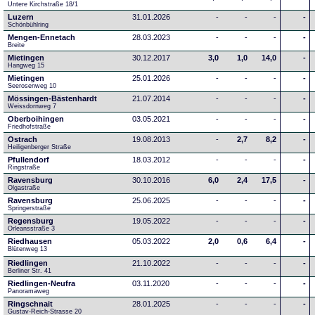
Untere Kirchstraße 18/1
Luzern
31.01.2026
-
-
-
-
Schönbühlring
Mengen-Ennetach
28.03.2023
-
-
-
-
Breite 
Mietingen
30.12.2017
3,0
1,0
14,0
-
Hangweg 15
Mietingen
25.01.2026
-
-
-
-
Seerosenweg 10
Mössingen-Bästenhardt
21.07.2014
-
-
-
-
Weissdornweg 7
Oberboihingen
03.05.2021
-
-
-
-
Friedhofstraße
Ostrach
19.08.2013
-
2,7
8,2
-
Heiligenberger Straße
Pfullendorf
18.03.2012
-
-
-
-
Ringstraße 
Ravensburg
30.10.2016
6,0
2,4
17,5
-
Olgastraße
Ravensburg
25.06.2025
-
-
-
-
Springerstraße
Regensburg
19.05.2022
-
-
-
-
Orleansstraße 3
Riedhausen
05.03.2022
2,0
0,6
6,4
-
Blütenweg 13
Riedlingen
21.10.2022
-
-
-
-
Berliner Str. 41
Riedlingen-Neufra
03.11.2020
-
-
-
-
Panoramaweg
Ringschnait
28.01.2025
-
-
-
-
Gustav-Reich-Strasse 20