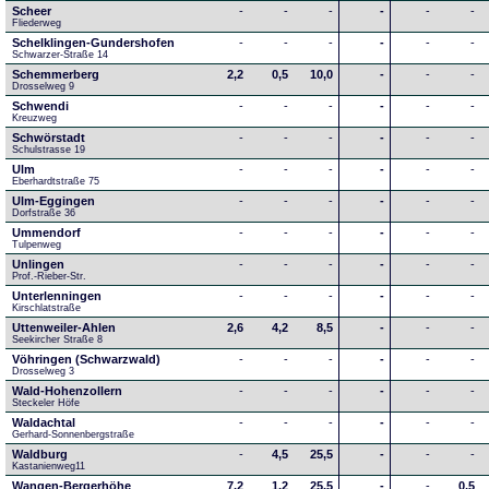
Scheer
-
-
-
-
-
-
Fliederweg
Schelklingen-Gundershofen
-
-
-
-
-
-
Schwarzer-Straße 14
Schemmerberg
2,2
0,5
10,0
-
-
-
Drosselweg 9
Schwendi
-
-
-
-
-
-
Kreuzweg
Schwörstadt
-
-
-
-
-
-
Schulstrasse 19
Ulm
-
-
-
-
-
-
Eberhardtstraße 75
Ulm-Eggingen
-
-
-
-
-
-
Dorfstraße 36
Ummendorf
-
-
-
-
-
-
Tulpenweg
Unlingen
-
-
-
-
-
-
Prof.-Rieber-Str.
Unterlenningen
-
-
-
-
-
-
Kirschlatstraße
Uttenweiler-Ahlen
2,6
4,2
8,5
-
-
-
Seekircher Straße 8
Vöhringen (Schwarzwald)
-
-
-
-
-
-
Drosselweg 3
Wald-Hohenzollern
-
-
-
-
-
-
Steckeler Höfe
Waldachtal
-
-
-
-
-
-
Gerhard-Sonnenbergstraße
Waldburg
-
4,5
25,5
-
-
-
Kastanienweg11
Wangen-Bergerhöhe
7,2
1,2
25,5
-
-
0,5