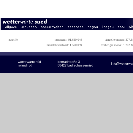
zugriffe:
insgesamt: 91.680.049
aktueller monat: 377.8
monatshöchstwert: 1.590.099
vorheriger monat: 1.242.1
wetterwarte süd
konradstraße 3
info@wetterwa
roland roth
88427 bad schussenried