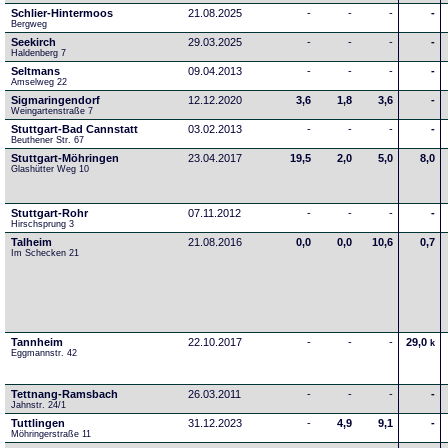
Schlier-Hintermoos
21.08.2025
-
-
-
-
Bergweg
Seekirch
29.03.2025
-
-
-
-
Haldenberg 7
Seltmans
09.04.2013
-
-
-
-
Amselweg 22
Sigmaringendorf
12.12.2020
3,6
1,8
3,6
-
Weingartenstraße 7
Stuttgart-Bad Cannstatt
03.02.2013
-
-
-
-
Beuthener Str. 67
Stuttgart-Möhringen
23.04.2017
19,5
2,0
5,0
8,0
Glashütter Weg 10
Stuttgart-Rohr
07.11.2012
-
-
-
-
Hirschsprung 3
Talheim
21.08.2016
0,0
0,0
10,6
0,7
Im Schecken 21
Tannheim
22.10.2017
-
-
-
29,0
k
Eggmannstr. 42     
Tettnang-Ramsbach
26.03.2011
-
-
-
-
Jahnstr. 24/1
Tuttlingen
31.12.2023
-
4,9
9,1
-
Möhringerstraße 11