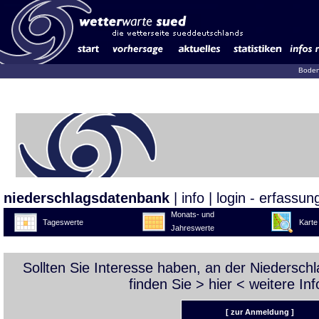
Boden
niederschlagsdatenbank
|
info
|
login - erfassun
Monats- und
Tageswerte
Karte
Jahreswerte
Sollten Sie Interesse haben, an der Niedersc
finden Sie >
hier
< weitere Inf
[ zur Anmeldung ]