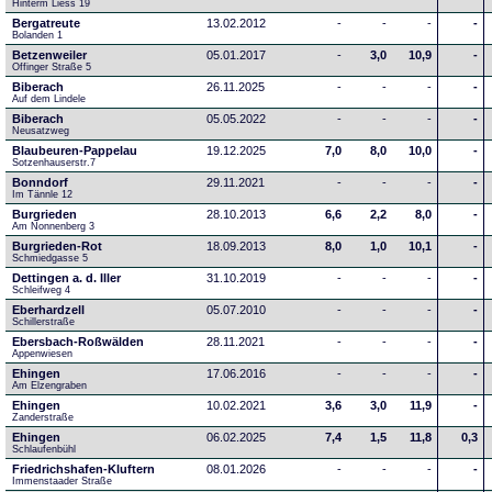
Hinterm Liess 19
Bergatreute
13.02.2012
-
-
-
-
Bolanden 1
Betzenweiler
05.01.2017
-
3,0
10,9
-
Offinger Straße 5
Biberach
26.11.2025
-
-
-
-
Auf dem Lindele
Biberach
05.05.2022
-
-
-
-
Neusatzweg 
Blaubeuren-Pappelau
19.12.2025
7,0
8,0
10,0
-
Sotzenhauserstr.7
Bonndorf
29.11.2021
-
-
-
-
Im Tännle 12
Burgrieden
28.10.2013
6,6
2,2
8,0
-
Am Nonnenberg 3
Burgrieden-Rot
18.09.2013
8,0
1,0
10,1
-
Schmiedgasse 5
Dettingen a. d. Iller
31.10.2019
-
-
-
-
Schleifweg 4
Eberhardzell
05.07.2010
-
-
-
-
Schillerstraße
Ebersbach-Roßwälden
28.11.2021
-
-
-
-
Appenwiesen
Ehingen
17.06.2016
-
-
-
-
Am Elzengraben
Ehingen
10.02.2021
3,6
3,0
11,9
-
Zanderstraße
Ehingen
06.02.2025
7,4
1,5
11,8
0,3
Schlaufenbühl
Friedrichshafen-Kluftern
08.01.2026
-
-
-
-
Immenstaader Straße