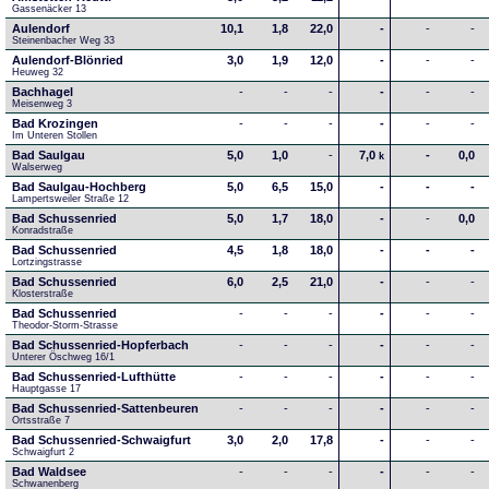
Gassenäcker 13
Aulendorf
10,1
1,8
22,0
-
-
-
Steinenbacher Weg 33
Aulendorf-Blönried
3,0
1,9
12,0
-
-
-
Heuweg 32
Bachhagel
-
-
-
-
-
-
Meisenweg 3
Bad Krozingen
-
-
-
-
-
-
Im Unteren Stollen
Bad Saulgau
5,0
1,0
-
7,0
-
0,0
k
Walserweg
Bad Saulgau-Hochberg
5,0
6,5
15,0
-
-
-
Lampertsweiler Straße 12
Bad Schussenried
5,0
1,7
18,0
-
-
0,0
Konradstraße
Bad Schussenried
4,5
1,8
18,0
-
-
-
Lortzingstrasse
Bad Schussenried
6,0
2,5
21,0
-
-
-
Klosterstraße
Bad Schussenried
-
-
-
-
-
-
Theodor-Storm-Strasse
Bad Schussenried-Hopferbach
-
-
-
-
-
-
Unterer Öschweg 16/1
Bad Schussenried-Lufthütte
-
-
-
-
-
-
Hauptgasse 17
Bad Schussenried-Sattenbeuren
-
-
-
-
-
-
Ortsstraße 7
Bad Schussenried-Schwaigfurt
3,0
2,0
17,8
-
-
-
Schwaigfurt 2
Bad Waldsee
-
-
-
-
-
-
Schwanenberg