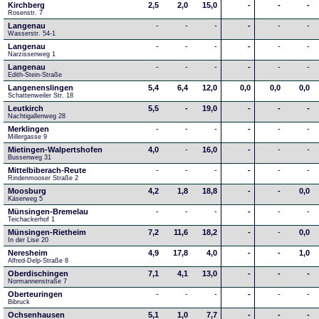
Kirchberg
2,5
2,0
15,0
-
-
-
Rosenstr. 7
Langenau
-
-
-
-
-
-
Wasserstr. 54-1
Langenau
-
-
-
-
-
-
Narzissenweg 1
Langenau
-
-
-
-
-
-
Edith-Stein-Straße
Langenenslingen
5,4
6,4
12,0
0,0
0,0
0,0
Schattenweiler Str. 18
Leutkirch
5,5
-
19,0
-
-
-
Nachtigallenweg 28
Merklingen
-
-
-
-
-
-
Millergasse 9
Mietingen-Walpertshofen
4,0
-
16,0
-
-
-
Bussenweg 31
Mittelbiberach-Reute
-
-
-
-
-
-
Rindenmooser Straße 2
Moosburg
4,2
1,8
18,8
-
-
0,0
Käserweg 5
Münsingen-Bremelau
-
-
-
-
-
-
Teichackerhof 1
Münsingen-Rietheim
7,2
11,6
18,2
-
-
0,0
In der Lise 20
Neresheim
4,9
17,8
4,0
-
-
1,0
Alfred-Delp-Straße 8
Oberdischingen
7,1
4,1
13,0
-
-
-
Normannenstraße 7
Oberteuringen
-
-
-
-
-
-
Bibruck
Ochsenhausen
5,1
1,0
7,7
-
-
-