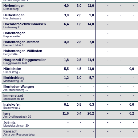
Bei der Sägmühle 1
Herbertingen
4,0
3,0
11,0
-
-
-
Drosselweg
Herbertingen
3,0
2,0
9,0
-
-
-
Hirschstrasse
Hochdorf-Schweinhausen
6,4
1,8
14,0
-
-
-
Lindenweg 2
Hohentengen
-
-
-
-
-
-
Repperweiler
Hohentengen-Bremen
4,0
2,8
7,0
-
-
-
Bremer Halde 4
Hohentengen-Völlkofen
-
-
-
-
-
-
Bergstraße
Horgenzell-Ringgenweiler
1,8
2,5
11,4
-
-
-
Ringgenweiler 620
Hüttisheim
5,5
4,5
11,0
-
-
0,0
Ulmer Weg 2
Illerkirchberg
1,2
1,0
5,7
-
-
-
Mahdauweg 20
Illerrieden-Wangen
-
-
-
-
-
-
Am Muckenberg 12
Immenstaad
-
-
-
-
-
-
Stockwiesen 10
Inzigkofen
0,1
0,5
0,3
-
-
0,0
Butzenweg 1
Isny
11,6
0,4
20,2
-
-
0,2
Am Dreifingerbach 39
Jößnitz
-
-
-
-
-
-
Mendelssohnstr. 20
Kanzach
-
-
-
-
-
-
Anna von Russegg-Weg