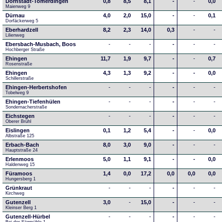
Dornstadt-Tomerdingen
0,8
8,5
8,1
-
-
0,0
Maienweg 9
Dürnau
4,0
2,0
15,0
-
-
0,1
Dorfäckerweg 5
Eberhardzell
8,2
2,3
14,0
0,3
-
-
Lilienweg
Ebersbach-Musbach, Boos
-
-
-
-
-
-
Hochberger Straße
Ehingen
11,7
1,9
9,7
-
-
0,7
Rosenstraße
Ehingen
4,3
1,3
9,2
-
-
0,0
Schillerstraße
Ehingen-Herbertshofen
-
-
-
-
-
-
Tobelweg 9
Ehingen-Tiefenhülen
-
-
-
-
-
-
Sondernacherstraße
Eichstegen
-
-
-
-
-
-
Oberer Brühl
Eislingen
0,1
1,2
5,4
-
-
0,0
Albstraße 125
Erbach-Bach
8,0
3,0
9,0
-
-
-
Hauptstraße 24
Erlenmoos
5,0
1,1
9,1
-
-
0,0
Haldenweg 15
Füramoos
1,4
0,0
17,2
0,0
0,0
0,0
Hungersberg 1
Grünkraut
-
-
-
-
-
-
Kirchweg
Gutenzell
3,0
-
15,0
-
-
-
Kleinser Berg 1
Gutenzell-Hürbel
-
-
-
-
-
-