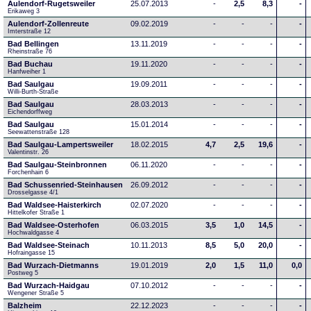
Aulendorf-Rugetsweiler
25.07.2013
-
2,5
8,3
-
Erikaweg 3
Aulendorf-Zollenreute
09.02.2019
-
-
-
-
Imterstraße 12
Bad Bellingen
13.11.2019
-
-
-
-
Rheinstraße 76
Bad Buchau
19.11.2020
-
-
-
-
Hanfweiher 1
Bad Saulgau
19.09.2011
-
-
-
-
Willi-Burth-Straße
Bad Saulgau
28.03.2013
-
-
-
-
Eichendorffweg
Bad Saulgau
15.01.2014
-
-
-
-
Seewattenstraße 128
Bad Saulgau-Lampertsweiler
18.02.2015
4,7
2,5
19,6
-
Valentinstr. 26
Bad Saulgau-Steinbronnen
06.11.2020
-
-
-
-
Forchenhain 6
Bad Schussenried-Steinhausen
26.09.2012
-
-
-
-
Drosselgasse 4/1
Bad Waldsee-Haisterkirch
02.07.2020
-
-
-
-
Hittelkofer Straße 1
Bad Waldsee-Osterhofen
06.03.2015
3,5
1,0
14,5
-
Hochwaldgasse 4
Bad Waldsee-Steinach
10.11.2013
8,5
5,0
20,0
-
Hofraingasse 15
Bad Wurzach-Dietmanns
19.01.2019
2,0
1,5
11,0
0,0
Postweg 5
Bad Wurzach-Haidgau
07.10.2012
-
-
-
-
Wengener Straße 5
Balzheim
22.12.2023
-
-
-
-