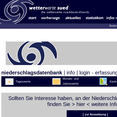
Boden
niederschlagsdatenbank
|
info
|
login - erfassun
Monats- und
Tageswerte
Karte
Jahreswerte
Sollten Sie Interesse haben, an der Niedersc
finden Sie >
hier
< weitere Inf
[ zur Anmeldung ]