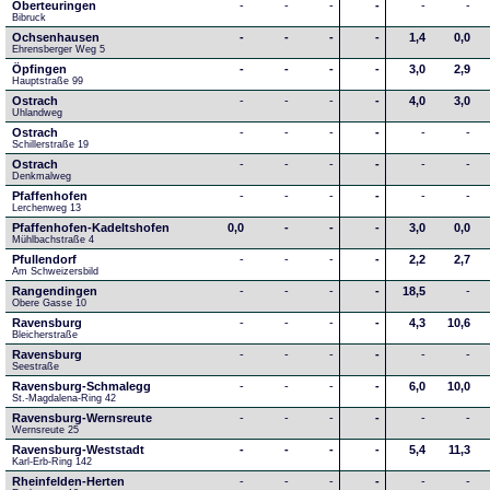
Oberteuringen
-
-
-
-
-
-
Bibruck
Ochsenhausen
-
-
-
-
1,4
0,0
Ehrensberger Weg 5
Öpfingen
-
-
-
-
3,0
2,9
Hauptstraße 99
Ostrach
-
-
-
-
4,0
3,0
Uhlandweg
Ostrach
-
-
-
-
-
-
Schillerstraße 19
Ostrach
-
-
-
-
-
-
Denkmalweg 
Pfaffenhofen
-
-
-
-
-
-
Lerchenweg 13
Pfaffenhofen-Kadeltshofen
0,0
-
-
-
3,0
0,0
Mühlbachstraße 4
Pfullendorf
-
-
-
-
2,2
2,7
Am Schweizersbild 
Rangendingen
-
-
-
-
18,5
-
Obere Gasse 10
Ravensburg
-
-
-
-
4,3
10,6
Bleicherstraße
Ravensburg
-
-
-
-
-
-
Seestraße 
Ravensburg-Schmalegg
-
-
-
-
6,0
10,0
St.-Magdalena-Ring 42
Ravensburg-Wernsreute
-
-
-
-
-
-
Wernsreute 25
Ravensburg-Weststadt
-
-
-
-
5,4
11,3
Karl-Erb-Ring 142
Rheinfelden-Herten
-
-
-
-
-
-