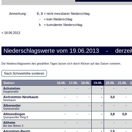
Anmerkung:
0,0
= nicht messbarer Niederschlag
-
= kein Niederschlag
k
= kumulierter Niederschlag
< 18.06.2013
Niederschlagswerte vom 19.06.2013 - derzeit
Die Niederschlagswerte des gewählten Tages lassen sich durch Klicken auf das Datum sortieren.
Nach Schneehöhe sortieren
Station
16.06.
17.06.
18.06.
19.06.
20.06.
21.06.
2
Achstetten
-
-
-
-
-
-
Hauptstraße
Aichstetten-Nestbaum
-
-
-
-
3,0
-
Nestbaum
Alberweiler
-
-
-
-
-
-
Gartenstraße
Allmendingen
-
-
-
-
3,8
0,9
Querqueviller Ring 6
Altheim
-
-
-
-
-
-
Bei den Birken 3
Amstetten-Reutti
-
-
-
-
1,5
-