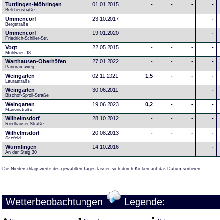
Tuttlingen-Möhringen
01.01.2015
-
-
-
-
Belchenstraße
Ummendorf
23.10.2017
-
-
-
-
Bergstraße
Ummendorf
19.01.2020
-
-
-
-
Friedrich-Schiller-Str.
Vogt
22.05.2015
-
-
-
-
Mühlwies 18
Warthausen-Oberhöfen
27.01.2022
-
-
-
-
Panoramaweg 
Weingarten
02.11.2021
1,5
-
-
-
Laurastraße
Weingarten
30.06.2011
-
-
-
-
Bischof-Sproll-Straße
Weingarten
19.06.2023
0,2
-
-
-
Marienstraße
Wilhelmsdorf
28.10.2012
-
-
-
-
Riedhauser Straße 
Wilhelmsdorf
20.08.2013
-
-
-
-
Seefeld
Wurmlingen
14.10.2016
-
-
-
-
An der Steig 30
Die Niederschlagswerte des gewählten Tages lassen sich durch Klicken auf das Datum sortieren.
Wetterbeobachtungen
Legende: