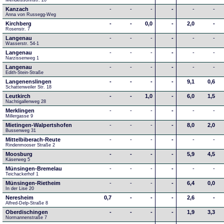
Mendelssohnstr. 20
Kanzach
-
-
-
-
-
-
Anna von Russegg-Weg
Kirchberg
-
-
0,0
-
2,0
-
Rosenstr. 7
Langenau
-
-
-
-
-
-
Wasserstr. 54-1
Langenau
-
-
-
-
-
-
Narzissenweg 1
Langenau
-
-
-
-
-
-
Edith-Stein-Straße
Langenenslingen
-
-
-
-
9,1
0,6
Schattenweiler Str. 18
Leutkirch
-
-
1,0
-
6,0
1,5
Nachtigallenweg 28
Merklingen
-
-
-
-
-
-
Millergasse 9
Mietingen-Walpertshofen
-
-
-
-
8,0
2,0
Bussenweg 31
Mittelbiberach-Reute
-
-
-
-
-
-
Rindenmooser Straße 2
Moosburg
-
-
-
-
5,9
4,5
Käserweg 5
Münsingen-Bremelau
-
-
-
-
-
-
Teichackerhof 1
Münsingen-Rietheim
-
-
-
-
6,4
0,0
In der Lise 20
Neresheim
0,7
-
-
-
2,6
-
Alfred-Delp-Straße 8
Oberdischingen
-
-
-
-
1,9
3,3
Normannenstraße 7