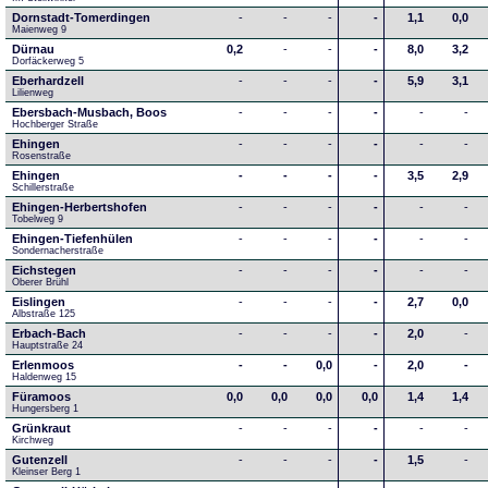
Dornstadt-Tomerdingen
-
-
-
-
1,1
0,0
Maienweg 9
Dürnau
0,2
-
-
-
8,0
3,2
Dorfäckerweg 5
Eberhardzell
-
-
-
-
5,9
3,1
Lilienweg
Ebersbach-Musbach, Boos
-
-
-
-
-
-
Hochberger Straße
Ehingen
-
-
-
-
-
-
Rosenstraße
Ehingen
-
-
-
-
3,5
2,9
Schillerstraße
Ehingen-Herbertshofen
-
-
-
-
-
-
Tobelweg 9
Ehingen-Tiefenhülen
-
-
-
-
-
-
Sondernacherstraße
Eichstegen
-
-
-
-
-
-
Oberer Brühl
Eislingen
-
-
-
-
2,7
0,0
Albstraße 125
Erbach-Bach
-
-
-
-
2,0
-
Hauptstraße 24
Erlenmoos
-
-
0,0
-
2,0
-
Haldenweg 15
Füramoos
0,0
0,0
0,0
0,0
1,4
1,4
Hungersberg 1
Grünkraut
-
-
-
-
-
-
Kirchweg
Gutenzell
-
-
-
-
1,5
-
Kleinser Berg 1