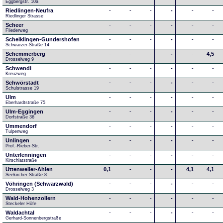
Eggbergstr. 10a
Riedlingen-Neufra
-
-
-
-
-
-
Riedlinger Strasse
Scheer
-
-
-
-
-
-
Fliederweg
Schelklingen-Gundershofen
-
-
-
-
-
-
Schwarzer-Straße 14
Schemmerberg
-
-
-
-
-
4,5
Drosselweg 9
Schwendi
-
-
-
-
-
-
Kreuzweg
Schwörstadt
-
-
-
-
-
-
Schulstrasse 19
Ulm
-
-
-
-
-
-
Eberhardtstraße 75
Ulm-Eggingen
-
-
-
-
-
-
Dorfstraße 36
Ummendorf
-
-
-
-
-
-
Tulpenweg
Unlingen
-
-
-
-
-
-
Prof.-Rieber-Str.
Unterlenningen
-
-
-
-
-
-
Kirschlatstraße
Uttenweiler-Ahlen
0,1
-
-
-
4,1
4,1
Seekircher Straße 8
Vöhringen (Schwarzwald)
-
-
-
-
-
-
Drosselweg 3
Wald-Hohenzollern
-
-
-
-
-
-
Steckeler Höfe
Waldachtal
-
-
-
-
-
-
Gerhard-Sonnenbergstraße