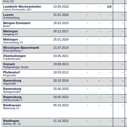
Rotis 5/2
Leutkirch-Wuchzenhofen
19.09.2016
-
-
2,8
-
Untere Kirchstraße 18/1
Luzern
31.01.2026
-
-
-
-
Schönbühlring
Mengen-Ennetach
28.03.2023
-
-
-
-
Breite 
Mietingen
30.12.2017
-
-
-
-
Hangweg 15
Mietingen
25.01.2026
-
-
-
-
Seerosenweg 10
Mössingen-Bästenhardt
21.07.2014
-
-
-
-
Weissdornweg 7
Oberboihingen
03.05.2021
-
-
-
-
Friedhofstraße
Ostrach
19.08.2013
-
-
-
-
Heiligenberger Straße
Pfullendorf
18.03.2012
-
-
-
-
Ringstraße 
Ravensburg
30.10.2016
-
-
-
-
Olgastraße
Ravensburg
25.06.2025
-
-
-
-
Springerstraße
Regensburg
19.05.2022
-
-
-
-
Orleansstraße 3
Riedhausen
05.03.2022
-
-
-
-
Blütenweg 13
Riedlingen
21.10.2022
-
-
-
-
Berliner Str. 41