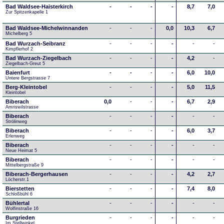
Bad Waldsee-Haisterkirch
-
-
-
-
8,7
7,0
Zur Spitzenkapelle 1
Bad Waldsee-Michelwinnanden
-
-
-
0,0
10,3
6,7
Michelberg 5
Bad Wurzach-Seibranz
-
-
-
-
-
-
Kimpflerhof 2 
Bad Wurzach-Ziegelbach
-
-
-
-
4,2
-
Ziegelbach-Greut 5
Baienfurt
-
-
-
-
6,0
10,0
Untere Bergstrasse 7
Berg-Kleintobel
-
-
-
-
5,0
11,5
Kleintobel
Biberach
0,0
-
-
-
6,7
2,9
Amriswilstrasse
Biberach
-
-
-
-
-
-
Strölinweg
Biberach
-
-
-
-
6,0
3,7
Erlenweg
Biberach
-
-
-
-
-
-
Neue Heimat 5
Biberach
-
-
-
-
-
-
Mittelbergstraße 9
Biberach-Bergerhausen
-
-
-
-
4,2
2,7
Löcherstr.1
Bierstetten
-
-
-
-
7,4
8,0
Schloßbühl 6
Bühlertal
-
-
-
-
-
-
Wolfinstraße 16
Burgrieden
-
-
-
-
-
-
Im Stellwinkel