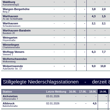
Waldburg
-
-
-
-
-
-
Kastanienweg11
Wangen-Bergerhöhe
-
-
-
-
3,8
2,0
Berg 2
Warthausen
-
-
-
-
4,3
1,5
An der Schloßhalde 
Warthausen
-
-
-
-
2,1
2,1
Schwabenwiesen 
Warthausen-Barabein
-
-
-
-
-
-
Barabein 20
Weingarten
-
-
-
-
-
-
Hoyerstraße
Winterlingen
-
-
-
-
-
-
Charlottenstraße
Wolfegg-Veesers
-
-
-
-
6,3
7,7
Veesers 1
Wolfertschwenden
-
-
-
-
-
-
Molkereiweg
Wolpertswende
-
-
-
-
9,0
10,8
Aulendorfer Str. 17
Stillgelegte Niederschlagsstationen - derzeit 
Station
Letzte Meldung
16.06.
17.06.
18.06.
19.06.
Aichstetten
03.01.2026
-
-
-
-
Ulmenstraße 7
Albbruck
02.01.2026
-
-
4,5
-
Bahnhofstraße