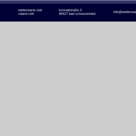
wetterwarte süd
konradstraße 3
info@wetterwa
roland roth
88427 bad schussenried