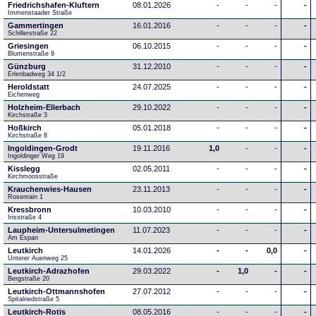
Friedrichshafen-Kluftern
08.01.2026
-
-
-
-
Immenstaader Straße
Gammertingen
16.01.2016
-
-
-
-
Schillerstraße 22
Griesingen
06.10.2015
-
-
-
-
Blumenstraße 9
Günzburg
31.12.2010
-
-
-
-
Erlenbadweg 34 1/2
Heroldstatt
24.07.2025
-
-
-
-
Eichenweg 
Holzheim-Ellerbach
29.10.2022
-
-
-
-
Kirchstraße 3
Hoßkirch
05.01.2018
-
-
-
-
Kirchstraße 8
Ingoldingen-Grodt
19.11.2016
1,0
-
-
-
Ingoldinger Weg 19
Kisslegg
02.05.2011
-
-
-
-
Kirchmoosstraße
Krauchenwies-Hausen
23.11.2013
-
-
-
-
Rosenrain 1
Kressbronn
10.03.2010
-
-
-
-
Irisstraße 4
Laupheim-Untersulmetingen
11.07.2023
-
-
-
-
Am Espan
Leutkirch
14.01.2026
-
-
0,0
-
Unterer Auenweg 25
Leutkirch-Adrazhofen
29.03.2022
-
1,0
-
-
Bergstraße 20
Leutkirch-Ottmannshofen
27.07.2012
-
-
-
-
Spitalriedstraße 5
Leutkirch-Rotis
08.05.2016
-
-
-
-