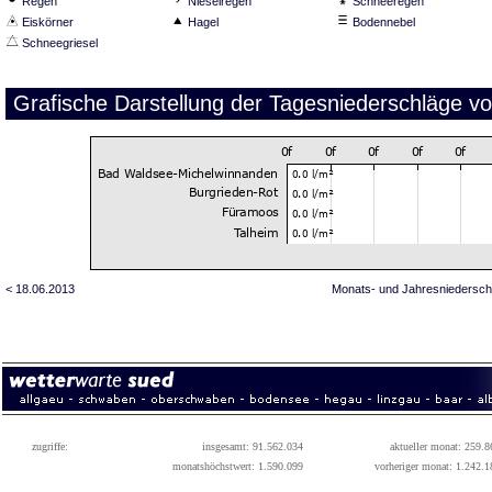
Regen
Nieselregen
Schneeregen
Eiskörner
Hagel
Bodennebel
Schneegriesel
Grafische Darstellung der Tagesniederschläge v
< 18.06.2013
Monats- und Jahresniedersch
zugriffe:
insgesamt: 91.562.034
aktueller monat: 259.8
monatshöchstwert: 1.590.099
vorheriger monat: 1.242.1