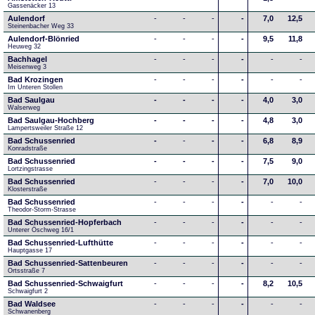
Gassenäcker 13
Aulendorf
-
-
-
-
7,0
12,5
Steinenbacher Weg 33
Aulendorf-Blönried
-
-
-
-
9,5
11,8
Heuweg 32
Bachhagel
-
-
-
-
-
-
Meisenweg 3
Bad Krozingen
-
-
-
-
-
-
Im Unteren Stollen
Bad Saulgau
-
-
-
-
4,0
3,0
Walserweg
Bad Saulgau-Hochberg
-
-
-
-
4,8
3,0
Lampertsweiler Straße 12
Bad Schussenried
-
-
-
-
6,8
8,9
Konradstraße
Bad Schussenried
-
-
-
-
7,5
9,0
Lortzingstrasse
Bad Schussenried
-
-
-
-
7,0
10,0
Klosterstraße
Bad Schussenried
-
-
-
-
-
-
Theodor-Storm-Strasse
Bad Schussenried-Hopferbach
-
-
-
-
-
-
Unterer Öschweg 16/1
Bad Schussenried-Lufthütte
-
-
-
-
-
-
Hauptgasse 17
Bad Schussenried-Sattenbeuren
-
-
-
-
-
-
Ortsstraße 7
Bad Schussenried-Schwaigfurt
-
-
-
-
8,2
10,5
Schwaigfurt 2
Bad Waldsee
-
-
-
-
-
-
Schwanenberg