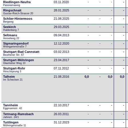
Riedlingen-Neufra
03.11.2020
-
-
-
-
Panoramaweg
Ringschnait
28.01.2025
-
-
-
-
Gustav-Reich-Strasse 20
Schlier-Hintermoos
21.08.2025
-
-
-
-
Bergweg
Seekirch
29.03.2025
-
-
-
-
Haldenberg 7
Seltmans
09.04.2013
-
-
-
-
Amselweg 22
Sigmaringendorf
12.12.2020
-
-
-
-
Weingartenstraße 7
Stuttgart-Bad Cannstatt
03.02.2013
-
-
-
-
Beuthener Str. 67
Stuttgart-Möhringen
23.04.2017
-
-
-
-
Glashütter Weg 10
Stuttgart-Rohr
07.11.2012
-
-
-
-
Hirschsprung 3
Talheim
21.08.2016
0,0
-
0,0
0,0
Im Schecken 21
Tannheim
22.10.2017
-
-
-
-
Eggmannstr. 42     
Tettnang-Ramsbach
26.03.2011
-
-
-
-
Jahnstr. 24/1
Tuttlingen
31.12.2023
-
-
-
-
Möhringerstraße 11