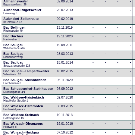
Allmannsweiler
02.09.2014
-
-
-
-
Eggatsweilerstr.28
Aulendorf-Rugetsweiler
25.07.2013
-
-
-
-
Erikaweg 3
Aulendorf-Zollenreute
09.02.2019
-
-
-
-
Imterstraße 12
Bad Bellingen
13.11.2019
-
-
-
-
Rheinstraße 76
Bad Buchau
19.11.2020
-
-
-
-
Hanfweiher 1
Bad Saulgau
19.09.2011
-
-
-
-
Willi-Burth-Straße
Bad Saulgau
28.03.2013
-
-
-
-
Eichendorffweg
Bad Saulgau
15.01.2014
-
-
-
-
Seewattenstraße 128
Bad Saulgau-Lampertsweiler
18.02.2015
-
-
-
-
Valentinstr. 26
Bad Saulgau-Steinbronnen
06.11.2020
-
-
-
-
Forchenhain 6
Bad Schussenried-Steinhausen
26.09.2012
-
-
-
-
Drosselgasse 4/1
Bad Waldsee-Haisterkirch
02.07.2020
-
-
-
-
Hittelkofer Straße 1
Bad Waldsee-Osterhofen
06.03.2015
-
-
-
-
Hochwaldgasse 4
Bad Waldsee-Steinach
10.11.2013
-
-
-
-
Hofraingasse 15
Bad Wurzach-Dietmanns
19.01.2019
-
-
-
-
Postweg 5
Bad Wurzach-Haidgau
07.10.2012
-
-
-
-