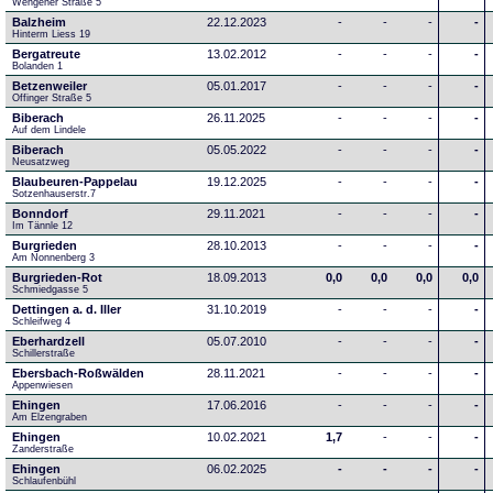
Wengener Straße 5
Balzheim
22.12.2023
-
-
-
-
Hinterm Liess 19
Bergatreute
13.02.2012
-
-
-
-
Bolanden 1
Betzenweiler
05.01.2017
-
-
-
-
Offinger Straße 5
Biberach
26.11.2025
-
-
-
-
Auf dem Lindele
Biberach
05.05.2022
-
-
-
-
Neusatzweg 
Blaubeuren-Pappelau
19.12.2025
-
-
-
-
Sotzenhauserstr.7
Bonndorf
29.11.2021
-
-
-
-
Im Tännle 12
Burgrieden
28.10.2013
-
-
-
-
Am Nonnenberg 3
Burgrieden-Rot
18.09.2013
0,0
0,0
0,0
0,0
Schmiedgasse 5
Dettingen a. d. Iller
31.10.2019
-
-
-
-
Schleifweg 4
Eberhardzell
05.07.2010
-
-
-
-
Schillerstraße
Ebersbach-Roßwälden
28.11.2021
-
-
-
-
Appenwiesen
Ehingen
17.06.2016
-
-
-
-
Am Elzengraben
Ehingen
10.02.2021
1,7
-
-
-
Zanderstraße
Ehingen
06.02.2025
-
-
-
-
Schlaufenbühl