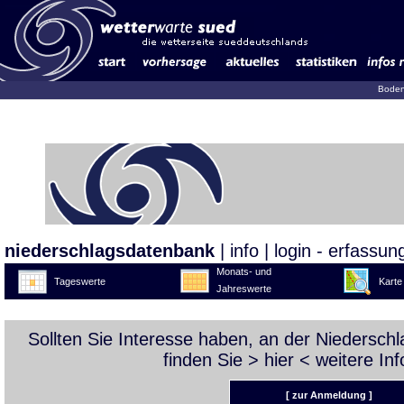
Boden
niederschlagsdatenbank
|
info
|
login - erfassun
Monats- und
Tageswerte
Karte
Jahreswerte
Sollten Sie Interesse haben, an der Niedersc
finden Sie >
hier
< weitere Inf
[ zur Anmeldung ]