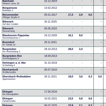
Balzheim
22.12.2023
-
-
-
-
Hinterm Liess 19
Bergatreute
13.02.2012
-
-
-
-
Bolanden 1
Betzenweiler
05.01.2017
17,3
2,9
0,0
-
Offinger Straße 5
Biberach
26.11.2025
-
-
-
-
Auf dem Lindele
Biberach
05.05.2022
-
-
-
-
Neusatzweg 
Blaubeuren-Pappelau
19.12.2025
16,1
9,0
-
-
Sotzenhauserstr.7
Bonndorf
29.11.2021
-
-
-
-
Im Tännle 12
Burgrieden
28.10.2013
28,0
2,4
-
-
Am Nonnenberg 3
Burgrieden-Rot
18.09.2013
-
-
-
-
Schmiedgasse 5
Dettingen a. d. Iller
31.10.2019
-
-
-
-
Schleifweg 4
Eberhardzell
05.07.2010
-
-
-
-
Schillerstraße
Ebersbach-Roßwälden
28.11.2021
18,0
3,6
0,3
0,0
Appenwiesen
Ehingen
17.06.2016
-
-
-
-
Am Elzengraben
Ehingen
10.02.2021
23,5
0,8
0,6
-
Zanderstraße
Ehingen
06.02.2025
23,9
2,1
0,3
-