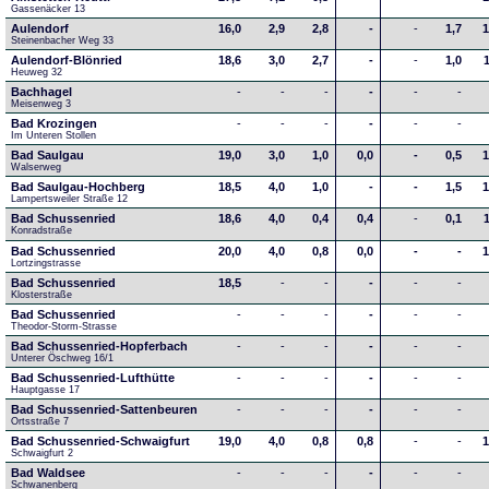
Gassenäcker 13
Aulendorf
16,0
2,9
2,8
-
-
1,7
1
Steinenbacher Weg 33
Aulendorf-Blönried
18,6
3,0
2,7
-
-
1,0
Heuweg 32
Bachhagel
-
-
-
-
-
-
Meisenweg 3
Bad Krozingen
-
-
-
-
-
-
Im Unteren Stollen
Bad Saulgau
19,0
3,0
1,0
0,0
-
0,5
1
Walserweg
Bad Saulgau-Hochberg
18,5
4,0
1,0
-
-
1,5
1
Lampertsweiler Straße 12
Bad Schussenried
18,6
4,0
0,4
0,4
-
0,1
Konradstraße
Bad Schussenried
20,0
4,0
0,8
0,0
-
-
1
Lortzingstrasse
Bad Schussenried
18,5
-
-
-
-
-
Klosterstraße
Bad Schussenried
-
-
-
-
-
-
Theodor-Storm-Strasse
Bad Schussenried-Hopferbach
-
-
-
-
-
-
Unterer Öschweg 16/1
Bad Schussenried-Lufthütte
-
-
-
-
-
-
Hauptgasse 17
Bad Schussenried-Sattenbeuren
-
-
-
-
-
-
Ortsstraße 7
Bad Schussenried-Schwaigfurt
19,0
4,0
0,8
0,8
-
-
1
Schwaigfurt 2
Bad Waldsee
-
-
-
-
-
-
Schwanenberg