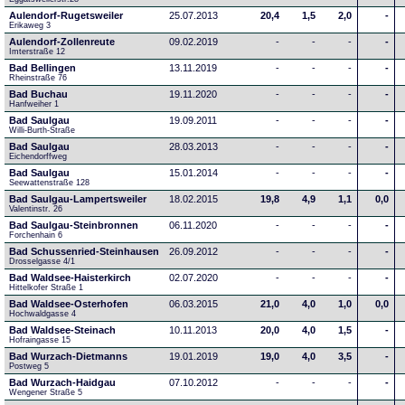
Aulendorf-Rugetsweiler
25.07.2013
20,4
1,5
2,0
-
Erikaweg 3
Aulendorf-Zollenreute
09.02.2019
-
-
-
-
Imterstraße 12
Bad Bellingen
13.11.2019
-
-
-
-
Rheinstraße 76
Bad Buchau
19.11.2020
-
-
-
-
Hanfweiher 1
Bad Saulgau
19.09.2011
-
-
-
-
Willi-Burth-Straße
Bad Saulgau
28.03.2013
-
-
-
-
Eichendorffweg
Bad Saulgau
15.01.2014
-
-
-
-
Seewattenstraße 128
Bad Saulgau-Lampertsweiler
18.02.2015
19,8
4,9
1,1
0,0
Valentinstr. 26
Bad Saulgau-Steinbronnen
06.11.2020
-
-
-
-
Forchenhain 6
Bad Schussenried-Steinhausen
26.09.2012
-
-
-
-
Drosselgasse 4/1
Bad Waldsee-Haisterkirch
02.07.2020
-
-
-
-
Hittelkofer Straße 1
Bad Waldsee-Osterhofen
06.03.2015
21,0
4,0
1,0
0,0
Hochwaldgasse 4
Bad Waldsee-Steinach
10.11.2013
20,0
4,0
1,5
-
Hofraingasse 15
Bad Wurzach-Dietmanns
19.01.2019
19,0
4,0
3,5
-
Postweg 5
Bad Wurzach-Haidgau
07.10.2012
-
-
-
-
Wengener Straße 5