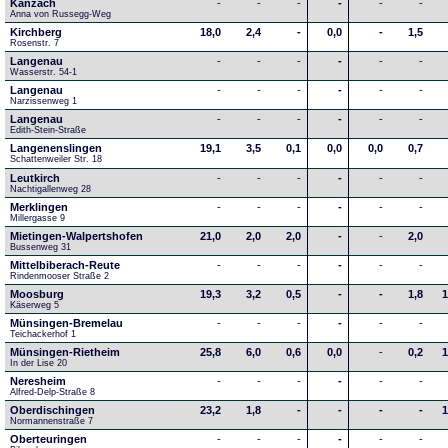
Kanzach
-
-
-
-
-
-
Anna von Russegg-Weg
Kirchberg
18,0
2,4
-
0,0
-
1,5
Rosenstr. 7
Langenau
-
-
-
-
-
-
Wasserstr. 54-1
Langenau
-
-
-
-
-
-
Narzissenweg 1
Langenau
-
-
-
-
-
-
Edith-Stein-Straße
Langenenslingen
19,1
3,5
0,1
0,0
0,0
0,7
Schattenweiler Str. 18
Leutkirch
-
-
-
-
-
-
Nachtigallenweg 28
Merklingen
-
-
-
-
-
-
Millergasse 9
Mietingen-Walpertshofen
21,0
2,0
2,0
-
-
2,0
Bussenweg 31
Mittelbiberach-Reute
-
-
-
-
-
-
Rindenmooser Straße 2
Moosburg
19,3
3,2
0,5
-
-
1,8
1
Käserweg 5
Münsingen-Bremelau
-
-
-
-
-
-
Teichackerhof 1
Münsingen-Rietheim
25,8
6,0
0,6
0,0
-
0,2
1
In der Lise 20
Neresheim
-
-
-
-
-
-
Alfred-Delp-Straße 8
Oberdischingen
23,2
1,8
-
-
-
-
1
Normannenstraße 7
Oberteuringen
-
-
-
-
-
-