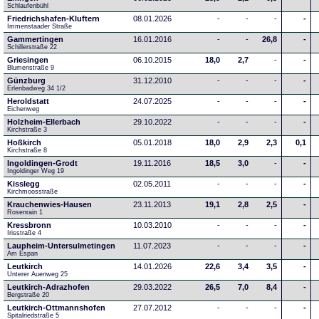
Schlaufenbühl
Friedrichshafen-Kluftern
08.01.2026
-
-
-
-
Immenstaader Straße
Gammertingen
16.01.2016
-
-
26,8
-
Schillerstraße 22
Griesingen
06.10.2015
18,0
2,7
-
-
Blumenstraße 9
Günzburg
31.12.2010
-
-
-
-
Erlenbadweg 34 1/2
Heroldstatt
24.07.2025
-
-
-
-
Eichenweg 
Holzheim-Ellerbach
29.10.2022
-
-
-
-
Kirchstraße 3
Hoßkirch
05.01.2018
18,0
2,9
2,3
0,1
Kirchstraße 8
Ingoldingen-Grodt
19.11.2016
18,5
3,0
-
-
Ingoldinger Weg 19
Kisslegg
02.05.2011
-
-
-
-
Kirchmoosstraße
Krauchenwies-Hausen
23.11.2013
19,1
2,8
2,5
-
Rosenrain 1
Kressbronn
10.03.2010
-
-
-
-
Irisstraße 4
Laupheim-Untersulmetingen
11.07.2023
-
-
-
-
Am Espan
Leutkirch
14.01.2026
22,6
3,4
3,5
-
Unterer Auenweg 25
Leutkirch-Adrazhofen
29.03.2022
26,5
7,0
8,4
-
Bergstraße 20
Leutkirch-Ottmannshofen
27.07.2012
-
-
-
-
Spitalriedstraße 5