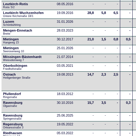
Leutkirch-Rotis
08.05.2016
-
-
-
-
Rotis 5/2
Leutkirch-Wuchzenhofen
19.09.2016
28,8
5,8
6,5
-
Untere Kirchstraße 18/1
Luzern
31.01.2026
-
-
-
-
Schönbühlring
Mengen-Ennetach
28.03.2023
-
-
-
-
Breite 
Mietingen
30.12.2017
21,0
1,5
0,8
0,5
Hangweg 15
Mietingen
25.01.2026
-
-
-
-
Seerosenweg 10
Mössingen-Bästenhardt
21.07.2014
-
-
-
-
Weissdornweg 7
Oberboihingen
03.05.2021
-
-
-
-
Friedhofstraße
Ostrach
19.08.2013
14,7
2,3
2,5
-
Heiligenberger Straße
Pfullendorf
18.03.2012
-
-
-
-
Ringstraße 
Ravensburg
30.10.2016
15,7
3,5
-
0,3
Olgastraße
Ravensburg
25.06.2025
-
-
-
-
Springerstraße
Regensburg
19.05.2022
-
-
-
-
Orleansstraße 3
Riedhausen
05.03.2022
-
-
-
-