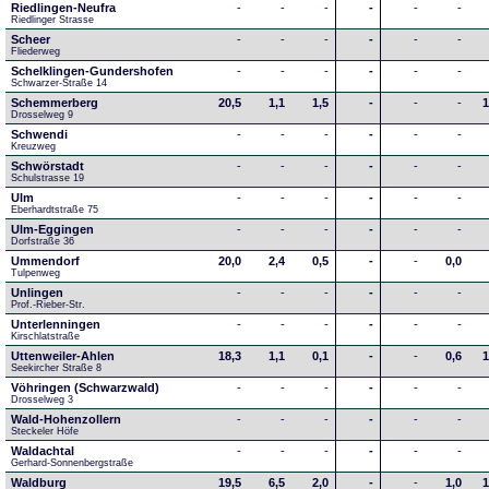
Riedlingen-Neufra
-
-
-
-
-
-
Riedlinger Strasse
Scheer
-
-
-
-
-
-
Fliederweg
Schelklingen-Gundershofen
-
-
-
-
-
-
Schwarzer-Straße 14
Schemmerberg
20,5
1,1
1,5
-
-
-
1
Drosselweg 9
Schwendi
-
-
-
-
-
-
Kreuzweg
Schwörstadt
-
-
-
-
-
-
Schulstrasse 19
Ulm
-
-
-
-
-
-
Eberhardtstraße 75
Ulm-Eggingen
-
-
-
-
-
-
Dorfstraße 36
Ummendorf
20,0
2,4
0,5
-
-
0,0
Tulpenweg
Unlingen
-
-
-
-
-
-
Prof.-Rieber-Str.
Unterlenningen
-
-
-
-
-
-
Kirschlatstraße
Uttenweiler-Ahlen
18,3
1,1
0,1
-
-
0,6
1
Seekircher Straße 8
Vöhringen (Schwarzwald)
-
-
-
-
-
-
Drosselweg 3
Wald-Hohenzollern
-
-
-
-
-
-
Steckeler Höfe
Waldachtal
-
-
-
-
-
-
Gerhard-Sonnenbergstraße
Waldburg
19,5
6,5
2,0
-
-
1,0
1