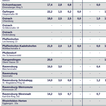
Bibruck
Ochsenhausen
17,4
2,8
0,8
-
-
0,0
Ehrensberger Weg 5
Öpfingen
22,2
1,5
0,2
0,0
-
-
1
Hauptstraße 99
Ostrach
18,0
2,5
2,5
0,0
-
1,0
1
Uhlandweg
Ostrach
-
-
-
-
-
-
Schillerstraße 19
Ostrach
-
-
-
-
-
-
Denkmalweg 
Pfaffenhofen
-
-
-
-
-
-
Lerchenweg 13
Pfaffenhofen-Kadeltshofen
21,0
2,0
1,0
0,0
-
0,0
1
Mühlbachstraße 4
Pfullendorf
-
-
-
-
-
-
Am Schweizersbild 
Rangendingen
20,0
-
-
-
-
-
1
Obere Gasse 10
Ravensburg
16,0
3,0
-
-
-
0,4
Bleicherstraße
Ravensburg
-
-
-
-
-
-
Seestraße 
Ravensburg-Schmalegg
14,0
3,0
0,8
-
-
1,2
St.-Magdalena-Ring 42
Ravensburg-Wernsreute
-
-
-
-
-
-
Wernsreute 25
Ravensburg-Weststadt
14,2
3,5
0,7
-
-
0,7
Karl-Erb-Ring 142
Rheinfelden-Herten
-
-
-
-
-
-
Eggbergstr. 10a