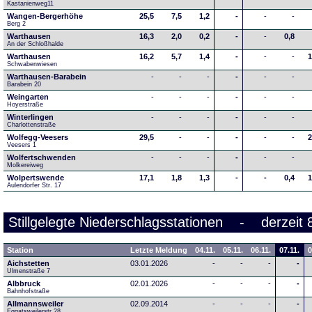
Kastanienweg11
Wangen-Bergerhöhe
25,5
7,5
1,2
-
-
-
Berg 2
Warthausen
16,3
2,0
0,2
-
-
0,8
An der Schloßhalde 
Warthausen
16,2
5,7
1,4
-
-
-
1
Schwabenwiesen 
Warthausen-Barabein
-
-
-
-
-
-
Barabein 20
Weingarten
-
-
-
-
-
-
Hoyerstraße
Winterlingen
-
-
-
-
-
-
Charlottenstraße
Wolfegg-Veesers
29,5
-
-
-
-
-
2
Veesers 1
Wolfertschwenden
-
-
-
-
-
-
Molkereiweg
Wolpertswende
17,1
1,8
1,3
-
-
0,4
1
Aulendorfer Str. 17
Stillgelegte Niederschlagsstationen - derzeit 
Station
Letzte Meldung
04.11.
05.11.
06.11.
07.11.
0
Aichstetten
03.01.2026
-
-
-
-
Ulmenstraße 7
Albbruck
02.01.2026
-
-
-
-
Bahnhofstraße
Allmannsweiler
02.09.2014
-
-
-
-
Eggatsweilerstr.28