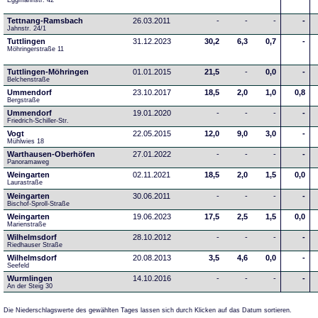
Eggmannstr. 42     
Tettnang-Ramsbach
26.03.2011
-
-
-
-
Jahnstr. 24/1
Tuttlingen
31.12.2023
30,2
6,3
0,7
-
Möhringerstraße 11
Tuttlingen-Möhringen
01.01.2015
21,5
-
0,0
-
Belchenstraße
Ummendorf
23.10.2017
18,5
2,0
1,0
0,8
Bergstraße
Ummendorf
19.01.2020
-
-
-
-
Friedrich-Schiller-Str.
Vogt
22.05.2015
12,0
9,0
3,0
-
Mühlwies 18
Warthausen-Oberhöfen
27.01.2022
-
-
-
-
Panoramaweg 
Weingarten
02.11.2021
18,5
2,0
1,5
0,0
Laurastraße
Weingarten
30.06.2011
-
-
-
-
Bischof-Sproll-Straße
Weingarten
19.06.2023
17,5
2,5
1,5
0,0
Marienstraße
Wilhelmsdorf
28.10.2012
-
-
-
-
Riedhauser Straße 
Wilhelmsdorf
20.08.2013
3,5
4,6
0,0
-
Seefeld
Wurmlingen
14.10.2016
-
-
-
-
An der Steig 30
Die Niederschlagswerte des gewählten Tages lassen sich durch Klicken auf das Datum sortieren.