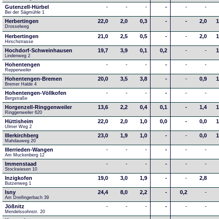
Gutenzell-Hürbel
-
-
-
-
-
-
Bei der Sägmühle 1
Herbertingen
22,0
2,0
0,3
-
-
2,0
1
Drosselweg
Herbertingen
21,0
2,5
0,5
-
-
2,0
1
Hirschstrasse
Hochdorf-Schweinhausen
19,7
3,9
0,1
0,2
-
-
1
Lindenweg 2
Hohentengen
-
-
-
-
-
-
Repperweiler
Hohentengen-Bremen
20,0
3,5
3,8
-
-
0,9
1
Bremer Halde 4
Hohentengen-Völlkofen
-
-
-
-
-
-
Bergstraße
Horgenzell-Ringgenweiler
13,6
2,2
0,4
0,1
-
1,4
1
Ringgenweiler 620
Hüttisheim
22,0
2,0
1,0
0,0
-
0,0
1
Ulmer Weg 2
Illerkirchberg
23,0
1,9
1,0
-
-
0,0
1
Mahdauweg 20
Illerrieden-Wangen
-
-
-
-
-
-
Am Muckenberg 12
Immenstaad
-
-
-
-
-
-
Stockwiesen 10
Inzigkofen
19,0
3,0
1,9
-
-
2,8
Butzenweg 1
Isny
24,4
8,0
2,2
-
0,2
-
Am Dreifingerbach 39
Jößnitz
-
-
-
-
-
-
Mendelssohnstr. 20