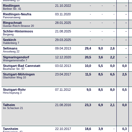
Blütenweg 13
Riedlingen
21.10.2022
-
-
-
-
Berliner Str. 41
Riedlingen-Neufra
03.11.2020
-
-
-
-
Panoramaweg
Ringschnait
28.01.2025
-
-
-
-
Gustav-Reich-Strasse 20
Schlier-Hintermoos
21.08.2025
-
-
-
-
Bergweg
Seekirch
29.03.2025
-
-
-
-
Haldenberg 7
Seltmans
09.04.2013
29,4
9,0
2,6
-
Amselweg 22
Sigmaringendorf
12.12.2020
20,5
3,6
2,2
-
Weingartenstraße 7
Stuttgart-Bad Cannstatt
03.02.2013
10,0
5,5
0,0
0,0
Beuthener Str. 67
Stuttgart-Möhringen
23.04.2017
11,5
8,5
6,5
2,5
Glashütter Weg 10
Stuttgart-Rohr
07.11.2012
9,5
8,5
8,0
0,5
Hirschsprung 3
Talheim
21.08.2016
23,3
6,9
2,1
0,0
Im Schecken 21
Tannheim
22.10.2017
18,6
3,9
-
0,3