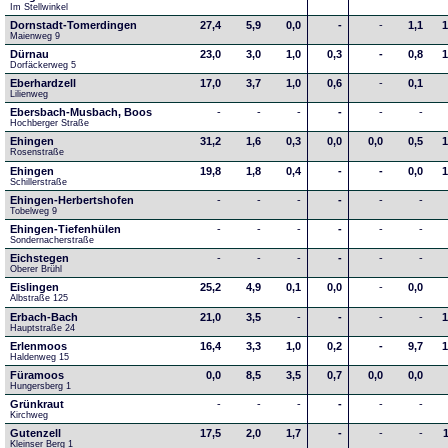
Im Stellwinkel
Dornstadt-Tomerdingen
27,4
5,9
0,0
-
-
1,1
1
Maienweg 9
Dürnau
23,0
3,0
1,0
0,3
-
0,8
1
Dorfäckerweg 5
Eberhardzell
17,0
3,7
1,0
0,6
-
0,1
Lilienweg
Ebersbach-Musbach, Boos
-
-
-
-
-
-
Hochberger Straße
Ehingen
31,2
1,6
0,3
0,0
0,0
0,5
1
Rosenstraße
Ehingen
19,8
1,8
0,4
-
-
0,0
1
Schillerstraße
Ehingen-Herbertshofen
-
-
-
-
-
-
Tobelweg 9
Ehingen-Tiefenhülen
-
-
-
-
-
-
Sondernacherstraße
Eichstegen
-
-
-
-
-
-
Oberer Brühl
Eislingen
25,2
4,9
0,1
0,0
-
0,0
Albstraße 125
Erbach-Bach
21,0
3,5
-
-
-
-
1
Hauptstraße 24
Erlenmoos
16,4
3,3
1,0
0,2
-
9,7
1
Haldenweg 15
Füramoos
0,0
8,5
3,5
0,7
0,0
0,0
Hungersberg 1
Grünkraut
-
-
-
-
-
-
Kirchweg
Gutenzell
17,5
2,0
1,7
-
-
-
Kleinser Berg 1