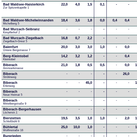
Bad Waldsee-Haisterkirch
22,0
4,0
1,5
0,1
-
-
Zur Spitzenkapelle 1
Bad Waldsee-Michelwinnanden
18,4
3,6
1,8
0,0
0,4
0,4
Michelberg 5
Bad Wurzach-Seibranz
-
-
-
-
-
-
Kimpflerhof 2 
Bad Wurzach-Ziegelbach
16,8
0,7
2,2
-
-
-
Ziegelbach-Greut 5
Baienfurt
20,0
3,0
3,0
1,0
-
0,0
Untere Bergstrasse 7
Berg-Kleintobel
14,2
3,2
1,2
-
-
0,4
Kleintobel
Biberach
21,0
1,8
0,5
0,5
-
0,0
1
Amriswilstrasse
Biberach
-
-
-
-
-
26,0
Strölinweg
Biberach
-
-
45,0
-
-
-
1
Erlenweg
Biberach
-
-
-
-
-
-
Neue Heimat 5
Biberach
-
-
-
-
-
-
Mittelbergstraße 9
Biberach-Bergerhausen
-
-
-
-
-
-
Löcherstr.1
Bierstetten
19,5
3,5
1,0
1,0
-
2,0
1
Schloßbühl 6
Bühlertal
25,0
10,0
1,0
-
-
-
1
Wolfinstraße 16
Burgrieden
-
-
-
-
-
-