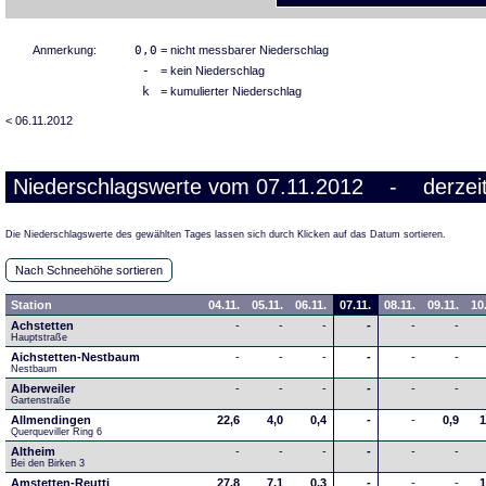
Anmerkung:
0,0
= nicht messbarer Niederschlag
-
= kein Niederschlag
k
= kumulierter Niederschlag
< 06.11.2012
Niederschlagswerte vom 07.11.2012 - derzeit
Die Niederschlagswerte des gewählten Tages lassen sich durch Klicken auf das Datum sortieren.
Nach Schneehöhe sortieren
Station
04.11.
05.11.
06.11.
07.11.
08.11.
09.11.
10
Achstetten
-
-
-
-
-
-
Hauptstraße
Aichstetten-Nestbaum
-
-
-
-
-
-
Nestbaum
Alberweiler
-
-
-
-
-
-
Gartenstraße
Allmendingen
22,6
4,0
0,4
-
-
0,9
1
Querqueviller Ring 6
Altheim
-
-
-
-
-
-
Bei den Birken 3
Amstetten-Reutti
27,8
7,1
0,3
-
-
-
1