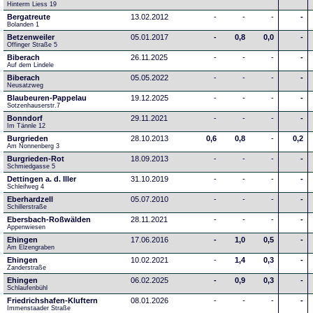
Hinterm Liess 19
Bergatreute
13.02.2012
-
-
-
-
Bolanden 1
Betzenweiler
05.01.2017
-
0,8
0,0
-
Offinger Straße 5
Biberach
26.11.2025
-
-
-
-
Auf dem Lindele
Biberach
05.05.2022
-
-
-
-
Neusatzweg 
Blaubeuren-Pappelau
19.12.2025
-
-
-
-
Sotzenhauserstr.7
Bonndorf
29.11.2021
-
-
-
-
Im Tännle 12
Burgrieden
28.10.2013
0,6
0,8
-
0,2
Am Nonnenberg 3
Burgrieden-Rot
18.09.2013
-
-
-
-
Schmiedgasse 5
Dettingen a. d. Iller
31.10.2019
-
-
-
-
Schleifweg 4
Eberhardzell
05.07.2010
-
-
-
-
Schillerstraße
Ebersbach-Roßwälden
28.11.2021
-
-
-
-
Appenwiesen
Ehingen
17.06.2016
-
1,0
0,5
-
Am Elzengraben
Ehingen
10.02.2021
-
1,4
0,3
-
Zanderstraße
Ehingen
06.02.2025
-
0,9
0,3
-
Schlaufenbühl
Friedrichshafen-Kluftern
08.01.2026
-
-
-
-
Immenstaader Straße