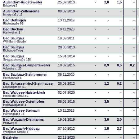
Aulendorf-Rugetsweiler
25.07.2013
-
2,0
1,5
-
Erikaweg 3
Aulendorf-Zollenreute
09.02.2019
-
-
-
-
Imterstraße 12
Bad Bellingen
13.11.2019
-
-
-
-
Rheinstraße 76
Bad Buchau
19.11.2020
-
-
-
-
Hanfweiher 1
Bad Saulgau
19.09.2011
-
-
-
-
Willi-Burth-Straße
Bad Saulgau
28.03.2013
-
-
-
-
Eichendorffweg
Bad Saulgau
15.01.2014
-
-
-
-
Seewattenstraße 128
Bad Saulgau-Lampertsweiler
18.02.2015
-
0,9
0,5
0,2
Valentinstr. 26
Bad Saulgau-Steinbronnen
06.11.2020
-
-
-
-
Forchenhain 6
Bad Schussenried-Steinhausen
26.09.2012
-
1,2
0,2
-
Drosselgasse 4/1
Bad Waldsee-Haisterkirch
02.07.2020
-
-
-
-
Hittelkofer Straße 1
Bad Waldsee-Osterhofen
06.03.2015
-
3,5
-
-
Hochwaldgasse 4
Bad Waldsee-Steinach
10.11.2013
-
-
-
-
Hofraingasse 15
Bad Wurzach-Dietmanns
19.01.2019
-
3,0
2,0
-
Postweg 5
Bad Wurzach-Haidgau
07.10.2012
-
1,8
2,7
-
Wengener Straße 5
Balzheim
22.12.2023
-
-
-
-