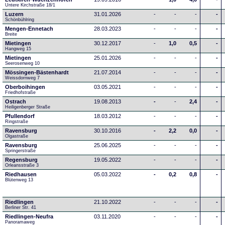
Untere Kirchstraße 18/1
Luzern
31.01.2026
-
-
-
-
Schönbühlring
Mengen-Ennetach
28.03.2023
-
-
-
-
Breite 
Mietingen
30.12.2017
-
1,0
0,5
-
Hangweg 15
Mietingen
25.01.2026
-
-
-
-
Seerosenweg 10
Mössingen-Bästenhardt
21.07.2014
-
-
-
-
Weissdornweg 7
Oberboihingen
03.05.2021
-
-
-
-
Friedhofstraße
Ostrach
19.08.2013
-
-
2,4
-
Heiligenberger Straße
Pfullendorf
18.03.2012
-
-
-
-
Ringstraße 
Ravensburg
30.10.2016
-
2,2
0,0
-
Olgastraße
Ravensburg
25.06.2025
-
-
-
-
Springerstraße
Regensburg
19.05.2022
-
-
-
-
Orleansstraße 3
Riedhausen
05.03.2022
-
0,2
0,8
-
Blütenweg 13
Riedlingen
21.10.2022
-
-
-
-
Berliner Str. 41
Riedlingen-Neufra
03.11.2020
-
-
-
-
Panoramaweg