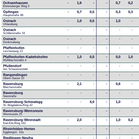
Ochsenhausen
-
1,6
-
-
0,7
0,2
Ehrensberger Weg 5
Öpfingen
-
0,7
0,5
-
0,3
0,3
Hauptstraße 99
Ostrach
-
1,0
0,5
-
1,0
-
Uhlandweg
Ostrach
-
-
-
-
-
-
Schillerstraße 19
Ostrach
-
-
-
-
-
-
Denkmalweg 
Pfaffenhofen
-
-
-
-
-
-
Lerchenweg 13
Pfaffenhofen-Kadeltshofen
-
1,0
0,5
-
0,0
1,0
Mühlbachstraße 4
Pfullendorf
-
-
-
-
-
-
Am Schweizersbild 
Rangendingen
-
-
-
-
-
-
Obere Gasse 10
Ravensburg
-
2,1
-
-
0,6
-
Bleicherstraße
Ravensburg
-
-
-
-
-
-
Seestraße 
Ravensburg-Schmalegg
-
-
4,0
-
1,0
-
St.-Magdalena-Ring 42
Ravensburg-Wernsreute
-
-
-
-
-
-
Wernsreute 25
Ravensburg-Weststadt
-
2,0
-
-
1,0
0,2
Karl-Erb-Ring 142
Rheinfelden-Herten
-
-
-
-
-
-
Eggbergstr. 10a
Riedlingen-Neufra
-
-
-
-
-
-