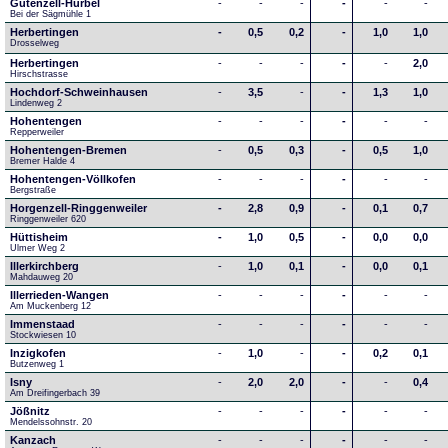
Gutenzell-Hürbel
-
-
-
-
-
-
Bei der Sägmühle 1
Herbertingen
-
0,5
0,2
-
1,0
1,0
Drosselweg
Herbertingen
-
-
-
-
-
2,0
Hirschstrasse
Hochdorf-Schweinhausen
-
3,5
-
-
1,3
1,0
Lindenweg 2
Hohentengen
-
-
-
-
-
-
Repperweiler
Hohentengen-Bremen
-
0,5
0,3
-
0,5
1,0
Bremer Halde 4
Hohentengen-Völlkofen
-
-
-
-
-
-
Bergstraße
Horgenzell-Ringgenweiler
-
2,8
0,9
-
0,1
0,7
Ringgenweiler 620
Hüttisheim
-
1,0
0,5
-
0,0
0,0
Ulmer Weg 2
Illerkirchberg
-
1,0
0,1
-
0,0
0,1
Mahdauweg 20
Illerrieden-Wangen
-
-
-
-
-
-
Am Muckenberg 12
Immenstaad
-
-
-
-
-
-
Stockwiesen 10
Inzigkofen
-
1,0
-
-
0,2
0,1
Butzenweg 1
Isny
-
2,0
2,0
-
-
0,4
Am Dreifingerbach 39
Jößnitz
-
-
-
-
-
-
Mendelssohnstr. 20
Kanzach
-
-
-
-
-
-