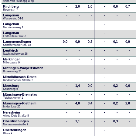
Anna von Russegg-Weg
Kirchberg
-
2,0
1,0
-
0,6
0,7
Rosenstr. 7
Langenau
-
-
-
-
-
-
Wasserstr. 54-1
Langenau
-
-
-
-
-
-
Narzissenweg 1
Langenau
-
-
-
-
-
-
Edith-Stein-Straße
Langenenslingen
0,0
0,9
0,2
-
0,1
0,9
Schattenweiler Str. 18
Leutkirch
-
-
-
-
-
-
Nachtigallenweg 28
Merklingen
-
-
-
-
-
-
Millergasse 9
Mietingen-Walpertshofen
-
-
-
-
-
-
Bussenweg 31
Mittelbiberach-Reute
-
-
-
-
-
-
Rindenmooser Straße 2
Moosburg
-
1,4
0,0
-
0,2
0,6
Käserweg 5
Münsingen-Bremelau
-
-
-
-
-
-
Teichackerhof 1
Münsingen-Rietheim
-
4,0
3,4
-
0,2
2,0
In der Lise 20
Neresheim
-
-
-
-
-
-
Alfred-Delp-Straße 8
Oberdischingen
-
1,1
-
-
0,3
-
Normannenstraße 7
Oberteuringen
-
-
-
-
-
-
Bibruck