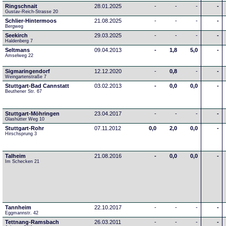
Ringschnait
28.01.2025
-
-
-
-
Gustav-Reich-Strasse 20
Schlier-Hintermoos
21.08.2025
-
-
-
-
Bergweg
Seekirch
29.03.2025
-
-
-
-
Haldenberg 7
Seltmans
09.04.2013
-
1,8
5,0
-
Amselweg 22
Sigmaringendorf
12.12.2020
-
0,8
-
-
Weingartenstraße 7
Stuttgart-Bad Cannstatt
03.02.2013
-
0,0
0,0
-
Beuthener Str. 67
Stuttgart-Möhringen
23.04.2017
-
-
-
-
Glashütter Weg 10
Stuttgart-Rohr
07.11.2012
0,0
2,0
0,0
-
Hirschsprung 3
Talheim
21.08.2016
-
0,0
0,0
-
Im Schecken 21
Tannheim
22.10.2017
-
-
-
-
Eggmannstr. 42     
Tettnang-Ramsbach
26.03.2011
-
-
-
-