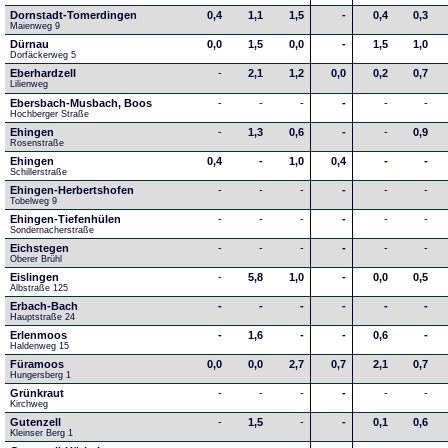
Dornstadt-Tomerdingen
0,4
1,1
1,5
-
0,4
0,3
Maienweg 9
Dürnau
0,0
1,5
0,0
-
1,5
1,0
Dorfäckerweg 5
Eberhardzell
-
2,1
1,2
0,0
0,2
0,7
Lilienweg
Ebersbach-Musbach, Boos
-
-
-
-
-
-
Hochberger Straße
Ehingen
-
1,3
0,6
-
-
0,9
Rosenstraße
Ehingen
0,4
-
1,0
0,4
-
-
Schillerstraße
Ehingen-Herbertshofen
-
-
-
-
-
-
Tobelweg 9
Ehingen-Tiefenhülen
-
-
-
-
-
-
Sondernacherstraße
Eichstegen
-
-
-
-
-
-
Oberer Brühl
Eislingen
-
5,8
1,0
-
0,0
0,5
Albstraße 125
Erbach-Bach
-
-
-
-
-
-
Hauptstraße 24
Erlenmoos
-
1,6
-
-
0,6
-
Haldenweg 15
Füramoos
0,0
0,0
2,7
0,7
2,1
0,7
Hungersberg 1
Grünkraut
-
-
-
-
-
-
Kirchweg
Gutenzell
-
1,5
-
-
0,1
0,6
Kleinser Berg 1