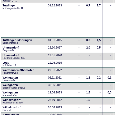
Jahnstr. 24/1
Tuttlingen
31.12.2023
-
0,7
1,7
-
Möhringerstraße 11
Tuttlingen-Möhringen
01.01.2015
-
0,0
1,5
-
Belchenstraße
Ummendorf
23.10.2017
-
2,0
0,5
-
Bergstraße
Ummendorf
19.01.2020
-
-
-
-
Friedrich-Schiller-Str.
Vogt
22.05.2015
-
-
-
-
Mühlwies 18
Warthausen-Oberhöfen
27.01.2022
-
-
-
-
Panoramaweg 
Weingarten
02.11.2021
-
1,2
0,2
0,1
Laurastraße
Weingarten
30.06.2011
-
-
-
-
Bischof-Sproll-Straße
Weingarten
19.06.2023
-
1,5
-
0,0
Marienstraße
Wilhelmsdorf
28.10.2012
-
1,5
-
-
Riedhauser Straße 
Wilhelmsdorf
20.08.2013
-
-
-
-
Seefeld
Wurmlingen
14.10.2016
-
-
-
-