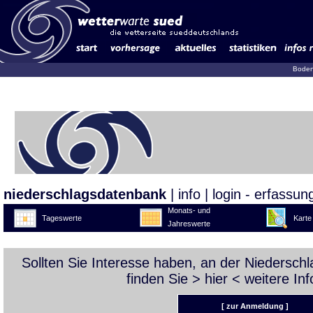
Boden
niederschlagsdatenbank
|
info
|
login - erfassun
Monats- und
Tageswerte
Karte
Jahreswerte
Sollten Sie Interesse haben, an der Niedersc
finden Sie >
hier
< weitere Inf
[ zur Anmeldung ]