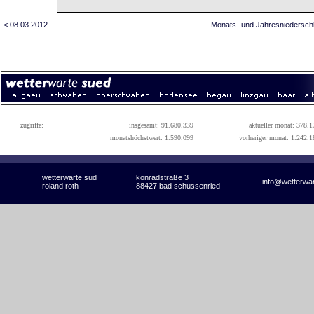
< 08.03.2012
Monats- und Jahresniedersch
zugriffe:
insgesamt: 91.680.339
aktueller monat: 378.1
monatshöchstwert: 1.590.099
vorheriger monat: 1.242.1
wetterwarte süd
konradstraße 3
info@wetterwa
roland roth
88427 bad schussenried