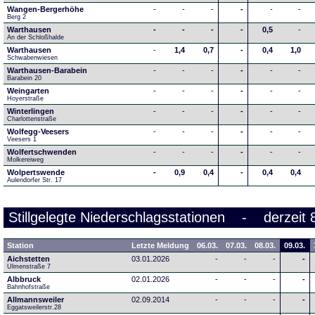
Wangen-Bergerhöhe
-
-
-
-
-
-
Berg 2
Warthausen
-
-
-
-
0,5
-
An der Schloßhalde 
Warthausen
-
1,4
0,7
-
0,4
1,0
Schwabenwiesen 
Warthausen-Barabein
-
-
-
-
-
-
Barabein 20
Weingarten
-
-
-
-
-
-
Hoyerstraße
Winterlingen
-
-
-
-
-
-
Charlottenstraße
Wolfegg-Veesers
-
-
-
-
-
-
Veesers 1
Wolfertschwenden
-
-
-
-
-
-
Molkereiweg
Wolpertswende
-
0,9
0,4
-
0,4
0,4
Aulendorfer Str. 17
Stillgelegte Niederschlagsstationen - derzeit 
Station
Letzte Meldung
06.03.
07.03.
08.03.
09.03.
Aichstetten
03.01.2026
-
-
-
-
Ulmenstraße 7
Albbruck
02.01.2026
-
-
-
-
Bahnhofstraße
Allmannsweiler
02.09.2014
-
-
-
-
Eggatsweilerstr.28