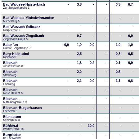
Bad Waldsee-Haisterkirch
-
3,8
-
-
0,3
0,7
Zur Spitzenkapelle 1
Bad Waldsee-Michelwinnanden
-
-
-
-
-
-
Michelberg 5
Bad Wurzach-Seibranz
-
-
-
-
-
-
Kimpflerhof 2 
Bad Wurzach-Ziegelbach
-
0,7
-
-
-
0,9
Ziegelbach-Greut 5
Baienfurt
0,0
1,0
0,0
-
1,0
1,0
Untere Bergstrasse 7
Berg-Kleintobel
-
2,5
-
-
0,8
0,5
Kleintobel
Biberach
-
1,8
0,2
-
0,1
0,9
Amriswilstrasse
Biberach
-
2,0
-
-
0,5
-
Strölinweg
Biberach
-
2,1
0,0
-
1,1
0,8
Erlenweg
Biberach
-
-
-
-
-
-
Neue Heimat 5
Biberach
-
-
-
-
-
-
Mittelbergstraße 9
Biberach-Bergerhausen
-
-
-
-
-
-
Löcherstr.1
Bierstetten
-
-
-
-
-
-
Schloßbühl 6
Bühlertal
-
-
10,0
-
-
-
Wolfinstraße 16
Burgrieden
-
-
-
-
-
-
Im Stellwinkel