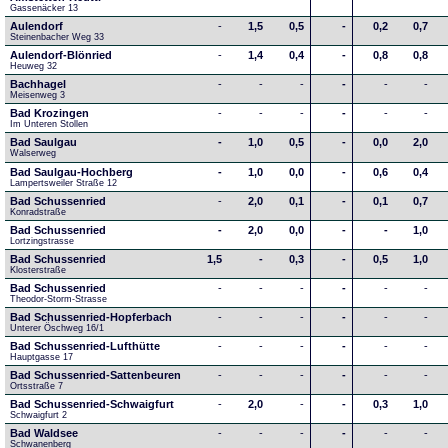
Gassenäcker 13
Aulendorf
-
1,5
0,5
-
0,2
0,7
Steinenbacher Weg 33
Aulendorf-Blönried
-
1,4
0,4
-
0,8
0,8
Heuweg 32
Bachhagel
-
-
-
-
-
-
Meisenweg 3
Bad Krozingen
-
-
-
-
-
-
Im Unteren Stollen
Bad Saulgau
-
1,0
0,5
-
0,0
2,0
Walserweg
Bad Saulgau-Hochberg
-
1,0
0,0
-
0,6
0,4
Lampertsweiler Straße 12
Bad Schussenried
-
2,0
0,1
-
0,1
0,7
Konradstraße
Bad Schussenried
-
2,0
0,0
-
-
1,0
Lortzingstrasse
Bad Schussenried
1,5
-
0,3
-
0,5
1,0
Klosterstraße
Bad Schussenried
-
-
-
-
-
-
Theodor-Storm-Strasse
Bad Schussenried-Hopferbach
-
-
-
-
-
-
Unterer Öschweg 16/1
Bad Schussenried-Lufthütte
-
-
-
-
-
-
Hauptgasse 17
Bad Schussenried-Sattenbeuren
-
-
-
-
-
-
Ortsstraße 7
Bad Schussenried-Schwaigfurt
-
2,0
-
-
0,3
1,0
Schwaigfurt 2
Bad Waldsee
-
-
-
-
-
-
Schwanenberg