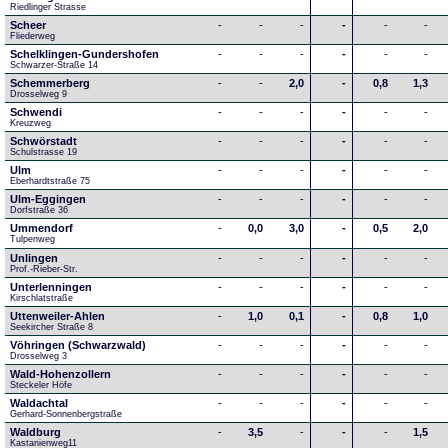
Riedlinger Strasse
Scheer
-
-
-
-
-
-
Fliederweg
Schelklingen-Gundershofen
-
-
-
-
-
-
Schwarzer-Straße 14
Schemmerberg
-
-
2,0
-
0,8
1,3
Drosselweg 9
Schwendi
-
-
-
-
-
-
Kreuzweg
Schwörstadt
-
-
-
-
-
-
Schulstrasse 19
Ulm
-
-
-
-
-
-
Eberhardtstraße 75
Ulm-Eggingen
-
-
-
-
-
-
Dorfstraße 36
Ummendorf
-
0,0
3,0
-
0,5
2,0
Tulpenweg
Unlingen
-
-
-
-
-
-
Prof.-Rieber-Str.
Unterlenningen
-
-
-
-
-
-
Kirschlatstraße
Uttenweiler-Ahlen
-
1,0
0,1
-
0,8
1,0
Seekircher Straße 8
Vöhringen (Schwarzwald)
-
-
-
-
-
-
Drosselweg 3
Wald-Hohenzollern
-
-
-
-
-
-
Steckeler Höfe
Waldachtal
-
-
-
-
-
-
Gerhard-Sonnenbergstraße
Waldburg
-
3,5
-
-
-
1,5
Kastanienweg11