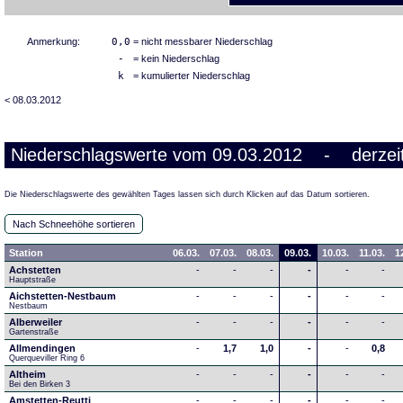
Anmerkung:
0,0
= nicht messbarer Niederschlag
-
= kein Niederschlag
k
= kumulierter Niederschlag
< 08.03.2012
Niederschlagswerte vom 09.03.2012 - derzeit
Die Niederschlagswerte des gewählten Tages lassen sich durch Klicken auf das Datum sortieren.
Nach Schneehöhe sortieren
Station
06.03.
07.03.
08.03.
09.03.
10.03.
11.03.
1
Achstetten
-
-
-
-
-
-
Hauptstraße
Aichstetten-Nestbaum
-
-
-
-
-
-
Nestbaum
Alberweiler
-
-
-
-
-
-
Gartenstraße
Allmendingen
-
1,7
1,0
-
-
0,8
Querqueviller Ring 6
Altheim
-
-
-
-
-
-
Bei den Birken 3
Amstetten-Reutti
-
-
-
-
-
-