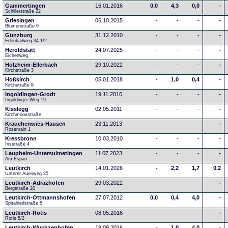
Gammertingen
16.01.2016
0,0
4,3
0,0
-
Schillerstraße 22
Griesingen
06.10.2015
-
-
-
-
Blumenstraße 9
Günzburg
31.12.2010
-
-
-
-
Erlenbadweg 34 1/2
Heroldstatt
24.07.2025
-
-
-
-
Eichenweg 
Holzheim-Ellerbach
29.10.2022
-
-
-
-
Kirchstraße 3
Hoßkirch
05.01.2018
-
1,0
0,4
-
Kirchstraße 8
Ingoldingen-Grodt
19.11.2016
-
-
-
-
Ingoldinger Weg 19
Kisslegg
02.05.2011
-
-
-
-
Kirchmoosstraße
Krauchenwies-Hausen
23.11.2013
-
-
-
-
Rosenrain 1
Kressbronn
10.03.2010
-
-
-
-
Irisstraße 4
Laupheim-Untersulmetingen
11.07.2023
-
-
-
-
Am Espan
Leutkirch
14.01.2026
-
2,2
1,7
0,2
Unterer Auenweg 25
Leutkirch-Adrazhofen
29.03.2022
-
-
-
-
Bergstraße 20
Leutkirch-Ottmannshofen
27.07.2012
0,0
0,4
4,0
-
Spitalriedstraße 5
Leutkirch-Rotis
08.05.2016
-
-
-
-
Rotis 5/2
Leutkirch-Wuchzenhofen
19.09.2016
-
1,0
4,0
-