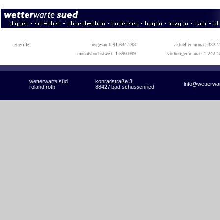
zugriffe:
insgesamt: 91.634.298
aktueller monat: 332.1
monatshöchstwert: 1.590.099
vorheriger monat: 1.242.1
wetterwarte süd
konradstraße 3
info@wetterwa
roland roth
88427 bad schussenried