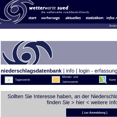
Boden
niederschlagsdatenbank
|
info
|
login - erfassun
Monats- und
Tageswerte
Karte
Jahreswerte
Sollten Sie Interesse haben, an der Niedersch
finden Sie >
hier
< weitere Inf
[ zur Anmeldung ]