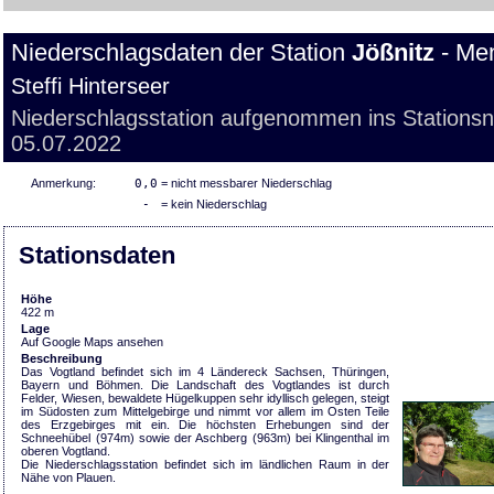
Niederschlagsdaten der Station
Jößnitz
- Men
Steffi Hinterseer
Niederschlagsstation aufgenommen ins Stations
05.07.2022
Anmerkung:
0,0
= nicht messbarer Niederschlag
-
= kein Niederschlag
Stationsdaten
Höhe
422 m
Lage
Auf Google Maps ansehen
Beschreibung
Das Vogtland befindet sich im 4 Ländereck Sachsen, Thüringen,
Bayern und Böhmen. Die Landschaft des Vogtlandes ist durch
Felder, Wiesen, bewaldete Hügelkuppen sehr idyllisch gelegen, steigt
im Südosten zum Mittelgebirge und nimmt vor allem im Osten Teile
des Erzgebirges mit ein. Die höchsten Erhebungen sind der
Schneehübel (974m) sowie der Aschberg (963m) bei Klingenthal im
oberen Vogtland.
Die Niederschlagsstation befindet sich im ländlichen Raum in der
Nähe von Plauen.