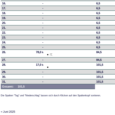
16.
-
6,5
17.
-
6,5
18.
-
6,5
19.
-
6,5
20.
-
6,5
21.
-
6,5
22.
-
6,5
23.
-
6,5
24.
-
6,5
25.
-
6,5
26.
78,0
84,5
k
27.
-
84,5
28.
17,0
101,5
k
29.
-
101,5
30.
-
101,5
31.
-
101,5
Gesamt:
101,5
Die Spalten "Tag" und "Niederschlag" lassen sich durch Klicken auf den Spaltenkopf sortieren.
< Juni 2025