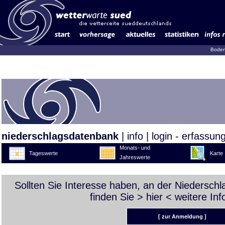
Boden
niederschlagsdatenbank
|
info
|
login - erfassun
Monats- und
Tageswerte
Karte
Jahreswerte
Sollten Sie Interesse haben, an der Niedersch
finden Sie >
hier
< weitere Inf
[ zur Anmeldung ]