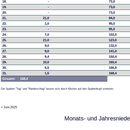
18.
-
73,0
19.
-
73,0
20.
-
73,0
21.
21,0
94,0
22.
1,0
95,0
23.
-
95,0
24.
7,0
102,0
25.
21,0
123,0
26.
9,0
132,0
27.
9,0
141,0
28.
9,4
150,4
29.
10,0
160,4
30.
6,5
166,9
31.
1,5
168,4
Gesamt:
168,4
Die Spalten "Tag" und "Niederschlag" lassen sich durch Klicken auf den Spaltenkopf sortieren.
< Juni 2025
Monats- und Jahresniede