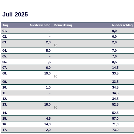
Juli 2025
Tag
Niederschlag
Bemerkung
Niederschlag 
01.
-
0,0
02.
-
0,0
03.
2,0
2,0
04.
5,0
7,0
05.
-
7,0
06.
1,5
8,5
07.
6,0
14,5
08.
19,0
33,5
09.
-
33,5
10.
1,0
34,5
11.
-
34,5
12.
-
34,5
13.
18,0
52,5
14.
-
52,5
15.
4,5
57,0
16.
14,0
71,0
17.
2,0
73,0