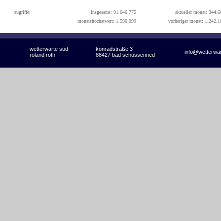
zugriffe:
insgesamt: 91.646.775
aktueller monat: 344.6
monatshöchstwert: 1.590.099
vorheriger monat: 1.242.1
wetterwarte süd
konradstraße 3
info@wetterwa
roland roth
88427 bad schussenried