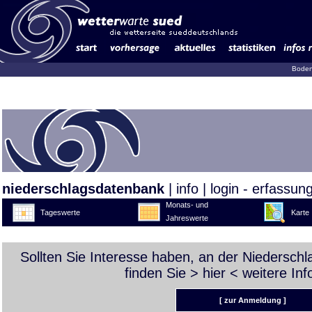
Boden
niederschlagsdatenbank
|
info
|
login - erfassun
Monats- und
Tageswerte
Karte
Jahreswerte
Sollten Sie Interesse haben, an der Niedersch
finden Sie >
hier
< weitere Inf
[ zur Anmeldung ]