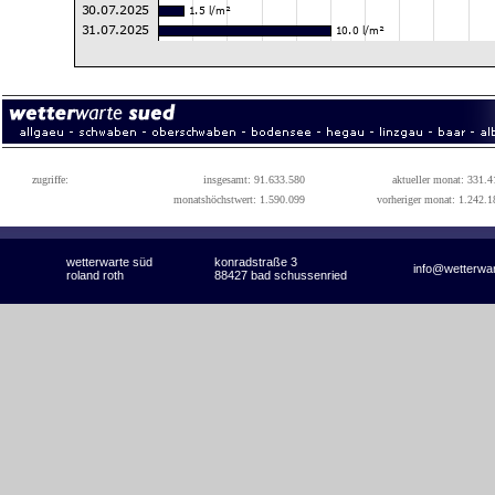
zugriffe:
insgesamt: 91.633.580
aktueller monat: 331.4
monatshöchstwert: 1.590.099
vorheriger monat: 1.242.1
wetterwarte süd
konradstraße 3
info@wetterwa
roland roth
88427 bad schussenried