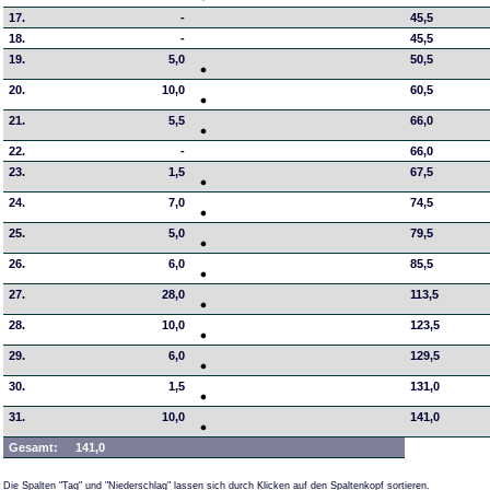
17.
-
45,5
18.
-
45,5
19.
5,0
50,5
20.
10,0
60,5
21.
5,5
66,0
22.
-
66,0
23.
1,5
67,5
24.
7,0
74,5
25.
5,0
79,5
26.
6,0
85,5
27.
28,0
113,5
28.
10,0
123,5
29.
6,0
129,5
30.
1,5
131,0
31.
10,0
141,0
Gesamt:
141,0
Die Spalten "Tag" und "Niederschlag" lassen sich durch Klicken auf den Spaltenkopf sortieren.