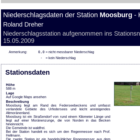
Niederschlagsdaten der Station
Moosburg
- 
Roland Dreher
Niederschlagsstation aufgenommen ins Stations
15.05.2009
Anmerkung:
0,0
= nicht messbarer Niederschlag
-
= kein Niederschlag
Stationsdaten
Höhe
588 m
Lage
Auf Google Maps ansehen
Beschreibung
Moosburg liegt am Rand des Federseebeckens und umfasst
verlandete Gebiete des Urfedersees und leicht ansteigendes
Altmoränenland.
Moosburg ist ein Straßendorf von rund einem Kilometer Länge und
liegt auf einer Moränenzunge, die von Norden in das Becken
hineinreicht.
Die Gemeinde ist waldfrei.
Bei der Station handelt es sich um den Regenmesser nach Prof.
Hellmann.
Die zweite Station ist ein handelsüblicher Regenmesser aus dem