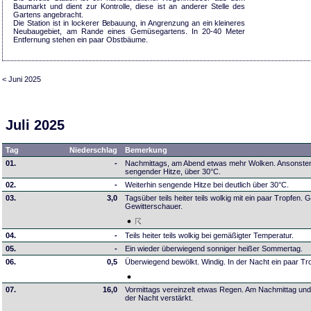
Baumarkt und dient zur Kontrolle, diese ist an anderer Stelle des
Gartens angebracht.
Die Station ist in lockerer Bebauung, in Angrenzung an ein kleineres
Neubaugebiet, am Rande eines Gemüsegartens. In 20-40 Meter
Entfernung stehen ein paar Obstbäume.
< Juni 2025
Juli 2025
Tag
Niederschlag
Bemerkung
01.
-
Nachmittags, am Abend etwas mehr Wolken. Ansonsten 
sengender Hitze, über 30°C.
02.
-
Weiterhin sengende Hitze bei deutlich über 30°C.
03.
3,0
Tagsüber teils heiter teils wolkig mit ein paar Tropfen.
Gewitterschauer.
04.
-
Teils heiter teils wolkig bei gemäßigter Temperatur.
05.
-
Ein wieder überwiegend sonniger heißer Sommertag.
06.
0,5
Überwiegend bewölkt. Windig. In der Nacht ein paar Tr
07.
16,0
Vormittags vereinzelt etwas Regen. Am Nachmittag und
der Nacht verstärkt.