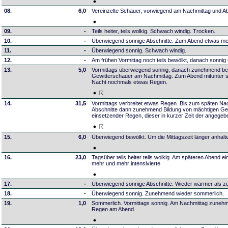
08.
6,0
Vereinzelte Schauer, vorwiegend am Nachmittag und A
09.
-
Teils heiter, teils wolkig. Schwach windig. Trocken.
10.
-
Überwiegend sonnige Abschnitte. Zum Abend etwas me
11.
-
Überwiegend sonnig. Schwach windig.
12.
-
Am frühen Vormittag noch teils bewölkt, danach sonni
13.
5,0
Vormittags überwiegend sonnig, danach zunehmend be
Gewitterschauer am Nachmittag. Zum Abend mitunter so
Nacht nochmals etwas Regen.
14.
31,5
Vormittags verbreitet etwas Regen. Bis zum späten Na
Abschnitte dann zunehmend Bildung von mächtigen Ge
einsetzender Regen, dieser in kurzer Zeit der angegeb
15.
6,0
Überwiegend bewölkt. Um die Mittagszeit länger anhal
16.
23,0
Tagsüber teils heiter teils wolkig. Am späteren Abend 
mehr und mehr intensivierte.
17.
-
Überwiegend sonnige Abschnitte. Wieder wärmer als zu
18.
-
Überwiegend sonnig. Zunehmend wieder sommerlich.
19.
1,0
Sommerlich. Vormittags sonnig. Am Nachmittag zuneh
Regen am Abend.