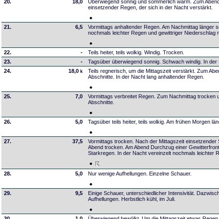
20.
18,0
Überwiegend sonnig und sommerlich warm. Zum Aben
einsetzender Regen, der sich in der Nacht verstärkt.
21.
6,5
Vormittags anhaltender Regen. Am Nachmittag länger 
nochmals leichter Regen und gewittriger Niederschlag 
22.
-
Teils heiter, teils wolkig. Windig. Trocken.
23.
-
Tagsüber überwiegend sonnig. Schwach windig. In der
24.
18,0
Teils regnerisch, um die Mittagszeit verstärkt. Zum Ab
k
Abschnitte. In der Nacht lang anhaltender Regen.
25.
7,0
Vormittags verbreitet Regen. Zum Nachmittag trocken 
Abschnitte.
26.
5,0
Tagsüber teils heiter, teils wolkig. Am frühen Morgen l
27.
37,5
Vormittags trocken. Nach der Mittagszeit einsetzender
Abend trocken. Am Abend Durchzug einer Gewitterfron
Starkregen. In der Nacht vereinzelt nochmals leichter 
28.
5,0
Nur wenige Aufhellungen. Einzelne Schauer.
29.
9,5
Einige Schauer, unterschiedlicher Intensivität. Dazwis
Aufhellungen. Herbstlich kühl, im Juli.
30.
1,0
Überwiegend bewölkt. Um die Mittagszeit etwas Regen