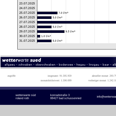
zugriffe:
insgesamt: 91.595.959
aktueller monat: 293.7
monatshöchstwert: 1.590.099
vorheriger monat: 1.242.1
wetterwarte süd
konradstraße 3
info@wetterwa
roland roth
88427 bad schussenried