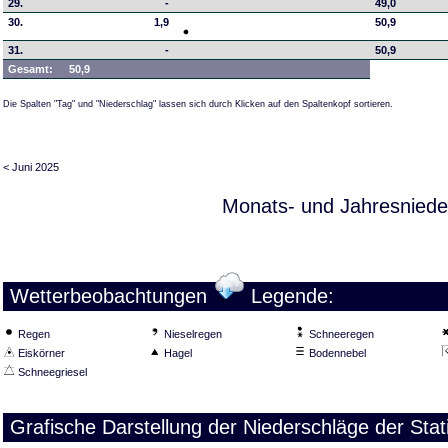
29.
-
49,0
30.
1,9
50,9
31.
-
50,9
Gesamt:
50,9
Die Spalten "Tag" und "Niederschlag" lassen sich durch Klicken auf den Spaltenkopf sortieren.
< Juni 2025
Monats- und Jahresniede
Wetterbeobachtungen
Legende:
Regen
Nieselregen
Schneeregen
Eiskörner
Hagel
Bodennebel
Schneegriesel
Grafische Darstellung der Niederschläge der Sta