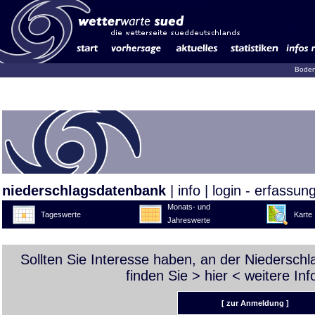
Boden
niederschlagsdatenbank
|
info
|
login - erfassun
Monats- und
Tageswerte
Karte
Jahreswerte
Sollten Sie Interesse haben, an der Niedersch
finden Sie >
hier
< weitere Inf
[ zur Anmeldung ]