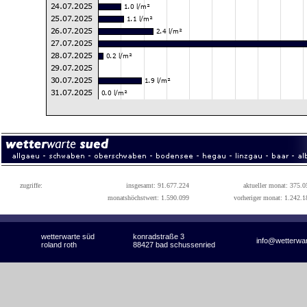
zugriffe:
insgesamt: 91.677.224
aktueller monat: 375.0
monatshöchstwert: 1.590.099
vorheriger monat: 1.242.1
wetterwarte süd
konradstraße 3
info@wetterwa
roland roth
88427 bad schussenried