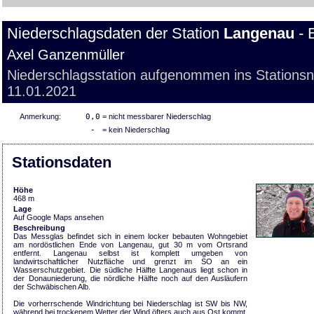
Niederschlagsdaten der Station
Langenau
- 
Axel Ganzenmüller
Niederschlagsstation aufgenommen ins Stations
11.01.2021
Anmerkung:
0,0
= nicht messbarer Niederschlag
-
= kein Niederschlag
Stationsdaten
Höhe
468 m
Lage
Auf Google Maps ansehen
Beschreibung
Das Messglas befindet sich in einem locker bebauten Wohngebiet
am nordöstlichen Ende von Langenau, gut 30 m vom Ortsrand
entfernt. Langenau selbst ist komplett umgeben von
landwirtschaftlicher Nutzfläche und grenzt im SO an ein
Wasserschutzgebiet. Die südliche Hälfte Langenaus liegt schon in
der Donauniederung, die nördliche Hälfte noch auf den Ausläufern
der Schwäbischen Alb.
Die vorherrschende Windrichtung bei Niederschlag ist SW bis NW,
während bei trockenem Wetter der Wind öfters auch aus Ost kommt.