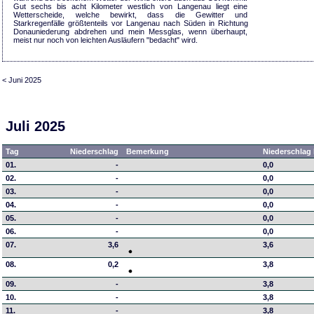
Gut sechs bis acht Kilometer westlich von Langenau liegt eine
Wetterscheide, welche bewirkt, dass die Gewitter und
Starkregenfälle größtenteils vor Langenau nach Süden in Richtung
Donauniederung abdrehen und mein Messglas, wenn überhaupt,
meist nur noch von leichten Ausläufern "bedacht" wird.
< Juni 2025
Juli 2025
Tag
Niederschlag
Bemerkung
Niederschlag 
01.
-
0,0
02.
-
0,0
03.
-
0,0
04.
-
0,0
05.
-
0,0
06.
-
0,0
07.
3,6
3,6
08.
0,2
3,8
09.
-
3,8
10.
-
3,8
11.
-
3,8