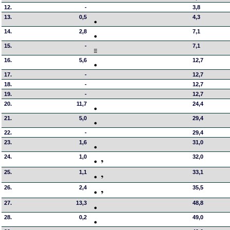
12.
-
3,8
13.
0,5
4,3
14.
2,8
7,1
15.
-
7,1
16.
5,6
12,7
17.
-
12,7
18.
-
12,7
19.
-
12,7
20.
11,7
24,4
21.
5,0
29,4
22.
-
29,4
23.
1,6
31,0
24.
1,0
32,0
25.
1,1
33,1
26.
2,4
35,5
27.
13,3
48,8
28.
0,2
49,0