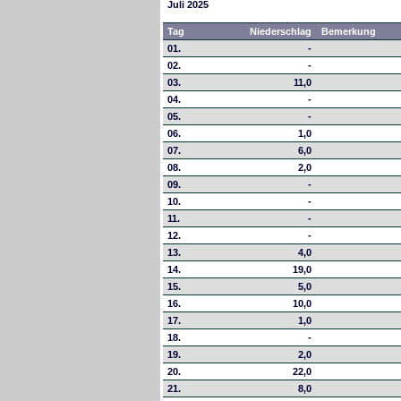
Juli 2025
Tag
Niederschlag
Bemerkung
01.
-
02.
-
03.
11,0
04.
-
05.
-
06.
1,0
07.
6,0
08.
2,0
09.
-
10.
-
11.
-
12.
-
13.
4,0
14.
19,0
15.
5,0
16.
10,0
17.
1,0
18.
-
19.
2,0
20.
22,0
21.
8,0