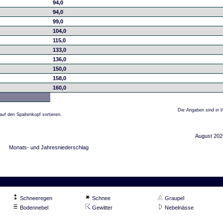
94,0
94,0
99,0
104,0
115,0
133,0
136,0
150,0
158,0
160,0
Die Angaben sind in l
auf den Spaltenkopf sortieren.
August 202
Monats- und Jahresniederschlag
Schneeregen
Schnee
Graupel
Bodennebel
Gewitter
Nebelnässe