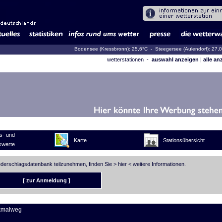
Bodensee (Kressbronn): 25,6°C
- Steegersee (Aulendorf): 27,
wetterstationen -
auswahl anzeigen
|
alle an
s- und
Karte
Stationsübersicht
swerte
iederschlagsdatenbank teilzunehmen, finden Sie >
hier
< weitere Informationen.
[ zur Anmeldung ]
kmalweg