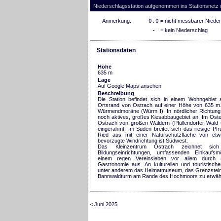
Niederschlagsstation aufgenommen ins Stationsnetz
Anmerkung:
0,0
= nicht messbarer Niede
-
= kein Niederschlag
Stationsdaten
Höhe
635 m
Lage
Auf Google Maps ansehen
Beschreibung
Die Station befindet sich in einem Wohngebiet 
Ortsrand von Ostrach auf einer Höhe von 635 m. 
Würmendmoräne (Würm I). In nördlicher Richtung 
noch aktives, großes Kiesabbaugebiet an. Im Ost
Ostrach von großen Wäldern (Pfullendorfer Wald
eingerahmt. Im Süden breitet sich das riesige Pfr
Ried aus mit einer Naturschutzfläche von et
bevorzugte Windrichtung ist Südwest.
Das Kleinzentrum Ostrach zeichnet sic
Bildungseinrichtungen, umfassenden Einkaufsm
einem regen Vereinsleben vor allem durch s
Gastronomie aus. An kulturellen und touristische
unter anderem das Heimatmuseum, das Grenzste
Bannwaldturm am Rande des Hochmoors zu erwäh
< Juni 2025