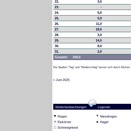
22.
3,0
23.
-
24.
5,0
25.
5,0
26.
11,0
27.
18,0
28.
3,0
29.
14,0
30.
8,0
31.
2,0
Gesamt:
160,0
Die Spalten "Tag" und "Niederschlag" lassen sich durch Klicken 
< Juni 2025
Wetterbeobachtungen
Legende:
Regen
Nieselregen
Eiskörner
Hagel
Schneegriesel