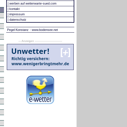
|
werben auf wetterwarte-sued.com
|
kontakt
|
impressum
|
datenschutz
Pegel Konstanz
- www.bodensee.net
--- Anzeigen --------------------------------