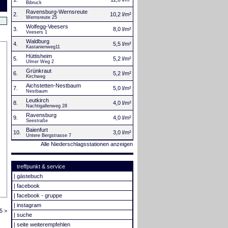
Bibruck
Ravensburg-Wernsreute
2.
10,2 l/m²
Wernsreute 25
Wolfegg-Veesers
3.
8,0 l/m²
Veesers 1
Waldburg
4.
5,5 l/m²
Kastanienweg11
Hüttisheim
5.
5,2 l/m²
Ulmer Weg 2
Grünkraut
6.
5,2 l/m²
Kirchweg
Aichstetten-Nestbaum
7.
5,0 l/m²
Nestbaum
Leutkirch
8.
4,0 l/m²
Nachtigallenweg 28
Ravensburg
9.
4,0 l/m²
Seestraße
Baienfurt
10.
3,0 l/m²
Untere Bergstrasse 7
Alle Niederschlagsstationen anzeigen
treffpunkt & service
|
gästebuch
|
facebook
|
facebook - gruppe
|
instagram
5 >
|
suche
|
seite weiterempfehlen