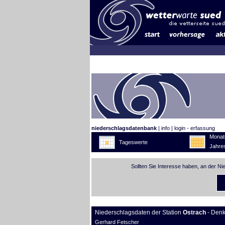
niederschlagsdatenbank
|
info
|
login - erfassung
Monat
Tageswerte
Jahre
Sollten Sie Interesse haben, an der N
Niederschlagsdaten der Station
Ostrach
- Den
Gerhard Fetscher