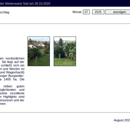
 der Wetterwarte Süd am 28.10.2020
Monat:
.
rschlag
am nordöstlichen
Sie liegt auf der
schließt sich ein
en und Westen ist
 und Wagenhardt)
unger-Burgweiler-
wa 1400 ha. Die
h neben guten
öglichkeiten und
eine exzellente
n Highlights sind
inmuseum und der
nen.
August 202