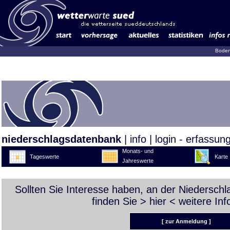
Boden
niederschlagsdatenbank
|
info
|
login - erfassun
Monats- und
Tageswerte
Karte
Jahreswerte
Sollten Sie Interesse haben, an der Niedersch
finden Sie >
hier
< weitere Inf
[ zur Anmeldung ]