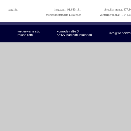
zugriffe:
insgesamt: 91.680.131
aktueller monat: 377.9
monatshöchstwert: 1.590.099
vorheriger monat: 1.242.1
wetterwarte süd
konradstraße 3
info@wetterwa
roland roth
88427 bad schussenried