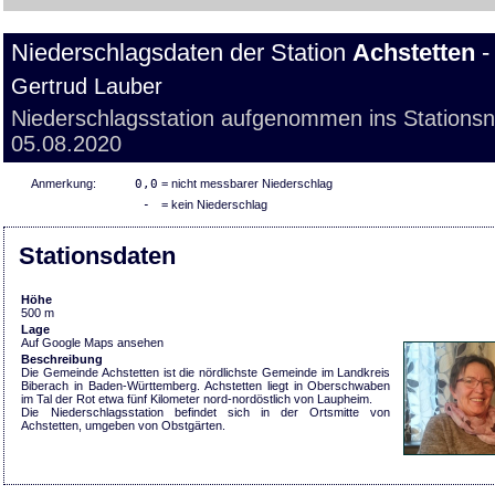
Niederschlagsdaten der Station
Achstetten
-
Gertrud Lauber
Niederschlagsstation aufgenommen ins Stations
05.08.2020
Anmerkung:
0,0
= nicht messbarer Niederschlag
-
= kein Niederschlag
Stationsdaten
Höhe
500 m
Lage
Auf Google Maps ansehen
Beschreibung
Die Gemeinde Achstetten ist die nördlichste Gemeinde im Landkreis
Biberach in Baden-Württemberg. Achstetten liegt in Oberschwaben
im Tal der Rot etwa fünf Kilometer nord-nordöstlich von Laupheim.
Die Niederschlagsstation befindet sich in der Ortsmitte von
Achstetten, umgeben von Obstgärten.