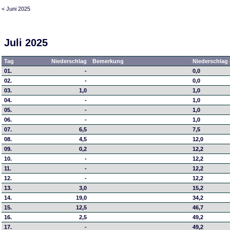
< Juni 2025
Juli 2025
Tag
Niederschlag
Bemerkung
Niederschlag 
01.
-
0,0
02.
-
0,0
03.
1,0
1,0
04.
-
1,0
05.
-
1,0
06.
-
1,0
07.
6,5
7,5
08.
4,5
12,0
09.
0,2
12,2
10.
-
12,2
11.
-
12,2
12.
-
12,2
13.
3,0
15,2
14.
19,0
34,2
15.
12,5
46,7
16.
2,5
49,2
17.
-
49,2