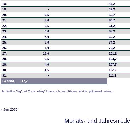
18.
-
49,2
19.
-
49,2
20.
6,5
55,7
21.
5,0
60,7
22.
0,5
61,2
23.
4,0
65,2
24.
4,0
69,2
25.
5,0
74,2
26.
1,0
75,2
27.
26,0
101,2
28.
2,5
103,7
29.
4,0
107,7
30.
4,5
112,2
31.
-
112,2
Gesamt:
112,2
Die Spalten "Tag" und "Niederschlag" lassen sich durch Klicken auf den Spaltenkopf sortieren.
< Juni 2025
Monats- und Jahresniede