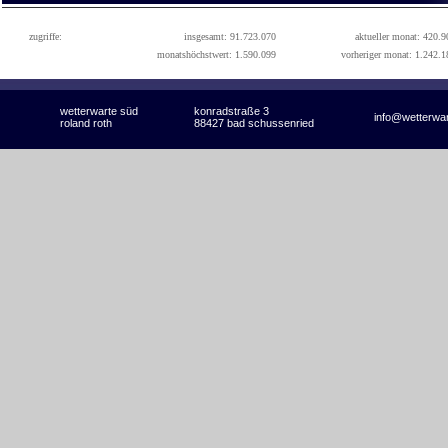
zugriffe:
insgesamt: 91.723.070
aktueller monat: 420.9
monatshöchstwert: 1.590.099
vorheriger monat: 1.242.1
wetterwarte süd
konradstraße 3
info@wetterwa
roland roth
88427 bad schussenried