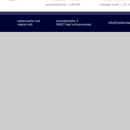
monatshöchstwert: 1.590.099
vorheriger monat: 1.242.1
wetterwarte süd
konradstraße 3
info@wetterwa
roland roth
88427 bad schussenried