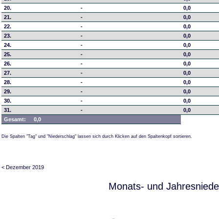
20.
-
0,0
21.
-
0,0
22.
-
0,0
23.
-
0,0
24.
-
0,0
25.
-
0,0
26.
-
0,0
27.
-
0,0
28.
-
0,0
29.
-
0,0
30.
-
0,0
31.
-
0,0
Gesamt:
0,0
Die Spalten "Tag" und "Niederschlag" lassen sich durch Klicken auf den Spaltenkopf sortieren.
< Dezember 2019
Monats- und Jahresniede