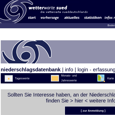
Boden
niederschlagsdatenbank
|
info
|
login - erfassun
Monats- und
Tageswerte
Karte
Jahreswerte
Sollten Sie Interesse haben, an der Niedersch
finden Sie >
hier
< weitere Inf
[ zur Anmeldung ]