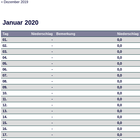
< Dezember 2019
Januar 2020
Tag
Niederschlag
Bemerkung
Niederschlag 
01.
-
0,0
02.
-
0,0
03.
-
0,0
04.
-
0,0
05.
-
0,0
06.
-
0,0
07.
-
0,0
08.
-
0,0
09.
-
0,0
10.
-
0,0
11.
-
0,0
12.
-
0,0
13.
-
0,0
14.
-
0,0
15.
-
0,0
16.
-
0,0
17.
-
0,0