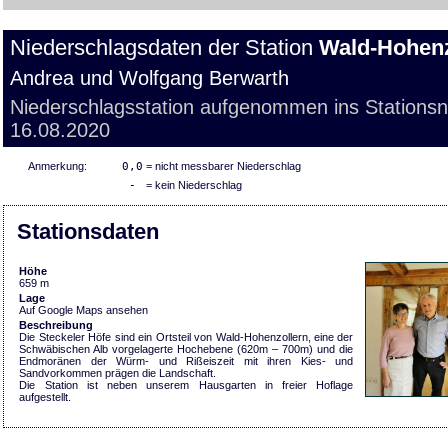
Niederschlagsdaten der Station
Wald-Hohenz
Andrea und Wolfgang Berwarth
Niederschlagsstation aufgenommen ins Stations
16.08.2020
Anmerkung:
0,0
= nicht messbarer Niederschlag
-
= kein Niederschlag
Stationsdaten
Höhe
659 m
Lage
Auf Google Maps ansehen
Beschreibung
Die Steckeler Höfe sind ein Ortsteil von Wald-Hohenzollern, eine der
Schwäbischen Alb vorgelagerte Hochebene (620m – 700m) und die
Endmoränen der Würm- und Rißeiszeit mit ihren Kies- und
Sandvorkommen prägen die Landschaft.
Die Station ist neben unserem Hausgarten in freier Hoflage
aufgestellt.