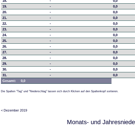
18.
-
0,0
19.
-
0,0
20.
-
0,0
21.
-
0,0
22.
-
0,0
23.
-
0,0
24.
-
0,0
25.
-
0,0
26.
-
0,0
27.
-
0,0
28.
-
0,0
29.
-
0,0
30.
-
0,0
31.
-
0,0
Gesamt:
0,0
Die Spalten "Tag" und "Niederschlag" lassen sich durch Klicken auf den Spaltenkopf sortieren.
< Dezember 2019
Monats- und Jahresniede