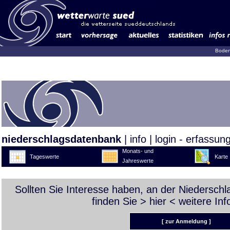
Boden
niederschlagsdatenbank
|
info
|
login - erfassun
Monats- und
Tageswerte
Karte
Jahreswerte
Sollten Sie Interesse haben, an der Niedersch
finden Sie >
hier
< weitere Inf
[ zur Anmeldung ]