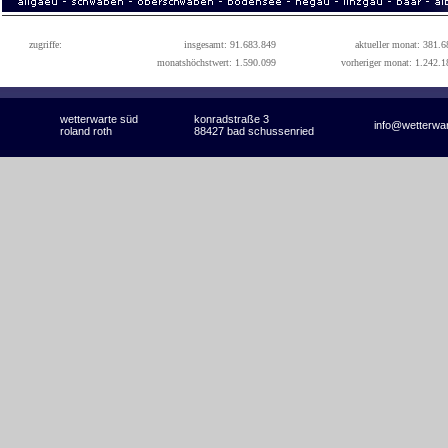
zugriffe:
insgesamt: 91.683.849
aktueller monat: 381.6
monatshöchstwert: 1.590.099
vorheriger monat: 1.242.1
wetterwarte süd
konradstraße 3
info@wetterwa
roland roth
88427 bad schussenried