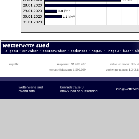
zugriffe:
insgesamt: 91.607.432
aktueller monat: 305.2
monatshöchstwert: 1.590.099
vorheriger monat: 1.242.1
wetterwarte süd
konradstraße 3
info@wetterwa
roland roth
88427 bad schussenried