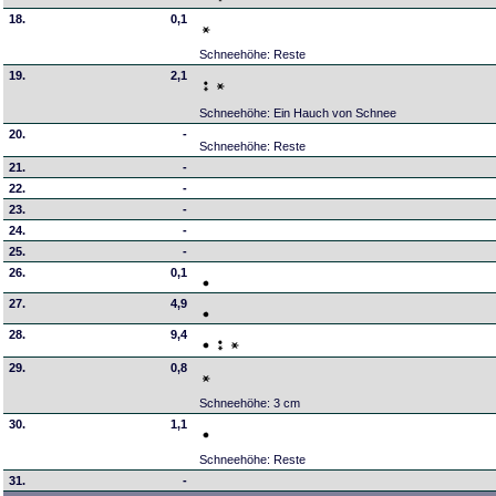
18.
0,1
Schneehöhe: Reste
19.
2,1
Schneehöhe: Ein Hauch von Schnee
20.
-
Schneehöhe: Reste
21.
-
22.
-
23.
-
24.
-
25.
-
26.
0,1
27.
4,9
28.
9,4
29.
0,8
Schneehöhe: 3 cm
30.
1,1
Schneehöhe: Reste
31.
-