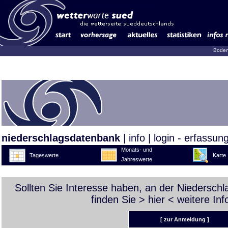
Boden
niederschlagsdatenbank
|
info
|
login - erfassun
Monats- und
Tageswerte
Karte
Jahreswerte
Sollten Sie Interesse haben, an der Niedersch
finden Sie >
hier
< weitere Inf
[ zur Anmeldung ]