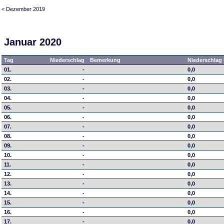
< Dezember 2019
Januar 2020
Tag
Niederschlag
Bemerkung
Niederschlag 
01.
-
0,0
02.
-
0,0
03.
-
0,0
04.
-
0,0
05.
-
0,0
06.
-
0,0
07.
-
0,0
08.
-
0,0
09.
-
0,0
10.
-
0,0
11.
-
0,0
12.
-
0,0
13.
-
0,0
14.
-
0,0
15.
-
0,0
16.
-
0,0
17.
-
0,0