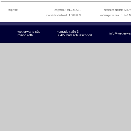
zugriffe:
insgesamt: 91.725.631
aktueller monat: 423.4
monatshöchstwert: 1.590.099
vorheriger monat: 1.242.1
wetterwarte süd
konradstraße 3
info@wetterwa
roland roth
88427 bad schussenried