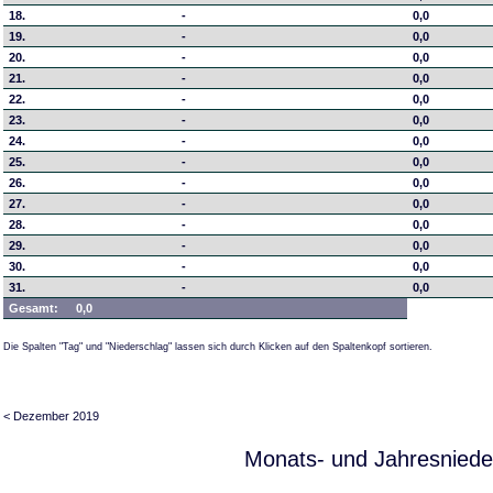
18.
-
0,0
19.
-
0,0
20.
-
0,0
21.
-
0,0
22.
-
0,0
23.
-
0,0
24.
-
0,0
25.
-
0,0
26.
-
0,0
27.
-
0,0
28.
-
0,0
29.
-
0,0
30.
-
0,0
31.
-
0,0
Gesamt:
0,0
Die Spalten "Tag" und "Niederschlag" lassen sich durch Klicken auf den Spaltenkopf sortieren.
< Dezember 2019
Monats- und Jahresniede