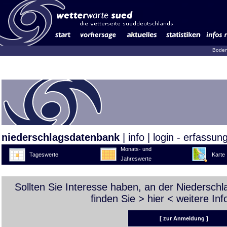
Boden
niederschlagsdatenbank
|
info
|
login - erfassun
Monats- und
Tageswerte
Karte
Jahreswerte
Sollten Sie Interesse haben, an der Niedersch
finden Sie >
hier
< weitere Inf
[ zur Anmeldung ]