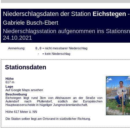
Niederschlagsdaten der Station
Eichstegen
-
Gabriele Busch-Ebert
Niederschlagsstation aufgenommen ins Stations
24.10.2021
Anmerkung:
0,0
= nicht messbarer Niederschlag
-
= kein Niederschlag
Stationsdaten
Höhe
617 m
Lage
Auf Google Maps ansehen
Beschreibung
Eichstegen liegt rund 3km von Altshausen an der Straße von
Aulendorf nach Pfullendorf, südlich der Europäischen
Hauptwasserscheide in hügeliger Jungmoränenlandschaft.
Höhe 617 Meter ü. NN
Die Station selber liegt am Ortsrand in südöstlicher Richtung.