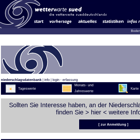
Boden
niederschlagsdatenbank
|
info
|
login - erfassung
Monats- und
Tageswerte
Karte
Jahreswerte
Sollten Sie Interesse haben, an der Niedersch
finden Sie >
hier
< weitere Inf
[ zur Anmeldung ]