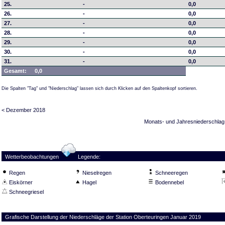
25.
-
0,0
26.
-
0,0
27.
-
0,0
28.
-
0,0
29.
-
0,0
30.
-
0,0
31.
-
0,0
Gesamt:
0,0
Die Spalten "Tag" und "Niederschlag" lassen sich durch Klicken auf den Spaltenkopf sortieren.
< Dezember 2018
Monats- und Jahresniederschlag
Wetterbeobachtungen
Legende:
Regen
Nieselregen
Schneeregen
Eiskörner
Hagel
Bodennebel
Schneegriesel
Grafische Darstellung der Niederschläge der Station Oberteuringen Januar 2019