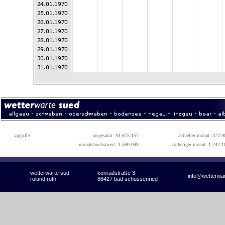
zugriffe:
insgesamt: 91.675.157
aktueller monat: 372.9
monatshöchstwert: 1.590.099
vorheriger monat: 1.242.1
wetterwarte süd
konradstraße 3
info@wetterwa
roland roth
88427 bad schussenried