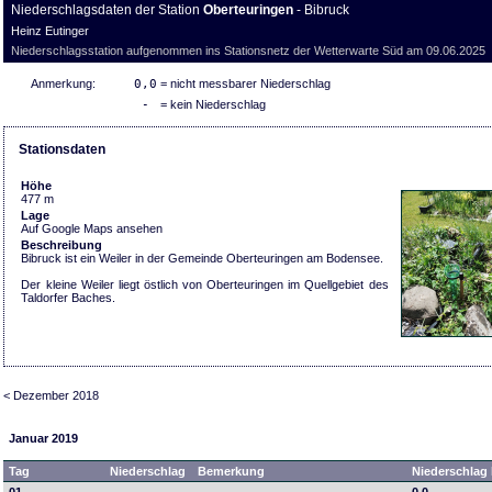
Niederschlagsdaten der Station
Oberteuringen
- Bibruck
Heinz Eutinger
Niederschlagsstation aufgenommen ins Stationsnetz der Wetterwarte Süd am 09.06.2025
Anmerkung:
0,0
= nicht messbarer Niederschlag
-
= kein Niederschlag
Stationsdaten
Höhe
477 m
Lage
Auf Google Maps ansehen
Beschreibung
Bibruck ist ein Weiler in der Gemeinde Oberteuringen am Bodensee.
Der kleine Weiler liegt östlich von Oberteuringen im Quellgebiet des
Taldorfer Baches.
< Dezember 2018
Januar 2019
Tag
Niederschlag
Bemerkung
Niederschlag 