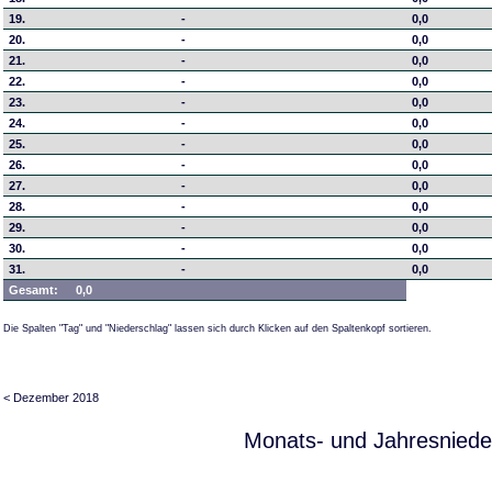
19.
-
0,0
20.
-
0,0
21.
-
0,0
22.
-
0,0
23.
-
0,0
24.
-
0,0
25.
-
0,0
26.
-
0,0
27.
-
0,0
28.
-
0,0
29.
-
0,0
30.
-
0,0
31.
-
0,0
Gesamt:
0,0
Die Spalten "Tag" und "Niederschlag" lassen sich durch Klicken auf den Spaltenkopf sortieren.
< Dezember 2018
Monats- und Jahresniede