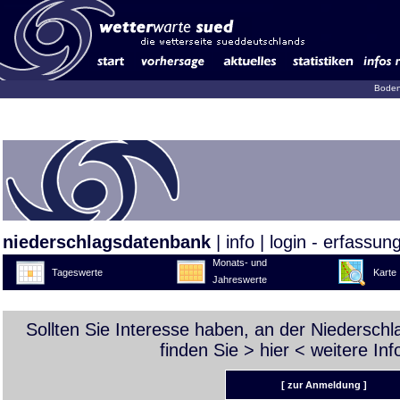
Boden
niederschlagsdatenbank
|
info
|
login - erfassun
Monats- und
Tageswerte
Karte
Jahreswerte
Sollten Sie Interesse haben, an der Niedersch
finden Sie >
hier
< weitere Inf
[ zur Anmeldung ]