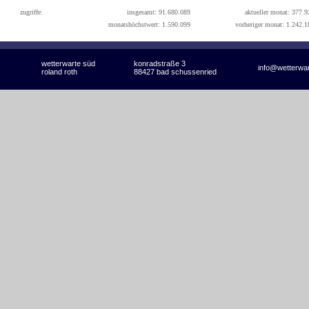
zugriffe:
insgesamt: 91.680.089
aktueller monat: 377.9
monatshöchstwert: 1.590.099
vorheriger monat: 1.242.1
wetterwarte süd
konradstraße 3
info@wetterwa
roland roth
88427 bad schussenried