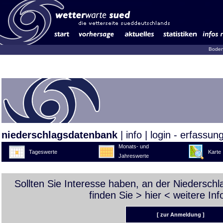
Boden
niederschlagsdatenbank
|
info
|
login - erfassun
Monats- und
Tageswerte
Karte
Jahreswerte
Sollten Sie Interesse haben, an der Niedersch
finden Sie >
hier
< weitere Inf
[ zur Anmeldung ]