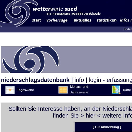
Boden
niederschlagsdatenbank
|
info
|
login - erfassun
Monats- und
Tageswerte
Karte
Jahreswerte
Sollten Sie Interesse haben, an der Niedersch
finden Sie >
hier
< weitere Inf
[ zur Anmeldung ]