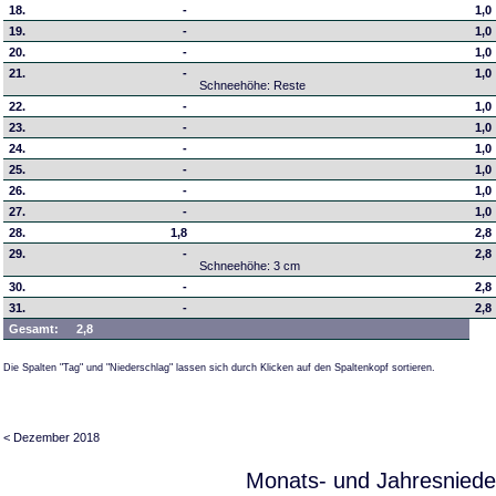
18.
-
1,0
19.
-
1,0
20.
-
1,0
21.
-
1,0
Schneehöhe: Reste
22.
-
1,0
23.
-
1,0
24.
-
1,0
25.
-
1,0
26.
-
1,0
27.
-
1,0
28.
1,8
2,8
29.
-
2,8
Schneehöhe: 3 cm
30.
-
2,8
31.
-
2,8
Gesamt:
2,8
Die Spalten "Tag" und "Niederschlag" lassen sich durch Klicken auf den Spaltenkopf sortieren.
< Dezember 2018
Monats- und Jahresniede