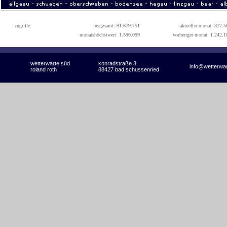
zugriffe:
insgesamt: 91.679.751
aktueller monat: 377.5
monatshöchstwert: 1.590.099
vorheriger monat: 1.242.1
wetterwarte süd
konradstraße 3
info@wetterwa
roland roth
88427 bad schussenried