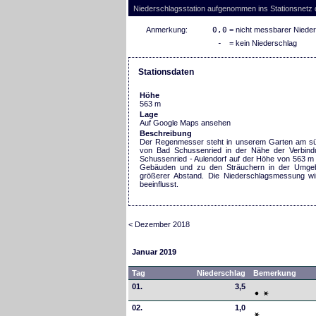
Niederschlagsstation aufgenommen ins Stationsnetz
Anmerkung:
0,0
= nicht messbarer Niede
-
= kein Niederschlag
Stationsdaten
Höhe
563 m
Lage
Auf Google Maps ansehen
Beschreibung
Der Regenmesser steht in unserem Garten am sü
von Bad Schussenried in der Nähe der Verbind
Schussenried - Aulendorf auf der Höhe von 563 m
Gebäuden und zu den Sträuchern in der Umgeb
größerer Abstand. Die Niederschlagsmessung wi
beeinflusst.
< Dezember 2018
Januar 2019
Tag
Niederschlag
Bemerkung
01.
3,5
02.
1,0