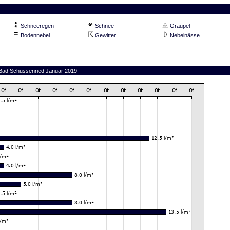
Schneeregen
Schnee
Graupel
Bodennebel
Gewitter
Nebelnässe
n Bad Schussenried Januar 2019