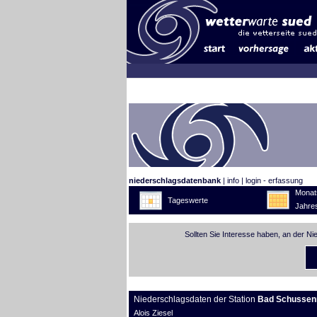
niederschlagsdatenbank
|
info
|
login - erfassung
Monat
Tageswerte
Jahre
Sollten Sie Interesse haben, an der N
Niederschlagsdaten der Station
Bad Schussen
Alois Ziesel