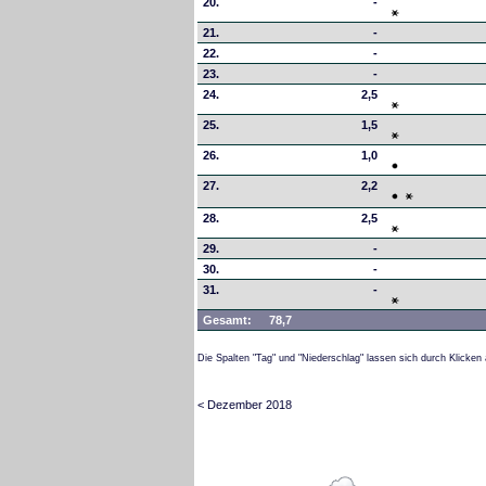
20.
-
21.
-
22.
-
23.
-
24.
2,5
25.
1,5
26.
1,0
27.
2,2
28.
2,5
29.
-
30.
-
31.
-
Gesamt:
78,7
Die Spalten "Tag" und "Niederschlag" lassen sich durch Klicken 
< Dezember 2018