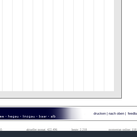
drucken
|
nach oben
|
feedb
65
aktueller monat: 422.496
heute: 2.218
momentan online: 118
99
vorheriger monat: 1.242.184
gestern: 48.406
tageshöchstwert: 111.010