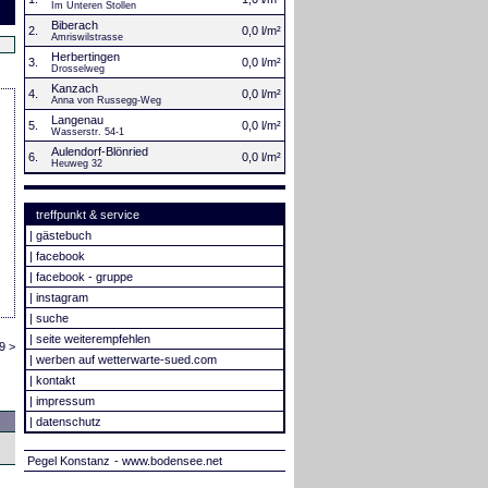
Im Unteren Stollen
Biberach
2.
0,0 l/m²
Amriswilstrasse
Herbertingen
3.
0,0 l/m²
Drosselweg
Kanzach
4.
0,0 l/m²
Anna von Russegg-Weg
Langenau
5.
0,0 l/m²
Wasserstr. 54-1
Aulendorf-Blönried
6.
0,0 l/m²
Heuweg 32
treffpunkt & service
|
gästebuch
|
facebook
|
facebook - gruppe
|
instagram
|
suche
|
seite weiterempfehlen
9 >
|
werben auf wetterwarte-sued.com
|
kontakt
|
impressum
|
datenschutz
Pegel Konstanz
- www.bodensee.net