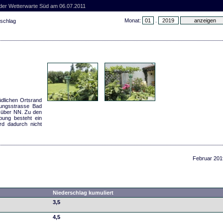
 der Wetterwarte Süd am 06.07.2011
Monat:
.
rschlag
dlichen Ortsrand
ungsstrasse Bad
 über NN. Zu den
ung besteht ein
rd dadurch nicht
Februar 201
Niederschlag kumuliert
3,5
4,5