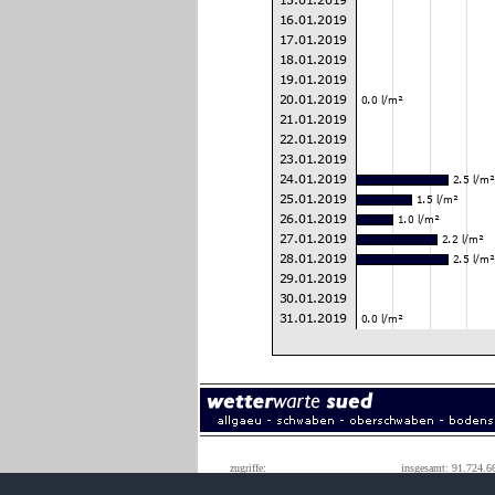
zugriffe:
insgesamt: 91.724.6
monatshöchstwert: 1.590.0