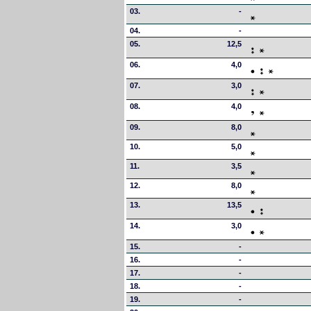
03.
-
04.
-
05.
12,5
06.
4,0
07.
3,0
08.
4,0
09.
8,0
10.
5,0
11.
3,5
12.
8,0
13.
13,5
14.
3,0
15.
-
16.
-
17.
-
18.
-
19.
-