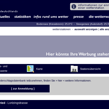
Bodensee (Kressbronn): 25,0°C
- Steegersee (Aulendorf): 25,
wetterstationen -
auswahl anzeigen
|
alle an
s- und
Karte
Stationsübersicht
swerte
iederschlagsdatenbank teilzunehmen, finden Sie >
hier
< weitere Informationen.
[ zur Anmeldung ]
ried
- Lortzingstrasse