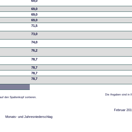
69,0
69,0
69,0
69,0
71,5
73,0
74,0
76,2
78,7
78,7
78,7
78,7
Die Angaben sind in l
auf den Spaltenkopf sortieren.
Februar 201
Monats- und Jahresniederschlag