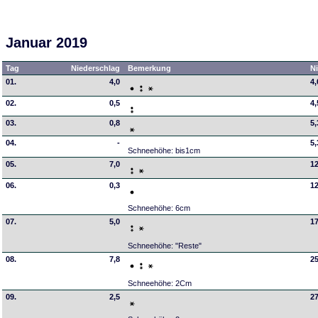
Januar 2019
Tag
Niederschlag
Bemerkung
N
01.
4,0
4,
02.
0,5
4,
03.
0,8
5,
04.
-
5,
Schneehöhe: bis1cm
05.
7,0
12
06.
0,3
12
Schneehöhe: 6cm
07.
5,0
17
Schneehöhe: "Reste"
08.
7,8
25
Schneehöhe: 2Cm
09.
2,5
27