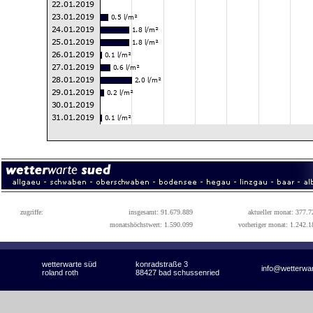
zugriffe:
insgesamt: 91.679.889
aktueller monat: 377.7
monatshöchstwert: 1.590.099
vorheriger monat: 1.242.1
wetterwarte süd
konradstraße 3
info@wetterwa
roland roth
88427 bad schussenried