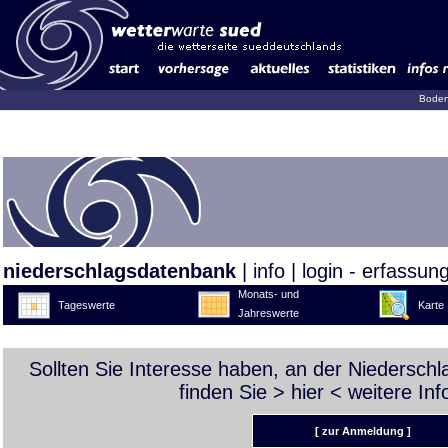
Boden
niederschlagsdatenbank
|
info
|
login - erfassun
Monats- und
Tageswerte
Karte
Jahreswerte
Sollten Sie Interesse haben, an der Niedersch
finden Sie >
hier
< weitere Inf
[ zur Anmeldung ]