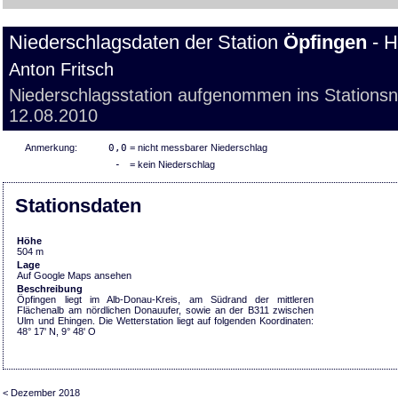
Niederschlagsdaten der Station
Öpfingen
- H
Anton Fritsch
Niederschlagsstation aufgenommen ins Stations
12.08.2010
Anmerkung:
0,0
= nicht messbarer Niederschlag
-
= kein Niederschlag
Stationsdaten
Höhe
504 m
Lage
Auf Google Maps ansehen
Beschreibung
Öpfingen liegt im Alb-Donau-Kreis, am Südrand der mittleren
Flächenalb am nördlichen Donauufer, sowie an der B311 zwischen
Ulm und Ehingen. Die Wetterstation liegt auf folgenden Koordinaten:
48° 17' N, 9° 48' O
< Dezember 2018