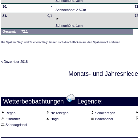
Schneehöhe: 3cm
30.
-
72
Schneehöhe: 2.5Cm
31.
0,1
72
Schneehöhe: 1cm
Gesamt:
72,1
Die Spalten "Tag" und "Niederschlag" lassen sich durch Klicken auf den Spaltenkopf sortieren.
< Dezember 2018
Monats- und Jahresniede
Wetterbeobachtungen
Legende:
Regen
Nieselregen
Schneeregen
Eiskörner
Hagel
Bodennebel
Schneegriesel