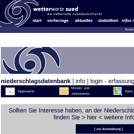
Boden
niederschlagsdatenbank
|
info
|
login - erfassun
Monats- und
Tageswerte
Karte
Jahreswerte
Sollten Sie Interesse haben, an der Niedersch
finden Sie >
hier
< weitere Inf
[ zur Anmeldung ]