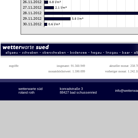
zugriffe:
insgesamt: 91.560.949
aktueller monat: 258.7
monatshöchstwert: 1.590.099
vorheriger monat: 1.242.1
wetterwarte süd
konradstraße 3
info@wetterwa
roland roth
88427 bad schussenried