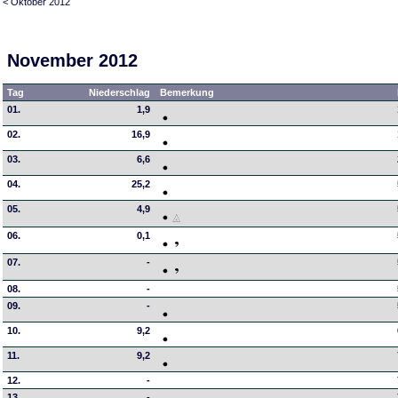
< Oktober 2012
November 2012
Tag
Niederschlag
Bemerkung
01.
1,9
02.
16,9
03.
6,6
04.
25,2
05.
4,9
06.
0,1
07.
-
08.
-
09.
-
10.
9,2
11.
9,2
12.
-
13.
-