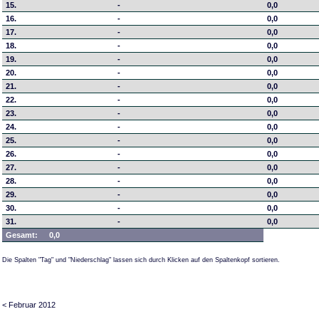
15.
-
0,0
16.
-
0,0
17.
-
0,0
18.
-
0,0
19.
-
0,0
20.
-
0,0
21.
-
0,0
22.
-
0,0
23.
-
0,0
24.
-
0,0
25.
-
0,0
26.
-
0,0
27.
-
0,0
28.
-
0,0
29.
-
0,0
30.
-
0,0
31.
-
0,0
Gesamt:
0,0
Die Spalten "Tag" und "Niederschlag" lassen sich durch Klicken auf den Spaltenkopf sortieren.
< Februar 2012