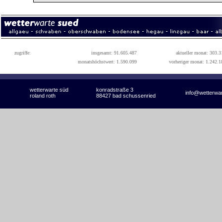
zugriffe:
insgesamt: 91.605.487
aktueller monat: 303.3
monatshöchstwert: 1.590.099
vorheriger monat: 1.242.1
wetterwarte süd
konradstraße 3
info@wetterwa
roland roth
88427 bad schussenried