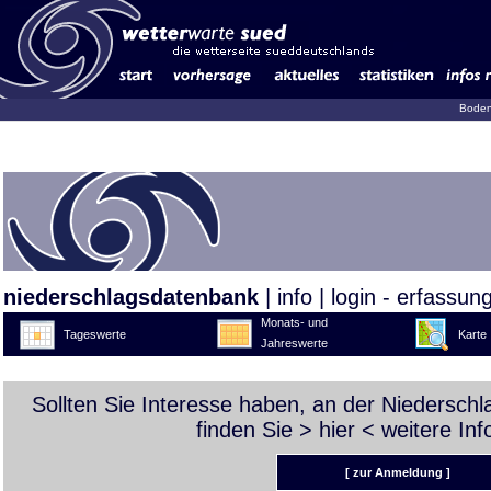
Boden
niederschlagsdatenbank
|
info
|
login - erfassun
Monats- und
Tageswerte
Karte
Jahreswerte
Sollten Sie Interesse haben, an der Niedersch
finden Sie >
hier
< weitere Inf
[ zur Anmeldung ]