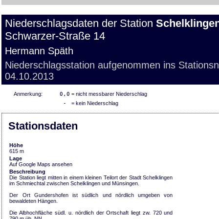
Niederschlagsdaten der Station
Schelklinge
Schwarzer-Straße 14
Hermann Späth
Niederschlagsstation aufgenommen ins Stations
04.10.2013
Anmerkung:
0,0
= nicht messbarer Niederschlag
-
= kein Niederschlag
Stationsdaten
Höhe
615 m
Lage
Auf Google Maps ansehen
Beschreibung
Die Station liegt mitten in einem kleinen Teilort der Stadt Schelklingen
im Schmiechtal zwischen Schelklingen und Münsingen.
Der Ort Gundershofen ist südlich und nördlich umgeben von
bewaldeten Hängen.
Die Albhochfläche südl. u. nördlich der Ortschaft liegt zw. 720 und
790 m üb. NN.