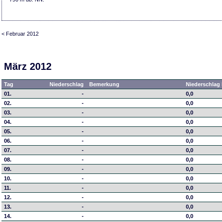
< Februar 2012
März 2012
Tag
Niederschlag
Bemerkung
Niederschlag 
01.
-
0,0
02.
-
0,0
03.
-
0,0
04.
-
0,0
05.
-
0,0
06.
-
0,0
07.
-
0,0
08.
-
0,0
09.
-
0,0
10.
-
0,0
11.
-
0,0
12.
-
0,0
13.
-
0,0
14.
-
0,0