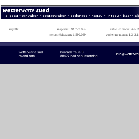
zugriffe:
insgesamt: 91.727.864
aktueller monat: 425.6
monatshöchstwert: 1.590.099
vorheriger monat: 1.242.1
wetterwarte süd
konradstraße 3
info@wetterwa
roland roth
88427 bad schussenried