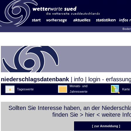
Boden
niederschlagsdatenbank
|
info
|
login - erfassun
Monats- und
Tageswerte
Karte
Jahreswerte
Sollten Sie Interesse haben, an der Niedersch
finden Sie >
hier
< weitere Inf
[ zur Anmeldung ]