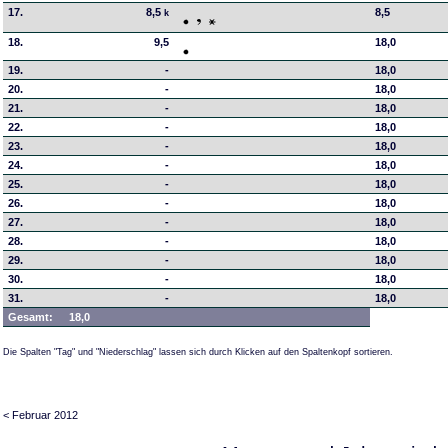
17.
8,5
8,5
k
18.
9,5
18,0
19.
-
18,0
20.
-
18,0
21.
-
18,0
22.
-
18,0
23.
-
18,0
24.
-
18,0
25.
-
18,0
26.
-
18,0
27.
-
18,0
28.
-
18,0
29.
-
18,0
30.
-
18,0
31.
-
18,0
Gesamt:
18,0
Die Spalten "Tag" und "Niederschlag" lassen sich durch Klicken auf den Spaltenkopf sortieren.
< Februar 2012