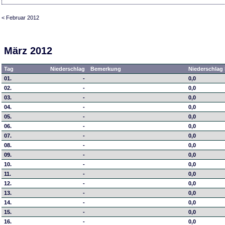
< Februar 2012
März 2012
Tag
Niederschlag
Bemerkung
Niederschlag 
01.
-
0,0
02.
-
0,0
03.
-
0,0
04.
-
0,0
05.
-
0,0
06.
-
0,0
07.
-
0,0
08.
-
0,0
09.
-
0,0
10.
-
0,0
11.
-
0,0
12.
-
0,0
13.
-
0,0
14.
-
0,0
15.
-
0,0
16.
-
0,0