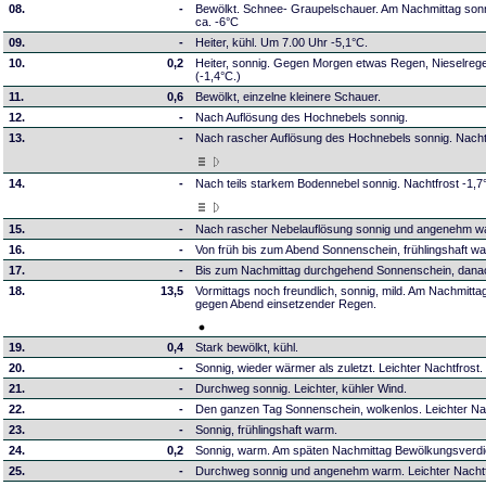
08.
-
Bewölkt. Schnee- Graupelschauer. Am Nachmittag sonni
ca. -6°C
09.
-
Heiter, kühl. Um 7.00 Uhr -5,1°C.
10.
0,2
Heiter, sonnig. Gegen Morgen etwas Regen, Nieselrege
(-1,4°C.)
11.
0,6
Bewölkt, einzelne kleinere Schauer.
12.
-
Nach Auflösung des Hochnebels sonnig.
13.
-
Nach rascher Auflösung des Hochnebels sonnig. Nacht
14.
-
Nach teils starkem Bodennebel sonnig. Nachtfrost -1,7
15.
-
Nach rascher Nebelauflösung sonnig und angenehm w
16.
-
Von früh bis zum Abend Sonnenschein, frühlingshaft w
17.
-
Bis zum Nachmittag durchgehend Sonnenschein, danach
18.
13,5
Vormittags noch freundlich, sonnig, mild. Am Nachmitta
gegen Abend einsetzender Regen.
19.
0,4
Stark bewölkt, kühl.
20.
-
Sonnig, wieder wärmer als zuletzt. Leichter Nachtfrost.
21.
-
Durchweg sonnig. Leichter, kühler Wind.
22.
-
Den ganzen Tag Sonnenschein, wolkenlos. Leichter Nac
23.
-
Sonnig, frühlingshaft warm.
24.
0,2
Sonnig, warm. Am späten Nachmittag Bewölkungsverdi
25.
-
Durchweg sonnig und angenehm warm. Leichter Nachtf