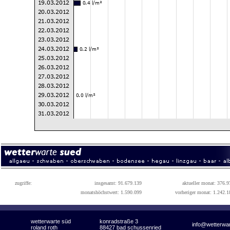
zugriffe:
insgesamt: 91.679.139
aktueller monat: 376.9
monatshöchstwert: 1.590.099
vorheriger monat: 1.242.1
wetterwarte süd
konradstraße 3
info@wetterwa
roland roth
88427 bad schussenried