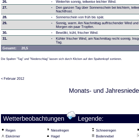
26.
-
Weiterhin sonnig, teilweise leichter Wind.
27.
-
Den ganzen Tag über Sonnenschein bei leichtem, teilw
Nachtfrost.
28.
-
Sonnenschein von früh bis spät.
29.
-
Sonnig, warm. Am Nachmittag auffrischender Wind und
Morgen ein paar Tropfen.
30.
-
Bewölkt, kühl, frischer Wind.
31.
-
Kühler frischer Wind, am Nachmittag recht sonnig. Insg
Tag.
Gesamt:
20,5
Die Spalten "Tag" und "Niederschlag" lassen sich durch Klicken auf den Spaltenkopf sortieren.
< Februar 2012
Monats- und Jahresniede
Wetterbeobachtungen
Legende:
Regen
Nieselregen
Schneeregen
Eiskörner
Hagel
Bodennebel