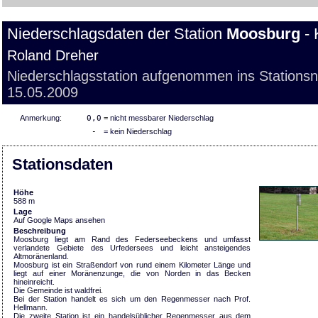
Niederschlagsdaten der Station
Moosburg
- 
Roland Dreher
Niederschlagsstation aufgenommen ins Stations
15.05.2009
Anmerkung:
0,0
= nicht messbarer Niederschlag
-
= kein Niederschlag
Stationsdaten
Höhe
588 m
Lage
Auf Google Maps ansehen
Beschreibung
Moosburg liegt am Rand des Federseebeckens und umfasst
verlandete Gebiete des Urfedersees und leicht ansteigendes
Altmoränenland.
Moosburg ist ein Straßendorf von rund einem Kilometer Länge und
liegt auf einer Moränenzunge, die von Norden in das Becken
hineinreicht.
Die Gemeinde ist waldfrei.
Bei der Station handelt es sich um den Regenmesser nach Prof.
Hellmann.
Die zweite Station ist ein handelsüblicher Regenmesser aus dem