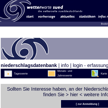
Boden
niederschlagsdatenbank
|
info
|
login - erfassun
Monats- und
Tageswerte
Karte
Jahreswerte
Sollten Sie Interesse haben, an der Niedersch
finden Sie >
hier
< weitere Inf
[ zur Anmeldung ]