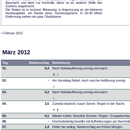
Baumarkt und dient zur Kontrolle, diese ist an anderer Stelle des
Gartens angebracht.
Die Station ist in lockerer Bebauung, in Angrenzung an ein kleineres
Neubaugebiet, am Rande eines Gemüsegartens. In 20-40 Meter
Entfernung stehen ein paar Obstbäume.
< Februar 2012
März 2012
Tag
Niederschlag
Bemerkung
01.
0,4
Nach Nebelauflösung sonnig und warm.
02.
-
Am Vormittag Nebel, nach rascher Auflösung sonnig.
03.
0,2
Nach Nebelauflösung sonnig und warm.
04.
3,5
Zumeist bedeckt, kaum Sonne. Regen in der Nacht.
05.
0,1
Wieder kühler. Einzelne Schnee- Regen- Graupelschau
06.
-
Hochnebelartig bewölkt mit Aufheiterungen am Nachmitt
07.
1,4
Heiter bis wolkig. Niederschlag am frühen Morgen.