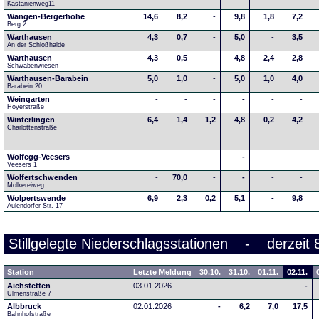
Kastanienweg11
Wangen-Bergerhöhe
14,6
8,2
-
9,8
1,8
7,2
Berg 2
Warthausen
4,3
0,7
-
5,0
-
3,5
An der Schloßhalde 
Warthausen
4,3
0,5
-
4,8
2,4
2,8
Schwabenwiesen 
Warthausen-Barabein
5,0
1,0
-
5,0
1,0
4,0
Barabein 20
Weingarten
-
-
-
-
-
-
Hoyerstraße
Winterlingen
6,4
1,4
1,2
4,8
0,2
4,2
Charlottenstraße
Wolfegg-Veesers
-
-
-
-
-
-
Veesers 1
Wolfertschwenden
-
70,0
-
-
-
-
Molkereiweg
Wolpertswende
6,9
2,3
0,2
5,1
-
9,8
Aulendorfer Str. 17
Stillgelegte Niederschlagsstationen - derzeit 
Station
Letzte Meldung
30.10.
31.10.
01.11.
02.11.
Aichstetten
03.01.2026
-
-
-
-
Ulmenstraße 7
Albbruck
02.01.2026
-
6,2
7,0
17,5
Bahnhofstraße