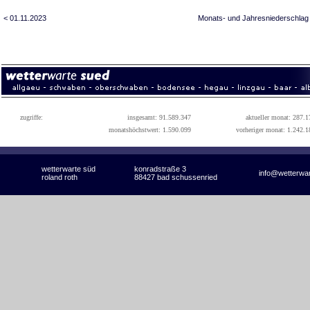
< 01.11.2023
Monats- und Jahresniederschlag
zugriffe:
insgesamt: 91.589.347
aktueller monat: 287.1
monatshöchstwert: 1.590.099
vorheriger monat: 1.242.1
wetterwarte süd
konradstraße 3
info@wetterwa
roland roth
88427 bad schussenried