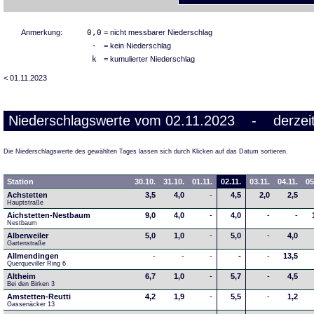
Anmerkung:
0,0
= nicht messbarer Niederschlag
-
= kein Niederschlag
k
= kumulierter Niederschlag
< 01.11.2023
Niederschlagswerte vom 02.11.2023 - derzeit
Die Niederschlagswerte des gewählten Tages lassen sich durch Klicken auf das Datum sortieren.
Station
30.10.
31.10.
01.11.
02.11.
03.11.
04.11.
05
Achstetten
3,5
4,0
-
4,5
2,0
2,5
Hauptstraße
Aichstetten-Nestbaum
9,0
4,0
-
4,0
-
-
Nestbaum
Alberweiler
5,0
1,0
-
5,0
-
4,0
Gartenstraße
Allmendingen
-
-
-
-
-
13,5
Querqueviller Ring 6
Altheim
6,7
1,0
-
5,7
-
4,5
Bei den Birken 3
Amstetten-Reutti
4,2
1,9
-
5,5
-
1,2
Gassenäcker 13