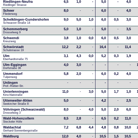
Riedlingen-Neufra
6,5
1,0
-
5,0
-
4,0
Riedlinger Strasse
Scheer
8,0
-
-
6,0
-
4,0
Fliederweg
Schelklingen-Gundershofen
9,0
5,0
1,0
6,0
0,5
3,0
Schwarzer-Straße 14
Schemmerberg
5,0
1,0
-
5,0
-
3,5
Drosselweg 9
Schwendi
3,8
1,0
0,0
6,0
0,5
3,0
Kreuzweg
Schwörstadt
12,2
2,2
-
16,4
-
11,4
Schulstrasse 19
Ulm
3,1
4,3
0,0
5,2
0,3
1,9
Eberhardtstraße 75
Ulm-Eggingen
4,0
3,0
-
-
-
-
Dorfstraße 36
Ummendorf
5,8
2,0
-
6,0
0,2
4,0
Tulpenweg
Unlingen
-
-
-
-
-
-
Prof.-Rieber-Str.
Unterlenningen
11,0
-
3,0
5,0
1,7
1,0
Kirschlatstraße
Uttenweiler-Ahlen
5,0
-
-
4,2
-
2,5
Seekircher Straße 8
Vöhringen (Schwarzwald)
8,0
-
4,0
5,0
2,0
6,0
Drosselweg 3
Wald-Hohenzollern
8,5
2,8
-
6,5
0,2
11,0
Steckeler Höfe
Waldachtal
7,2
6,8
4,4
4,8
0,8
10,0
Gerhard-Sonnenbergstraße
Waldburg
12,0
4,0
-
10,5
1,5
10,5