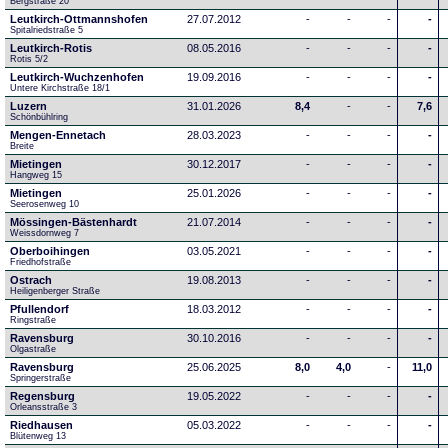
Bergstraße 20
Leutkirch-Ottmannshofen
27.07.2012
-
-
-
-
Spitalriedstraße 5
Leutkirch-Rotis
08.05.2016
-
-
-
-
Rotis 5/2
Leutkirch-Wuchzenhofen
19.09.2016
-
-
-
-
Untere Kirchstraße 18/1
Luzern
31.01.2026
8,4
-
-
7,6
Schönbühlring
Mengen-Ennetach
28.03.2023
-
-
-
-
Breite 
Mietingen
30.12.2017
-
-
-
-
Hangweg 15
Mietingen
25.01.2026
-
-
-
-
Seerosenweg 10
Mössingen-Bästenhardt
21.07.2014
-
-
-
-
Weissdornweg 7
Oberboihingen
03.05.2021
-
-
-
-
Friedhofstraße
Ostrach
19.08.2013
-
-
-
-
Heiligenberger Straße
Pfullendorf
18.03.2012
-
-
-
-
Ringstraße 
Ravensburg
30.10.2016
-
-
-
-
Olgastraße
Ravensburg
25.06.2025
8,0
4,0
-
11,0
Springerstraße
Regensburg
19.05.2022
-
-
-
-
Orleansstraße 3
Riedhausen
05.03.2022
-
-
-
-
Blütenweg 13