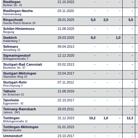
Riedlingen
21.10.2022
-
-
-
-
Berliner Str. 41
Riedlingen-Neufra
03.11.2020
-
-
-
-
Panoramaweg
Ringschnait
28.01.2025
5,0
2,0
-
5,5
Gustav-Reich-Strasse 20
Schlier-Hintermoos
21.08.2025
-
-
-
-
Bergweg
Seekirch
29.03.2025
6,0
-
1,0
-
Haldenberg 7
Seltmans
09.04.2013
-
-
-
-
Amselweg 22
Sigmaringendorf
12.12.2020
-
-
-
-
Weingartenstraße 7
Stuttgart-Bad Cannstatt
03.02.2013
-
-
-
-
Beuthener Str. 67
Stuttgart-Möhringen
23.04.2017
-
-
-
-
Glashütter Weg 10
Stuttgart-Rohr
07.11.2012
-
-
-
-
Hirschsprung 3
Talheim
21.08.2016
-
-
-
-
Im Schecken 21
Tannheim
22.10.2017
-
-
-
-
Eggmannstr. 42     
Tettnang-Ramsbach
26.03.2011
-
-
-
-
Jahnstr. 24/1
Tuttlingen
31.12.2023
10,2
1,6
-
12,3
Möhringerstraße 11
Tuttlingen-Möhringen
01.01.2015
-
-
-
-
Belchenstraße
Ummendorf
23.10.2017
-
-
-
-