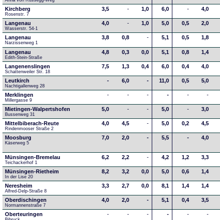
Anna von Russegg-Weg
Kirchberg
3,5
-
1,0
6,0
-
4,0
Rosenstr. 7
Langenau
4,0
-
1,0
5,0
0,5
2,0
Wasserstr. 54-1
Langenau
3,8
0,8
-
5,1
0,5
1,8
Narzissenweg 1
Langenau
4,8
0,3
0,0
5,1
0,8
1,4
Edith-Stein-Straße
Langenenslingen
7,5
1,3
0,4
6,0
0,4
4,0
Schattenweiler Str. 18
Leutkirch
-
6,0
-
11,0
0,5
5,0
Nachtigallenweg 28
Merklingen
-
-
-
-
-
-
Millergasse 9
Mietingen-Walpertshofen
5,0
-
-
5,0
-
3,0
Bussenweg 31
Mittelbiberach-Reute
4,0
4,5
-
5,0
0,2
4,5
Rindenmooser Straße 2
Moosburg
7,0
2,0
-
5,5
-
4,0
Käserweg 5
Münsingen-Bremelau
6,2
2,2
-
4,2
1,2
3,3
Teichackerhof 1
Münsingen-Rietheim
8,2
3,2
0,0
5,0
0,6
1,4
In der Lise 20
Neresheim
3,3
2,7
0,0
8,1
1,4
1,4
Alfred-Delp-Straße 8
Oberdischingen
4,0
2,0
-
5,1
0,4
3,5
Normannenstraße 7
Oberteuringen
-
-
-
-
-
-
Bibruck