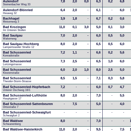
Aulendorf
7,8
2,0
0,0
6,3
0,2
6,8
Steinenbacher Weg 33
Aulendorf-Blönried
6,4
2,0
-
6,1
-
6,0
Heuweg 32
Bachhagel
3,9
1,8
-
6,7
0,2
0,6
Meisenweg 3
Bad Krozingen
11,0
0,1
3,0
5,0
0,1
3,0
Im Unteren Stollen
Bad Saulgau
7,0
2,0
-
6,0
0,5
5,0
Walserweg
Bad Saulgau-Hochberg
8,0
2,0
-
6,5
0,5
6,0
Lampertsweiler Straße 12
Bad Schussenried
7,2
1,1
-
6,6
0,2
5,6
Konradstraße
Bad Schussenried
7,3
2,5
-
6,5
1,0
6,0
Lortzingstrasse
Bad Schussenried
6,0
2,0
1,0
8,0
2,5
5,0
Klosterstraße
Bad Schussenried
8,5
1,5
-
7,1
0,3
5,8
Theodor-Storm-Strasse
Bad Schussenried-Hopferbach
7,2
-
-
6,0
0,7
4,7
Unterer Öschweg 16/1
Bad Schussenried-Lufthütte
8,0
2,0
-
7,0
-
5,5
Hauptgasse 17
Bad Schussenried-Sattenbeuren
-
7,5
-
5,0
-
4,0
Ortsstraße 7
Bad Schussenried-Schwaigfurt
-
-
-
-
-
-
Schwaigfurt 2
Bad Waldsee
8,0
-
-
7,0
-
-
Schwanenberg
Bad Waldsee-Haisterkirch
11,0
2,0
-
9,5
-
7,5