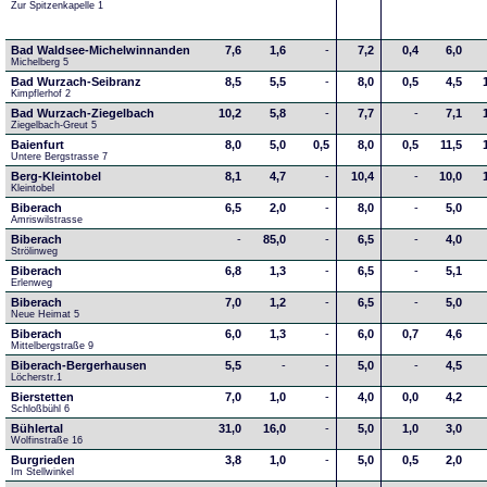
Zur Spitzenkapelle 1
Bad Waldsee-Michelwinnanden
7,6
1,6
-
7,2
0,4
6,0
Michelberg 5
Bad Wurzach-Seibranz
8,5
5,5
-
8,0
0,5
4,5
Kimpflerhof 2 
Bad Wurzach-Ziegelbach
10,2
5,8
-
7,7
-
7,1
Ziegelbach-Greut 5
Baienfurt
8,0
5,0
0,5
8,0
0,5
11,5
Untere Bergstrasse 7
Berg-Kleintobel
8,1
4,7
-
10,4
-
10,0
Kleintobel
Biberach
6,5
2,0
-
8,0
-
5,0
Amriswilstrasse
Biberach
-
85,0
-
6,5
-
4,0
Strölinweg
Biberach
6,8
1,3
-
6,5
-
5,1
Erlenweg
Biberach
7,0
1,2
-
6,5
-
5,0
Neue Heimat 5
Biberach
6,0
1,3
-
6,0
0,7
4,6
Mittelbergstraße 9
Biberach-Bergerhausen
5,5
-
-
5,0
-
4,5
Löcherstr.1
Bierstetten
7,0
1,0
-
4,0
0,0
4,2
Schloßbühl 6
Bühlertal
31,0
16,0
-
5,0
1,0
3,0
Wolfinstraße 16
Burgrieden
3,8
1,0
-
5,0
0,5
2,0
Im Stellwinkel