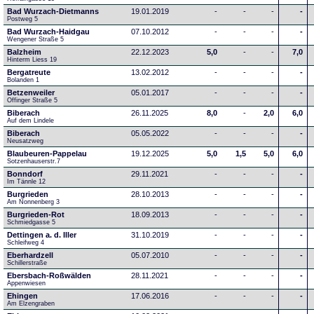
Bad Wurzach-Dietmanns
19.01.2019
-
-
-
-
Postweg 5
Bad Wurzach-Haidgau
07.10.2012
-
-
-
-
Wengener Straße 5
Balzheim
22.12.2023
5,0
-
-
7,0
Hinterm Liess 19
Bergatreute
13.02.2012
-
-
-
-
Bolanden 1
Betzenweiler
05.01.2017
-
-
-
-
Offinger Straße 5
Biberach
26.11.2025
8,0
-
2,0
6,0
Auf dem Lindele
Biberach
05.05.2022
-
-
-
-
Neusatzweg 
Blaubeuren-Pappelau
19.12.2025
5,0
1,5
5,0
6,0
Sotzenhauserstr.7
Bonndorf
29.11.2021
-
-
-
-
Im Tännle 12
Burgrieden
28.10.2013
-
-
-
-
Am Nonnenberg 3
Burgrieden-Rot
18.09.2013
-
-
-
-
Schmiedgasse 5
Dettingen a. d. Iller
31.10.2019
-
-
-
-
Schleifweg 4
Eberhardzell
05.07.2010
-
-
-
-
Schillerstraße
Ebersbach-Roßwälden
28.11.2021
-
-
-
-
Appenwiesen
Ehingen
17.06.2016
-
-
-
-
Am Elzengraben