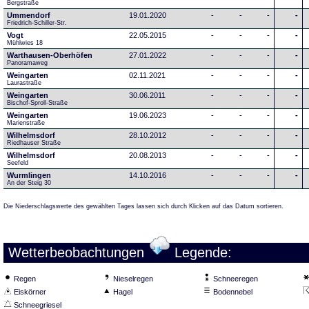
Bergstraße
Ummendorf
19.01.2020
-
-
-
-
Friedrich-Schiller-Str.
Vogt
22.05.2015
-
-
-
-
Mühlwies 18
Warthausen-Oberhöfen
27.01.2022
-
-
-
-
Panoramaweg 
Weingarten
02.11.2021
-
-
-
-
Laurastraße
Weingarten
30.06.2011
-
-
-
-
Bischof-Sproll-Straße
Weingarten
19.06.2023
-
-
-
-
Marienstraße
Wilhelmsdorf
28.10.2012
-
-
-
-
Riedhauser Straße 
Wilhelmsdorf
20.08.2013
-
-
-
-
Seefeld
Wurmlingen
14.10.2016
-
-
-
-
An der Steig 30
Die Niederschlagswerte des gewählten Tages lassen sich durch Klicken auf das Datum sortieren.
Wetterbeobachtungen
Legende:
Regen
Nieselregen
Schneeregen
Eiskörner
Hagel
Bodennebel
Schneegriesel