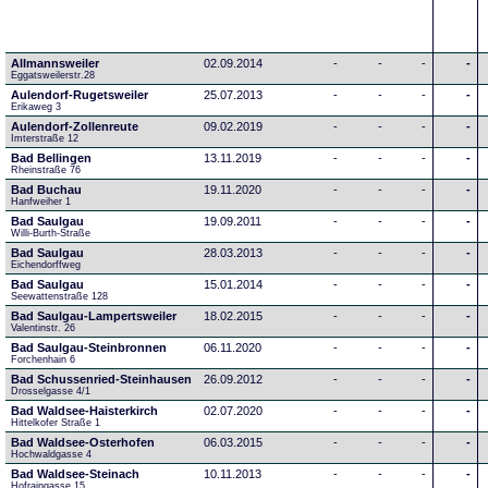
Allmannsweiler
02.09.2014
-
-
-
-
Eggatsweilerstr.28
Aulendorf-Rugetsweiler
25.07.2013
-
-
-
-
Erikaweg 3
Aulendorf-Zollenreute
09.02.2019
-
-
-
-
Imterstraße 12
Bad Bellingen
13.11.2019
-
-
-
-
Rheinstraße 76
Bad Buchau
19.11.2020
-
-
-
-
Hanfweiher 1
Bad Saulgau
19.09.2011
-
-
-
-
Willi-Burth-Straße
Bad Saulgau
28.03.2013
-
-
-
-
Eichendorffweg
Bad Saulgau
15.01.2014
-
-
-
-
Seewattenstraße 128
Bad Saulgau-Lampertsweiler
18.02.2015
-
-
-
-
Valentinstr. 26
Bad Saulgau-Steinbronnen
06.11.2020
-
-
-
-
Forchenhain 6
Bad Schussenried-Steinhausen
26.09.2012
-
-
-
-
Drosselgasse 4/1
Bad Waldsee-Haisterkirch
02.07.2020
-
-
-
-
Hittelkofer Straße 1
Bad Waldsee-Osterhofen
06.03.2015
-
-
-
-
Hochwaldgasse 4
Bad Waldsee-Steinach
10.11.2013
-
-
-
-
Hofraingasse 15