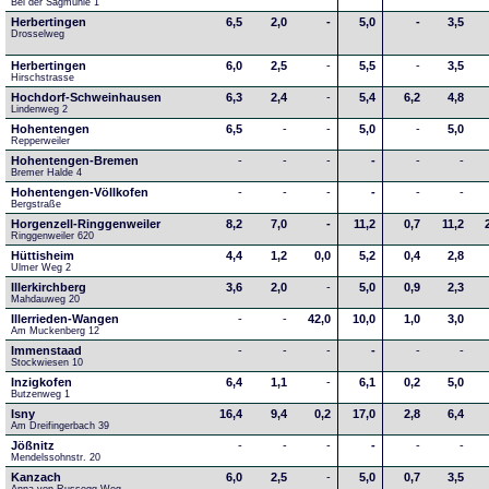
Bei der Sägmühle 1
Herbertingen
6,5
2,0
-
5,0
-
3,5
Drosselweg
Herbertingen
6,0
2,5
-
5,5
-
3,5
Hirschstrasse
Hochdorf-Schweinhausen
6,3
2,4
-
5,4
6,2
4,8
Lindenweg 2
Hohentengen
6,5
-
-
5,0
-
5,0
Repperweiler
Hohentengen-Bremen
-
-
-
-
-
-
Bremer Halde 4
Hohentengen-Völlkofen
-
-
-
-
-
-
Bergstraße
Horgenzell-Ringgenweiler
8,2
7,0
-
11,2
0,7
11,2
Ringgenweiler 620
Hüttisheim
4,4
1,2
0,0
5,2
0,4
2,8
Ulmer Weg 2
Illerkirchberg
3,6
2,0
-
5,0
0,9
2,3
Mahdauweg 20
Illerrieden-Wangen
-
-
42,0
10,0
1,0
3,0
Am Muckenberg 12
Immenstaad
-
-
-
-
-
-
Stockwiesen 10
Inzigkofen
6,4
1,1
-
6,1
0,2
5,0
Butzenweg 1
Isny
16,4
9,4
0,2
17,0
2,8
6,4
Am Dreifingerbach 39
Jößnitz
-
-
-
-
-
-
Mendelssohnstr. 20
Kanzach
6,0
2,5
-
5,0
0,7
3,5