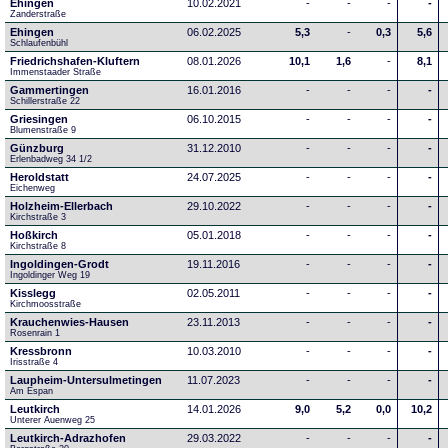
Ehingen
10.02.2021
-
-
-
-
Zanderstraße
Ehingen
06.02.2025
5,3
-
0,3
5,6
Schlaufenbühl
Friedrichshafen-Kluftern
08.01.2026
10,1
1,6
-
8,1
Immenstaader Straße
Gammertingen
16.01.2016
-
-
-
-
Schillerstraße 22
Griesingen
06.10.2015
-
-
-
-
Blumenstraße 9
Günzburg
31.12.2010
-
-
-
-
Erlenbadweg 34 1/2
Heroldstatt
24.07.2025
-
-
-
-
Eichenweg 
Holzheim-Ellerbach
29.10.2022
-
-
-
-
Kirchstraße 3
Hoßkirch
05.01.2018
-
-
-
-
Kirchstraße 8
Ingoldingen-Grodt
19.11.2016
-
-
-
-
Ingoldinger Weg 19
Kisslegg
02.05.2011
-
-
-
-
Kirchmoosstraße
Krauchenwies-Hausen
23.11.2013
-
-
-
-
Rosenrain 1
Kressbronn
10.03.2010
-
-
-
-
Irisstraße 4
Laupheim-Untersulmetingen
11.07.2023
-
-
-
-
Am Espan
Leutkirch
14.01.2026
9,0
5,2
0,0
10,2
Unterer Auenweg 25
Leutkirch-Adrazhofen
29.03.2022
-
-
-
-