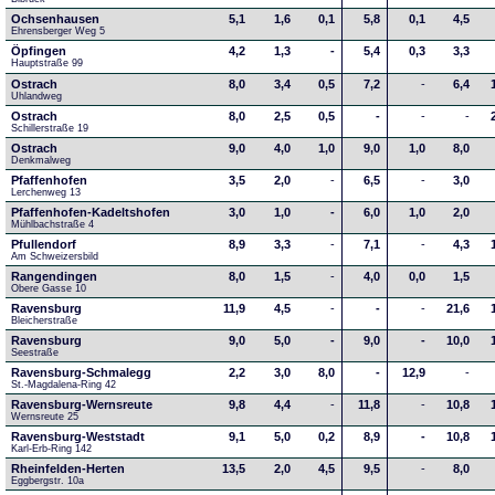
Ochsenhausen
5,1
1,6
0,1
5,8
0,1
4,5
Ehrensberger Weg 5
Öpfingen
4,2
1,3
-
5,4
0,3
3,3
Hauptstraße 99
Ostrach
8,0
3,4
0,5
7,2
-
6,4
Uhlandweg
Ostrach
8,0
2,5
0,5
-
-
-
Schillerstraße 19
Ostrach
9,0
4,0
1,0
9,0
1,0
8,0
Denkmalweg 
Pfaffenhofen
3,5
2,0
-
6,5
-
3,0
Lerchenweg 13
Pfaffenhofen-Kadeltshofen
3,0
1,0
-
6,0
1,0
2,0
Mühlbachstraße 4
Pfullendorf
8,9
3,3
-
7,1
-
4,3
Am Schweizersbild 
Rangendingen
8,0
1,5
-
4,0
0,0
1,5
Obere Gasse 10
Ravensburg
11,9
4,5
-
-
-
21,6
Bleicherstraße
Ravensburg
9,0
5,0
-
9,0
-
10,0
Seestraße 
Ravensburg-Schmalegg
2,2
3,0
8,0
-
12,9
-
St.-Magdalena-Ring 42
Ravensburg-Wernsreute
9,8
4,4
-
11,8
-
10,8
Wernsreute 25
Ravensburg-Weststadt
9,1
5,0
0,2
8,9
-
10,8
Karl-Erb-Ring 142
Rheinfelden-Herten
13,5
2,0
4,5
9,5
-
8,0
Eggbergstr. 10a