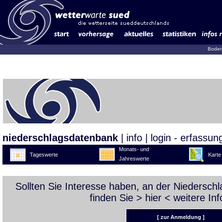
Boden
niederschlagsdatenbank
|
info
|
login - erfassun
Monats- und
Tageswerte
Karte
Jahreswerte
Sollten Sie Interesse haben, an der Niedersc
finden Sie >
hier
< weitere Inf
[ zur Anmeldung ]