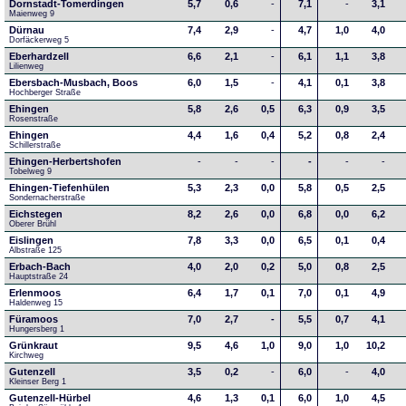
Dornstadt-Tomerdingen
5,7
0,6
-
7,1
-
3,1
Maienweg 9
Dürnau
7,4
2,9
-
4,7
1,0
4,0
Dorfäckerweg 5
Eberhardzell
6,6
2,1
-
6,1
1,1
3,8
Lilienweg
Ebersbach-Musbach, Boos
6,0
1,5
-
4,1
0,1
3,8
Hochberger Straße
Ehingen
5,8
2,6
0,5
6,3
0,9
3,5
Rosenstraße
Ehingen
4,4
1,6
0,4
5,2
0,8
2,4
Schillerstraße
Ehingen-Herbertshofen
-
-
-
-
-
-
Tobelweg 9
Ehingen-Tiefenhülen
5,3
2,3
0,0
5,8
0,5
2,5
Sondernacherstraße
Eichstegen
8,2
2,6
0,0
6,8
0,0
6,2
Oberer Brühl
Eislingen
7,8
3,3
0,0
6,5
0,1
0,4
Albstraße 125
Erbach-Bach
4,0
2,0
0,2
5,0
0,8
2,5
Hauptstraße 24
Erlenmoos
6,4
1,7
0,1
7,0
0,1
4,9
Haldenweg 15
Füramoos
7,0
2,7
-
5,5
0,7
4,1
Hungersberg 1
Grünkraut
9,5
4,6
1,0
9,0
1,0
10,2
Kirchweg
Gutenzell
3,5
0,2
-
6,0
-
4,0
Kleinser Berg 1
Gutenzell-Hürbel
4,6
1,3
0,1
6,0
1,0
4,5