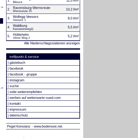
1.
11,0 l/m²
Bibruck
 >
Ravensburg-Wernsreute
2.
10,2 l/m²
Wernsreute 25
Wolfegg-Veesers
3.
8,0 l/m²
Veesers 1
Waldburg
4.
5,5 l/m²
Kastanienweg11
Hüttisheim
5.
5,2 l/m²
Ulmer Weg 2
Alle Niederschlagsstationen anzeigen
treffpunkt & service
|
gästebuch
|
facebook
|
facebook - gruppe
|
instagram
|
suche
 >
|
seite weiterempfehlen
|
werben auf wetterwarte-sued.com
|
kontakt
|
impressum
|
datenschutz
Pegel Konstanz
- www.bodensee.net