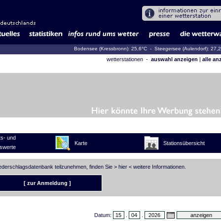
Bodensee (Kressbronn): 25,6°C
- Steegersee (Aulendorf): 27,
wetterstationen -
auswahl anzeigen
|
alle an
s- und
Karte
Stationsübersicht
swerte
iederschlagsdatenbank teilzunehmen, finden Sie >
hier
< weitere Informationen.
[ zur Anmeldung ]
Datum:
.
.