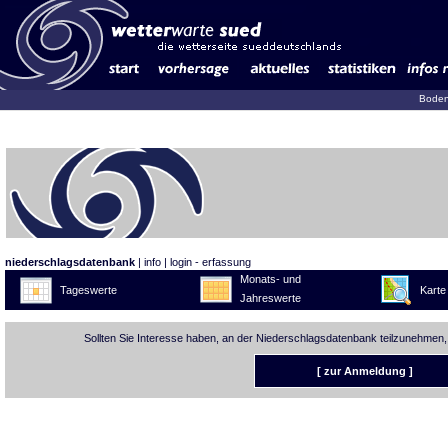
Boden
niederschlagsdatenbank
|
info
|
login - erfassung
Monats- und
Tageswerte
Karte
Jahreswerte
Sollten Sie Interesse haben, an der Niederschlagsdatenbank teilzunehmen,
[ zur Anmeldung ]