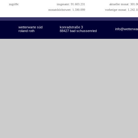
zugriffe:
insgesamt: 91.603.231
aktueller monat: 301.0
monatshöchstwert: 1.590.099
vorheriger monat: 1.242.1
wetterwarte süd
konradstraße 3
info@wetterwa
roland roth
88427 bad schussenried