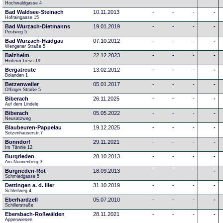
Hochwaldgasse 4
Bad Waldsee-Steinach
10.11.2013
-
-
-
-
Hofraingasse 15
Bad Wurzach-Dietmanns
19.01.2019
-
-
-
-
Postweg 5
Bad Wurzach-Haidgau
07.10.2012
-
-
-
-
Wengener Straße 5
Balzheim
22.12.2023
-
-
-
-
Hinterm Liess 19
Bergatreute
13.02.2012
-
-
-
-
Bolanden 1
Betzenweiler
05.01.2017
-
-
-
-
Offinger Straße 5
Biberach
26.11.2025
-
-
-
-
Auf dem Lindele
Biberach
05.05.2022
-
-
-
-
Neusatzweg 
Blaubeuren-Pappelau
19.12.2025
-
-
-
-
Sotzenhauserstr.7
Bonndorf
29.11.2021
-
-
-
-
Im Tännle 12
Burgrieden
28.10.2013
-
-
-
-
Am Nonnenberg 3
Burgrieden-Rot
18.09.2013
-
-
-
-
Schmiedgasse 5
Dettingen a. d. Iller
31.10.2019
-
-
-
-
Schleifweg 4
Eberhardzell
05.07.2010
-
-
-
-
Schillerstraße
Ebersbach-Roßwälden
28.11.2021
-
-
-
-
Appenwiesen