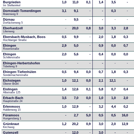
Burgrieden
1,0
11,0
0,1
1,4
3,5
-
Im Stellwinkel
Dornstadt-Tomerdingen
3,1
9,1
-
-
0,3
-
Maienweg 9
Dürnau
-
9,5
-
-
-
-
Dorfäckerweg 5
Eberhardzell
-
20,0
0,8
3,0
3,3
2,8
Lilienweg
Ebersbach-Musbach, Boos
0,5
9,9
-
2,0
1,8
0,3
Hochberger Straße
Ehingen
2,9
5,0
-
0,9
0,0
0,7
Rosenstraße
Ehingen
2,0
5,6
-
0,4
0,0
0,0
Schillerstraße
Ehingen-Herbertshofen
-
-
-
-
-
-
Tobelweg 9
Ehingen-Tiefenhülen
0,5
9,4
0,0
0,7
1,8
0,3
Sondernacherstraße
Eichstegen
1,0
12,1
0,0
2,1
12,1
-
Oberer Brühl
Eislingen
1,4
12,6
0,1
5,8
0,7
0,4
Albstraße 125
Erbach-Bach
3,5
7,0
0,0
1,0
1,0
2,0
Hauptstraße 24
Erlenmoos
1,0
12,9
-
3,2
4,4
0,2
Haldenweg 15
Füramoos
-
2,7
5,0
0,5
0,5
16,0
Hungersberg 1
Grünkraut
1,2
20,2
0,9
3,0
2,0
12,9
Kirchweg
Gutenzell
-
12,0
-
3,0
-
-