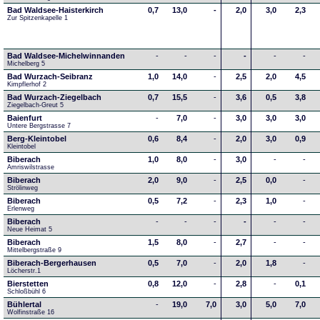
Bad Waldsee-Haisterkirch
0,7
13,0
-
2,0
3,0
2,3
Zur Spitzenkapelle 1
Bad Waldsee-Michelwinnanden
-
-
-
-
-
-
Michelberg 5
Bad Wurzach-Seibranz
1,0
14,0
-
2,5
2,0
4,5
Kimpflerhof 2 
Bad Wurzach-Ziegelbach
0,7
15,5
-
3,6
0,5
3,8
Ziegelbach-Greut 5
Baienfurt
-
7,0
-
3,0
3,0
3,0
Untere Bergstrasse 7
Berg-Kleintobel
0,6
8,4
-
2,0
3,0
0,9
Kleintobel
Biberach
1,0
8,0
-
3,0
-
-
Amriswilstrasse
Biberach
2,0
9,0
-
2,5
0,0
-
Strölinweg
Biberach
0,5
7,2
-
2,3
1,0
-
Erlenweg
Biberach
-
-
-
-
-
-
Neue Heimat 5
Biberach
1,5
8,0
-
2,7
-
-
Mittelbergstraße 9
Biberach-Bergerhausen
0,5
7,0
-
2,0
1,8
-
Löcherstr.1
Bierstetten
0,8
12,0
-
2,8
-
0,1
Schloßbühl 6
Bühlertal
-
19,0
7,0
3,0
5,0
7,0
Wolfinstraße 16