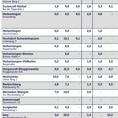
Kleinser Berg 1
Gutenzell-Hürbel
1,0
9,6
0,0
2,6
3,3
0,1
Bei der Sägmühle 1
Herbertingen
0,0
6,5
0,5
2,0
0,8
-
Drosselweg
Herbertingen
0,0
5,0
-
2,0
1,0
-
Hirschstrasse
Hochdorf-Schweinhausen
2,1
10,1
0,1
-
2,0
-
Lindenweg 2
Hohentengen
0,2
6,5
-
2,2
1,2
-
Repperweiler
Hohentengen-Bremen
-
6,0
-
-
3,0
-
Bremer Halde 4
Hohentengen-Völlkofen
0,2
5,0
-
1,9
1,0
2,0
Bergstraße
Horgenzell-Ringgenweiler
0,9
11,5
0,0
3,9
0,9
0,7
Ringgenweiler 620
Hüttisheim
10,0
7,6
-
1,4
2,8
0,8
Ulmer Weg 2
Illerkirchberg
2,8
7,1
-
1,3
0,3
0,5
Mahdauweg 20
Illerrieden-Wangen
7,0
14,0
-
2,0
-
-
Am Muckenberg 12
Immenstaad
-
-
-
-
-
-
Stockwiesen 10
Inzigkofen
0,1
4,5
-
2,9
0,8
3,0
Butzenweg 1
Isny
3,0
32,0
-
1,4
-
10,2
Am Dreifingerbach 39