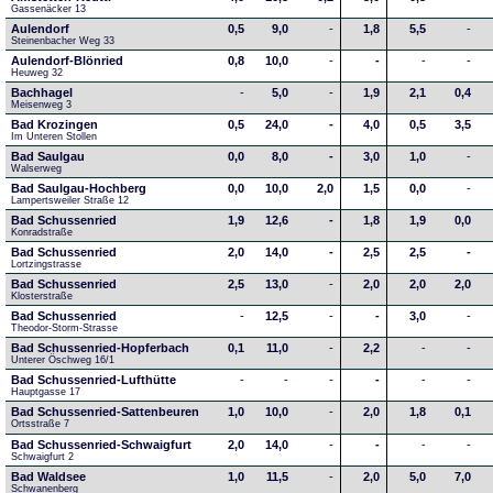
Gassenäcker 13
Aulendorf
0,5
9,0
-
1,8
5,5
-
Steinenbacher Weg 33
Aulendorf-Blönried
0,8
10,0
-
-
-
-
Heuweg 32
Bachhagel
-
5,0
-
1,9
2,1
0,4
Meisenweg 3
Bad Krozingen
0,5
24,0
-
4,0
0,5
3,5
Im Unteren Stollen
Bad Saulgau
0,0
8,0
-
3,0
1,0
-
Walserweg
Bad Saulgau-Hochberg
0,0
10,0
2,0
1,5
0,0
-
Lampertsweiler Straße 12
Bad Schussenried
1,9
12,6
-
1,8
1,9
0,0
Konradstraße
Bad Schussenried
2,0
14,0
-
2,5
2,5
-
Lortzingstrasse
Bad Schussenried
2,5
13,0
-
2,0
2,0
2,0
Klosterstraße
Bad Schussenried
-
12,5
-
-
3,0
-
Theodor-Storm-Strasse
Bad Schussenried-Hopferbach
0,1
11,0
-
2,2
-
-
Unterer Öschweg 16/1
Bad Schussenried-Lufthütte
-
-
-
-
-
-
Hauptgasse 17
Bad Schussenried-Sattenbeuren
1,0
10,0
-
2,0
1,8
0,1
Ortsstraße 7
Bad Schussenried-Schwaigfurt
2,0
14,0
-
-
-
-
Schwaigfurt 2
Bad Waldsee
1,0
11,5
-
2,0
5,0
7,0
Schwanenberg