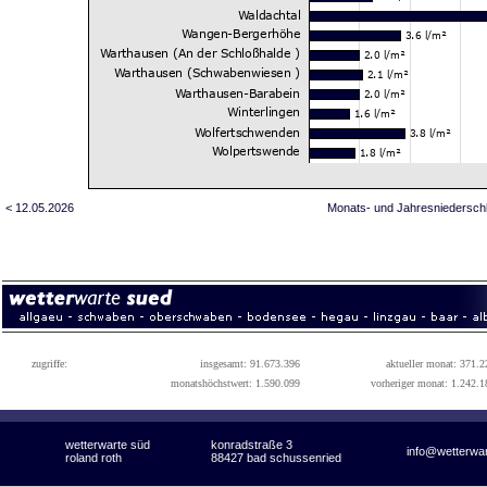
< 12.05.2026
Monats- und Jahresniedersch
zugriffe:
insgesamt: 91.673.396
aktueller monat: 371.2
monatshöchstwert: 1.590.099
vorheriger monat: 1.242.1
wetterwarte süd
konradstraße 3
info@wetterwa
roland roth
88427 bad schussenried