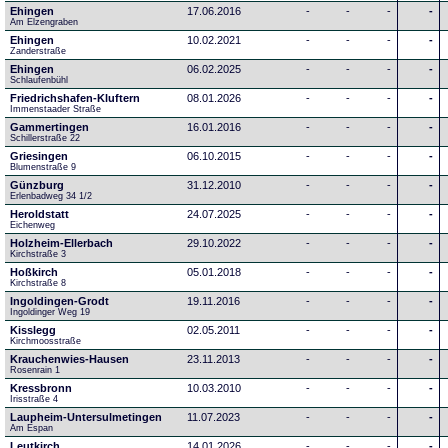
Ehingen
17.06.2016
-
-
-
-
Am Elzengraben
Ehingen
10.02.2021
-
-
-
-
Zanderstraße
Ehingen
06.02.2025
-
-
-
-
Schlaufenbühl
Friedrichshafen-Kluftern
08.01.2026
-
-
-
-
Immenstaader Straße
Gammertingen
16.01.2016
-
-
-
-
Schillerstraße 22
Griesingen
06.10.2015
-
-
-
-
Blumenstraße 9
Günzburg
31.12.2010
-
-
-
-
Erlenbadweg 34 1/2
Heroldstatt
24.07.2025
-
-
-
-
Eichenweg 
Holzheim-Ellerbach
29.10.2022
-
-
-
-
Kirchstraße 3
Hoßkirch
05.01.2018
-
-
-
-
Kirchstraße 8
Ingoldingen-Grodt
19.11.2016
-
-
-
-
Ingoldinger Weg 19
Kisslegg
02.05.2011
-
-
-
-
Kirchmoosstraße
Krauchenwies-Hausen
23.11.2013
-
-
-
-
Rosenrain 1
Kressbronn
10.03.2010
-
-
-
-
Irisstraße 4
Laupheim-Untersulmetingen
11.07.2023
-
-
-
-
Am Espan
Leutkirch
14.01.2026
-
-
-
-