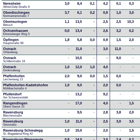
Neresheim
3,0
8,4
0,1
4,2
0,1
0,3
Alfred-Delp-Straße 8
Oberdischingen
3,7
6,1
0,2
0,9
1,0
3,0
Normannenstraße 7
Oberteuringen
1,1
13,5
-
2,5
2,5
10,3
Bibruck
Ochsenhausen
0,0
13,4
-
2,6
3,2
0,2
Ehrensberger Weg 5
Öpfingen
1,8
5,8
0,0
0,9
1,5
2,0
Hauptstraße 99
Ostrach
-
11,0
-
3,0
11,0
-
Uhlandweg
Ostrach
-
10,5
-
-
9,0
-
Schillerstraße 19
Ostrach
1,0
12,0
1,0
4,0
-
-
Denkmalweg 
Pfaffenhofen
2,0
9,0
0,0
1,5
0,0
-
Lerchenweg 13
Pfaffenhofen-Kadeltshofen
1,0
9,0
-
2,0
0,0
-
Mühlbachstraße 4
Pfullendorf
-
13,2
-
9,2
-
-
Am Schweizersbild 
Rangendingen
-
17,0
-
4,0
-
1,5
Obere Gasse 10
Ravensburg
-
9,5
-
2,8
3,8
2,0
Bleicherstraße
Ravensburg
1,0
11,0
-
2,5
3,0
3,5
Seestraße 
Ravensburg-Schmalegg
1,0
10,0
-
2,0
-
1,5
St.-Magdalena-Ring 42
Ravensburg-Wernsreute
0,8
14,0
-
3,0
2,4
0,2