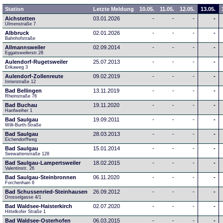
Station
Letzte Meldung
10.05.
11.05.
12.05.
13.05.
Aichstetten
03.01.2026
-
-
-
-
Ulmenstraße 7
Albbruck
02.01.2026
-
-
-
-
Bahnhofstraße
Allmannsweiler
02.09.2014
-
-
-
-
Eggatsweilerstr.28
Aulendorf-Rugetsweiler
25.07.2013
-
-
-
-
Erikaweg 3
Aulendorf-Zollenreute
09.02.2019
-
-
-
-
Imterstraße 12
Bad Bellingen
13.11.2019
-
-
-
-
Rheinstraße 76
Bad Buchau
19.11.2020
-
-
-
-
Hanfweiher 1
Bad Saulgau
19.09.2011
-
-
-
-
Willi-Burth-Straße
Bad Saulgau
28.03.2013
-
-
-
-
Eichendorffweg
Bad Saulgau
15.01.2014
-
-
-
-
Seewattenstraße 128
Bad Saulgau-Lampertsweiler
18.02.2015
-
-
-
-
Valentinstr. 26
Bad Saulgau-Steinbronnen
06.11.2020
-
-
-
-
Forchenhain 6
Bad Schussenried-Steinhausen
26.09.2012
-
-
-
-
Drosselgasse 4/1
Bad Waldsee-Haisterkirch
02.07.2020
-
-
-
-
Hittelkofer Straße 1
Bad Waldsee-Osterhofen
06.03.2015
-
-
-
-