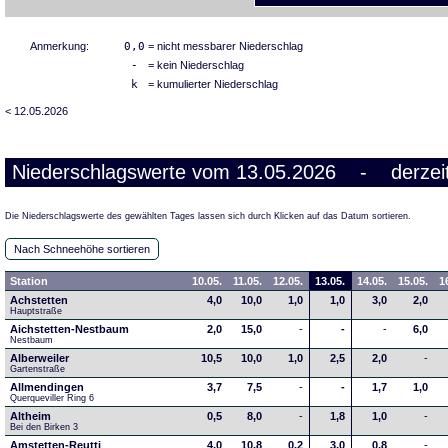
Anmerkung:
0,0
= nicht messbarer Niederschlag
-
= kein Niederschlag
k
= kumulierter Niederschlag
< 12.05.2026
Niederschlagswerte vom 13.05.2026 - derzeit
Die Niederschlagswerte des gewählten Tages lassen sich durch Klicken auf das Datum sortieren.
Nach Schneehöhe sortieren
Station
10.05.
11.05.
12.05.
13.05.
14.05.
15.05.
1
Achstetten
4,0
10,0
1,0
1,0
3,0
2,0
Hauptstraße
Aichstetten-Nestbaum
2,0
15,0
-
-
-
6,0
Nestbaum
Alberweiler
10,5
10,0
1,0
2,5
2,0
-
Gartenstraße
Allmendingen
3,7
7,5
-
-
1,7
1,0
Querqueviller Ring 6
Altheim
0,5
8,0
-
1,8
1,0
-
Bei den Birken 3
Amstetten-Reutti
4,0
10,8
0,2
3,0
0,8
-