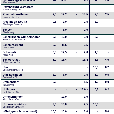
Wernsreute 25
Ravensburg-Weststadt
-
-
-
-
-
-
Karl-Erb-Ring 142
Rheinfelden-Herten
2,0
19,2
-
13,5
7,0
2,5
Eggbergstr. 10a
Riedlingen-Neufra
0,5
7,0
-
2,5
2,0
-
Riedlinger Strasse
Scheer
-
5,0
-
2,0
-
-
Fliederweg
Schelklingen-Gundershofen
0,5
12,0
-
2,0
2,0
-
Schwarzer-Straße 14
Schemmerberg
0,2
11,5
-
2,5
-
-
Drosselweg 9
Schwendi
0,5
12,5
-
2,0
4,5
-
Kreuzweg
Schwörstadt
3,2
13,4
-
13,4
1,6
4,0
Schulstrasse 19
Ulm
-
-
-
-
13,9
0,2
Eberhardtstraße 75
Ulm-Eggingen
2,0
6,0
-
0,5
1,0
0,5
Dorfstraße 36
Ummendorf
0,6
-
-
1,5
1,2
0,0
Tulpenweg
Unlingen
-
-
-
18,0
0,5
0,2
k
Prof.-Rieber-Str.
Unterlenningen
-
17,0
-
7,0
-
-
Kirschlatstraße
Uttenweiler-Ahlen
2,0
10,0
-
2,5
10,0
-
Seekircher Straße 8
Vöhringen (Schwarzwald)
10,0
10,0
-
8,0
-
5,0