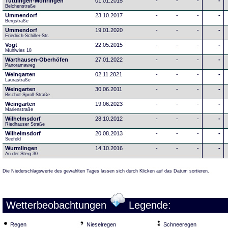
Tuttlingen-Möhringen
01.01.2015
-
-
-
-
Belchenstraße
Ummendorf
23.10.2017
-
-
-
-
Bergstraße
Ummendorf
19.01.2020
-
-
-
-
Friedrich-Schiller-Str.
Vogt
22.05.2015
-
-
-
-
Mühlwies 18
Warthausen-Oberhöfen
27.01.2022
-
-
-
-
Panoramaweg 
Weingarten
02.11.2021
-
-
-
-
Laurastraße
Weingarten
30.06.2011
-
-
-
-
Bischof-Sproll-Straße
Weingarten
19.06.2023
-
-
-
-
Marienstraße
Wilhelmsdorf
28.10.2012
-
-
-
-
Riedhauser Straße 
Wilhelmsdorf
20.08.2013
-
-
-
-
Seefeld
Wurmlingen
14.10.2016
-
-
-
-
An der Steig 30
Die Niederschlagswerte des gewählten Tages lassen sich durch Klicken auf das Datum sortieren.
Wetterbeobachtungen
Legende:
Regen
Nieselregen
Schneeregen