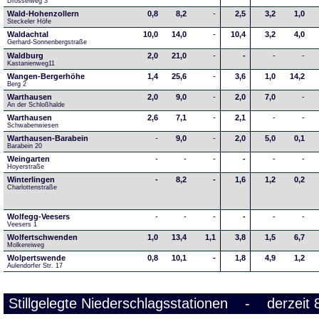
Drosselweg 3
Wald-Hohenzollern
0,8
8,2
-
2,5
3,2
1,0
Steckeler Höfe
Waldachtal
10,0
14,0
-
10,4
3,2
4,0
Gerhard-Sonnenbergstraße
Waldburg
2,0
21,0
-
-
-
-
Kastanienweg11
Wangen-Bergerhöhe
1,4
25,6
-
3,6
1,0
14,2
Berg 2
Warthausen
2,0
9,0
-
2,0
7,0
-
An der Schloßhalde 
Warthausen
2,6
7,1
-
2,1
-
-
Schwabenwiesen 
Warthausen-Barabein
-
9,0
-
2,0
5,0
0,1
Barabein 20
Weingarten
-
-
-
-
-
-
Hoyerstraße
Winterlingen
-
8,2
-
1,6
1,2
0,2
Charlottenstraße
Wolfegg-Veesers
-
-
-
-
-
-
Veesers 1
Wolfertschwenden
1,0
13,4
1,1
3,8
1,5
6,7
Molkereiweg
Wolpertswende
0,8
10,1
-
1,8
4,9
1,2
Aulendorfer Str. 17
Stillgelegte Niederschlagsstationen - derzeit 