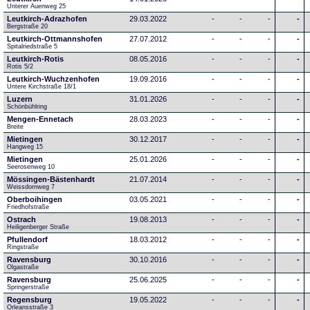
Unterer Auenweg 25
Leutkirch-Adrazhofen
29.03.2022
-
-
-
-
Bergstraße 20
Leutkirch-Ottmannshofen
27.07.2012
-
-
-
-
Spitalriedstraße 5
Leutkirch-Rotis
08.05.2016
-
-
-
-
Rotis 5/2
Leutkirch-Wuchzenhofen
19.09.2016
-
-
-
-
Untere Kirchstraße 18/1
Luzern
31.01.2026
-
-
-
-
Schönbühlring
Mengen-Ennetach
28.03.2023
-
-
-
-
Breite 
Mietingen
30.12.2017
-
-
-
-
Hangweg 15
Mietingen
25.01.2026
-
-
-
-
Seerosenweg 10
Mössingen-Bästenhardt
21.07.2014
-
-
-
-
Weissdornweg 7
Oberboihingen
03.05.2021
-
-
-
-
Friedhofstraße
Ostrach
19.08.2013
-
-
-
-
Heiligenberger Straße
Pfullendorf
18.03.2012
-
-
-
-
Ringstraße 
Ravensburg
30.10.2016
-
-
-
-
Olgastraße
Ravensburg
25.06.2025
-
-
-
-
Springerstraße
Regensburg
19.05.2022
-
-
-
-
Orleansstraße 3