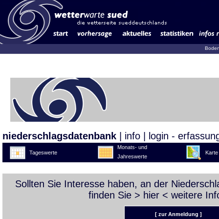
Boden
niederschlagsdatenbank
|
info
|
login - erfassun
Monats- und
Tageswerte
Karte
Jahreswerte
Sollten Sie Interesse haben, an der Niedersc
finden Sie >
hier
< weitere Inf
[ zur Anmeldung ]