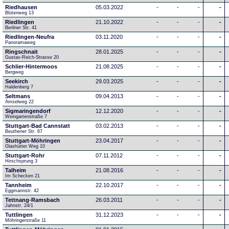
Riedhausen
05.03.2022
-
-
-
-
Blütenweg 13
Riedlingen
21.10.2022
-
-
-
-
Berliner Str. 41
Riedlingen-Neufra
03.11.2020
-
-
-
-
Panoramaweg
Ringschnait
28.01.2025
-
-
-
-
Gustav-Reich-Strasse 20
Schlier-Hintermoos
21.08.2025
-
-
-
-
Bergweg
Seekirch
29.03.2025
-
-
-
-
Haldenberg 7
Seltmans
09.04.2013
-
-
-
-
Amselweg 22
Sigmaringendorf
12.12.2020
-
-
-
-
Weingartenstraße 7
Stuttgart-Bad Cannstatt
03.02.2013
-
-
-
-
Beuthener Str. 67
Stuttgart-Möhringen
23.04.2017
-
-
-
-
Glashütter Weg 10
Stuttgart-Rohr
07.11.2012
-
-
-
-
Hirschsprung 3
Talheim
21.08.2016
-
-
-
-
Im Schecken 21
Tannheim
22.10.2017
-
-
-
-
Eggmannstr. 42     
Tettnang-Ramsbach
26.03.2011
-
-
-
-
Jahnstr. 24/1
Tuttlingen
31.12.2023
-
-
-
-
Möhringerstraße 11