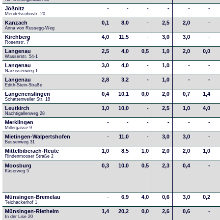
Jößnitz
-
-
-
-
-
-
Mendelssohnstr. 20
Kanzach
0,1
8,0
-
2,5
2,0
-
Anna von Russegg-Weg
Kirchberg
4,0
11,5
-
3,0
3,0
-
Rosenstr. 7
Langenau
2,5
4,0
0,5
1,0
2,0
0,0
Wasserstr. 54-1
Langenau
3,0
4,0
-
1,0
-
-
Narzissenweg 1
Langenau
2,8
3,2
-
1,0
-
-
Edith-Stein-Straße
Langenenslingen
0,4
10,1
0,0
2,0
0,7
1,4
Schattenweiler Str. 18
Leutkirch
1,0
10,0
-
2,5
1,0
4,0
Nachtigallenweg 28
Merklingen
-
-
-
-
-
-
Millergasse 9
Mietingen-Walpertshofen
-
11,0
-
3,0
3,0
-
Bussenweg 31
Mittelbiberach-Reute
1,0
8,5
1,0
2,0
2,0
1,0
Rindenmooser Straße 2
Moosburg
0,3
10,0
0,5
2,3
0,4
-
Käserweg 5
Münsingen-Bremelau
-
6,9
4,0
0,6
3,0
0,2
Teichackerhof 1
Münsingen-Rietheim
1,4
20,2
0,0
2,6
0,6
-
In der Lise 20