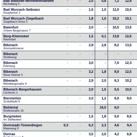
Bad Waldsee-Michelwinnanden
-
-
2,0
0,8
7,2
12,8
Michelberg 5
Bad Wurzach-Seibranz
-
-
1,5
1,0
12,0
10,5
Kimpflerhof 2 
Bad Wurzach-Ziegelbach
-
-
1,8
1,0
10,2
10,1
Ziegelbach-Greut 5
Baienfurt
-
-
2,0
-
10,5
13,5
Untere Bergstrasse 7
Berg-Kleintobel
-
-
1,5
0,1
13,8
12,6
Kleintobel
Biberach
-
-
2,9
2,8
8,2
13,5
Amriswilstrasse
Biberach
-
-
-
-
-
-
Strölinweg
Biberach
-
-
3,0
-
7,0
12,3
Erlenweg
Biberach
-
-
3,2
1,8
8,0
12,5
Neue Heimat 5
Biberach
-
-
2,9
2,0
6,3
10,2
Mittelbergstraße 9
Biberach-Bergerhausen
-
-
2,0
1,5
5,5
10,5
Löcherstr.1
Bierstetten
-
-
2,0
1,2
6,0
8,0
Schloßbühl 6
Bühlertal
-
-
-
16,0
6,0
-
Wolfinstraße 16
Burgrieden
-
-
1,5
1,8
5,0
8,5
Im Stellwinkel
Dornstadt-Tomerdingen
0,3
-
6,3
2,3
4,6
9,4
Maienweg 9
Dürnau
-
-
3,5
2,0
4,2
6,8