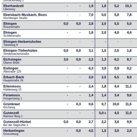
Dorfäckerweg 5
Eberhardzell
-
-
1,9
1,8
5,2
10,3
Lilienweg
Ebersbach-Musbach, Boos
-
-
7,0
0,0
5,0
7,8
Hochberger Straße
Ehingen
0,0
0,0
2,8
2,0
5,5
5,0
Rosenstraße
Ehingen
-
-
1,6
2,0
4,0
4,4
Schillerstraße
Ehingen-Herbertshofen
-
-
-
-
-
-
Tobelweg 9
Ehingen-Tiefenhülen
0,0
0,0
3,1
1,5
2,5
1,8
Sondernacherstraße
Eichstegen
3,5
0,0
2,2
1,3
6,2
8,7
Oberer Brühl
Eislingen
-
-
6,3
3,9
0,9
0,2
Albstraße 125
Erbach-Bach
-
-
2,0
2,5
6,5
8,0
Hauptstraße 24
Erlenmoos
-
-
2,4
1,8
4,4
11,1
Haldenweg 15
Füramoos
-
-
1,4
1,4
3,4
9,6
Hungersberg 1
Grünkraut
-
0,3
0,6
0,7
10,0
11,5
Kirchweg
Gutenzell
-
-
-
5,0
4,5
11,0
k
Kleinser Berg 1
Gutenzell-Hürbel
0,0
0,0
2,7
2,2
3,6
9,9
Bei der Sägmühle 1
Herbertingen
-
0,0
4,5
1,5
3,0
2,0
Drosselweg