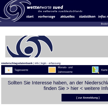
Boden
niederschlagsdatenbank
|
info
|
login - erfassung
Monats- und
Tageswerte
Karte
Jahreswerte
Sollten Sie Interesse haben, an der Niedersc
finden Sie >
hier
< weitere Inf
[ zur Anmeldung ]