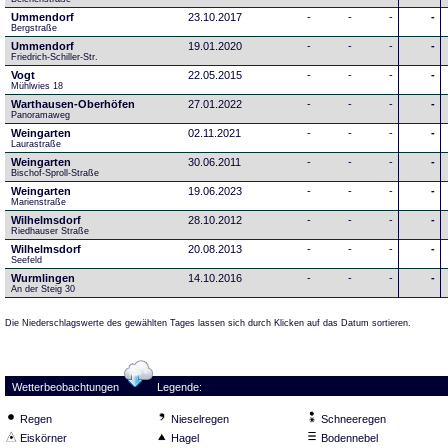
Ummendorf
23.10.2017
-
-
-
-
Bergstraße
Ummendorf
19.01.2020
-
-
-
-
Friedrich-Schiller-Str.
Vogt
22.05.2015
-
-
-
-
Mühlwies 18
Warthausen-Oberhöfen
27.01.2022
-
-
-
-
Panoramaweg 
Weingarten
02.11.2021
-
-
-
-
Laurastraße
Weingarten
30.06.2011
-
-
-
-
Bischof-Sproll-Straße
Weingarten
19.06.2023
-
-
-
-
Marienstraße
Wilhelmsdorf
28.10.2012
-
-
-
-
Riedhauser Straße 
Wilhelmsdorf
20.08.2013
-
-
-
-
Seefeld
Wurmlingen
14.10.2016
-
-
-
-
An der Steig 30
Die Niederschlagswerte des gewählten Tages lassen sich durch Klicken auf das Datum sortieren.
Wetterbeobachtungen
Legende:
Regen
Nieselregen
Schneeregen
Eiskörner
Hagel
Bodennebel