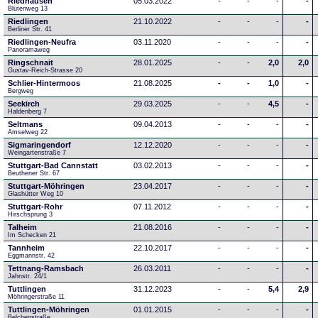
Riedhausen
05.03.2022
-
-
-
-
Blütenweg 13
Riedlingen
21.10.2022
-
-
-
-
Berliner Str. 41
Riedlingen-Neufra
03.11.2020
-
-
-
-
Panoramaweg
Ringschnait
28.01.2025
-
-
2,0
2,0
Gustav-Reich-Strasse 20
Schlier-Hintermoos
21.08.2025
-
-
1,0
-
Bergweg
Seekirch
29.03.2025
-
-
4,5
-
Haldenberg 7
Seltmans
09.04.2013
-
-
-
-
Amselweg 22
Sigmaringendorf
12.12.2020
-
-
-
-
Weingartenstraße 7
Stuttgart-Bad Cannstatt
03.02.2013
-
-
-
-
Beuthener Str. 67
Stuttgart-Möhringen
23.04.2017
-
-
-
-
Glashütter Weg 10
Stuttgart-Rohr
07.11.2012
-
-
-
-
Hirschsprung 3
Talheim
21.08.2016
-
-
-
-
Im Schecken 21
Tannheim
22.10.2017
-
-
-
-
Eggmannstr. 42     
Tettnang-Ramsbach
26.03.2011
-
-
-
-
Jahnstr. 24/1
Tuttlingen
31.12.2023
-
-
5,4
2,9
Möhringerstraße 11
Tuttlingen-Möhringen
01.01.2015
-
-
-
-
Belchenstraße