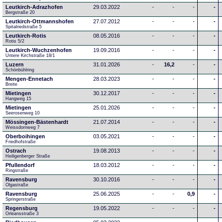
Leutkirch-Adrazhofen
29.03.2022
-
-
-
-
Bergstraße 20
Leutkirch-Ottmannshofen
27.07.2012
-
-
-
-
Spitalriedstraße 5
Leutkirch-Rotis
08.05.2016
-
-
-
-
Rotis 5/2
Leutkirch-Wuchzenhofen
19.09.2016
-
-
-
-
Untere Kirchstraße 18/1
Luzern
31.01.2026
-
16,2
-
-
Schönbühlring
Mengen-Ennetach
28.03.2023
-
-
-
-
Breite 
Mietingen
30.12.2017
-
-
-
-
Hangweg 15
Mietingen
25.01.2026
-
-
-
-
Seerosenweg 10
Mössingen-Bästenhardt
21.07.2014
-
-
-
-
Weissdornweg 7
Oberboihingen
03.05.2021
-
-
-
-
Friedhofstraße
Ostrach
19.08.2013
-
-
-
-
Heiligenberger Straße
Pfullendorf
18.03.2012
-
-
-
-
Ringstraße 
Ravensburg
30.10.2016
-
-
-
-
Olgastraße
Ravensburg
25.06.2025
-
-
0,9
-
Springerstraße
Regensburg
19.05.2022
-
-
-
-
Orleansstraße 3