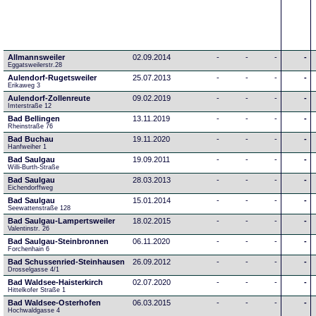
Allmannsweiler
02.09.2014
-
-
-
-
Eggatsweilerstr.28
Aulendorf-Rugetsweiler
25.07.2013
-
-
-
-
Erikaweg 3
Aulendorf-Zollenreute
09.02.2019
-
-
-
-
Imterstraße 12
Bad Bellingen
13.11.2019
-
-
-
-
Rheinstraße 76
Bad Buchau
19.11.2020
-
-
-
-
Hanfweiher 1
Bad Saulgau
19.09.2011
-
-
-
-
Willi-Burth-Straße
Bad Saulgau
28.03.2013
-
-
-
-
Eichendorffweg
Bad Saulgau
15.01.2014
-
-
-
-
Seewattenstraße 128
Bad Saulgau-Lampertsweiler
18.02.2015
-
-
-
-
Valentinstr. 26
Bad Saulgau-Steinbronnen
06.11.2020
-
-
-
-
Forchenhain 6
Bad Schussenried-Steinhausen
26.09.2012
-
-
-
-
Drosselgasse 4/1
Bad Waldsee-Haisterkirch
02.07.2020
-
-
-
-
Hittelkofer Straße 1
Bad Waldsee-Osterhofen
06.03.2015
-
-
-
-
Hochwaldgasse 4