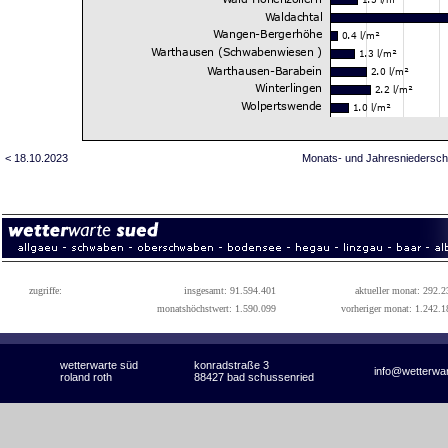
< 18.10.2023
Monats- und Jahresniedersch
zugriffe:
insgesamt: 91.594.401
aktueller monat: 292.2
monatshöchstwert: 1.590.099
vorheriger monat: 1.242.1
wetterwarte süd
konradstraße 3
info@wetterwa
roland roth
88427 bad schussenried