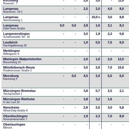
Kirchberg
-
-
2,8
3,0
-
11,0
Rosenstr. 7
Langenau
-
-
2,5
2,0
4,0
8,0
Wasserstr. 54-1
Langenau
-
-
-
10,0
3,6
8,8
k
Narzissenweg 1
Langenau
0,0
0,0
2,8
1,6
3,1
8,3
Edith-Stein-Straße
Langenenslingen
-
-
3,0
1,9
2,2
0,8
Schattenweiler Str. 18
Leutkirch
-
-
1,0
0,5
7,5
6,0
Nachtigallenweg 28
Merklingen
-
-
-
-
-
-
Millergasse 9
Mietingen-Walpertshofen
-
-
2,0
1,0
2,0
12,0
Bussenweg 31
Mittelbiberach-Reute
-
-
3,0
2,0
7,0
10,0
Rindenmooser Straße 2
Moosburg
-
0,0
4,5
2,0
5,5
6,0
Käserweg 5
Münsingen-Bremelau
-
-
3,8
0,7
2,5
2,1
Teichackerhof 1
Münsingen-Rietheim
-
-
3,8
3,2
1,6
-
In der Lise 20
Neresheim
-
-
2,8
2,5
3,0
5,8
Alfred-Delp-Straße 8
Oberdischingen
-
-
1,9
2,3
7,0
8,9
Normannenstraße 7
Oberteuringen
-
-
-
-
-
-
Bibruck