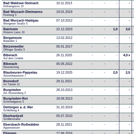
Bad Waldsee-Steinach
10.11.2013
-
-
-
-
Hofraingasse 15
Bad Wurzach-Dietmanns
19.01.2019
-
-
-
-
Postweg 5
Bad Wurzach-Haidgau
07.10.2012
-
-
-
-
Wengener Straße 5
Balzheim
22.12.2023
-
-
1,0
3,0
Hinterm Liess 19
Bergatreute
13.02.2012
-
-
-
-
Bolanden 1
Betzenweiler
05.01.2017
-
-
-
-
Offinger Straße 5
Biberach
26.11.2025
-
-
-
4,0
k
Auf dem Lindele
Biberach
05.05.2022
-
-
-
-
Neusatzweg 
Blaubeuren-Pappelau
19.12.2025
-
-
2,0
2,5
Sotzenhauserstr.7
Bonndorf
29.11.2021
-
-
-
-
Im Tännle 12
Burgrieden
28.10.2013
-
-
-
-
Am Nonnenberg 3
Burgrieden-Rot
18.09.2013
-
-
-
-
Schmiedgasse 5
Dettingen a. d. Iller
31.10.2019
-
-
-
-
Schleifweg 4
Eberhardzell
05.07.2010
-
-
-
-
Schillerstraße
Ebersbach-Roßwälden
28.11.2021
-
-
-
-
Appenwiesen
Ehingen
17.06.2016
-
-
-
-