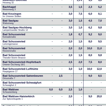
Aulendorf-Blönried
-
-
-
1,5
9,5
9,0
k
Heuweg 32
Bachhagel
-
-
3,5
1,5
2,3
5,2
Meisenweg 3
Bad Krozingen
-
-
3,0
7,5
6,0
0,1
Im Unteren Stollen
Bad Saulgau
-
-
3,0
1,5
4,5
7,0
Walserweg
Bad Saulgau-Hochberg
-
-
3,0
1,0
6,2
9,8
Lampertsweiler Straße 12
Bad Schussenried
-
-
1,8
0,7
9,2
9,0
Konradstraße
Bad Schussenried
-
-
2,0
1,5
8,0
9,5
Lortzingstrasse
Bad Schussenried
-
-
2,0
2,0
10,0
11,0
Klosterstraße
Bad Schussenried
-
-
2,0
1,5
8,0
9,8
Theodor-Storm-Strasse
Bad Schussenried-Hopferbach
-
-
2,5
2,0
7,5
8,0
Unterer Öschweg 16/1
Bad Schussenried-Lufthütte
-
-
3,0
1,0
10,0
12,0
Hauptgasse 17
Bad Schussenried-Sattenbeuren
-
2,5
-
-
9,0
8,5
Ortsstraße 7
Bad Schussenried-Schwaigfurt
-
-
-
-
-
-
Schwaigfurt 2
Bad Waldsee
0,0
0,0
2,5
1,0
-
-
Schwanenberg
Bad Waldsee-Haisterkirch
-
-
2,0
-
9,0
20,0
Zur Spitzenkapelle 1