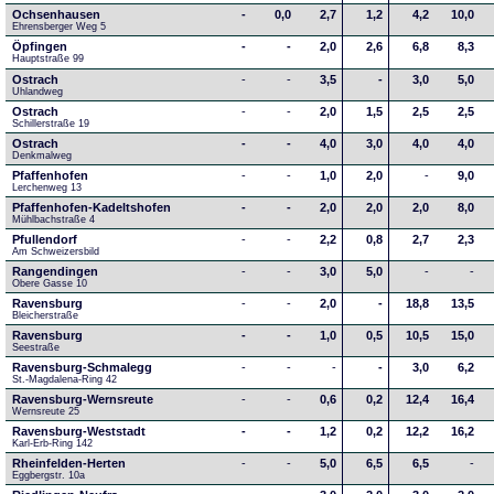
Ochsenhausen
-
0,0
2,7
1,2
4,2
10,0
Ehrensberger Weg 5
Öpfingen
-
-
2,0
2,6
6,8
8,3
Hauptstraße 99
Ostrach
-
-
3,5
-
3,0
5,0
Uhlandweg
Ostrach
-
-
2,0
1,5
2,5
2,5
Schillerstraße 19
Ostrach
-
-
4,0
3,0
4,0
4,0
Denkmalweg 
Pfaffenhofen
-
-
1,0
2,0
-
9,0
Lerchenweg 13
Pfaffenhofen-Kadeltshofen
-
-
2,0
2,0
2,0
8,0
Mühlbachstraße 4
Pfullendorf
-
-
2,2
0,8
2,7
2,3
Am Schweizersbild 
Rangendingen
-
-
3,0
5,0
-
-
Obere Gasse 10
Ravensburg
-
-
2,0
-
18,8
13,5
Bleicherstraße
Ravensburg
-
-
1,0
0,5
10,5
15,0
Seestraße 
Ravensburg-Schmalegg
-
-
-
-
3,0
6,2
St.-Magdalena-Ring 42
Ravensburg-Wernsreute
-
-
0,6
0,2
12,4
16,4
Wernsreute 25
Ravensburg-Weststadt
-
-
1,2
0,2
12,2
16,2
Karl-Erb-Ring 142
Rheinfelden-Herten
-
-
5,0
6,5
6,5
-
Eggbergstr. 10a