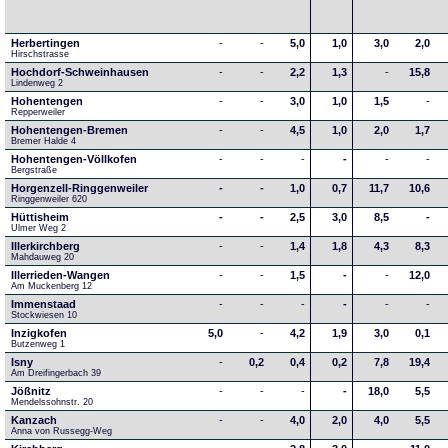
Herbertingen
-
-
5,0
1,0
3,0
2,0
Hirschstrasse
Hochdorf-Schweinhausen
-
-
2,2
1,3
-
15,8
Lindenweg 2
Hohentengen
-
-
3,0
1,0
1,5
-
Repperweiler
Hohentengen-Bremen
-
-
4,5
1,0
2,0
1,7
Bremer Halde 4
Hohentengen-Völlkofen
-
-
-
-
-
-
Bergstraße
Horgenzell-Ringgenweiler
-
-
1,0
0,7
11,7
10,6
Ringgenweiler 620
Hüttisheim
-
-
2,5
3,0
8,5
-
Ulmer Weg 2
Illerkirchberg
-
-
1,4
1,8
4,3
8,3
Mahdauweg 20
Illerrieden-Wangen
-
-
1,5
-
-
12,0
Am Muckenberg 12
Immenstaad
-
-
-
-
-
-
Stockwiesen 10
Inzigkofen
5,0
-
4,2
1,9
3,0
0,1
Butzenweg 1
Isny
-
0,2
0,4
0,2
7,8
19,4
Am Dreifingerbach 39
Jößnitz
-
-
-
-
18,0
5,5
Mendelssohnstr. 20
Kanzach
-
-
4,0
2,0
4,0
5,5
Anna von Russegg-Weg