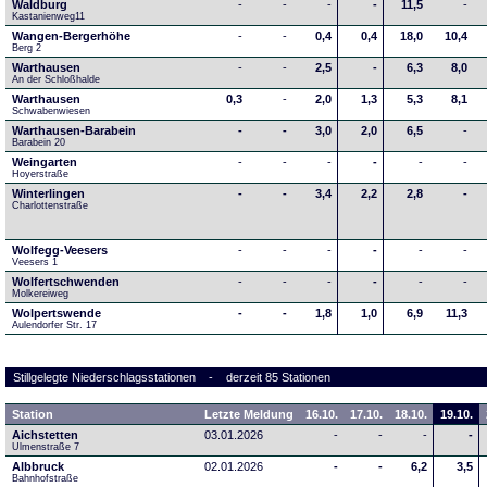
Waldburg
-
-
-
-
11,5
-
Kastanienweg11
Wangen-Bergerhöhe
-
-
0,4
0,4
18,0
10,4
Berg 2
Warthausen
-
-
2,5
-
6,3
8,0
An der Schloßhalde 
Warthausen
0,3
-
2,0
1,3
5,3
8,1
Schwabenwiesen 
Warthausen-Barabein
-
-
3,0
2,0
6,5
-
Barabein 20
Weingarten
-
-
-
-
-
-
Hoyerstraße
Winterlingen
-
-
3,4
2,2
2,8
-
Charlottenstraße
Wolfegg-Veesers
-
-
-
-
-
-
Veesers 1
Wolfertschwenden
-
-
-
-
-
-
Molkereiweg
Wolpertswende
-
-
1,8
1,0
6,9
11,3
Aulendorfer Str. 17
Stillgelegte Niederschlagsstationen - derzeit 85 Stationen
Station
Letzte Meldung
16.10.
17.10.
18.10.
19.10.
Aichstetten
03.01.2026
-
-
-
-
Ulmenstraße 7
Albbruck
02.01.2026
-
-
6,2
3,5
Bahnhofstraße