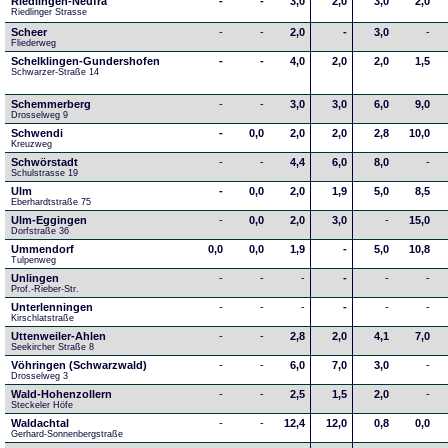
Riedlingen-Neufra
-
-
3,0
2,0
3,0
2,0
Riedlinger Strasse
Scheer
-
-
2,0
-
3,0
-
Fliederweg
Schelklingen-Gundershofen
-
-
4,0
2,0
2,0
1,5
Schwarzer-Straße 14
Schemmerberg
-
-
3,0
3,0
6,0
9,0
Drosselweg 9
Schwendi
-
0,0
2,0
2,0
2,8
10,0
Kreuzweg
Schwörstadt
-
-
4,4
6,0
8,0
-
Schulstrasse 19
Ulm
-
0,0
2,0
1,9
5,0
8,5
Eberhardtstraße 75
Ulm-Eggingen
-
0,0
2,0
3,0
-
15,0
Dorfstraße 36
Ummendorf
0,0
0,0
1,9
-
5,0
10,8
Tulpenweg
Unlingen
-
-
-
-
-
-
Prof.-Rieber-Str.
Unterlenningen
-
-
-
-
-
-
Kirschlatstraße
Uttenweiler-Ahlen
-
-
2,8
2,0
4,1
7,0
Seekircher Straße 8
Vöhringen (Schwarzwald)
-
-
6,0
7,0
3,0
-
Drosselweg 3
Wald-Hohenzollern
-
-
2,5
1,5
2,0
-
Steckeler Höfe
Waldachtal
-
-
12,4
12,0
0,8
0,0
Gerhard-Sonnenbergstraße