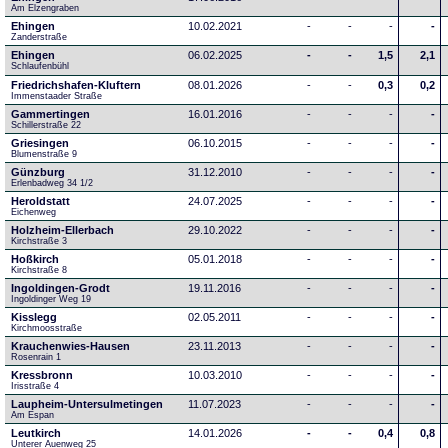
Am Elzengraben
Ehingen
10.02.2021
-
-
-
-
Zanderstraße
Ehingen
06.02.2025
-
-
1,5
2,1
Schlaufenbühl
Friedrichshafen-Kluftern
08.01.2026
-
-
0,3
0,2
Immenstaader Straße
Gammertingen
16.01.2016
-
-
-
-
Schillerstraße 22
Griesingen
06.10.2015
-
-
-
-
Blumenstraße 9
Günzburg
31.12.2010
-
-
-
-
Erlenbadweg 34 1/2
Heroldstatt
24.07.2025
-
-
-
-
Eichenweg 
Holzheim-Ellerbach
29.10.2022
-
-
-
-
Kirchstraße 3
Hoßkirch
05.01.2018
-
-
-
-
Kirchstraße 8
Ingoldingen-Grodt
19.11.2016
-
-
-
-
Ingoldinger Weg 19
Kisslegg
02.05.2011
-
-
-
-
Kirchmoosstraße
Krauchenwies-Hausen
23.11.2013
-
-
-
-
Rosenrain 1
Kressbronn
10.03.2010
-
-
-
-
Irisstraße 4
Laupheim-Untersulmetingen
11.07.2023
-
-
-
-
Am Espan
Leutkirch
14.01.2026
-
-
0,4
0,8
Unterer Auenweg 25