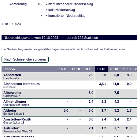
Anmerkung:
0,0
= nicht messbarer Niederschlag
-
= kein Niederschlag
k
= kumulierter Niederschlag
< 18.10.2023
Niederschlagswerte vom 19.10.2023 - derzeit 122 Stationen
Die Niederschlagswerte des gewählten Tages lassen sich durch Klicken auf das Datum sortieren.
Nach Schneehöhe sortieren
Station
16.10.
17.10.
18.10.
19.10.
20.10.
21.10.
2
Achstetten
-
-
2,5
3,0
6,0
9,0
Hauptstraße
Aichstetten-Nestbaum
-
-
-
3,5
11,0
10,0
k
Nestbaum
Alberweiler
-
-
3,0
-
7,5
-
Gartenstraße
Allmendingen
-
-
2,4
2,3
4,3
-
Querqueviller Ring 6
Altheim
5,0
-
3,0
1,7
3,2
1,7
Bei den Birken 3
Amstetten-Reutti
-
-
8,0
2,4
2,4
2,4
Gassenäcker 13
Aulendorf
-
-
2,1
1,2
7,7
11,3
Steinenbacher Weg 33