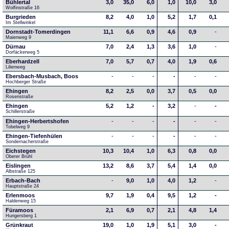
Bühlertal
3,0
35,0
6,0
1,0
10,0
3,0
Wolfinstraße 16
Burgrieden
8,2
4,0
1,0
5,2
1,7
0,1
Im Stellwinkel
Dornstadt-Tomerdingen
11,1
6,6
0,9
4,6
0,9
-
Maienweg 9
Dürnau
7,0
2,4
1,3
3,6
1,0
-
Dorfäckerweg 5
Eberhardzell
7,0
5,7
0,7
4,0
1,9
0,6
Lilienweg
Ebersbach-Musbach, Boos
-
-
-
-
-
-
Hochberger Straße
Ehingen
8,2
2,5
0,0
3,7
0,5
0,0
Rosenstraße
Ehingen
5,2
1,2
-
3,2
-
-
Schillerstraße
Ehingen-Herbertshofen
-
-
-
-
-
-
Tobelweg 9
Ehingen-Tiefenhülen
-
-
-
-
-
-
Sondernacherstraße
Eichstegen
10,3
10,4
1,0
6,3
0,8
0,0
Oberer Brühl
Eislingen
13,2
8,6
3,7
5,4
1,4
0,0
Albstraße 125
Erbach-Bach
-
9,0
1,0
4,0
1,2
-
Hauptstraße 24
Erlenmoos
9,7
1,9
0,4
9,5
1,2
-
Haldenweg 15
Füramoos
2,1
6,9
0,7
2,1
4,8
1,4
Hungersberg 1
Grünkraut
19,0
1,0
1,9
5,1
3,0
-