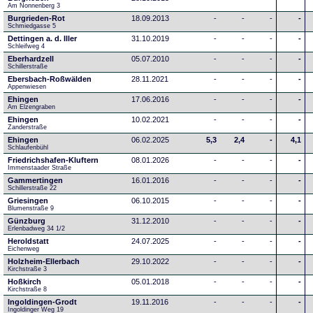
Am Nonnenberg 3
Burgrieden-Rot
18.09.2013
-
-
-
-
Schmiedgasse 5
Dettingen a. d. Iller
31.10.2019
-
-
-
-
Schleifweg 4
Eberhardzell
05.07.2010
-
-
-
-
Schillerstraße
Ebersbach-Roßwälden
28.11.2021
-
-
-
-
Appenwiesen
Ehingen
17.06.2016
-
-
-
-
Am Elzengraben
Ehingen
10.02.2021
-
-
-
-
Zanderstraße
Ehingen
06.02.2025
5,3
2,4
-
4,1
Schlaufenbühl
Friedrichshafen-Kluftern
08.01.2026
-
-
-
-
Immenstaader Straße
Gammertingen
16.01.2016
-
-
-
-
Schillerstraße 22
Griesingen
06.10.2015
-
-
-
-
Blumenstraße 9
Günzburg
31.12.2010
-
-
-
-
Erlenbadweg 34 1/2
Heroldstatt
24.07.2025
-
-
-
-
Eichenweg 
Holzheim-Ellerbach
29.10.2022
-
-
-
-
Kirchstraße 3
Hoßkirch
05.01.2018
-
-
-
-
Kirchstraße 8
Ingoldingen-Grodt
19.11.2016
-
-
-
-
Ingoldinger Weg 19