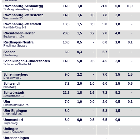
Seestraße 
Ravensburg-Schmalegg
14,0
1,0
-
21,0
0,0
11,0
St.-Magdalena-Ring 42
Ravensburg-Wernsreute
14,6
1,6
0,6
7,8
2,8
-
Wernsreute 25
Ravensburg-Weststadt
13,5
1,5
0,9
9,0
1,8
-
Karl-Erb-Ring 142
Rheinfelden-Herten
23,6
1,5
0,2
2,8
4,0
-
Eggbergstr. 10a
Riedlingen-Neufra
10,0
0,5
-
6,0
1,0
0,1
Riedlinger Strasse
Scheer
6,0
0,3
-
5,7
-
-
Fliederweg
Schelklingen-Gundershofen
14,0
5,0
0,5
4,5
2,0
-
Schwarzer-Straße 14
Schemmerberg
9,0
2,2
-
7,0
3,5
1,5
Drosselweg 9
Schwendi
7,2
2,0
1,0
6,0
1,5
0,5
Kreuzweg
Schwörstadt
22,2
1,8
1,6
7,2
5,2
-
Schulstrasse 19
Ulm
7,0
1,0
0,0
2,0
0,5
0,1
Eberhardtstraße 75
Ulm-Eggingen
8,0
-
-
5,3
1,5
-
Dorfstraße 36
Ummendorf
8,0
0,9
0,5
6,5
0,9
-
Tulpenweg
Unlingen
-
-
-
-
-
-
Prof.-Rieber-Str.
Unterlenningen
-
-
-
-
-
-