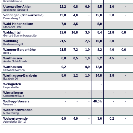
Kirschlatstraße
Uttenweiler-Ahlen
12,2
0,8
0,9
8,5
1,0
-
Seekircher Straße 8
Vöhringen (Schwarzwald)
19,0
4,0
-
15,0
5,0
-
Drosselweg 3
Wald-Hohenzollern
7,0
3,5
-
5,0
-
-
Steckeler Höfe
Waldachtal
19,6
16,8
3,0
8,4
11,8
0,8
Gerhard-Sonnenbergstraße
Waldburg
21,5
-
2,5
10,0
3,0
-
Kastanienweg11
Wangen-Bergerhöhe
21,5
7,2
1,0
8,2
4,0
0,6
Berg 2
Warthausen
8,0
0,5
1,0
5,2
4,5
-
An der Schloßhalde 
Warthausen
9,2
-
0,9
12,0
-
-
Schwabenwiesen 
Warthausen-Barabein
5,0
1,2
1,0
14,8
1,8
-
Barabein 20
Weingarten
-
-
-
-
-
-
Hoyerstraße
Winterlingen
-
-
-
-
-
-
Charlottenstraße
Wolfegg-Veesers
-
-
-
46,0
-
-
k
Veesers 1
Wolfertschwenden
-
-
-
-
-
-
Molkereiweg
Wolpertswende
6,9
4,9
-
3,6
0,2
-
Aulendorfer Str. 17