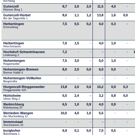
Kirchweg
Gutenzell
8,7
2,0
2,0
11,5
4,0
-
Kleinser Berg 1
Gutenzell-Hürbel
8,0
1,1
1,2
13,8
1,6
0,0
Bei der Sägmühle 1
Herbertingen
7,5
0,5
0,2
4,0
0,3
-
Drosselweg
Herbertingen
7,0
1,5
-
4,0
1,0
-
Hirschstrasse
Hochdorf-Schweinhausen
7,2
-
-
-
-
-
1
Lindenweg 2
Hohentengen
7,5
3,0
-
5,0
1,0
-
Repperweiler
Hohentengen-Bremen
8,0
2,0
0,0
6,0
0,0
-
Bremer Halde 4
Hohentengen-Völlkofen
-
-
-
-
-
-
Bergstraße
Horgenzell-Ringgenweiler
13,8
2,0
0,6
10,2
0,9
0,3
Ringgenweiler 620
Hüttisheim
5,5
2,4
-
3,2
0,8
0,0
Ulmer Weg 2
Illerkirchberg
6,5
1,0
0,9
4,0
0,9
-
Mahdauweg 20
Illerrieden-Wangen
10,0
4,0
1,0
5,5
-
-
Am Muckenberg 12
Immenstaad
-
-
-
-
-
-
Stockwiesen 10
Inzigkofen
6,9
0,1
0,0
7,0
0,5
-
Butzenweg 1