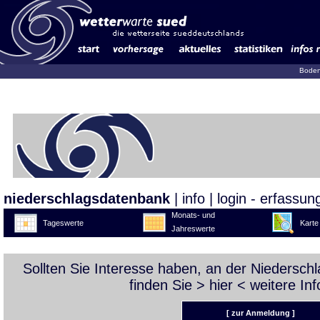
Boden
niederschlagsdatenbank
|
info
|
login - erfassun
Monats- und
Tageswerte
Karte
Jahreswerte
Sollten Sie Interesse haben, an der Niedersc
finden Sie >
hier
< weitere Inf
[ zur Anmeldung ]