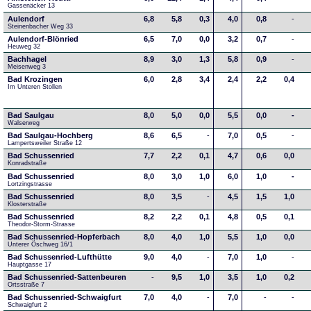
Gassenäcker 13
Aulendorf
6,8
5,8
0,3
4,0
0,8
-
Steinenbacher Weg 33
Aulendorf-Blönried
6,5
7,0
0,0
3,2
0,7
-
Heuweg 32
Bachhagel
8,9
3,0
1,3
5,8
0,9
-
Meisenweg 3
Bad Krozingen
6,0
2,8
3,4
2,4
2,2
0,4
Im Unteren Stollen
Bad Saulgau
8,0
5,0
0,0
5,5
0,0
-
Walserweg
Bad Saulgau-Hochberg
8,6
6,5
-
7,0
0,5
-
Lampertsweiler Straße 12
Bad Schussenried
7,7
2,2
0,1
4,7
0,6
0,0
Konradstraße
Bad Schussenried
8,0
3,0
1,0
6,0
1,0
-
Lortzingstrasse
Bad Schussenried
8,0
3,5
-
4,5
1,5
1,0
Klosterstraße
Bad Schussenried
8,2
2,2
0,1
4,8
0,5
0,1
Theodor-Storm-Strasse
Bad Schussenried-Hopferbach
8,0
4,0
1,0
5,5
1,0
0,0
Unterer Öschweg 16/1
Bad Schussenried-Lufthütte
9,0
4,0
-
7,0
1,0
-
Hauptgasse 17
Bad Schussenried-Sattenbeuren
-
9,5
1,0
3,5
1,0
0,2
Ortsstraße 7
Bad Schussenried-Schwaigfurt
7,0
4,0
-
7,0
-
-
Schwaigfurt 2