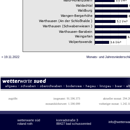
< 19.11.2022
Monats- und Jahresniederschl
zugriffe:
insgesamt: 91.596.373
aktueller monat: 294.2
monatshöchstwert: 1.590.099
vorheriger monat: 1.242.1
wetterwarte süd
konradstraße 3
info@wetterwa
roland roth
88427 bad schussenried