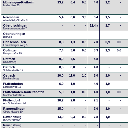
Münsingen-Rietheim
13,2
6,4
0,8
4,0
1,2
-
In der Lise 20
Neresheim
5,4
6,6
3,9
6,4
1,5
-
Alfred-Delp-Straße 8
Oberdischingen
-
-
-
12,4
1,7
-
k
Normannenstraße 7
Oberteuringen
-
-
-
-
-
-
Bibruck
Ochsenhausen
8,3
1,3
0,3
7,0
0,9
0,0
Ehrensberger Weg 5
Öpfingen
7,4
3,6
0,0
3,3
1,3
0,0
Hauptstraße 99
Ostrach
9,0
7,5
-
4,8
-
-
Uhlandweg
Ostrach
8,5
8,0
-
4,0
-
-
Schillerstraße 19
Ostrach
10,0
11,0
1,0
5,0
1,0
-
Denkmalweg 
Pfaffenhofen
6,0
1,0
-
4,0
1,0
-
Lerchenweg 13
Pfaffenhofen-Kadeltshofen
5,0
1,0
0,0
4,0
1,0
0,0
Mühlbachstraße 4
Pfullendorf
10,2
2,8
-
2,1
-
-
Am Schweizersbild 
Rangendingen
15,0
-
-
7,0
3,0
-
Obere Gasse 10
Ravensburg
13,0
0,3
0,2
7,8
1,0
-
Bleicherstraße
Ravensburg
-
-
-
-
-
-