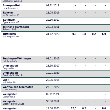
Glashütter Weg 10
Stuttgart-Rohr
07.11.2012
-
-
-
-
Hirschsprung 3
Talheim
21.08.2016
-
-
-
-
Im Schecken 21
Tannheim
22.10.2017
-
-
-
-
Eggmannstr. 42     
Tettnang-Ramsbach
26.03.2011
-
-
-
-
Jahnstr. 24/1
Tuttlingen
31.12.2023
9,2
1,8
0,2
5,0
Möhringerstraße 11
Tuttlingen-Möhringen
01.01.2015
-
-
-
-
Belchenstraße
Ummendorf
23.10.2017
-
-
-
-
Bergstraße
Ummendorf
19.01.2020
-
-
-
-
Friedrich-Schiller-Str.
Vogt
22.05.2015
-
-
-
-
Mühlwies 18
Warthausen-Oberhöfen
27.01.2022
-
-
-
-
Panoramaweg 
Weingarten
02.11.2021
-
-
-
-
Laurastraße
Weingarten
30.06.2011
-
-
-
-
Bischof-Sproll-Straße
Weingarten
19.06.2023
12,0
0,2
-
8,0