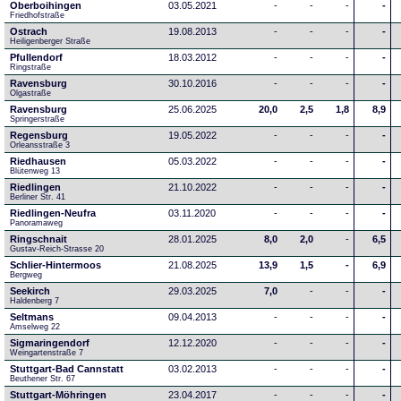
Oberboihingen
03.05.2021
-
-
-
-
Friedhofstraße
Ostrach
19.08.2013
-
-
-
-
Heiligenberger Straße
Pfullendorf
18.03.2012
-
-
-
-
Ringstraße 
Ravensburg
30.10.2016
-
-
-
-
Olgastraße
Ravensburg
25.06.2025
20,0
2,5
1,8
8,9
Springerstraße
Regensburg
19.05.2022
-
-
-
-
Orleansstraße 3
Riedhausen
05.03.2022
-
-
-
-
Blütenweg 13
Riedlingen
21.10.2022
-
-
-
-
Berliner Str. 41
Riedlingen-Neufra
03.11.2020
-
-
-
-
Panoramaweg
Ringschnait
28.01.2025
8,0
2,0
-
6,5
Gustav-Reich-Strasse 20
Schlier-Hintermoos
21.08.2025
13,9
1,5
-
6,9
Bergweg
Seekirch
29.03.2025
7,0
-
-
-
Haldenberg 7
Seltmans
09.04.2013
-
-
-
-
Amselweg 22
Sigmaringendorf
12.12.2020
-
-
-
-
Weingartenstraße 7
Stuttgart-Bad Cannstatt
03.02.2013
-
-
-
-
Beuthener Str. 67
Stuttgart-Möhringen
23.04.2017
-
-
-
-