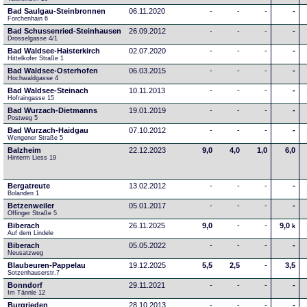
Bad Saulgau-Steinbronnen
06.11.2020
-
-
-
-
Forchenhain 6
Bad Schussenried-Steinhausen
26.09.2012
-
-
-
-
Drosselgasse 4/1
Bad Waldsee-Haisterkirch
02.07.2020
-
-
-
-
Hittelkofer Straße 1
Bad Waldsee-Osterhofen
06.03.2015
-
-
-
-
Hochwaldgasse 4
Bad Waldsee-Steinach
10.11.2013
-
-
-
-
Hofraingasse 15
Bad Wurzach-Dietmanns
19.01.2019
-
-
-
-
Postweg 5
Bad Wurzach-Haidgau
07.10.2012
-
-
-
-
Wengener Straße 5
Balzheim
22.12.2023
9,0
4,0
1,0
6,0
Hinterm Liess 19
Bergatreute
13.02.2012
-
-
-
-
Bolanden 1
Betzenweiler
05.01.2017
-
-
-
-
Offinger Straße 5
Biberach
26.11.2025
9,0
-
-
9,0
k
Auf dem Lindele
Biberach
05.05.2022
-
-
-
-
Neusatzweg 
Blaubeuren-Pappelau
19.12.2025
5,5
2,5
-
3,5
Sotzenhauserstr.7
Bonndorf
29.11.2021
-
-
-
-
Im Tännle 12
Burgrieden
28.10.2013
-
-
-
-