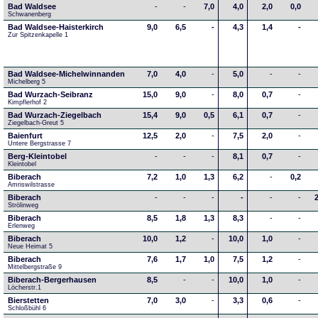
Bad Waldsee
-
-
7,0
4,0
2,0
0,0
Schwanenberg
Bad Waldsee-Haisterkirch
9,0
6,5
-
4,3
1,4
-
Zur Spitzenkapelle 1
Bad Waldsee-Michelwinnanden
7,0
4,0
-
5,0
-
-
Michelberg 5
Bad Wurzach-Seibranz
15,0
9,0
-
8,0
0,7
-
Kimpflerhof 2 
Bad Wurzach-Ziegelbach
15,4
9,0
0,5
6,1
0,7
-
Ziegelbach-Greut 5
Baienfurt
12,5
2,0
-
7,5
2,0
-
Untere Bergstrasse 7
Berg-Kleintobel
-
-
-
8,1
0,7
-
Kleintobel
Biberach
7,2
1,0
1,3
6,2
-
0,2
Amriswilstrasse
Biberach
-
-
-
-
-
-
2
Strölinweg
Biberach
8,5
1,8
1,3
8,3
-
-
Erlenweg
Biberach
10,0
1,2
-
10,0
1,0
-
Neue Heimat 5
Biberach
7,6
1,7
1,0
7,5
1,2
-
Mittelbergstraße 9
Biberach-Bergerhausen
8,5
-
-
10,0
1,0
-
Löcherstr.1
Bierstetten
7,0
3,0
-
3,3
0,6
-
Schloßbühl 6