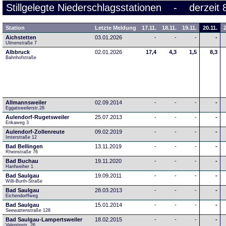
Stillgelegte Niederschlagsstationen - derzeit 
Station
Letzte Meldung
17.11.
18.11.
19.11.
20.11.
2
Aichstetten
03.01.2026
-
-
-
-
Ulmenstraße 7
Albbruck
02.01.2026
17,4
4,3
1,5
8,3
Bahnhofstraße
Allmannsweiler
02.09.2014
-
-
-
-
Eggatsweilerstr.28
Aulendorf-Rugetsweiler
25.07.2013
-
-
-
-
Erikaweg 3
Aulendorf-Zollenreute
09.02.2019
-
-
-
-
Imterstraße 12
Bad Bellingen
13.11.2019
-
-
-
-
Rheinstraße 76
Bad Buchau
19.11.2020
-
-
-
-
Hanfweiher 1
Bad Saulgau
19.09.2011
-
-
-
-
Willi-Burth-Straße
Bad Saulgau
28.03.2013
-
-
-
-
Eichendorffweg
Bad Saulgau
15.01.2014
-
-
-
-
Seewattenstraße 128
Bad Saulgau-Lampertsweiler
18.02.2015
-
-
-
-
Valentinstr. 26