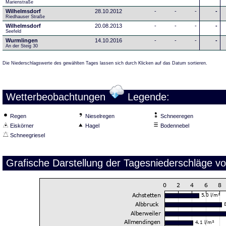
Marienstraße
Wilhelmsdorf
28.10.2012
-
-
-
-
Riedhauser Straße 
Wilhelmsdorf
20.08.2013
-
-
-
-
Seefeld
Wurmlingen
14.10.2016
-
-
-
-
An der Steig 30
Die Niederschlagswerte des gewählten Tages lassen sich durch Klicken auf das Datum sortieren.
Wetterbeobachtungen
Legende:
Regen
Nieselregen
Schneeregen
Eiskörner
Hagel
Bodennebel
Schneegriesel
Grafische Darstellung der Tagesniederschläge v