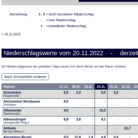
Anmerkung:
0,0
= nicht messbarer Niederschlag
-
= kein Niederschlag
k
= kumulierter Niederschlag
< 19.11.2022
Niederschlagswerte vom 20.11.2022 - derzeit
Die Niederschlagswerte des gewählten Tages lassen sich durch Klicken auf das Datum sortieren.
Nach Schneehöhe sortieren
Station
17.11.
18.11.
19.11.
20.11.
21.11.
22.11.
23
Achstetten
6,5
2,0
-
5,0
2,0
-
Hauptstraße
Aichstetten-Nestbaum
8,0
-
-
-
-
-
Nestbaum
Alberweiler
9,0
-
-
15,0
-
-
Gartenstraße
Allmendingen
6,8
3,8
-
4,1
-
-
Querqueviller Ring 6
Altheim
-
-
-
-
-
22,7
Bei den Birken 3
Amstetten-Reutti
6,0
12,4
1,4
4,4
0,4
-