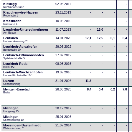
Kisslegg
02.05.2011
-
-
-
-
Kirchmoosstraße
Krauchenwies-Hausen
23.11.2013
-
-
-
-
Rosenrain 1
Kressbronn
10.03.2010
-
-
-
-
Irisstraße 4
Laupheim-Untersulmetingen
11.07.2023
-
13,0
-
-
Am Espan
Leutkirch
14.01.2026
17,1
12,5
0,1
6,4
Unterer Auenweg 25
Leutkirch-Adrazhofen
29.03.2022
-
-
-
-
Bergstraße 20
Leutkirch-Ottmannshofen
27.07.2012
-
-
-
-
Spitalriedstraße 5
Leutkirch-Rotis
08.05.2016
-
-
-
-
Rotis 5/2
Leutkirch-Wuchzenhofen
19.09.2016
-
-
-
-
Untere Kirchstraße 18/1
Luzern
31.01.2026
11,3
-
-
-
Schönbühlring
Mengen-Ennetach
28.03.2023
8,4
0,4
0,2
7,8
Breite 
Mietingen
30.12.2017
-
-
-
-
Hangweg 15
Mietingen
25.01.2026
-
-
-
-
Seerosenweg 10
Mössingen-Bästenhardt
21.07.2014
-
-
-
-
Weissdornweg 7