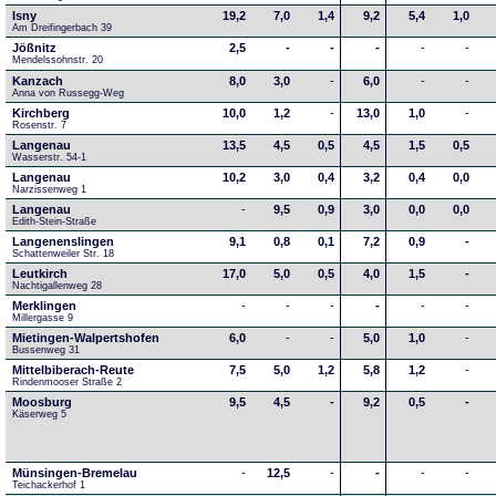
Isny
19,2
7,0
1,4
9,2
5,4
1,0
Am Dreifingerbach 39
Jößnitz
2,5
-
-
-
-
-
Mendelssohnstr. 20
Kanzach
8,0
3,0
-
6,0
-
-
Anna von Russegg-Weg
Kirchberg
10,0
1,2
-
13,0
1,0
-
Rosenstr. 7
Langenau
13,5
4,5
0,5
4,5
1,5
0,5
Wasserstr. 54-1
Langenau
10,2
3,0
0,4
3,2
0,4
0,0
Narzissenweg 1
Langenau
-
9,5
0,9
3,0
0,0
0,0
Edith-Stein-Straße
Langenenslingen
9,1
0,8
0,1
7,2
0,9
-
Schattenweiler Str. 18
Leutkirch
17,0
5,0
0,5
4,0
1,5
-
Nachtigallenweg 28
Merklingen
-
-
-
-
-
-
Millergasse 9
Mietingen-Walpertshofen
6,0
-
-
5,0
1,0
-
Bussenweg 31
Mittelbiberach-Reute
7,5
5,0
1,2
5,8
1,2
-
Rindenmooser Straße 2
Moosburg
9,5
4,5
-
9,2
0,5
-
Käserweg 5
Münsingen-Bremelau
-
12,5
-
-
-
-
Teichackerhof 1