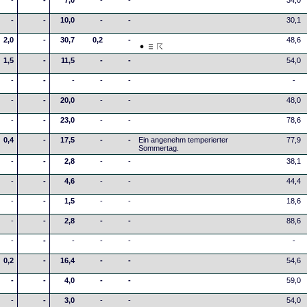
-
-
7,0
-
-
34,0
-
-
10,0
-
-
30,1
2,0
-
30,7
0,2
-
48,6
1,5
-
11,5
-
-
54,0
-
-
-
-
-
-
-
-
20,0
-
-
48,0
-
-
23,0
-
-
78,6
0,4
-
17,5
-
-
Ein angenehm temperierter
77,9
Sommertag.
-
-
2,8
-
-
38,1
-
-
4,6
-
-
44,4
-
-
1,5
-
-
18,6
-
-
2,8
-
-
88,6
-
-
-
-
-
-
0,2
-
16,4
-
-
54,6
-
-
4,0
-
-
59,0
-
-
3,0
-
-
54,0