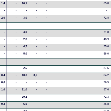
1,4
-
16,1
-
-
65,8
-
-
-
-
-
-
2,0
-
3,0
-
-
72,8
-
-
-
-
-
-
-
-
4,0
-
-
71,8
-
-
2,8
-
-
40,3
-
-
4,7
-
-
55,6
-
-
5,0
-
-
58,0
-
-
-
-
-
-
-
-
2,5
-
-
87,5
0,4
-
10,6
0,2
-
84,2
8,0
-
-
-
-
36,5
1,0
-
21,0
-
-
87,6
-
-
29,2
-
-
72,3
0,3
-
6,0
-
-
35,8