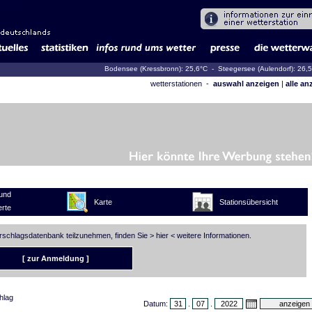
Bodensee (Kressbronn): 25,6°C
- Steegersee (Aulendorf): 26,
wetterstationen -
auswahl anzeigen
|
alle an
und
Karte
Stationsübersicht
rte
erschlagsdatenbank teilzunehmen, finden Sie >
hier
< weitere Informationen.
[ zur Anmeldung ]
hlag
Datum:
.
.