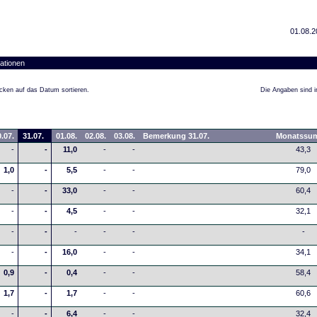
01.08.2
ationen
cken auf das Datum sortieren.
Die Angaben sind in
.07.
31.07.
01.08.
02.08.
03.08.
Bemerkung 31.07.
Monatssu
-
-
11,0
-
-
43,3
1,0
-
5,5
-
-
79,0
-
-
33,0
-
-
60,4
-
-
4,5
-
-
32,1
-
-
-
-
-
-
-
-
16,0
-
-
34,1
0,9
-
0,4
-
-
58,4
1,7
-
1,7
-
-
60,6
-
-
6,4
-
-
32,4