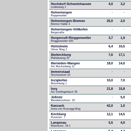
Hochdorf-Schweinhausen
4,0
3,2
Lindenweg 2
Hohentengen
-
-
Repperweiler
Hohentengen-Bremen
25,0
2,0
Bremer Halde 4
Hohentengen-Völlkofen
-
-
Bergstraße
Horgenzell-Ringgenweiler
3,7
1,9
Ringgenweiler 620
Hüttisheim
6,4
10,5
Ulmer Weg 2
Illerkirchberg
7,6
17,1
Mahdauweg 20
Illerrieden-Wangen
18,0
14,0
Am Muckenberg 12
Immenstaad
-
-
Stockwiesen 10
Inzigkofen
10,0
7,0
Butzenweg 1
Isny
21,8
15,8
Am Dreifingerbach 39
Jößnitz
-
5,0
Mendelssohnstr. 20
Kanzach
42,0
1,0
Anna von Russegg-Weg
Kirchberg
12,1
14,5
Rosenstr. 7
Langenau
5,5
4,0
Wasserstr. 54-1