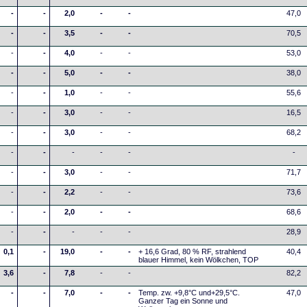
-
-
2,0
-
-
47,0
-
-
3,5
-
-
70,5
-
-
4,0
-
-
53,0
-
-
5,0
-
-
38,0
-
-
1,0
-
-
55,6
-
-
3,0
-
-
16,5
-
-
3,0
-
-
68,2
-
-
-
-
-
-
-
-
3,0
-
-
71,7
-
-
2,2
-
-
73,6
-
-
2,0
-
-
68,6
-
-
-
-
-
28,9
0,1
-
19,0
-
-
+ 16,6 Grad, 80 % RF, strahlend
40,4
blauer Himmel, kein Wölkchen, TOP
3,6
-
7,8
-
-
82,2
-
-
7,0
-
-
Temp. zw. +9,8°C und+29,5°C.
47,0
Ganzer Tag ein Sonne und