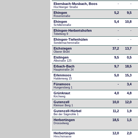
Ebersbach-Musbach, Boos
-
-
Hochberger Straße
Ehingen
5,2
9,5
Rosenstraße
Ehingen
5,4
10,8
Schillerstraße
Ehingen-Herbertshofen
-
-
Tobelweg 9
Ehingen-Tiefenhülen
-
-
Sondernacherstraße
Eichstegen
37,2
13,7
Oberer Brühl
Eislingen
9,5
0,5
Albstraße 125
Erbach-Bach
9,7
18,5
Hauptstraße 24
Erlenmoos
5,0
15,3
Haldenweg 15
Füramoos
-
3,4
Hungersberg 1
Grünkraut
4,0
4,8
Kirchweg
Gutenzell
10,0
12,0
Kleinser Berg 1
Gutenzell-Hürbel
11,2
1,9
Bei der Sägmühle 1
Herbertingen
18,5
1,5
Drosselweg
Herbertingen
12,0
2,0
Hirschstrasse