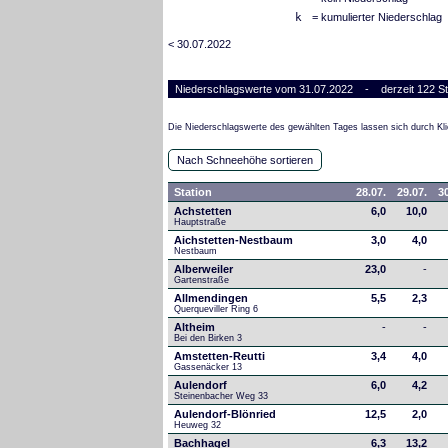
k
= kumulierter Niederschlag
< 30.07.2022
Niederschlagswerte vom 31.07.2022 - derzeit 122 St
Die Niederschlagswerte des gewählten Tages lassen sich durch Kli
Nach Schneehöhe sortieren
Station
28.07.
29.07.
30
Achstetten
6,0
10,0
Hauptstraße
Aichstetten-Nestbaum
3,0
4,0
Nestbaum
Alberweiler
23,0
-
Gartenstraße
Allmendingen
5,5
2,3
Querqueviller Ring 6
Altheim
-
-
Bei den Birken 3
Amstetten-Reutti
3,4
4,0
Gassenäcker 13
Aulendorf
6,0
4,2
Steinenbacher Weg 33
Aulendorf-Blönried
12,5
2,0
Heuweg 32
Bachhagel
6,3
13,2