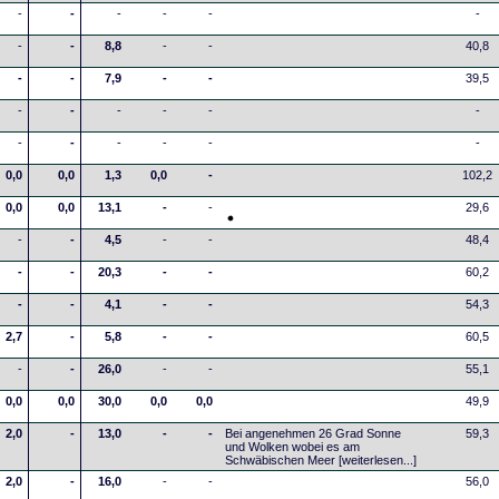
-
-
-
-
-
-
-
-
8,8
-
-
40,8
-
-
7,9
-
-
39,5
-
-
-
-
-
-
-
-
-
-
-
-
0,0
0,0
1,3
0,0
-
102,2
0,0
0,0
13,1
-
-
29,6
-
-
4,5
-
-
48,4
-
-
20,3
-
-
60,2
-
-
4,1
-
-
54,3
2,7
-
5,8
-
-
60,5
-
-
26,0
-
-
55,1
0,0
0,0
30,0
0,0
0,0
49,9
2,0
-
13,0
-
-
Bei angenehmen 26 Grad Sonne
59,3
und Wolken wobei es am
Schwäbischen Meer
[weiterlesen...]
2,0
-
16,0
-
-
56,0