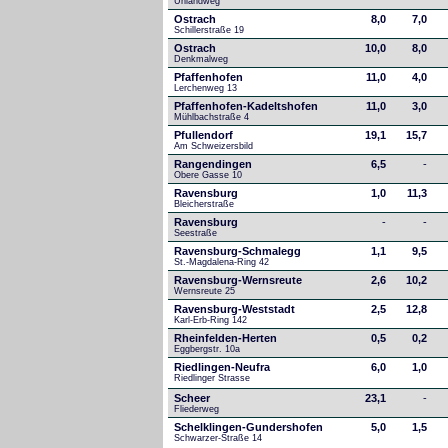
Uhlandweg
Ostrach
8,0
7,0
Schillerstraße 19
Ostrach
10,0
8,0
Denkmalweg 
Pfaffenhofen
11,0
4,0
Lerchenweg 13
Pfaffenhofen-Kadeltshofen
11,0
3,0
Mühlbachstraße 4
Pfullendorf
19,1
15,7
Am Schweizersbild 
Rangendingen
6,5
-
Obere Gasse 10
Ravensburg
1,0
11,3
Bleicherstraße
Ravensburg
-
-
Seestraße 
Ravensburg-Schmalegg
1,1
9,5
St.-Magdalena-Ring 42
Ravensburg-Wernsreute
2,6
10,2
Wernsreute 25
Ravensburg-Weststadt
2,5
12,8
Karl-Erb-Ring 142
Rheinfelden-Herten
0,5
0,2
Eggbergstr. 10a
Riedlingen-Neufra
6,0
1,0
Riedlinger Strasse
Scheer
23,1
-
Fliederweg
Schelklingen-Gundershofen
5,0
1,5
Schwarzer-Straße 14