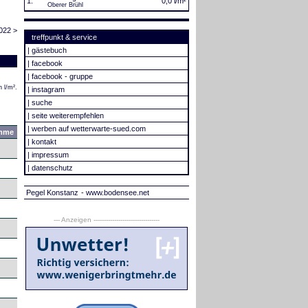
1.
0,0 l/m²
Oberer Brühl
022 >
treffpunkt & service
|
gästebuch
|
facebook
|
facebook - gruppe
 l/m².
|
instagram
|
suche
|
seite weiterempfehlen
|
werben auf wetterwarte-sued.com
mme
|
kontakt
|
impressum
|
datenschutz
Pegel Konstanz
- www.bodensee.net
--- Anzeigen --------------------------------