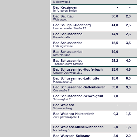
Meisenweg 3
Bad Krozingen
-
-
Im Unteren Stollen
Bad Saulgau
30,0
2,0
Walserweg
Bad Saulgau-Hochberg
41,0
2,5
Lampertsweiler Straße 12
Bad Schussenried
14,9
2,6
Konradstraße
Bad Schussenried
15,5
3,5
Lortzingstrasse
Bad Schussenried
19,0
-
Klosterstraße
Bad Schussenried
25,2
4,0
Theodor-Storm-Strasse
Bad Schussenried-Hopferbach
28,0
4,5
Unterer Öschweg 16/1
Bad Schussenried-Lufthütte
18,0
6,0
Hauptgasse 17
Bad Schussenried-Sattenbeuren
33,0
9,0
Ortsstraße 7
Bad Schussenried-Schwaigfurt
7,0
-
Schwaigfurt 2
Bad Waldsee
-
-
Schwanenberg
Bad Waldsee-Haisterkirch
0,3
1,5
Zur Spitzenkapelle 1
Bad Waldsee-Michelwinnanden
2,0
1,5
Michelberg 5
Bad Wurzach-Seibranz
2,0
2,0