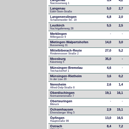
Langenau
5,4
4,2
Narzissenweg 1
Langenau
5,0
2,7
Edith-Stein-Straße
Langenenslingen
6,8
2,0
Schattenweiler Str. 18
Leutkirch
5,5
2,5
Nachtigallenweg 28
Merklingen
-
-
Millergasse 9
Mietingen-Walpertshofen
14,0
3,0
Bussenweg 31
Mittelbiberach-Reute
27,0
5,2
Rindenmooser Straße 2
Moosburg
35,0
-
Käserweg 5
Münsingen-Bremelau
4,6
-
Teichackerhof 1
Münsingen-Rietheim
3,6
0,2
In der Lise 20
Neresheim
2,6
1,4
Alfred-Delp-Straße 8
Oberdischingen
19,1
16,1
Normannenstraße 7
Oberteuringen
-
-
Bibruck
Ochsenhausen
2,9
15,1
Ehrensberger Weg 5
Öpfingen
13,0
16,5
Hauptstraße 99
Ostrach
8,4
7,2