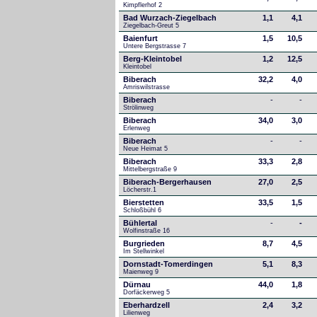
Kimpflerhof 2 
Bad Wurzach-Ziegelbach
1,1
4,1
Ziegelbach-Greut 5
Baienfurt
1,5
10,5
Untere Bergstrasse 7
Berg-Kleintobel
1,2
12,5
Kleintobel
Biberach
32,2
4,0
Amriswilstrasse
Biberach
-
-
Strölinweg
Biberach
34,0
3,0
Erlenweg
Biberach
-
-
Neue Heimat 5
Biberach
33,3
2,8
Mittelbergstraße 9
Biberach-Bergerhausen
27,0
2,5
Löcherstr.1
Bierstetten
33,5
1,5
Schloßbühl 6
Bühlertal
-
-
Wolfinstraße 16
Burgrieden
8,7
4,5
Im Stellwinkel
Dornstadt-Tomerdingen
5,1
8,3
Maienweg 9
Dürnau
44,0
1,8
Dorfäckerweg 5
Eberhardzell
2,4
3,2
Lilienweg