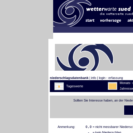
niederschlagsdatenbank
|
info
|
login - erfassung
Monats- 
Tageswerte
Jahreswe
Sollten Sie Interesse haben, an der Nied
Anmerkung:
0,0
= nicht messbarer Niedersc
-
= kein Niederschlag