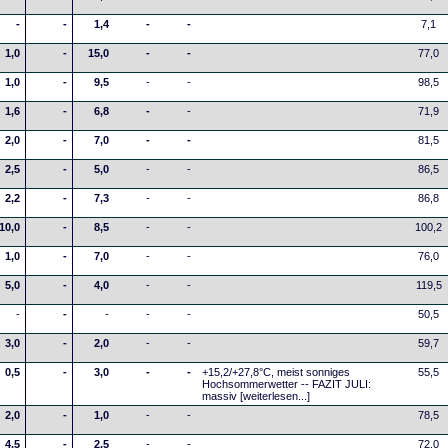
-
-
1,4
-
-
7,1
1,0
-
15,0
-
-
77,0
1,0
-
9,5
-
-
98,5
1,6
-
6,8
-
-
71,9
2,0
-
7,0
-
-
81,5
2,5
-
5,0
-
-
86,5
2,2
-
7,3
-
-
86,8
10,0
-
8,5
-
-
100,2
1,0
-
7,0
-
-
76,0
5,0
-
4,0
-
-
119,5
-
-
-
-
-
50,5
3,0
-
2,0
-
-
59,7
0,5
-
3,0
-
-
+15,2/+27,8°C, meist sonniges
55,5
Hochsommerwetter -- FAZIT JULI:
massiv
[weiterlesen...]
2,0
-
1,0
-
-
78,5
4,5
-
2,5
-
-
72,0