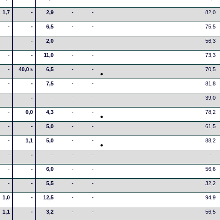
1,7
-
2,9
-
-
82,0
-
-
6,5
-
-
75,5
-
-
2,0
-
-
56,3
-
-
11,0
-
-
73,3
-
40,0
6,5
-
-
70,5
k
-
-
7,5
-
-
81,8
-
-
-
-
-
39,0
-
0,0
4,3
-
-
78,2
-
-
5,0
-
-
61,5
-
1,1
5,0
-
-
88,2
-
-
-
-
-
-
-
-
6,0
-
-
56,6
-
-
5,5
-
-
32,2
1,0
-
12,5
-
-
94,9
1,1
-
3,2
-
-
56,5