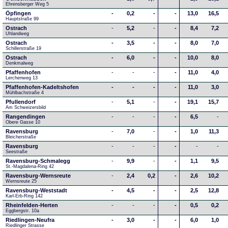
Ehrensberger Weg 5
Öpfingen
-
0,2
-
-
13,0
16,5
Hauptstraße 99
Ostrach
-
5,2
-
-
8,4
7,2
Uhlandweg
Ostrach
-
3,5
-
-
8,0
7,0
Schillerstraße 19
Ostrach
-
6,0
-
-
10,0
8,0
Denkmalweg 
Pfaffenhofen
-
-
-
-
11,0
4,0
Lerchenweg 13
Pfaffenhofen-Kadeltshofen
-
-
-
-
11,0
3,0
Mühlbachstraße 4
Pfullendorf
-
5,1
-
-
19,1
15,7
Am Schweizersbild 
Rangendingen
-
-
-
-
6,5
-
Obere Gasse 10
Ravensburg
-
7,0
-
-
1,0
11,3
Bleicherstraße
Ravensburg
-
-
-
-
-
-
Seestraße 
Ravensburg-Schmalegg
-
9,9
-
-
1,1
9,5
St.-Magdalena-Ring 42
Ravensburg-Wernsreute
-
2,4
0,2
-
2,6
10,2
Wernsreute 25
Ravensburg-Weststadt
-
4,5
-
-
2,5
12,8
Karl-Erb-Ring 142
Rheinfelden-Herten
-
-
-
-
0,5
0,2
Eggbergstr. 10a
Riedlingen-Neufra
-
3,0
-
-
6,0
1,0
Riedlinger Strasse