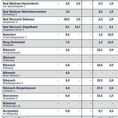
Bad Waldsee-Haisterkirch
-
4,0
0,5
-
0,3
1,5
Zur Spitzenkapelle 1
Bad Waldsee-Michelwinnanden
-
3,0
-
-
2,0
1,5
Michelberg 5
Bad Wurzach-Seibranz
-
26,0
2,5
-
2,0
2,0
Kimpflerhof 2 
Bad Wurzach-Ziegelbach
-
8,1
14,7
-
1,1
4,1
Ziegelbach-Greut 5
Baienfurt
-
8,5
-
-
1,5
10,5
Untere Bergstrasse 7
Berg-Kleintobel
-
7,5
-
-
1,2
12,5
Kleintobel
Biberach
-
4,5
-
-
32,2
4,0
Amriswilstrasse
Biberach
-
-
-
-
-
-
Strölinweg
Biberach
-
5,8
-
-
34,0
3,0
Erlenweg
Biberach
-
4,0
-
-
-
-
Neue Heimat 5
Biberach
-
5,0
-
-
33,3
2,8
Mittelbergstraße 9
Biberach-Bergerhausen
-
4,0
-
-
27,0
2,5
Löcherstr.1
Bierstetten
-
6,0
-
-
33,5
1,5
Schloßbühl 6
Bühlertal
-
-
-
-
-
-
Wolfinstraße 16
Burgrieden
-
0,8
-
-
8,7
4,5
Im Stellwinkel