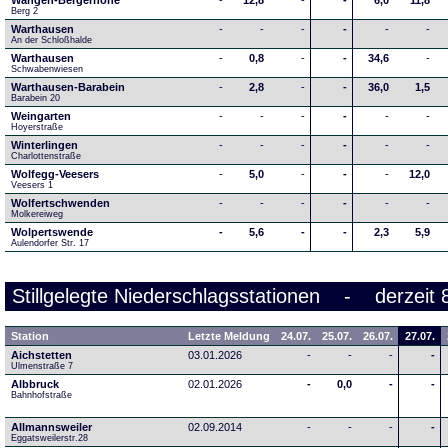
Wangen-Bergerhöhe
-
12,8
-
-
6,0
11,8
Berg 2
Warthausen
-
-
-
-
-
-
An der Schloßhalde 
Warthausen
-
0,8
-
-
34,6
-
Schwabenwiesen 
Warthausen-Barabein
-
2,8
-
-
36,0
1,5
Barabein 20
Weingarten
-
-
-
-
-
-
Hoyerstraße
Winterlingen
-
-
-
-
-
-
Charlottenstraße
Wolfegg-Veesers
-
5,0
-
-
-
12,0
Veesers 1
Wolfertschwenden
-
-
-
-
-
-
Molkereiweg
Wolpertswende
-
5,6
-
-
2,3
5,9
Aulendorfer Str. 17
Stillgelegte Niederschlagsstationen - derzeit 
Station
Letzte Meldung
24.07.
25.07.
26.07.
27.07.
Aichstetten
03.01.2026
-
-
-
-
Ulmenstraße 7
Albbruck
02.01.2026
-
0,0
-
-
Bahnhofstraße
Allmannsweiler
02.09.2014
-
-
-
-
Eggatsweilerstr.28