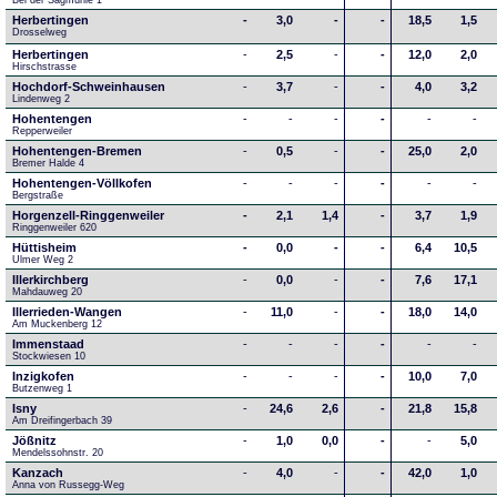
Bei der Sägmühle 1
Herbertingen
-
3,0
-
-
18,5
1,5
Drosselweg
Herbertingen
-
2,5
-
-
12,0
2,0
Hirschstrasse
Hochdorf-Schweinhausen
-
3,7
-
-
4,0
3,2
Lindenweg 2
Hohentengen
-
-
-
-
-
-
Repperweiler
Hohentengen-Bremen
-
0,5
-
-
25,0
2,0
Bremer Halde 4
Hohentengen-Völlkofen
-
-
-
-
-
-
Bergstraße
Horgenzell-Ringgenweiler
-
2,1
1,4
-
3,7
1,9
Ringgenweiler 620
Hüttisheim
-
0,0
-
-
6,4
10,5
Ulmer Weg 2
Illerkirchberg
-
0,0
-
-
7,6
17,1
Mahdauweg 20
Illerrieden-Wangen
-
11,0
-
-
18,0
14,0
Am Muckenberg 12
Immenstaad
-
-
-
-
-
-
Stockwiesen 10
Inzigkofen
-
-
-
-
10,0
7,0
Butzenweg 1
Isny
-
24,6
2,6
-
21,8
15,8
Am Dreifingerbach 39
Jößnitz
-
1,0
0,0
-
-
5,0
Mendelssohnstr. 20
Kanzach
-
4,0
-
-
42,0
1,0
Anna von Russegg-Weg