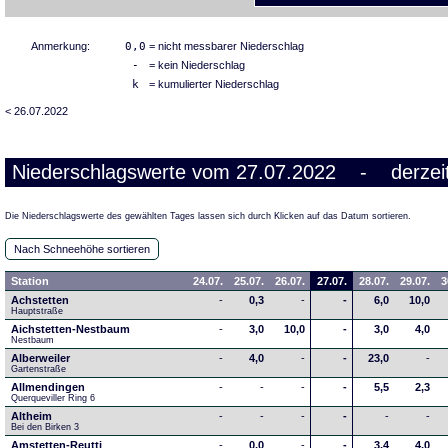
Anmerkung:
0,0
= nicht messbarer Niederschlag
-
= kein Niederschlag
k
= kumulierter Niederschlag
< 26.07.2022
Niederschlagswerte vom 27.07.2022 - derzeit
Die Niederschlagswerte des gewählten Tages lassen sich durch Klicken auf das Datum sortieren.
Nach Schneehöhe sortieren
Station
24.07.
25.07.
26.07.
27.07.
28.07.
29.07.
3
Achstetten
-
0,3
-
-
6,0
10,0
Hauptstraße
Aichstetten-Nestbaum
-
3,0
10,0
-
3,0
4,0
Nestbaum
Alberweiler
-
4,0
-
-
23,0
-
Gartenstraße
Allmendingen
-
-
-
-
5,5
2,3
Querqueviller Ring 6
Altheim
-
-
-
-
-
-
Bei den Birken 3
Amstetten-Reutti
-
0,0
-
-
3,4
4,0