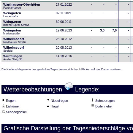
Warthausen-Oberhöfen
27.01.2022
-
-
-
-
Panoramaweg 
Weingarten
02.11.2021
-
-
-
-
Laurastraße
Weingarten
30.06.2011
-
-
-
-
Bischof-Sproll-Straße
Weingarten
19.06.2023
-
3,0
7,0
-
Marienstraße
Wilhelmsdorf
28.10.2012
-
-
-
-
Riedhauser Straße 
Wilhelmsdorf
20.08.2013
-
-
-
-
Seefeld
Wurmlingen
14.10.2016
-
-
-
-
An der Steig 30
Die Niederschlagswerte des gewählten Tages lassen sich durch Klicken auf das Datum sortieren.
Wetterbeobachtungen
Legende:
Regen
Nieselregen
Schneeregen
Eiskörner
Hagel
Bodennebel
Schneegriesel
Grafische Darstellung der Tagesniederschläge v