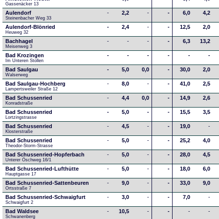
Gassenäcker 13
Aulendorf
-
2,2
-
-
6,0
4,2
Steinenbacher Weg 33
Aulendorf-Blönried
-
2,4
-
-
12,5
2,0
Heuweg 32
Bachhagel
-
-
-
-
6,3
13,2
Meisenweg 3
Bad Krozingen
-
-
-
-
-
-
Im Unteren Stollen
Bad Saulgau
-
5,0
0,0
-
30,0
2,0
Walserweg
Bad Saulgau-Hochberg
-
8,0
-
-
41,0
2,5
Lampertsweiler Straße 12
Bad Schussenried
-
4,4
0,0
-
14,9
2,6
Konradstraße
Bad Schussenried
-
5,0
-
-
15,5
3,5
Lortzingstrasse
Bad Schussenried
-
4,5
-
-
19,0
-
Klosterstraße
Bad Schussenried
-
5,0
-
-
25,2
4,0
Theodor-Storm-Strasse
Bad Schussenried-Hopferbach
-
5,0
-
-
28,0
4,5
Unterer Öschweg 16/1
Bad Schussenried-Lufthütte
-
5,0
-
-
18,0
6,0
Hauptgasse 17
Bad Schussenried-Sattenbeuren
-
9,0
-
-
33,0
9,0
Ortsstraße 7
Bad Schussenried-Schwaigfurt
-
3,0
-
-
7,0
-
Schwaigfurt 2
Bad Waldsee
-
10,5
-
-
-
-
Schwanenberg