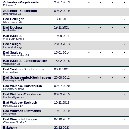
Aulendorf-Rugetsweiler
25.07.2013
-
-
-
-
Erikaweg 3
Aulendorf-Zollenreute
09.02.2019
-
-
-
-
Imterstraße 12
Bad Bellingen
13.11.2019
-
-
-
-
Rheinstraße 76
Bad Buchau
19.11.2020
-
-
-
-
Hanfweiher 1
Bad Saulgau
19.09.2011
-
-
-
-
Willi-Burth-Straße
Bad Saulgau
28.03.2013
-
-
-
-
Eichendorffweg
Bad Saulgau
15.01.2014
-
-
-
-
Seewattenstraße 128
Bad Saulgau-Lampertsweiler
18.02.2015
-
-
-
-
Valentinstr. 26
Bad Saulgau-Steinbronnen
06.11.2020
-
-
-
-
Forchenhain 6
Bad Schussenried-Steinhausen
26.09.2012
-
-
-
-
Drosselgasse 4/1
Bad Waldsee-Haisterkirch
02.07.2020
-
-
-
-
Hittelkofer Straße 1
Bad Waldsee-Osterhofen
06.03.2015
-
-
-
-
Hochwaldgasse 4
Bad Waldsee-Steinach
10.11.2013
-
-
-
-
Hofraingasse 15
Bad Wurzach-Dietmanns
19.01.2019
-
-
-
-
Postweg 5
Bad Wurzach-Haidgau
07.10.2012
-
-
-
-
Wengener Straße 5
Balzheim
22.12.2023
-
-
-
-