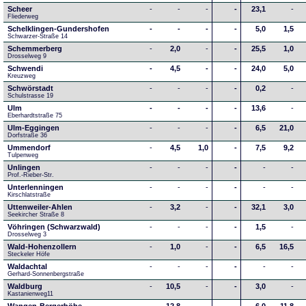
Scheer
-
-
-
-
23,1
-
Fliederweg
Schelklingen-Gundershofen
-
-
-
-
5,0
1,5
Schwarzer-Straße 14
Schemmerberg
-
2,0
-
-
25,5
1,0
Drosselweg 9
Schwendi
-
4,5
-
-
24,0
5,0
Kreuzweg
Schwörstadt
-
-
-
-
0,2
-
Schulstrasse 19
Ulm
-
-
-
-
13,6
-
Eberhardtstraße 75
Ulm-Eggingen
-
-
-
-
6,5
21,0
Dorfstraße 36
Ummendorf
-
4,5
1,0
-
7,5
9,2
Tulpenweg
Unlingen
-
-
-
-
-
-
Prof.-Rieber-Str.
Unterlenningen
-
-
-
-
-
-
Kirschlatstraße
Uttenweiler-Ahlen
-
3,2
-
-
32,1
3,0
Seekircher Straße 8
Vöhringen (Schwarzwald)
-
-
-
-
1,5
-
Drosselweg 3
Wald-Hohenzollern
-
1,0
-
-
6,5
16,5
Steckeler Höfe
Waldachtal
-
-
-
-
-
-
Gerhard-Sonnenbergstraße
Waldburg
-
10,5
-
-
3,0
-
Kastanienweg11