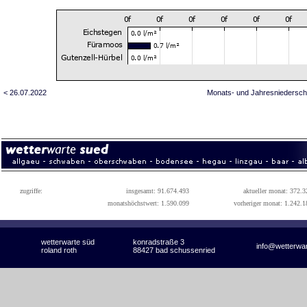
< 26.07.2022
Monats- und Jahresniedersch
zugriffe:
insgesamt: 91.674.493
aktueller monat: 372.3
monatshöchstwert: 1.590.099
vorheriger monat: 1.242.1
wetterwarte süd
konradstraße 3
info@wetterwa
roland roth
88427 bad schussenried