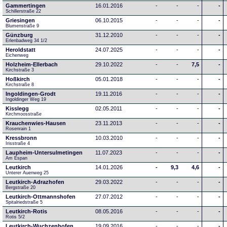
Gammertingen
16.01.2016
-
-
-
-
Schillerstraße 22
Griesingen
06.10.2015
-
-
-
-
Blumenstraße 9
Günzburg
31.12.2010
-
-
-
-
Erlenbadweg 34 1/2
Heroldstatt
24.07.2025
-
-
-
-
Eichenweg 
Holzheim-Ellerbach
29.10.2022
-
-
7,5
-
Kirchstraße 3
Hoßkirch
05.01.2018
-
-
-
-
Kirchstraße 8
Ingoldingen-Grodt
19.11.2016
-
-
-
-
Ingoldinger Weg 19
Kisslegg
02.05.2011
-
-
-
-
Kirchmoosstraße
Krauchenwies-Hausen
23.11.2013
-
-
-
-
Rosenrain 1
Kressbronn
10.03.2010
-
-
-
-
Irisstraße 4
Laupheim-Untersulmetingen
11.07.2023
-
-
-
-
Am Espan
Leutkirch
14.01.2026
-
9,3
4,6
-
Unterer Auenweg 25
Leutkirch-Adrazhofen
29.03.2022
-
-
-
-
Bergstraße 20
Leutkirch-Ottmannshofen
27.07.2012
-
-
-
-
Spitalriedstraße 5
Leutkirch-Rotis
08.05.2016
-
-
-
-
Rotis 5/2
Leutkirch-Wuchzenhofen
19.09.2016
-
-
-
-