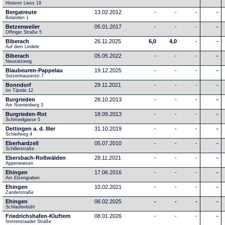
Hinterm Liess 19
Bergatreute
13.02.2012
-
-
-
-
Bolanden 1
Betzenweiler
05.01.2017
-
-
-
-
Offinger Straße 5
Biberach
26.11.2025
6,0
4,0
-
-
Auf dem Lindele
Biberach
05.05.2022
-
-
-
-
Neusatzweg 
Blaubeuren-Pappelau
19.12.2025
-
-
-
-
Sotzenhauserstr.7
Bonndorf
29.11.2021
-
-
-
-
Im Tännle 12
Burgrieden
28.10.2013
-
-
-
-
Am Nonnenberg 3
Burgrieden-Rot
18.09.2013
-
-
-
-
Schmiedgasse 5
Dettingen a. d. Iller
31.10.2019
-
-
-
-
Schleifweg 4
Eberhardzell
05.07.2010
-
-
-
-
Schillerstraße
Ebersbach-Roßwälden
28.11.2021
-
-
-
-
Appenwiesen
Ehingen
17.06.2016
-
-
-
-
Am Elzengraben
Ehingen
10.02.2021
-
-
-
-
Zanderstraße
Ehingen
06.02.2025
-
-
-
-
Schlaufenbühl
Friedrichshafen-Kluftern
08.01.2026
-
-
-
-
Immenstaader Straße