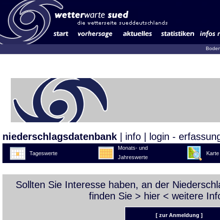
Boden
niederschlagsdatenbank
|
info
|
login - erfassun
Monats- und
Tageswerte
Karte
Jahreswerte
Sollten Sie Interesse haben, an der Niedersc
finden Sie >
hier
< weitere Inf
[ zur Anmeldung ]