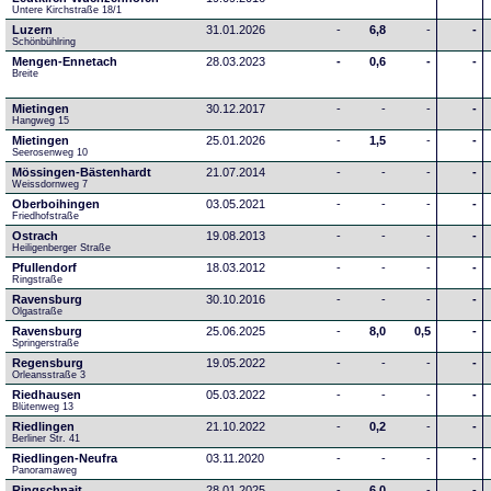
Untere Kirchstraße 18/1
Luzern
31.01.2026
-
6,8
-
-
Schönbühlring
Mengen-Ennetach
28.03.2023
-
0,6
-
-
Breite 
Mietingen
30.12.2017
-
-
-
-
Hangweg 15
Mietingen
25.01.2026
-
1,5
-
-
Seerosenweg 10
Mössingen-Bästenhardt
21.07.2014
-
-
-
-
Weissdornweg 7
Oberboihingen
03.05.2021
-
-
-
-
Friedhofstraße
Ostrach
19.08.2013
-
-
-
-
Heiligenberger Straße
Pfullendorf
18.03.2012
-
-
-
-
Ringstraße 
Ravensburg
30.10.2016
-
-
-
-
Olgastraße
Ravensburg
25.06.2025
-
8,0
0,5
-
Springerstraße
Regensburg
19.05.2022
-
-
-
-
Orleansstraße 3
Riedhausen
05.03.2022
-
-
-
-
Blütenweg 13
Riedlingen
21.10.2022
-
0,2
-
-
Berliner Str. 41
Riedlingen-Neufra
03.11.2020
-
-
-
-
Panoramaweg
Ringschnait
28.01.2025
-
6,0
-
-