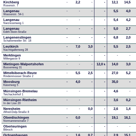
Kirchberg
-
2,2
-
-
12,1
14,5
Rosenstr. 7
Langenau
-
-
-
-
5,5
4,0
Wasserstr. 54-1
Langenau
-
-
-
-
5,4
4,2
Narzissenweg 1
Langenau
-
-
-
-
5,0
2,7
Edith-Stein-Straße
Langenenslingen
-
-
-
-
6,8
2,0
Schattenweiler Str. 18
Leutkirch
-
7,0
3,0
-
5,5
2,5
Nachtigallenweg 28
Merklingen
-
-
-
-
-
-
Millergasse 9
Mietingen-Walpertshofen
-
-
-
12,0
14,0
3,0
k
Bussenweg 31
Mittelbiberach-Reute
-
5,5
2,5
-
27,0
5,2
Rindenmooser Straße 2
Moosburg
-
4,0
-
-
35,0
-
Käserweg 5
Münsingen-Bremelau
-
-
-
-
4,6
-
Teichackerhof 1
Münsingen-Rietheim
-
-
-
-
3,6
0,2
In der Lise 20
Neresheim
-
-
0,0
-
2,6
1,4
Alfred-Delp-Straße 8
Oberdischingen
-
0,0
-
-
19,1
16,1
Normannenstraße 7
Oberteuringen
-
-
-
-
-
-
Bibruck
Ochsenhausen
-
1,6
0,7
-
2,9
15,1