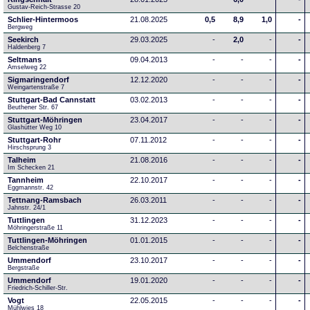
Gustav-Reich-Strasse 20
Schlier-Hintermoos
21.08.2025
0,5
8,9
1,0
-
Bergweg
Seekirch
29.03.2025
-
2,0
-
-
Haldenberg 7
Seltmans
09.04.2013
-
-
-
-
Amselweg 22
Sigmaringendorf
12.12.2020
-
-
-
-
Weingartenstraße 7
Stuttgart-Bad Cannstatt
03.02.2013
-
-
-
-
Beuthener Str. 67
Stuttgart-Möhringen
23.04.2017
-
-
-
-
Glashütter Weg 10
Stuttgart-Rohr
07.11.2012
-
-
-
-
Hirschsprung 3
Talheim
21.08.2016
-
-
-
-
Im Schecken 21
Tannheim
22.10.2017
-
-
-
-
Eggmannstr. 42     
Tettnang-Ramsbach
26.03.2011
-
-
-
-
Jahnstr. 24/1
Tuttlingen
31.12.2023
-
-
-
-
Möhringerstraße 11
Tuttlingen-Möhringen
01.01.2015
-
-
-
-
Belchenstraße
Ummendorf
23.10.2017
-
-
-
-
Bergstraße
Ummendorf
19.01.2020
-
-
-
-
Friedrich-Schiller-Str.
Vogt
22.05.2015
-
-
-
-
Mühlwies 18