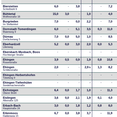
Bierstetten
6,0
-
3,8
-
-
7,2
Schloßbühl 6
Bühlertal
15,0
3,0
-
1,0
-
4,0
Wolfinstraße 16
Burgrieden
7,0
-
0,0
2,2
-
7,0
Im Stellwinkel
Dornstadt-Tomerdingen
6,0
-
5,1
3,5
0,3
11,0
Maienweg 9
Dürnau
7,0
0,0
5,0
1,0
-
8,5
Dorfäckerweg 5
Eberhardzell
5,2
0,0
3,0
2,0
0,0
5,3
Lilienweg
Ebersbach-Musbach, Boos
-
-
-
-
-
-
Hochberger Straße
Ehingen
3,9
0,5
0,9
1,9
0,8
10,8
Rosenstraße
Ehingen
2,0
-
-
2,9
1,3
8,2
k
Schillerstraße
Ehingen-Herbertshofen
-
-
-
-
-
-
Tobelweg 9
Ehingen-Tiefenhülen
-
-
-
-
-
-
Sondernacherstraße
Eichstegen
6,4
0,0
1,7
1,0
-
11,3
Oberer Brühl
Eislingen
3,6
0,0
2,1
1,9
0,1
4,0
Albstraße 125
Erbach-Bach
3,0
0,0
1,8
1,2
0,8
8,0
Hauptstraße 24
Erlenmoos
6,7
0,0
3,8
3,7
-
11,9
Haldenweg 15