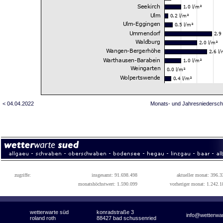
< 04.04.2022
Monats- und Jahresniedersch
zugriffe:
insgesamt: 91.698.498
aktueller monat: 396.3
monatshöchstwert: 1.590.099
vorheriger monat: 1.242.1
wetterwarte süd
konradstraße 3
info@wetterwa
roland roth
88427 bad schussenried