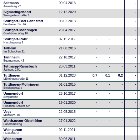
Seltmans
09.04.2013
-
-
-
-
Amselweg 22
Sigmaringendorf
12.12.2020
-
-
-
-
Weingartenstraße 7
Stuttgart-Bad Cannstatt
03.02.2013
-
-
-
-
Beuthener Str. 67
Stuttgart-Möhringen
23.04.2017
-
-
-
-
Glashütter Weg 10
Stuttgart-Rohr
07.11.2012
-
-
-
-
Hirschsprung 3
Talheim
21.08.2016
-
-
-
-
Im Schecken 21
Tannheim
22.10.2017
-
-
-
-
Eggmannstr. 42     
Tettnang-Ramsbach
26.03.2011
-
-
-
-
Jahnstr. 24/1
Tuttlingen
31.12.2023
0,7
0,1
0,2
-
Möhringerstraße 11
Tuttlingen-Möhringen
01.01.2015
-
-
-
-
Belchenstraße
Ummendorf
23.10.2017
-
-
-
-
Bergstraße
Ummendorf
19.01.2020
-
-
-
-
Friedrich-Schiller-Str.
Vogt
22.05.2015
-
-
-
-
Mühlwies 18
Warthausen-Oberhöfen
27.01.2022
-
-
-
-
Panoramaweg 
Weingarten
02.11.2021
-
-
-
-
Laurastraße
Weingarten
30.06.2011
-
-
-
-