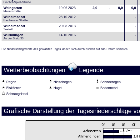
Bischof-Sproll-Straße
Weingarten
19.06.2023
2,0
-
0,0
0,0
Marienstraße
Wilhelmsdorf
28.10.2012
-
-
-
-
Riedhauser Straße 
Wilhelmsdorf
20.08.2013
-
-
-
-
Seefeld
Wurmlingen
14.10.2016
-
-
-
-
An der Steig 30
Die Niederschlagswerte des gewählten Tages lassen sich durch Klicken auf das Datum sortieren.
Wetterbeobachtungen
Legende:
Regen
Nieselregen
Schneeregen
Eiskörner
Hagel
Bodennebel
Schneegriesel
Grafische Darstellung der Tagesniederschläge v