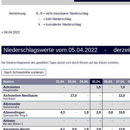
Anmerkung:
0,0
= nicht messbarer Niederschlag
-
= kein Niederschlag
k
= kumulierter Niederschlag
< 04.04.2022
Niederschlagswerte vom 05.04.2022 - derzeit
Die Niederschlagswerte des gewählten Tages lassen sich durch Klicken auf das Datum sortieren.
Nach Schneehöhe sortieren
Station
02.04.
03.04.
04.04.
05.04.
06.04.
07.04.
0
Achstetten
-
-
-
1,5
-
7,0
Hauptstraße
Aichstetten-Nestbaum
-
17,0
-
-
-
12,0
Nestbaum
Alberweiler
-
-
-
-
-
-
Gartenstraße
Allmendingen
4,3
-
1,9
2,8
0,8
10,0
Querqueviller Ring 6
Altheim
-
-
-
-
-
-
Bei den Birken 3
Amstetten-Reutti
4,2
0,0
1,8
3,9
-
12,6