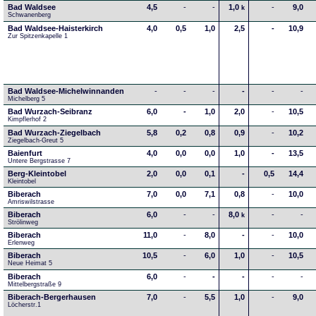
Bad Waldsee
4,5
-
-
1,0
-
9,0
k
Schwanenberg
Bad Waldsee-Haisterkirch
4,0
0,5
1,0
2,5
-
10,9
Zur Spitzenkapelle 1
Bad Waldsee-Michelwinnanden
-
-
-
-
-
-
Michelberg 5
Bad Wurzach-Seibranz
6,0
-
1,0
2,0
-
10,5
Kimpflerhof 2 
Bad Wurzach-Ziegelbach
5,8
0,2
0,8
0,9
-
10,2
Ziegelbach-Greut 5
Baienfurt
4,0
0,0
0,0
1,0
-
13,5
Untere Bergstrasse 7
Berg-Kleintobel
2,0
0,0
0,1
-
0,5
14,4
Kleintobel
Biberach
7,0
0,0
7,1
0,8
-
10,0
Amriswilstrasse
Biberach
6,0
-
-
8,0
-
-
k
Strölinweg
Biberach
11,0
-
8,0
-
-
10,0
Erlenweg
Biberach
10,5
-
6,0
1,0
-
10,5
Neue Heimat 5
Biberach
6,0
-
-
-
-
-
Mittelbergstraße 9
Biberach-Bergerhausen
7,0
-
5,5
1,0
-
9,0
Löcherstr.1