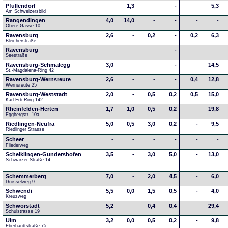
Pfullendorf
-
1,3
-
-
-
5,3
Am Schweizersbild 
Rangendingen
4,0
14,0
-
-
-
-
Obere Gasse 10
Ravensburg
2,6
-
0,2
-
0,2
6,3
Bleicherstraße
Ravensburg
-
-
-
-
-
-
Seestraße 
Ravensburg-Schmalegg
3,0
-
-
-
-
14,5
St.-Magdalena-Ring 42
Ravensburg-Wernsreute
2,6
-
-
-
0,4
12,8
Wernsreute 25
Ravensburg-Weststadt
2,0
-
0,5
0,2
0,5
15,0
Karl-Erb-Ring 142
Rheinfelden-Herten
1,7
1,0
0,5
0,2
-
19,8
Eggbergstr. 10a
Riedlingen-Neufra
5,0
0,5
3,0
0,2
-
9,5
Riedlinger Strasse
Scheer
-
-
-
-
-
-
Fliederweg
Schelklingen-Gundershofen
3,5
-
3,0
5,0
-
13,0
Schwarzer-Straße 14
Schemmerberg
7,0
-
2,0
4,5
-
6,0
Drosselweg 9
Schwendi
5,5
0,0
1,5
0,5
-
4,0
Kreuzweg
Schwörstadt
5,2
-
0,4
0,4
-
29,4
Schulstrasse 19
Ulm
3,2
0,0
0,5
0,2
-
9,8
Eberhardtstraße 75