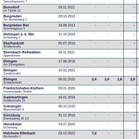
Sotzenhauserstr.7
Bonndorf
29.11.2021
-
-
-
-
Im Tännle 12
Burgrieden
28.10.2013
-
-
-
-
Am Nonnenberg 3
Burgrieden-Rot
18.09.2013
-
-
-
-
Schmiedgasse 5
Dettingen a. d. Iller
31.10.2019
-
-
-
-
Schleifweg 4
Eberhardzell
05.07.2010
-
-
-
-
Schillerstraße
Ebersbach-Roßwälden
28.11.2021
-
-
-
-
Appenwiesen
Ehingen
17.06.2016
-
-
-
-
Am Elzengraben
Ehingen
10.02.2021
-
-
-
-
Zanderstraße
Ehingen
06.02.2025
2,4
2,4
1,8
2,9
Schlaufenbühl
Friedrichshafen-Kluftern
08.01.2026
-
-
-
-
Immenstaader Straße
Gammertingen
16.01.2016
-
-
-
-
Schillerstraße 22
Griesingen
06.10.2015
-
-
-
-
Blumenstraße 9
Günzburg
31.12.2010
-
-
-
-
Erlenbadweg 34 1/2
Heroldstatt
24.07.2025
-
-
-
-
Eichenweg 
Holzheim-Ellerbach
29.10.2022
7,2
-
-
-
Kirchstraße 3