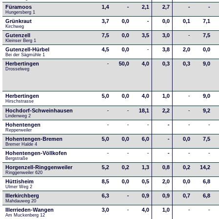
Füramoos
1,4
-
2,1
2,7
-
-
Hungersberg 1
Grünkraut
3,7
0,0
-
0,0
0,1
7,1
Kirchweg
Gutenzell
7,5
0,0
3,5
3,0
-
7,5
Kleinser Berg 1
Gutenzell-Hürbel
4,5
0,0
-
3,8
2,0
0,0
Bei der Sägmühle 1
Herbertingen
-
50,0
4,0
0,3
0,3
9,0
Drosselweg
Herbertingen
5,0
0,0
4,0
1,0
-
9,0
Hirschstrasse
Hochdorf-Schweinhausen
-
-
18,1
2,2
-
9,2
Lindenweg 2
Hohentengen
-
-
-
-
-
-
Repperweiler
Hohentengen-Bremen
5,0
0,0
6,0
-
0,0
7,5
Bremer Halde 4
Hohentengen-Völlkofen
-
-
-
-
-
-
Bergstraße
Horgenzell-Ringgenweiler
5,2
0,2
1,3
0,8
0,2
14,2
Ringgenweiler 620
Hüttisheim
8,5
0,0
0,5
2,0
0,0
6,8
Ulmer Weg 2
Illerkirchberg
6,3
-
0,9
0,9
0,7
6,8
Mahdauweg 20
Illerrieden-Wangen
3,0
-
4,0
1,0
-
-
Am Muckenberg 12