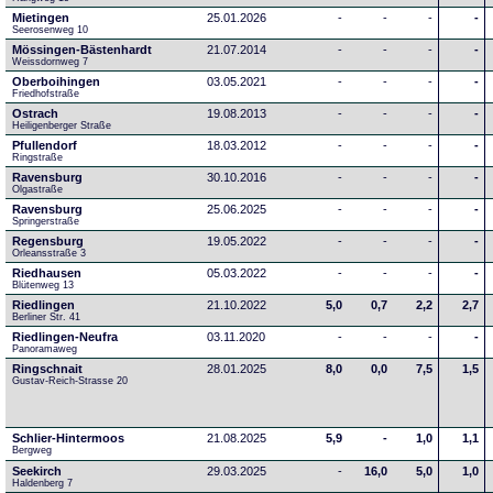
Mietingen
25.01.2026
-
-
-
-
Seerosenweg 10
Mössingen-Bästenhardt
21.07.2014
-
-
-
-
Weissdornweg 7
Oberboihingen
03.05.2021
-
-
-
-
Friedhofstraße
Ostrach
19.08.2013
-
-
-
-
Heiligenberger Straße
Pfullendorf
18.03.2012
-
-
-
-
Ringstraße 
Ravensburg
30.10.2016
-
-
-
-
Olgastraße
Ravensburg
25.06.2025
-
-
-
-
Springerstraße
Regensburg
19.05.2022
-
-
-
-
Orleansstraße 3
Riedhausen
05.03.2022
-
-
-
-
Blütenweg 13
Riedlingen
21.10.2022
5,0
0,7
2,2
2,7
Berliner Str. 41
Riedlingen-Neufra
03.11.2020
-
-
-
-
Panoramaweg
Ringschnait
28.01.2025
8,0
0,0
7,5
1,5
Gustav-Reich-Strasse 20
Schlier-Hintermoos
21.08.2025
5,9
-
1,0
1,1
Bergweg
Seekirch
29.03.2025
-
16,0
5,0
1,0
Haldenberg 7