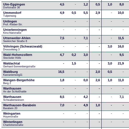
Ulm-Eggingen
4,5
-
1,2
0,5
1,0
8,0
Dorfstraße 36
Ummendorf
4,9
0,5
5,5
2,9
-
10,0
Tulpenweg
Unlingen
-
-
-
-
-
-
Prof.-Rieber-Str.
Unterlenningen
-
-
-
-
-
-
Kirschlatstraße
Uttenweiler-Ahlen
7,5
-
7,1
-
-
11,5
Seekircher Straße 8
Vöhringen (Schwarzwald)
-
-
-
-
3,0
16,0
Drosselweg 3
Wald-Hohenzollern
4,7
0,2
3,0
-
-
9,5
Steckeler Höfe
Waldachtal
-
1,5
-
-
3,0
21,9
Gerhard-Sonnenbergstraße
Waldburg
16,5
-
-
2,0
0,5
-
Kastanienweg11
Wangen-Bergerhöhe
1,8
-
0,0
2,6
1,0
11,0
Berg 2
Warthausen
-
-
-
-
-
-
An der Schloßhalde 
Warthausen
8,5
-
4,2
-
-
7,1
Schwabenwiesen 
Warthausen-Barabein
7,0
-
4,9
1,0
-
-
Barabein 20
Weingarten
-
-
-
-
-
-
Hoyerstraße
Winterlingen
-
-
-
-
-
-
Charlottenstraße