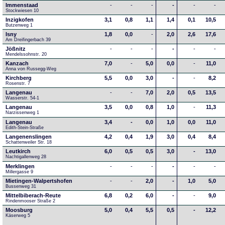
Immenstaad
-
-
-
-
-
-
Stockwiesen 10
Inzigkofen
3,1
0,8
1,1
1,4
0,1
10,5
Butzenweg 1
Isny
1,8
0,0
-
2,0
2,6
17,6
Am Dreifingerbach 39
Jößnitz
-
-
-
-
-
-
Mendelssohnstr. 20
Kanzach
7,0
-
5,0
0,0
-
11,0
Anna von Russegg-Weg
Kirchberg
5,5
0,0
3,0
-
-
8,2
Rosenstr. 7
Langenau
-
-
7,0
2,0
0,5
13,5
Wasserstr. 54-1
Langenau
3,5
0,0
0,8
1,0
-
11,3
Narzissenweg 1
Langenau
3,4
-
0,0
1,0
0,0
11,0
Edith-Stein-Straße
Langenenslingen
4,2
0,4
1,9
3,0
0,4
8,4
Schattenweiler Str. 18
Leutkirch
6,0
0,5
0,5
3,0
-
13,0
Nachtigallenweg 28
Merklingen
-
-
-
-
-
-
Millergasse 9
Mietingen-Walpertshofen
-
-
2,0
-
1,0
5,0
Bussenweg 31
Mittelbiberach-Reute
6,8
0,2
6,0
-
-
9,0
Rindenmooser Straße 2
Moosburg
5,0
0,4
5,5
0,5
-
12,2
Käserweg 5