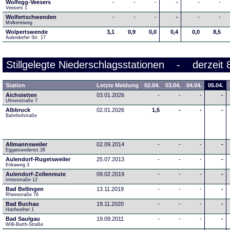
Wolfegg-Veesers
-
-
-
-
-
-
Veesers 1
Wolfertschwenden
-
-
-
-
-
-
Molkereiweg
Wolpertswende
3,1
0,9
0,0
0,4
0,0
8,5
Aulendorfer Str. 17
Stillgelegte Niederschlagsstationen - derzeit 
Station
Letzte Meldung
02.04.
03.04.
04.04.
05.04.
Aichstetten
03.01.2026
-
-
-
-
Ulmenstraße 7
Albbruck
02.01.2026
1,5
-
-
-
Bahnhofstraße
Allmannsweiler
02.09.2014
-
-
-
-
Eggatsweilerstr.28
Aulendorf-Rugetsweiler
25.07.2013
-
-
-
-
Erikaweg 3
Aulendorf-Zollenreute
09.02.2019
-
-
-
-
Imterstraße 12
Bad Bellingen
13.11.2019
-
-
-
-
Rheinstraße 76
Bad Buchau
19.11.2020
-
-
-
-
Hanfweiher 1
Bad Saulgau
19.09.2011
-
-
-
-
Willi-Burth-Straße