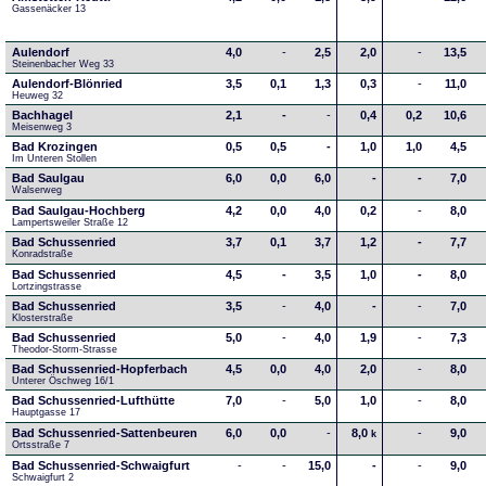
Gassenäcker 13
Aulendorf
4,0
-
2,5
2,0
-
13,5
Steinenbacher Weg 33
Aulendorf-Blönried
3,5
0,1
1,3
0,3
-
11,0
Heuweg 32
Bachhagel
2,1
-
-
0,4
0,2
10,6
Meisenweg 3
Bad Krozingen
0,5
0,5
-
1,0
1,0
4,5
Im Unteren Stollen
Bad Saulgau
6,0
0,0
6,0
-
-
7,0
Walserweg
Bad Saulgau-Hochberg
4,2
0,0
4,0
0,2
-
8,0
Lampertsweiler Straße 12
Bad Schussenried
3,7
0,1
3,7
1,2
-
7,7
Konradstraße
Bad Schussenried
4,5
-
3,5
1,0
-
8,0
Lortzingstrasse
Bad Schussenried
3,5
-
4,0
-
-
7,0
Klosterstraße
Bad Schussenried
5,0
-
4,0
1,9
-
7,3
Theodor-Storm-Strasse
Bad Schussenried-Hopferbach
4,5
0,0
4,0
2,0
-
8,0
Unterer Öschweg 16/1
Bad Schussenried-Lufthütte
7,0
-
5,0
1,0
-
8,0
Hauptgasse 17
Bad Schussenried-Sattenbeuren
6,0
0,0
-
8,0
-
9,0
k
Ortsstraße 7
Bad Schussenried-Schwaigfurt
-
-
15,0
-
-
9,0
Schwaigfurt 2