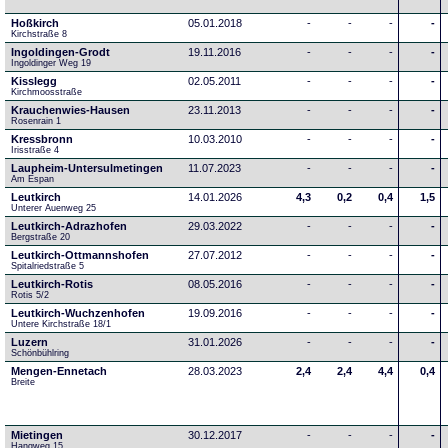
Hoßkirch
05.01.2018
-
-
-
-
Kirchstraße 8
Ingoldingen-Grodt
19.11.2016
-
-
-
-
Ingoldinger Weg 19
Kisslegg
02.05.2011
-
-
-
-
Kirchmoosstraße
Krauchenwies-Hausen
23.11.2013
-
-
-
-
Rosenrain 1
Kressbronn
10.03.2010
-
-
-
-
Irisstraße 4
Laupheim-Untersulmetingen
11.07.2023
-
-
-
-
Am Espan
Leutkirch
14.01.2026
4,3
0,2
0,4
1,5
Unterer Auenweg 25
Leutkirch-Adrazhofen
29.03.2022
-
-
-
-
Bergstraße 20
Leutkirch-Ottmannshofen
27.07.2012
-
-
-
-
Spitalriedstraße 5
Leutkirch-Rotis
08.05.2016
-
-
-
-
Rotis 5/2
Leutkirch-Wuchzenhofen
19.09.2016
-
-
-
-
Untere Kirchstraße 18/1
Luzern
31.01.2026
-
-
-
-
Schönbühlring
Mengen-Ennetach
28.03.2023
2,4
2,4
4,4
0,4
Breite 
Mietingen
30.12.2017
-
-
-
-
Hangweg 15