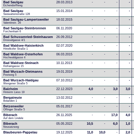
Bad Saulgau
28.03.2013
-
-
-
-
Eichendorffweg
Bad Saulgau
15.01.2014
-
-
-
-
Seewattenstraße 128
Bad Saulgau-Lampertsweiler
18.02.2015
-
-
-
-
Valentinstr. 26
Bad Saulgau-Steinbronnen
06.11.2020
-
-
-
-
Forchenhain 6
Bad Schussenried-Steinhausen
26.09.2012
-
-
-
-
Drosselgasse 4/1
Bad Waldsee-Haisterkirch
02.07.2020
-
-
-
-
Hittelkofer Straße 1
Bad Waldsee-Osterhofen
06.03.2015
-
-
-
-
Hochwaldgasse 4
Bad Waldsee-Steinach
10.11.2013
-
-
-
-
Hofraingasse 15
Bad Wurzach-Dietmanns
19.01.2019
-
-
-
-
Postweg 5
Bad Wurzach-Haidgau
07.10.2012
-
-
-
-
Wengener Straße 5
Balzheim
22.12.2023
4,0
-
3,0
3,0
Hinterm Liess 19
Bergatreute
13.02.2012
-
-
-
-
Bolanden 1
Betzenweiler
05.01.2017
-
-
-
-
Offinger Straße 5
Biberach
26.11.2025
-
-
17,0
4,0
Auf dem Lindele
Biberach
05.05.2022
10,5
-
6,0
1,0
Neusatzweg 
Blaubeuren-Pappelau
19.12.2025
11,0
10,0
-
2,0