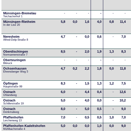
Münsingen-Bremelau
-
-
-
-
-
-
Teichackerhof 1
Münsingen-Rietheim
5,8
0,0
1,6
4,0
0,8
11,4
In der Lise 20
Neresheim
4,7
-
0,0
0,6
-
7,0
Alfred-Delp-Straße 8
Oberdischingen
8,5
-
2,0
1,9
1,3
8,3
Normannenstraße 7
Oberteuringen
-
-
-
-
-
-
Bibruck
Ochsenhausen
4,7
0,2
2,2
1,8
0,0
11,8
Ehrensberger Weg 5
Öpfingen
8,3
-
1,5
1,3
1,2
7,5
Hauptstraße 99
Ostrach
6,0
-
4,4
0,4
-
12,6
Uhlandweg
Ostrach
5,0
-
4,0
0,0
-
10,2
Schillerstraße 19
Ostrach
8,0
-
5,0
0,5
-
9,0
Denkmalweg 
Pfaffenhofen
7,0
-
0,5
0,5
1,0
7,0
Lerchenweg 13
Pfaffenhofen-Kadeltshofen
5,0
0,0
0,0
1,0
0,0
9,0
Mühlbachstraße 4