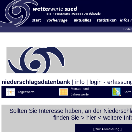
Boden
niederschlagsdatenbank
|
info
|
login - erfassun
Monats- und
Tageswerte
Karte
Jahreswerte
Sollten Sie Interesse haben, an der Niedersc
finden Sie >
hier
< weitere Inf
[ zur Anmeldung ]