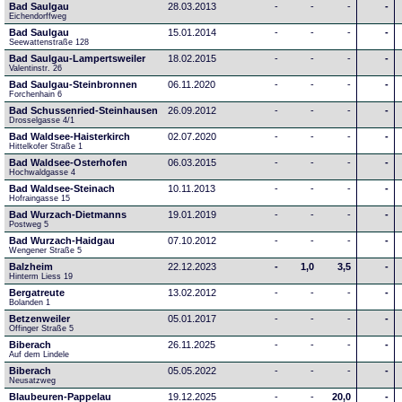
Bad Saulgau
28.03.2013
-
-
-
-
Eichendorffweg
Bad Saulgau
15.01.2014
-
-
-
-
Seewattenstraße 128
Bad Saulgau-Lampertsweiler
18.02.2015
-
-
-
-
Valentinstr. 26
Bad Saulgau-Steinbronnen
06.11.2020
-
-
-
-
Forchenhain 6
Bad Schussenried-Steinhausen
26.09.2012
-
-
-
-
Drosselgasse 4/1
Bad Waldsee-Haisterkirch
02.07.2020
-
-
-
-
Hittelkofer Straße 1
Bad Waldsee-Osterhofen
06.03.2015
-
-
-
-
Hochwaldgasse 4
Bad Waldsee-Steinach
10.11.2013
-
-
-
-
Hofraingasse 15
Bad Wurzach-Dietmanns
19.01.2019
-
-
-
-
Postweg 5
Bad Wurzach-Haidgau
07.10.2012
-
-
-
-
Wengener Straße 5
Balzheim
22.12.2023
-
1,0
3,5
-
Hinterm Liess 19
Bergatreute
13.02.2012
-
-
-
-
Bolanden 1
Betzenweiler
05.01.2017
-
-
-
-
Offinger Straße 5
Biberach
26.11.2025
-
-
-
-
Auf dem Lindele
Biberach
05.05.2022
-
-
-
-
Neusatzweg 
Blaubeuren-Pappelau
19.12.2025
-
-
20,0
-