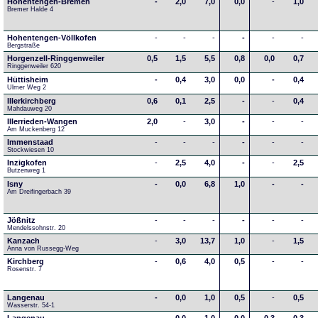
Hohentengen-Bremen
-
2,0
7,0
0,0
-
1,0
Bremer Halde 4
Hohentengen-Völlkofen
-
-
-
-
-
-
Bergstraße
Horgenzell-Ringgenweiler
0,5
1,5
5,5
0,8
0,0
0,7
Ringgenweiler 620
Hüttisheim
-
0,4
3,0
0,0
-
0,4
Ulmer Weg 2
Illerkirchberg
0,6
0,1
2,5
-
-
0,4
Mahdauweg 20
Illerrieden-Wangen
2,0
-
3,0
-
-
-
Am Muckenberg 12
Immenstaad
-
-
-
-
-
-
Stockwiesen 10
Inzigkofen
-
2,5
4,0
-
-
2,5
Butzenweg 1
Isny
-
0,0
6,8
1,0
-
-
Am Dreifingerbach 39
Jößnitz
-
-
-
-
-
-
Mendelssohnstr. 20
Kanzach
-
3,0
13,7
1,0
-
1,5
Anna von Russegg-Weg
Kirchberg
-
0,6
4,0
0,5
-
-
Rosenstr. 7
Langenau
-
0,0
1,0
0,5
-
0,5
Wasserstr. 54-1