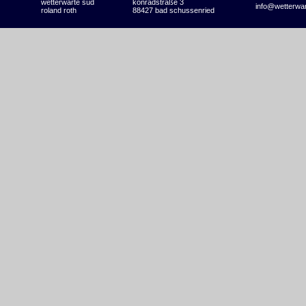
wetterwarte süd
konradstraße 3
info@wetterwa
roland roth
88427 bad schussenried