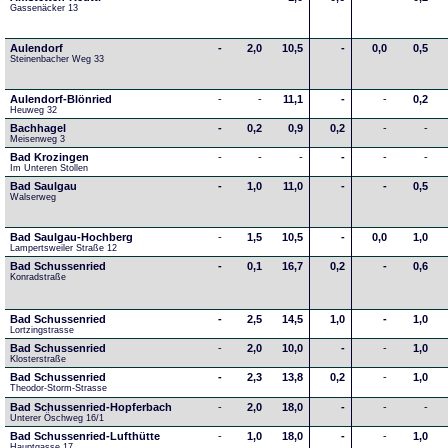
Gassenäcker 13
Aulendorf
-
2,0
10,5
-
0,0
0,5
Steinenbacher Weg 33
Aulendorf-Blönried
-
-
11,1
-
-
0,2
Heuweg 32
Bachhagel
-
0,2
0,9
0,2
-
-
Meisenweg 3
Bad Krozingen
-
-
-
-
-
-
Im Unteren Stollen
Bad Saulgau
-
1,0
11,0
-
-
0,5
Walserweg
Bad Saulgau-Hochberg
-
1,5
10,5
-
0,0
1,0
Lampertsweiler Straße 12
Bad Schussenried
-
0,1
16,7
0,2
-
0,6
Konradstraße
Bad Schussenried
-
2,5
14,5
1,0
-
1,0
Lortzingstrasse
Bad Schussenried
-
2,0
10,0
-
-
1,0
Klosterstraße
Bad Schussenried
-
2,3
13,8
0,2
-
1,0
Theodor-Storm-Strasse
Bad Schussenried-Hopferbach
-
2,0
18,0
-
-
-
Unterer Öschweg 16/1
Bad Schussenried-Lufthütte
-
1,0
18,0
-
-
1,0
Hauptgasse 17