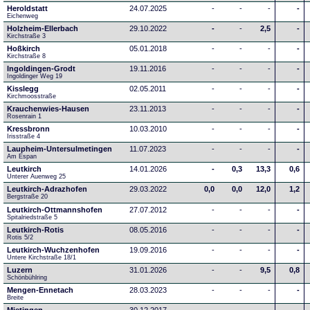
Heroldstatt
24.07.2025
-
-
-
-
Eichenweg 
Holzheim-Ellerbach
29.10.2022
-
-
2,5
-
Kirchstraße 3
Hoßkirch
05.01.2018
-
-
-
-
Kirchstraße 8
Ingoldingen-Grodt
19.11.2016
-
-
-
-
Ingoldinger Weg 19
Kisslegg
02.05.2011
-
-
-
-
Kirchmoosstraße
Krauchenwies-Hausen
23.11.2013
-
-
-
-
Rosenrain 1
Kressbronn
10.03.2010
-
-
-
-
Irisstraße 4
Laupheim-Untersulmetingen
11.07.2023
-
-
-
-
Am Espan
Leutkirch
14.01.2026
-
0,3
13,3
0,6
Unterer Auenweg 25
Leutkirch-Adrazhofen
29.03.2022
0,0
0,0
12,0
1,2
Bergstraße 20
Leutkirch-Ottmannshofen
27.07.2012
-
-
-
-
Spitalriedstraße 5
Leutkirch-Rotis
08.05.2016
-
-
-
-
Rotis 5/2
Leutkirch-Wuchzenhofen
19.09.2016
-
-
-
-
Untere Kirchstraße 18/1
Luzern
31.01.2026
-
-
9,5
0,8
Schönbühlring
Mengen-Ennetach
28.03.2023
-
-
-
-
Breite 