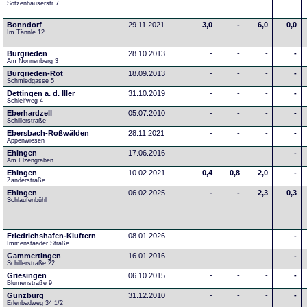
Sotzenhauserstr.7
Bonndorf
29.11.2021
3,0
-
6,0
0,0
Im Tännle 12
Burgrieden
28.10.2013
-
-
-
-
Am Nonnenberg 3
Burgrieden-Rot
18.09.2013
-
-
-
-
Schmiedgasse 5
Dettingen a. d. Iller
31.10.2019
-
-
-
-
Schleifweg 4
Eberhardzell
05.07.2010
-
-
-
-
Schillerstraße
Ebersbach-Roßwälden
28.11.2021
-
-
-
-
Appenwiesen
Ehingen
17.06.2016
-
-
-
-
Am Elzengraben
Ehingen
10.02.2021
0,4
0,8
2,0
-
Zanderstraße
Ehingen
06.02.2025
-
-
2,3
0,3
Schlaufenbühl
Friedrichshafen-Kluftern
08.01.2026
-
-
-
-
Immenstaader Straße
Gammertingen
16.01.2016
-
-
-
-
Schillerstraße 22
Griesingen
06.10.2015
-
-
-
-
Blumenstraße 9
Günzburg
31.12.2010
-
-
-
-
Erlenbadweg 34 1/2