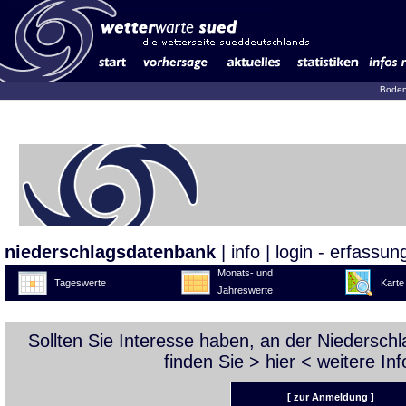
Boden
niederschlagsdatenbank
|
info
|
login - erfassun
Monats- und
Tageswerte
Karte
Jahreswerte
Sollten Sie Interesse haben, an der Niedersc
finden Sie >
hier
< weitere Inf
[ zur Anmeldung ]