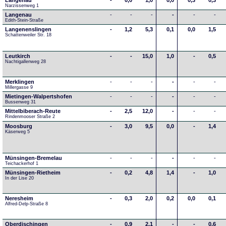
Langenau
-
0,0
1,0
0,0
0,3
0,3
Narzissenweg 1
Langenau
-
-
-
-
-
-
Edith-Stein-Straße
Langenenslingen
-
1,2
5,3
0,1
0,0
1,5
Schattenweiler Str. 18
Leutkirch
-
-
15,0
1,0
-
0,5
Nachtigallenweg 28
Merklingen
-
-
-
-
-
-
Millergasse 9
Mietingen-Walpertshofen
-
-
-
-
-
-
Bussenweg 31
Mittelbiberach-Reute
-
2,5
12,0
-
-
-
Rindenmooser Straße 2
Moosburg
-
3,0
9,5
0,0
-
1,4
Käserweg 5
Münsingen-Bremelau
-
-
-
-
-
-
Teichackerhof 1
Münsingen-Rietheim
-
0,2
4,8
1,4
-
1,0
In der Lise 20
Neresheim
-
0,3
2,0
0,2
0,0
0,1
Alfred-Delp-Straße 8
Oberdischingen
-
0,9
2,1
-
-
0,6