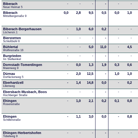
Biberach
-
-
-
-
-
-
Neue Heimat 5
Biberach
0,0
2,8
9,5
0,5
0,0
1,0
Mittelbergstraße 9
Biberach-Bergerhausen
-
1,0
6,0
0,2
-
-
Löcherstr.1
Bierstetten
-
-
-
-
-
-
Schloßbühl 6
Bühlertal
-
-
5,0
11,0
-
4,5
Wolfinstraße 16
Burgrieden
-
-
-
-
-
-
Im Stellwinkel
Dornstadt-Tomerdingen
-
0,0
1,3
1,9
0,3
0,6
Maienweg 9
Dürnau
-
2,0
12,5
-
1,0
1,0
Dorfäckerweg 5
Eberhardzell
-
1,4
14,8
0,0
-
0,2
Lilienweg
Ebersbach-Musbach, Boos
-
-
-
-
-
-
Hochberger Straße
Ehingen
-
1,0
2,1
0,2
0,1
0,8
Rosenstraße
Ehingen
-
1,1
3,0
0,0
-
0,8
Schillerstraße
Ehingen-Herbertshofen
-
-
-
-
-
-
Tobelweg 9