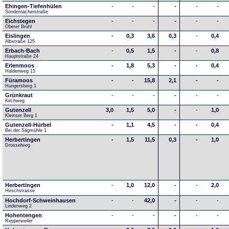
Ehingen-Tiefenhülen
-
-
-
-
-
-
Sondernacherstraße
Eichstegen
-
-
-
-
-
-
Oberer Brühl
Eislingen
-
0,3
3,6
0,3
-
0,4
Albstraße 125
Erbach-Bach
-
0,5
1,5
-
-
0,8
Hauptstraße 24
Erlenmoos
-
1,8
5,3
-
-
0,4
Haldenweg 15
Füramoos
-
-
15,8
2,1
-
-
Hungersberg 1
Grünkraut
-
-
-
-
-
-
Kirchweg
Gutenzell
3,0
1,5
5,0
-
-
1,0
Kleinser Berg 1
Gutenzell-Hürbel
-
1,1
4,5
-
-
0,4
Bei der Sägmühle 1
Herbertingen
-
1,5
11,5
0,3
-
1,0
Drosselweg
Herbertingen
-
1,0
12,0
-
-
2,0
Hirschstrasse
Hochdorf-Schweinhausen
-
-
42,0
-
-
-
Lindenweg 2
Hohentengen
-
-
-
-
-
-
Repperweiler