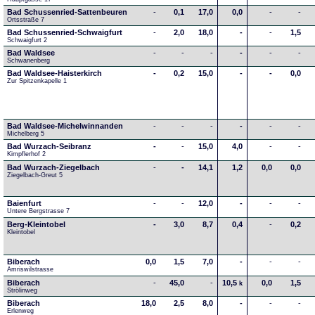
Bad Schussenried-Sattenbeuren
-
0,1
17,0
0,0
-
-
Ortsstraße 7
Bad Schussenried-Schwaigfurt
-
2,0
18,0
-
-
1,5
Schwaigfurt 2
Bad Waldsee
-
-
-
-
-
-
Schwanenberg
Bad Waldsee-Haisterkirch
-
0,2
15,0
-
-
0,0
Zur Spitzenkapelle 1
Bad Waldsee-Michelwinnanden
-
-
-
-
-
-
Michelberg 5
Bad Wurzach-Seibranz
-
-
15,0
4,0
-
-
Kimpflerhof 2 
Bad Wurzach-Ziegelbach
-
-
14,1
1,2
0,0
0,0
Ziegelbach-Greut 5
Baienfurt
-
-
12,0
-
-
-
Untere Bergstrasse 7
Berg-Kleintobel
-
3,0
8,7
0,4
-
0,2
Kleintobel
Biberach
0,0
1,5
7,0
-
-
-
Amriswilstrasse
Biberach
-
45,0
-
10,5
0,0
1,5
k
Strölinweg
Biberach
18,0
2,5
8,0
-
-
-
Erlenweg