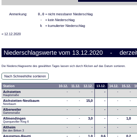
Anmerkung:
0,0
= nicht messbarer Niederschlag
-
= kein Niederschlag
k
= kumulierter Niederschlag
< 12.12.2020
Niederschlagswerte vom 13.12.2020 - derzeit
Die Niederschlagswerte des gewählten Tages lassen sich durch Klicken auf das Datum sortieren.
Nach Schneehöhe sortieren
Station
10.12.
11.12.
12.12.
13.12.
14.12.
15.12.
1
Achstetten
-
-
-
-
-
-
Hauptstraße
Aichstetten-Nestbaum
-
-
15,0
-
-
-
Nestbaum
Alberweiler
-
-
-
-
-
-
Gartenstraße
Allmendingen
-
-
3,0
-
-
1,0
Querqueviller Ring 6
Altheim
-
-
-
-
-
-
Bei den Birken 3
Amstetten-Reutti
-
-
1,0
0,6
-
0,2