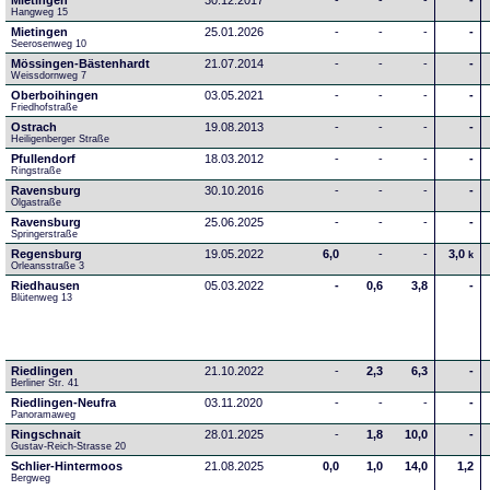
Mietingen
30.12.2017
-
-
-
-
Hangweg 15
Mietingen
25.01.2026
-
-
-
-
Seerosenweg 10
Mössingen-Bästenhardt
21.07.2014
-
-
-
-
Weissdornweg 7
Oberboihingen
03.05.2021
-
-
-
-
Friedhofstraße
Ostrach
19.08.2013
-
-
-
-
Heiligenberger Straße
Pfullendorf
18.03.2012
-
-
-
-
Ringstraße 
Ravensburg
30.10.2016
-
-
-
-
Olgastraße
Ravensburg
25.06.2025
-
-
-
-
Springerstraße
Regensburg
19.05.2022
6,0
-
-
3,0
k
Orleansstraße 3
Riedhausen
05.03.2022
-
0,6
3,8
-
Blütenweg 13
Riedlingen
21.10.2022
-
2,3
6,3
-
Berliner Str. 41
Riedlingen-Neufra
03.11.2020
-
-
-
-
Panoramaweg
Ringschnait
28.01.2025
-
1,8
10,0
-
Gustav-Reich-Strasse 20
Schlier-Hintermoos
21.08.2025
0,0
1,0
14,0
1,2
Bergweg