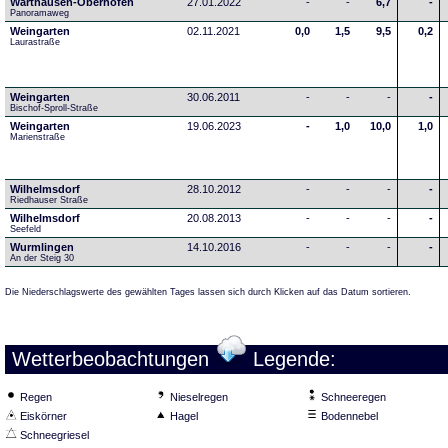
Warthausen-Oberhöfen
27.01.2022
-
-
6,7
-
Panoramaweg 
Weingarten
02.11.2021
0,0
1,5
9,5
0,2
Laurastraße
Weingarten
30.06.2011
-
-
-
-
Bischof-Sproll-Straße
Weingarten
19.06.2023
-
1,0
10,0
1,0
Marienstraße
Wilhelmsdorf
28.10.2012
-
-
-
-
Riedhauser Straße 
Wilhelmsdorf
20.08.2013
-
-
-
-
Seefeld
Wurmlingen
14.10.2016
-
-
-
-
An der Steig 30
Die Niederschlagswerte des gewählten Tages lassen sich durch Klicken auf das Datum sortieren.
Wetterbeobachtungen
Legende:
Regen
Nieselregen
Schneeregen
Eiskörner
Hagel
Bodennebel
Schneegriesel