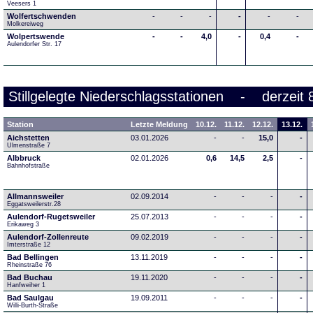
Veesers 1
Wolfertschwenden
-
-
-
-
-
-
Molkereiweg
Wolpertswende
-
-
4,0
-
0,4
-
Aulendorfer Str. 17
Stillgelegte Niederschlagsstationen - derzeit 
Station
Letzte Meldung
10.12.
11.12.
12.12.
13.12.
Aichstetten
03.01.2026
-
-
15,0
-
Ulmenstraße 7
Albbruck
02.01.2026
0,6
14,5
2,5
-
Bahnhofstraße
Allmannsweiler
02.09.2014
-
-
-
-
Eggatsweilerstr.28
Aulendorf-Rugetsweiler
25.07.2013
-
-
-
-
Erikaweg 3
Aulendorf-Zollenreute
09.02.2019
-
-
-
-
Imterstraße 12
Bad Bellingen
13.11.2019
-
-
-
-
Rheinstraße 76
Bad Buchau
19.11.2020
-
-
-
-
Hanfweiher 1
Bad Saulgau
19.09.2011
-
-
-
-
Willi-Burth-Straße