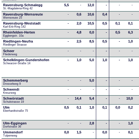
Ravensburg-Schmalegg
5,5
-
12,0
-
-
-
St.-Magdalena-Ring 42
Ravensburg-Wernsreute
-
0,6
10,6
0,4
-
-
Wernsreute 25
Ravensburg-Weststadt
-
2,0
10,5
0,5
0,1
0,1
Karl-Erb-Ring 142
Rheinfelden-Herten
-
4,8
0,0
-
0,5
6,3
Eggbergstr. 10a
Riedlingen-Neufra
-
2,5
8,5
0,5
-
1,0
Riedlinger Strasse
Scheer
-
-
-
-
-
-
Fliederweg
Schelklingen-Gundershofen
-
1,0
5,0
1,0
-
1,0
Schwarzer-Straße 14
Schemmerberg
-
-
5,0
-
-
-
Drosselweg 9
Schwendi
-
-
-
-
-
-
Kreuzweg
Schwörstadt
-
14,4
5,4
-
-
10,0
Schulstrasse 19
Ulm
0,5
0,1
1,0
0,1
0,0
0,2
Eberhardtstraße 75
Ulm-Eggingen
-
-
2,8
-
-
1,0
Dorfstraße 36
Ummendorf
0,0
1,5
-
0,0
-
0,1
Tulpenweg