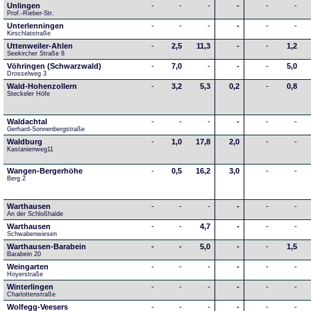
Unlingen
-
-
-
-
-
-
Prof.-Rieber-Str.
Unterlenningen
-
-
-
-
-
-
Kirschlatstraße
Uttenweiler-Ahlen
-
2,5
11,3
-
-
1,2
Seekircher Straße 8
Vöhringen (Schwarzwald)
-
7,0
-
-
-
5,0
Drosselweg 3
Wald-Hohenzollern
-
3,2
5,3
0,2
-
0,8
Steckeler Höfe
Waldachtal
-
-
-
-
-
-
Gerhard-Sonnenbergstraße
Waldburg
-
1,0
17,8
2,0
-
-
Kastanienweg11
Wangen-Bergerhöhe
-
0,5
16,2
3,0
-
-
Berg 2
Warthausen
-
-
-
-
-
-
An der Schloßhalde 
Warthausen
-
-
4,7
-
-
-
Schwabenwiesen 
Warthausen-Barabein
-
-
5,0
-
-
1,5
Barabein 20
Weingarten
-
-
-
-
-
-
Hoyerstraße
Winterlingen
-
-
-
-
-
-
Charlottenstraße
Wolfegg-Veesers
-
-
-
-
-
-