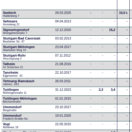
Seekirch
29.03.2025
-
-
-
10,0
k
Haldenberg 7
Seltmans
09.04.2013
-
-
-
-
Amselweg 22
Sigmaringendorf
12.12.2020
-
-
15,2
-
Weingartenstraße 7
Stuttgart-Bad Cannstatt
03.02.2013
-
-
-
-
Beuthener Str. 67
Stuttgart-Möhringen
23.04.2017
-
-
-
-
Glashütter Weg 10
Stuttgart-Rohr
07.11.2012
-
-
-
-
Hirschsprung 3
Talheim
21.08.2016
-
-
-
-
Im Schecken 21
Tannheim
22.10.2017
-
-
-
-
Eggmannstr. 42     
Tettnang-Ramsbach
26.03.2011
-
-
-
-
Jahnstr. 24/1
Tuttlingen
31.12.2023
-
2,3
3,4
-
Möhringerstraße 11
Tuttlingen-Möhringen
01.01.2015
-
-
-
-
Belchenstraße
Ummendorf
23.10.2017
-
-
-
-
Bergstraße
Ummendorf
19.01.2020
-
-
-
-
Friedrich-Schiller-Str.
Vogt
22.05.2015
-
-
-
-
Mühlwies 18