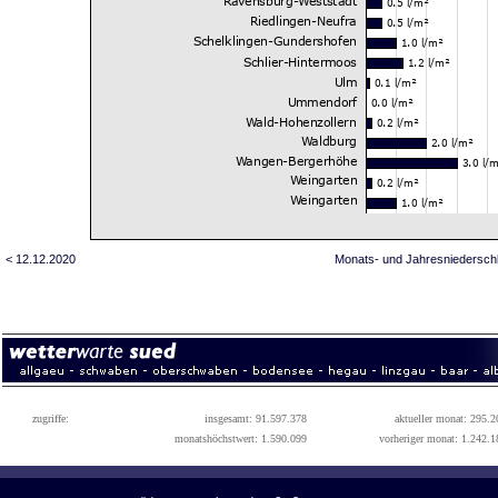
< 12.12.2020
Monats- und Jahresniedersch
zugriffe:
insgesamt: 91.597.378
aktueller monat: 295.2
monatshöchstwert: 1.590.099
vorheriger monat: 1.242.1