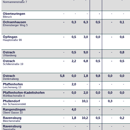
Normannenstraße 7
Oberteuringen
-
-
-
-
-
-
Bibruck
Ochsenhausen
-
0,3
6,3
0,5
-
0,1
Ehrensberger Weg 5
Öpfingen
-
0,5
3,0
0,0
-
0,6
Hauptstraße 99
Ostrach
-
0,5
9,0
-
-
0,8
Uhlandweg
Ostrach
-
2,2
6,8
0,5
-
0,5
Schillerstraße 19
Ostrach
5,8
0,0
1,8
9,8
0,0
0,0
Denkmalweg 
Pfaffenhofen
-
2,0
-
-
-
-
Lerchenweg 13
Pfaffenhofen-Kadeltshofen
-
0,0
2,0
0,0
0,0
0,0
Mühlbachstraße 4
Pfullendorf
-
-
10,1
-
0,3
-
Am Schweizersbild 
Rangendingen
-
4,0
-
-
-
-
Obere Gasse 10
Ravensburg
-
1,8
10,2
0,5
-
0,2
Bleicherstraße
Ravensburg
-
-
-
-
-
-
Seestraße 