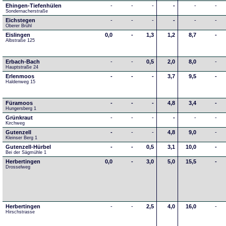
Ehingen-Tiefenhülen
-
-
-
-
-
-
Sondernacherstraße
Eichstegen
-
-
-
-
-
-
Oberer Brühl
Eislingen
0,0
-
1,3
1,2
8,7
-
Albstraße 125
Erbach-Bach
-
-
0,5
2,0
8,0
-
Hauptstraße 24
Erlenmoos
-
-
-
3,7
9,5
-
Haldenweg 15
Füramoos
-
-
-
4,8
3,4
-
Hungersberg 1
Grünkraut
-
-
-
-
-
-
Kirchweg
Gutenzell
-
-
-
4,8
9,0
-
Kleinser Berg 1
Gutenzell-Hürbel
-
-
0,5
3,1
10,0
-
Bei der Sägmühle 1
Herbertingen
0,0
-
3,0
5,0
15,5
-
Drosselweg
Herbertingen
-
-
2,5
4,0
16,0
-
Hirschstrasse