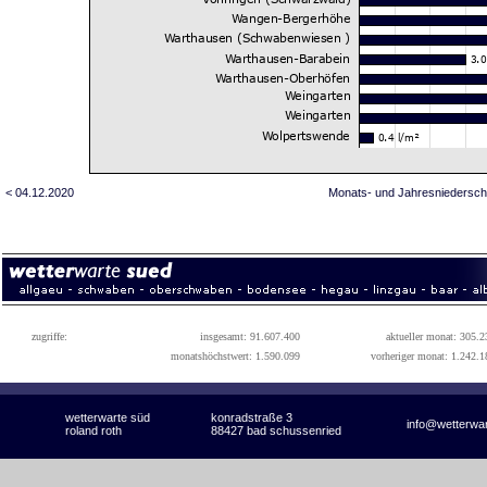
< 04.12.2020
Monats- und Jahresniedersch
zugriffe:
insgesamt: 91.607.400
aktueller monat: 305.2
monatshöchstwert: 1.590.099
vorheriger monat: 1.242.1
wetterwarte süd
konradstraße 3
info@wetterwa
roland roth
88427 bad schussenried