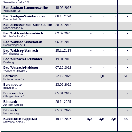
Seewattenstraße 128
Bad Saulgau-Lampertsweiler
18.02.2015
-
-
-
-
Valentinstr. 26
Bad Saulgau-Steinbronnen
06.11.2020
-
-
-
-
Forchenhain 6
Bad Schussenried-Steinhausen
26.09.2012
-
-
-
-
Drosselgasse 4/1
Bad Waldsee-Haisterkirch
02.07.2020
-
-
-
-
Hittelkofer Straße 1
Bad Waldsee-Osterhofen
06.03.2015
-
-
-
-
Hochwaldgasse 4
Bad Waldsee-Steinach
10.11.2013
-
-
-
-
Hofraingasse 15
Bad Wurzach-Dietmanns
19.01.2019
-
-
-
-
Postweg 5
Bad Wurzach-Haidgau
07.10.2012
-
-
-
-
Wengener Straße 5
Balzheim
22.12.2023
-
1,0
-
5,0
Hinterm Liess 19
Bergatreute
13.02.2012
-
-
-
-
Bolanden 1
Betzenweiler
05.01.2017
-
-
-
-
Offinger Straße 5
Biberach
26.11.2025
-
-
-
-
Auf dem Lindele
Biberach
05.05.2022
-
-
-
-
Neusatzweg 
Blaubeuren-Pappelau
19.12.2025
5,0
3,0
2,0
4,0
Sotzenhauserstr.7