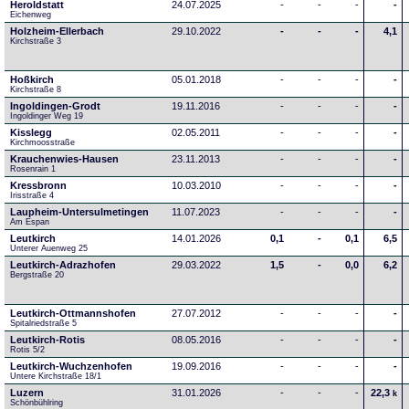
Heroldstatt
24.07.2025
-
-
-
-
Eichenweg 
Holzheim-Ellerbach
29.10.2022
-
-
-
4,1
Kirchstraße 3
Hoßkirch
05.01.2018
-
-
-
-
Kirchstraße 8
Ingoldingen-Grodt
19.11.2016
-
-
-
-
Ingoldinger Weg 19
Kisslegg
02.05.2011
-
-
-
-
Kirchmoosstraße
Krauchenwies-Hausen
23.11.2013
-
-
-
-
Rosenrain 1
Kressbronn
10.03.2010
-
-
-
-
Irisstraße 4
Laupheim-Untersulmetingen
11.07.2023
-
-
-
-
Am Espan
Leutkirch
14.01.2026
0,1
-
0,1
6,5
Unterer Auenweg 25
Leutkirch-Adrazhofen
29.03.2022
1,5
-
0,0
6,2
Bergstraße 20
Leutkirch-Ottmannshofen
27.07.2012
-
-
-
-
Spitalriedstraße 5
Leutkirch-Rotis
08.05.2016
-
-
-
-
Rotis 5/2
Leutkirch-Wuchzenhofen
19.09.2016
-
-
-
-
Untere Kirchstraße 18/1
Luzern
31.01.2026
-
-
-
22,3
k
Schönbühlring