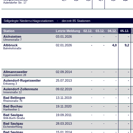
Aulendorfer Str. 17
Stillgelegte Niederschlagsstationen - derzeit 85 Stationen
Station
Letzte Meldung
02.12.
03.12.
04.12.
05.12.
Aichstetten
03.01.2026
-
-
-
-
Ulmenstraße 7
Albbruck
02.01.2026
-
-
4,0
9,2
Bahnhofstraße
Allmannsweiler
02.09.2014
-
-
-
-
Eggatsweilerstr.28
Aulendorf-Rugetsweiler
25.07.2013
-
-
-
-
Erikaweg 3
Aulendorf-Zollenreute
09.02.2019
-
-
-
-
Imterstraße 12
Bad Bellingen
13.11.2019
-
-
-
-
Rheinstraße 76
Bad Buchau
19.11.2020
-
-
-
-
Hanfweiher 1
Bad Saulgau
19.09.2011
-
-
-
-
Willi-Burth-Straße
Bad Saulgau
28.03.2013
-
-
-
-
Eichendorffweg
Bad Saulgau
15.01.2014
-
-
-
-