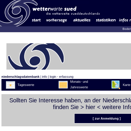
Boden
niederschlagsdatenbank
|
info
|
login - erfassung
Monats- und
Tageswerte
Karte
Jahreswerte
Sollten Sie Interesse haben, an der Niedersc
finden Sie >
hier
< weitere Inf
[ zur Anmeldung ]