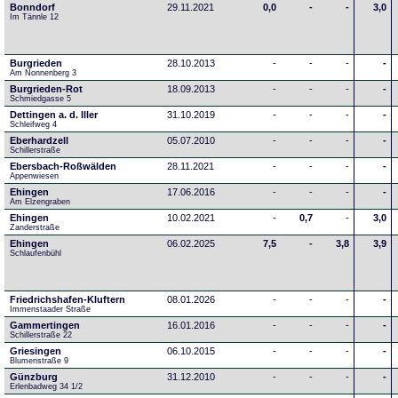
Bonndorf
29.11.2021
0,0
-
-
3,0
Im Tännle 12
Burgrieden
28.10.2013
-
-
-
-
Am Nonnenberg 3
Burgrieden-Rot
18.09.2013
-
-
-
-
Schmiedgasse 5
Dettingen a. d. Iller
31.10.2019
-
-
-
-
Schleifweg 4
Eberhardzell
05.07.2010
-
-
-
-
Schillerstraße
Ebersbach-Roßwälden
28.11.2021
-
-
-
-
Appenwiesen
Ehingen
17.06.2016
-
-
-
-
Am Elzengraben
Ehingen
10.02.2021
-
0,7
-
3,0
Zanderstraße
Ehingen
06.02.2025
7,5
-
3,8
3,9
Schlaufenbühl
Friedrichshafen-Kluftern
08.01.2026
-
-
-
-
Immenstaader Straße
Gammertingen
16.01.2016
-
-
-
-
Schillerstraße 22
Griesingen
06.10.2015
-
-
-
-
Blumenstraße 9
Günzburg
31.12.2010
-
-
-
-
Erlenbadweg 34 1/2