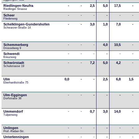
Riedlingen-Neufra
-
-
2,5
5,0
17,5
-
Riedlinger Strasse
Scheer
-
-
-
-
-
-
Fliederweg
Schelklingen-Gundershofen
-
-
3,0
1,0
7,0
-
Schwarzer-Straße 14
Schemmerberg
-
-
-
4,0
10,5
-
Drosselweg 9
Schwendi
-
-
-
-
-
-
Kreuzweg
Schwörstadt
-
-
7,2
5,0
4,2
-
Schulstrasse 19
Ulm
0,0
-
-
2,5
6,8
1,5
Eberhardtstraße 75
Ulm-Eggingen
-
-
-
-
-
-
Dorfstraße 36
Ummendorf
-
-
0,7
3,0
14,0
-
Tulpenweg
Unlingen
-
-
-
-
-
-
Prof.-Rieber-Str.
Unterlenningen
-
-
-
-
-
-