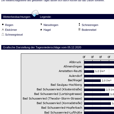
Die Niederschlagswerte des gewählten Tages lassen sich durch Klicken auf das Datum sortieren.
Wetterbeobachtungen
Legende:
Regen
Nieselregen
Schneeregen
Eiskörner
Hagel
Bodennebel
Schneegriesel
Grafische Darstellung der Tagesniederschläge vom 05.12.2020