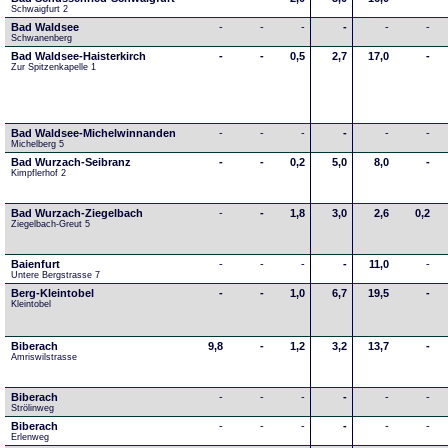
Schwaigfurt 2
Bad Waldsee
-
-
-
-
-
-
Schwanenberg
Bad Waldsee-Haisterkirch
-
-
0,5
2,7
17,0
-
Zur Spitzenkapelle 1
Bad Waldsee-Michelwinnanden
-
-
-
-
-
-
Michelberg 5
Bad Wurzach-Seibranz
-
-
0,2
5,0
8,0
-
Kimpflerhof 2 
Bad Wurzach-Ziegelbach
-
-
1,8
3,0
2,6
0,2
Ziegelbach-Greut 5
Baienfurt
-
-
-
-
11,0
-
Untere Bergstrasse 7
Berg-Kleintobel
-
-
1,0
6,7
19,5
-
Kleintobel
Biberach
9,8
-
1,2
3,2
13,7
-
Amriswilstrasse
Biberach
-
-
-
-
-
-
Strölinweg
Biberach
-
-
-
-
-
-
Erlenweg