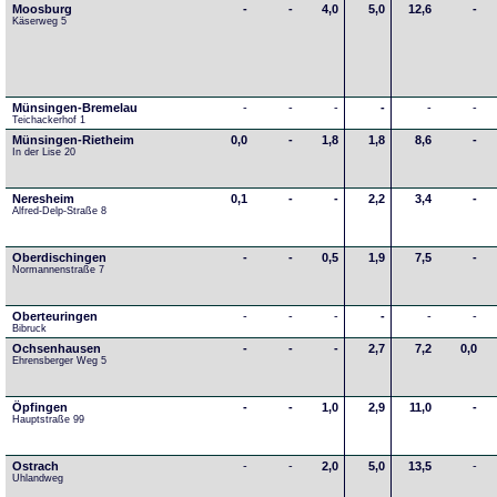
Moosburg
-
-
4,0
5,0
12,6
-
Käserweg 5
Münsingen-Bremelau
-
-
-
-
-
-
Teichackerhof 1
Münsingen-Rietheim
0,0
-
1,8
1,8
8,6
-
In der Lise 20
Neresheim
0,1
-
-
2,2
3,4
-
Alfred-Delp-Straße 8
Oberdischingen
-
-
0,5
1,9
7,5
-
Normannenstraße 7
Oberteuringen
-
-
-
-
-
-
Bibruck
Ochsenhausen
-
-
-
2,7
7,2
0,0
Ehrensberger Weg 5
Öpfingen
-
-
1,0
2,9
11,0
-
Hauptstraße 99
Ostrach
-
-
2,0
5,0
13,5
-
Uhlandweg