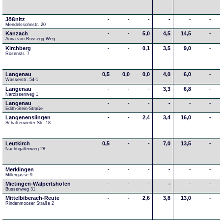
Jößnitz
-
-
-
-
-
-
Mendelssohnstr. 20
Kanzach
-
-
5,0
4,5
14,5
-
Anna von Russegg-Weg
Kirchberg
-
-
0,1
3,5
9,0
-
Rosenstr. 7
Langenau
0,5
0,0
0,0
4,0
6,0
-
Wasserstr. 54-1
Langenau
-
-
-
3,3
6,8
-
Narzissenweg 1
Langenau
-
-
-
-
-
-
Edith-Stein-Straße
Langenenslingen
-
-
2,4
3,4
16,0
-
Schattenweiler Str. 18
Leutkirch
0,5
-
-
7,0
13,5
-
Nachtigallenweg 28
Merklingen
-
-
-
-
-
-
Millergasse 9
Mietingen-Walpertshofen
-
-
-
-
-
-
Bussenweg 31
Mittelbiberach-Reute
-
-
2,6
3,8
13,0
-
Rindenmooser Straße 2