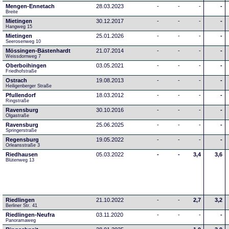
Mengen-Ennetach
28.03.2023
-
-
-
-
Breite 
Mietingen
30.12.2017
-
-
-
-
Hangweg 15
Mietingen
25.01.2026
-
-
-
-
Seerosenweg 10
Mössingen-Bästenhardt
21.07.2014
-
-
-
-
Weissdornweg 7
Oberboihingen
03.05.2021
-
-
-
-
Friedhofstraße
Ostrach
19.08.2013
-
-
-
-
Heiligenberger Straße
Pfullendorf
18.03.2012
-
-
-
-
Ringstraße 
Ravensburg
30.10.2016
-
-
-
-
Olgastraße
Ravensburg
25.06.2025
-
-
-
-
Springerstraße
Regensburg
19.05.2022
-
-
-
-
Orleansstraße 3
Riedhausen
05.03.2022
-
-
3,4
3,6
Blütenweg 13
Riedlingen
21.10.2022
-
-
2,7
3,2
Berliner Str. 41
Riedlingen-Neufra
03.11.2020
-
-
-
-
Panoramaweg