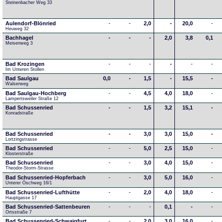
Steinenbacher Weg 33
Aulendorf-Blönried
-
-
2,0
-
20,0
-
Heuweg 32
Bachhagel
-
-
-
2,0
3,8
0,1
Meisenweg 3
Bad Krozingen
-
-
-
-
-
-
Im Unteren Stollen
Bad Saulgau
0,0
-
1,5
-
15,5
-
Walserweg
Bad Saulgau-Hochberg
-
-
4,5
4,0
18,0
-
Lampertsweiler Straße 12
Bad Schussenried
-
-
1,5
3,2
15,1
-
Konradstraße
Bad Schussenried
-
-
3,0
3,0
15,0
-
Lortzingstrasse
Bad Schussenried
-
-
5,0
2,5
15,0
-
Klosterstraße
Bad Schussenried
-
-
3,0
4,0
15,0
-
Theodor-Storm-Strasse
Bad Schussenried-Hopferbach
-
-
3,0
5,0
16,0
-
Unterer Öschweg 16/1
Bad Schussenried-Lufthütte
-
-
2,0
4,0
18,0
-
Hauptgasse 17
Bad Schussenried-Sattenbeuren
-
-
-
0,1
-
-
Ortsstraße 7
Bad Schussenried-Schwaigfurt
-
-
2,0
3,0
16,0
-