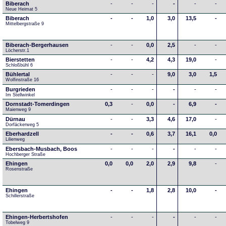
Biberach
-
-
-
-
-
-
Neue Heimat 5
Biberach
-
-
1,0
3,0
13,5
-
Mittelbergstraße 9
Biberach-Bergerhausen
-
-
0,0
2,5
-
-
Löcherstr.1
Bierstetten
-
-
4,2
4,3
19,0
-
Schloßbühl 6
Bühlertal
-
-
-
9,0
3,0
1,5
Wolfinstraße 16
Burgrieden
-
-
-
-
-
-
Im Stellwinkel
Dornstadt-Tomerdingen
0,3
-
0,0
-
6,9
-
Maienweg 9
Dürnau
-
-
3,3
4,6
17,0
-
Dorfäckerweg 5
Eberhardzell
-
-
0,6
3,7
16,1
0,0
Lilienweg
Ebersbach-Musbach, Boos
-
-
-
-
-
-
Hochberger Straße
Ehingen
0,0
0,0
2,0
2,9
9,8
-
Rosenstraße
Ehingen
-
-
1,8
2,8
10,0
-
Schillerstraße
Ehingen-Herbertshofen
-
-
-
-
-
-
Tobelweg 9