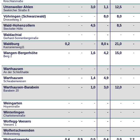
Kirschlatstraße
Uttenweiler-Ahlen
-
-
3,0
1,1
12,5
-
Seekircher Straße 8
Vöhringen (Schwarzwald)
-
-
-
8,0
8,0
-
Drosselweg 3
Wald-Hohenzollern
-
-
4,5
-
8,5
-
Steckeler Höfe
Waldachtal
-
-
-
-
-
-
Gerhard-Sonnenbergstraße
Waldburg
0,2
-
-
8,0
21,0
-
k
Kastanienweg11
Wangen-Bergerhöhe
-
-
1,6
4,2
15,0
-
Berg 2
Warthausen
-
-
-
-
-
-
An der Schloßhalde 
Warthausen
-
-
1,4
4,9
-
-
Schwabenwiesen 
Warthausen-Barabein
-
-
1,0
3,0
12,0
-
Barabein 20
Weingarten
-
-
-
-
-
-
Hoyerstraße
Winterlingen
-
-
-
-
-
-
Charlottenstraße
Wolfegg-Veesers
-
-
-
-
-
-
Veesers 1
Wolfertschwenden
-
-
-
-
-
-
Molkereiweg
Wolpertswende
0,4
0,9
0,0
0,4
0,0
2,2