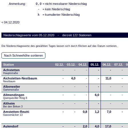
Anmerkung:
0,0
= nicht messbarer Niederschlag
-
= kein Niederschlag
k
= kumulierter Niederschlag
< 04.12.2020
Niederschlagswerte vom 05.12.2020 - derzeit 122 Stationen
Die Niederschlagswerte des gewählten Tages lassen sich durch Klicken auf das Datum sortieren.
Nach Schneehöhe sortieren
Station
02.12.
03.12.
04.12.
05.12.
06.12.
07.12.
0
Achstetten
-
-
-
-
-
-
Hauptstraße
Aichstetten-Nestbaum
-
4,0
-
-
11,0
-
Nestbaum
Alberweiler
-
-
-
-
-
-
Gartenstraße
Allmendingen
-
-
-
6,0
-
-
Querqueviller Ring 6
Altheim
-
-
-
-
-
-
Bei den Birken 3
Amstetten-Reutti
-
-
0,8
1,2
7,0
-
Gassenäcker 13
Aulendorf
-
-
2,0
4,0
17,0
-