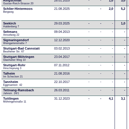
Ringschnait
28.01.2025
-
-
1,0
3,0
Gustav-Reich-Strasse 20
Schlier-Hintermoos
21.08.2025
-
-
2,0
5,2
Bergweg
Seekirch
29.03.2025
-
-
-
1,0
Haldenberg 7
Seltmans
09.04.2013
-
-
-
-
Amselweg 22
Sigmaringendorf
12.12.2020
-
-
-
-
Weingartenstraße 7
Stuttgart-Bad Cannstatt
03.02.2013
-
-
-
-
Beuthener Str. 67
Stuttgart-Möhringen
23.04.2017
-
-
-
-
Glashütter Weg 10
Stuttgart-Rohr
07.11.2012
-
-
-
-
Hirschsprung 3
Talheim
21.08.2016
-
-
-
-
Im Schecken 21
Tannheim
22.10.2017
-
-
-
-
Eggmannstr. 42     
Tettnang-Ramsbach
26.03.2011
-
-
-
-
Jahnstr. 24/1
Tuttlingen
31.12.2023
-
-
4,1
3,1
Möhringerstraße 11