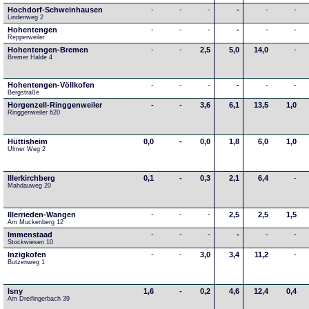
Hochdorf-Schweinhausen
-
-
-
-
-
-
Lindenweg 2
Hohentengen
-
-
-
-
-
-
Repperweiler
Hohentengen-Bremen
-
-
2,5
5,0
14,0
-
Bremer Halde 4
Hohentengen-Völlkofen
-
-
-
-
-
-
Bergstraße
Horgenzell-Ringgenweiler
-
-
3,6
6,1
13,5
1,0
Ringgenweiler 620
Hüttisheim
0,0
-
0,0
1,8
6,0
1,0
Ulmer Weg 2
Illerkirchberg
0,1
-
0,3
2,1
6,4
-
Mahdauweg 20
Illerrieden-Wangen
-
-
-
2,5
2,5
1,5
Am Muckenberg 12
Immenstaad
-
-
-
-
-
-
Stockwiesen 10
Inzigkofen
-
-
3,0
3,4
11,2
-
Butzenweg 1
Isny
1,6
-
0,2
4,6
12,4
0,4
Am Dreifingerbach 39