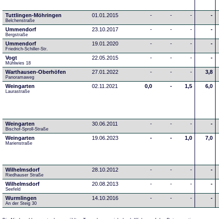
Tuttlingen-Möhringen
01.01.2015
-
-
-
-
Belchenstraße
Ummendorf
23.10.2017
-
-
-
-
Bergstraße
Ummendorf
19.01.2020
-
-
-
-
Friedrich-Schiller-Str.
Vogt
22.05.2015
-
-
-
-
Mühlwies 18
Warthausen-Oberhöfen
27.01.2022
-
-
-
3,8
Panoramaweg 
Weingarten
02.11.2021
0,0
-
1,5
6,0
Laurastraße
Weingarten
30.06.2011
-
-
-
-
Bischof-Sproll-Straße
Weingarten
19.06.2023
-
-
1,0
7,0
Marienstraße
Wilhelmsdorf
28.10.2012
-
-
-
-
Riedhauser Straße 
Wilhelmsdorf
20.08.2013
-
-
-
-
Seefeld
Wurmlingen
14.10.2016
-
-
-
-
An der Steig 30