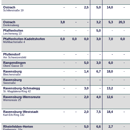
Ostrach
-
-
2,5
5,0
14,0
-
Schillerstraße 19
Ostrach
3,8
-
-
3,2
5,3
20,3
Denkmalweg 
Pfaffenhofen
-
-
-
5,0
-
-
Lerchenweg 13
Pfaffenhofen-Kadeltshofen
0,0
0,0
0,0
3,0
7,0
0,0
Mühlbachstraße 4
Pfullendorf
-
-
-
-
-
-
Am Schweizersbild 
Rangendingen
-
-
5,0
3,0
6,0
-
Obere Gasse 10
Ravensburg
-
-
1,4
6,7
18,0
-
Bleicherstraße
Ravensburg
-
-
-
-
-
-
Seestraße 
Ravensburg-Schmalegg
-
-
3,0
-
13,2
-
St.-Magdalena-Ring 42
Ravensburg-Wernsreute
-
-
2,0
4,0
12,6
-
Wernsreute 25
Ravensburg-Weststadt
-
-
2,0
7,5
18,4
-
Karl-Erb-Ring 142
Rheinfelden-Herten
-
-
5,0
6,6
2,7
-
Eggbergstr. 10a