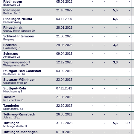
Riedhausen
05.03.2022
-
-
-
-
Blütenweg 13
Riedlingen
21.10.2022
-
-
5,5
-
Berliner Str. 41
Riedlingen-Neufra
03.11.2020
-
-
6,5
-
Panoramaweg
Ringschnait
28.01.2025
-
-
-
-
Gustav-Reich-Strasse 20
Schlier-Hintermoos
21.08.2025
-
-
-
-
Bergweg
Seekirch
29.03.2025
-
-
3,0
-
Haldenberg 7
Seltmans
09.04.2013
-
-
-
-
Amselweg 22
Sigmaringendorf
12.12.2020
-
-
3,8
-
Weingartenstraße 7
Stuttgart-Bad Cannstatt
03.02.2013
-
-
-
-
Beuthener Str. 67
Stuttgart-Möhringen
23.04.2017
-
-
-
-
Glashütter Weg 10
Stuttgart-Rohr
07.11.2012
-
-
-
-
Hirschsprung 3
Talheim
21.08.2016
-
-
-
-
Im Schecken 21
Tannheim
22.10.2017
-
-
-
-
Eggmannstr. 42     
Tettnang-Ramsbach
26.03.2011
-
-
-
-
Jahnstr. 24/1
Tuttlingen
31.12.2023
-
-
5,6
0,7
Möhringerstraße 11
Tuttlingen-Möhringen
01.01.2015
-
-
-
-