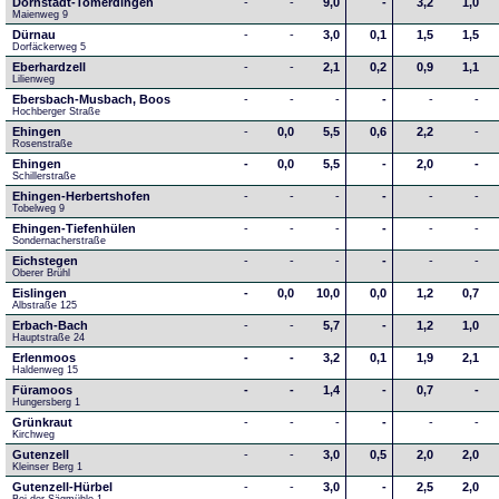
Dornstadt-Tomerdingen
-
-
9,0
-
3,2
1,0
Maienweg 9
Dürnau
-
-
3,0
0,1
1,5
1,5
Dorfäckerweg 5
Eberhardzell
-
-
2,1
0,2
0,9
1,1
Lilienweg
Ebersbach-Musbach, Boos
-
-
-
-
-
-
Hochberger Straße
Ehingen
-
0,0
5,5
0,6
2,2
-
Rosenstraße
Ehingen
-
0,0
5,5
-
2,0
-
Schillerstraße
Ehingen-Herbertshofen
-
-
-
-
-
-
Tobelweg 9
Ehingen-Tiefenhülen
-
-
-
-
-
-
Sondernacherstraße
Eichstegen
-
-
-
-
-
-
Oberer Brühl
Eislingen
-
0,0
10,0
0,0
1,2
0,7
Albstraße 125
Erbach-Bach
-
-
5,7
-
1,2
1,0
Hauptstraße 24
Erlenmoos
-
-
3,2
0,1
1,9
2,1
Haldenweg 15
Füramoos
-
-
1,4
-
0,7
-
Hungersberg 1
Grünkraut
-
-
-
-
-
-
Kirchweg
Gutenzell
-
-
3,0
0,5
2,0
2,0
Kleinser Berg 1
Gutenzell-Hürbel
-
-
3,0
-
2,5
2,0