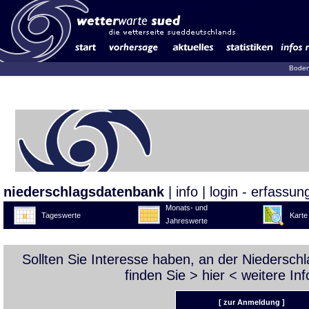
Boden
niederschlagsdatenbank
|
info
|
login - erfassun
Monats- und
Tageswerte
Karte
Jahreswerte
Sollten Sie Interesse haben, an der Niedersc
finden Sie >
hier
< weitere Inf
[ zur Anmeldung ]