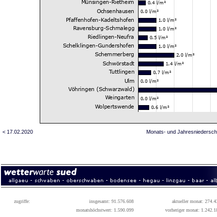
< 17.02.2020
Monats- und Jahresniedersch
zugriffe:
insgesamt: 91.576.608
aktueller monat: 274.4
monatshöchstwert: 1.590.099
vorheriger monat: 1.242.1