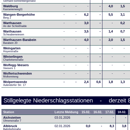
Gerhard-Sonnenbergstraße
Waldburg
-
-
-
-
4,0
1,5
Kastanienweg11
Wangen-Bergerhöhe
-
-
6,2
-
5,5
3,1
Berg 2
Warthausen
-
-
3,0
-
-
0,2
An der Schloßhalde 
Warthausen
-
-
3,5
-
1,4
0,7
Schwabenwiesen 
Warthausen-Barabein
-
-
4,0
-
2,0
1,5
Barabein 20
Weingarten
-
-
-
-
-
-
Hoyerstraße
Winterlingen
-
-
-
-
-
-
Charlottenstraße
Wolfegg-Veesers
-
-
-
-
-
-
Veesers 1
Wolfertschwenden
-
-
-
-
-
-
Molkereiweg
Wolpertswende
-
-
2,4
0,6
1,8
1,3
Aulendorfer Str. 17
Stillgelegte Niederschlagsstationen - derzeit 
Station
Letzte Meldung
15.02.
16.02.
17.02.
18.02.
Aichstetten
03.01.2026
-
-
-
-
Ulmenstraße 7
Albbruck
02.01.2026
0,0
-
8,3
3,8
Bahnhofstraße