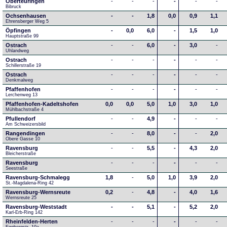
Oberteuringen
-
-
-
-
-
-
Bibruck
Ochsenhausen
-
-
1,8
0,0
0,9
1,1
Ehrensberger Weg 5
Öpfingen
-
0,0
6,0
-
1,5
1,0
Hauptstraße 99
Ostrach
-
-
6,0
-
3,0
-
Uhlandweg
Ostrach
-
-
-
-
-
-
Schillerstraße 19
Ostrach
-
-
-
-
-
-
Denkmalweg 
Pfaffenhofen
-
-
-
-
-
-
Lerchenweg 13
Pfaffenhofen-Kadeltshofen
0,0
0,0
5,0
1,0
3,0
1,0
Mühlbachstraße 4
Pfullendorf
-
-
4,9
-
-
-
Am Schweizersbild 
Rangendingen
-
-
8,0
-
-
2,0
Obere Gasse 10
Ravensburg
-
-
5,5
-
4,3
2,0
Bleicherstraße
Ravensburg
-
-
-
-
-
-
Seestraße 
Ravensburg-Schmalegg
1,8
-
5,0
1,0
3,9
2,0
St.-Magdalena-Ring 42
Ravensburg-Wernsreute
0,2
-
4,8
-
4,0
1,6
Wernsreute 25
Ravensburg-Weststadt
-
-
5,1
-
5,2
2,0
Karl-Erb-Ring 142
Rheinfelden-Herten
-
-
-
-
-
-