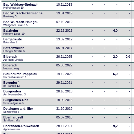
Bad Waldsee-Steinach
10.11.2013
-
-
-
-
Hofraingasse 15
Bad Wurzach-Dietmanns
19.01.2019
-
-
-
-
Postweg 5
Bad Wurzach-Haidgau
07.10.2012
-
-
-
-
Wengener Straße 5
Balzheim
22.12.2023
-
-
4,0
-
Hinterm Liess 19
Bergatreute
13.02.2012
-
-
-
-
Bolanden 1
Betzenweiler
05.01.2017
-
-
-
-
Offinger Straße 5
Biberach
26.11.2025
-
-
2,0
0,0
Auf dem Lindele
Biberach
05.05.2022
-
-
-
-
Neusatzweg 
Blaubeuren-Pappelau
19.12.2025
-
-
6,0
-
Sotzenhauserstr.7
Bonndorf
29.11.2021
-
-
-
-
Im Tännle 12
Burgrieden
28.10.2013
-
-
-
-
Am Nonnenberg 3
Burgrieden-Rot
18.09.2013
-
-
-
-
Schmiedgasse 5
Dettingen a. d. Iller
31.10.2019
-
-
-
-
Schleifweg 4
Eberhardzell
05.07.2010
-
-
-
-
Schillerstraße
Ebersbach-Roßwälden
28.11.2021
-
-
9,2
-
Appenwiesen