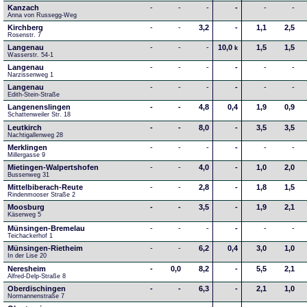
Kanzach
-
-
-
-
-
-
Anna von Russegg-Weg
Kirchberg
-
-
3,2
-
1,1
2,5
Rosenstr. 7
Langenau
-
-
-
10,0
1,5
1,5
k
Wasserstr. 54-1
Langenau
-
-
-
-
-
-
Narzissenweg 1
Langenau
-
-
-
-
-
-
Edith-Stein-Straße
Langenenslingen
-
-
4,8
0,4
1,9
0,9
Schattenweiler Str. 18
Leutkirch
-
-
8,0
-
3,5
3,5
Nachtigallenweg 28
Merklingen
-
-
-
-
-
-
Millergasse 9
Mietingen-Walpertshofen
-
-
4,0
-
1,0
2,0
Bussenweg 31
Mittelbiberach-Reute
-
-
2,8
-
1,8
1,5
Rindenmooser Straße 2
Moosburg
-
-
3,5
-
1,9
2,1
Käserweg 5
Münsingen-Bremelau
-
-
-
-
-
-
Teichackerhof 1
Münsingen-Rietheim
-
-
6,2
0,4
3,0
1,0
In der Lise 20
Neresheim
-
0,0
8,2
-
5,5
2,1
Alfred-Delp-Straße 8
Oberdischingen
-
-
6,3
-
2,1
1,0
Normannenstraße 7