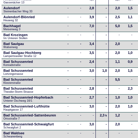
Gassenäcker 13
Aulendorf
-
-
2,8
-
2,0
1,5
Steinenbacher Weg 33
Aulendorf-Blönried
-
-
3,9
-
2,5
1,1
Heuweg 32
Bachhagel
-
-
7,0
-
5,0
1,5
Meisenweg 3
Bad Krozingen
-
-
-
-
-
-
Im Unteren Stollen
Bad Saulgau
-
-
3,4
-
2,0
-
Walserweg
Bad Saulgau-Hochberg
-
-
3,5
-
2,0
1,0
Lampertsweiler Straße 12
Bad Schussenried
-
-
2,4
-
1,1
0,9
Konradstraße
Bad Schussenried
-
-
3,0
1,0
2,0
1,5
Lortzingstrasse
Bad Schussenried
-
-
-
-
5,5
-
Klosterstraße
Bad Schussenried
-
-
2,8
-
-
2,3
Theodor-Storm-Strasse
Bad Schussenried-Hopferbach
-
-
2,7
-
1,0
1,0
Unterer Öschweg 16/1
Bad Schussenried-Lufthütte
-
-
3,0
-
2,0
1,0
Hauptgasse 17
Bad Schussenried-Sattenbeuren
-
-
-
2,3
1,2
-
k
Ortsstraße 7
Bad Schussenried-Schwaigfurt
-
-
3,0
-
2,0
-
Schwaigfurt 2
Bad Waldsee
-
-
-
-
-
-
Schwanenberg