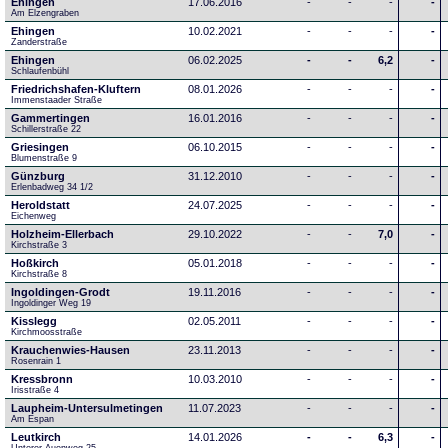
Ehingen
17.06.2016
-
-
-
-
Am Elzengraben
Ehingen
10.02.2021
-
-
-
-
Zanderstraße
Ehingen
06.02.2025
-
-
6,2
-
Schlaufenbühl
Friedrichshafen-Kluftern
08.01.2026
-
-
-
-
Immenstaader Straße
Gammertingen
16.01.2016
-
-
-
-
Schillerstraße 22
Griesingen
06.10.2015
-
-
-
-
Blumenstraße 9
Günzburg
31.12.2010
-
-
-
-
Erlenbadweg 34 1/2
Heroldstatt
24.07.2025
-
-
-
-
Eichenweg 
Holzheim-Ellerbach
29.10.2022
-
-
7,0
-
Kirchstraße 3
Hoßkirch
05.01.2018
-
-
-
-
Kirchstraße 8
Ingoldingen-Grodt
19.11.2016
-
-
-
-
Ingoldinger Weg 19
Kisslegg
02.05.2011
-
-
-
-
Kirchmoosstraße
Krauchenwies-Hausen
23.11.2013
-
-
-
-
Rosenrain 1
Kressbronn
10.03.2010
-
-
-
-
Irisstraße 4
Laupheim-Untersulmetingen
11.07.2023
-
-
-
-
Am Espan
Leutkirch
14.01.2026
-
-
6,3
-