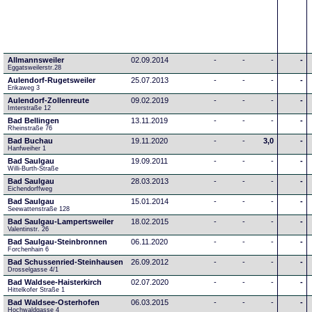
Allmannsweiler
02.09.2014
-
-
-
-
Eggatsweilerstr.28
Aulendorf-Rugetsweiler
25.07.2013
-
-
-
-
Erikaweg 3
Aulendorf-Zollenreute
09.02.2019
-
-
-
-
Imterstraße 12
Bad Bellingen
13.11.2019
-
-
-
-
Rheinstraße 76
Bad Buchau
19.11.2020
-
-
3,0
-
Hanfweiher 1
Bad Saulgau
19.09.2011
-
-
-
-
Willi-Burth-Straße
Bad Saulgau
28.03.2013
-
-
-
-
Eichendorffweg
Bad Saulgau
15.01.2014
-
-
-
-
Seewattenstraße 128
Bad Saulgau-Lampertsweiler
18.02.2015
-
-
-
-
Valentinstr. 26
Bad Saulgau-Steinbronnen
06.11.2020
-
-
-
-
Forchenhain 6
Bad Schussenried-Steinhausen
26.09.2012
-
-
-
-
Drosselgasse 4/1
Bad Waldsee-Haisterkirch
02.07.2020
-
-
-
-
Hittelkofer Straße 1
Bad Waldsee-Osterhofen
06.03.2015
-
-
-
-
Hochwaldgasse 4