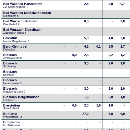
Bad Waldsee-Haisterkirch
-
-
2,8
-
2,9
0,7
Zur Spitzenkapelle 1
Bad Waldsee-Michelwinnanden
-
-
-
-
-
-
Michelberg 5
Bad Wurzach-Seibranz
-
-
6,0
-
-
2,0
Kimpflerhof 2 
Bad Wurzach-Ziegelbach
-
-
-
-
-
-
Ziegelbach-Greut 5
Baienfurt
-
-
5,0
-
4,0
3,0
Untere Bergstrasse 7
Berg-Kleintobel
-
-
4,2
0,1
3,5
1,7
Kleintobel
Biberach
-
0,0
2,5
-
2,2
1,2
Amriswilstrasse
Biberach
-
-
3,0
-
2,0
1,0
Strölinweg
Biberach
-
-
-
-
-
-
Erlenweg
Biberach
-
-
-
-
-
-
Neue Heimat 5
Biberach
-
-
3,0
-
3,0
1,0
Mittelbergstraße 9
Biberach-Bergerhausen
-
-
1,5
-
2,0
1,0
Löcherstr.1
Bierstetten
-
0,5
2,0
1,0
1,8
-
Schloßbühl 6
Bühlertal
-
-
27,0
-
6,0
6,0
Wolfinstraße 16
Burgrieden
-
-
-
-
-
-
Im Stellwinkel