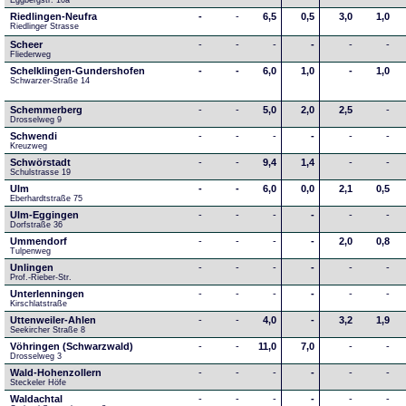
Eggbergstr. 10a
Riedlingen-Neufra
-
-
6,5
0,5
3,0
1,0
Riedlinger Strasse
Scheer
-
-
-
-
-
-
Fliederweg
Schelklingen-Gundershofen
-
-
6,0
1,0
-
1,0
Schwarzer-Straße 14
Schemmerberg
-
-
5,0
2,0
2,5
-
Drosselweg 9
Schwendi
-
-
-
-
-
-
Kreuzweg
Schwörstadt
-
-
9,4
1,4
-
-
Schulstrasse 19
Ulm
-
-
6,0
0,0
2,1
0,5
Eberhardtstraße 75
Ulm-Eggingen
-
-
-
-
-
-
Dorfstraße 36
Ummendorf
-
-
-
-
2,0
0,8
Tulpenweg
Unlingen
-
-
-
-
-
-
Prof.-Rieber-Str.
Unterlenningen
-
-
-
-
-
-
Kirschlatstraße
Uttenweiler-Ahlen
-
-
4,0
-
3,2
1,9
Seekircher Straße 8
Vöhringen (Schwarzwald)
-
-
11,0
7,0
-
-
Drosselweg 3
Wald-Hohenzollern
-
-
-
-
-
-
Steckeler Höfe
Waldachtal
-
-
-
-
-
-