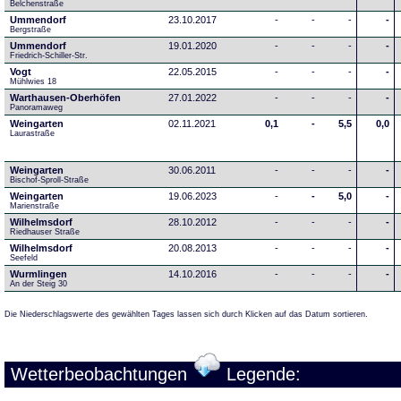
Belchenstraße
Ummendorf
23.10.2017
-
-
-
-
Bergstraße
Ummendorf
19.01.2020
-
-
-
-
Friedrich-Schiller-Str.
Vogt
22.05.2015
-
-
-
-
Mühlwies 18
Warthausen-Oberhöfen
27.01.2022
-
-
-
-
Panoramaweg 
Weingarten
02.11.2021
0,1
-
5,5
0,0
Laurastraße
Weingarten
30.06.2011
-
-
-
-
Bischof-Sproll-Straße
Weingarten
19.06.2023
-
-
5,0
-
Marienstraße
Wilhelmsdorf
28.10.2012
-
-
-
-
Riedhauser Straße 
Wilhelmsdorf
20.08.2013
-
-
-
-
Seefeld
Wurmlingen
14.10.2016
-
-
-
-
An der Steig 30
Die Niederschlagswerte des gewählten Tages lassen sich durch Klicken auf das Datum sortieren.
Wetterbeobachtungen
Legende: