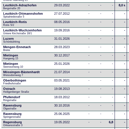
Unterer Auenweg 25
Leutkirch-Adrazhofen
29.03.2022
-
-
-
8,0
k
Bergstraße 20
Leutkirch-Ottmannshofen
27.07.2012
-
-
-
-
Spitalriedstraße 5
Leutkirch-Rotis
08.05.2016
-
-
-
-
Rotis 5/2
Leutkirch-Wuchzenhofen
19.09.2016
-
-
-
-
Untere Kirchstraße 18/1
Luzern
31.01.2026
-
-
-
-
Schönbühlring
Mengen-Ennetach
28.03.2023
-
-
-
-
Breite 
Mietingen
30.12.2017
-
-
-
-
Hangweg 15
Mietingen
25.01.2026
-
-
-
-
Seerosenweg 10
Mössingen-Bästenhardt
21.07.2014
-
-
-
-
Weissdornweg 7
Oberboihingen
03.05.2021
-
-
-
-
Friedhofstraße
Ostrach
19.08.2013
-
-
-
-
Heiligenberger Straße
Pfullendorf
18.03.2012
-
-
-
-
Ringstraße 
Ravensburg
30.10.2016
-
-
-
-
Olgastraße
Ravensburg
25.06.2025
-
-
-
-
Springerstraße
Regensburg
19.05.2022
-
-
6,8
-
Orleansstraße 3