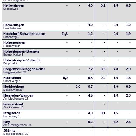
Bei der Sägmühle 1
Herbertingen
-
-
4,0
0,2
1,5
0,5
Drosselweg
Herbertingen
-
-
4,0
-
2,0
1,0
Hirschstrasse
Hochdorf-Schweinhausen
11,3
-
1,2
-
0,6
1,9
Lindenweg 2
Hohentengen
-
-
-
-
-
-
Repperweiler
Hohentengen-Bremen
-
-
-
-
-
-
Bremer Halde 4
Hohentengen-Völlkofen
-
-
-
-
-
-
Bergstraße
Horgenzell-Ringgenweiler
-
-
7,2
0,8
4,8
2,0
Ringgenweiler 620
Hüttisheim
0,0
-
6,8
0,0
1,6
1,5
Ulmer Weg 2
Illerkirchberg
-
0,0
6,7
-
1,9
0,9
Mahdauweg 20
Illerrieden-Wangen
-
-
4,5
-
1,0
2,0
Am Muckenberg 12
Immenstaad
-
-
-
-
-
-
Stockwiesen 10
Inzigkofen
-
-
4,0
0,1
1,5
-
Butzenweg 1
Isny
-
-
6,2
-
4,2
2,6
Am Dreifingerbach 39
Jößnitz
-
-
-
-
-
-
Mendelssohnstr. 20