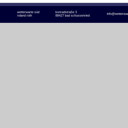
wetterwarte süd
konradstraße 3
info@wetterwa
roland roth
88427 bad schussenried