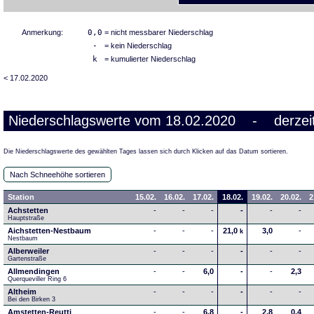
Anmerkung:
0,0
= nicht messbarer Niederschlag
-
= kein Niederschlag
k
= kumulierter Niederschlag
< 17.02.2020
Niederschlagswerte vom 18.02.2020 - derzeit
Die Niederschlagswerte des gewählten Tages lassen sich durch Klicken auf das Datum sortieren.
Nach Schneehöhe sortieren
Station
15.02.
16.02.
17.02.
18.02.
19.02.
20.02.
2
Achstetten
-
-
-
-
-
-
Hauptstraße
Aichstetten-Nestbaum
-
-
-
21,0
3,0
-
k
Nestbaum
Alberweiler
-
-
-
-
-
-
Gartenstraße
Allmendingen
-
-
6,0
-
-
2,3
Querqueviller Ring 6
Altheim
-
-
-
-
-
-
Bei den Birken 3
Amstetten-Reutti
-
-
6,8
-
2,8
0,4