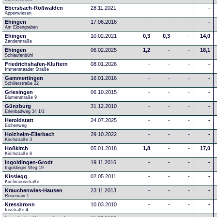
Ebersbach-Roßwälden
28.11.2021
-
-
-
-
Appenwiesen
Ehingen
17.06.2016
-
-
-
-
Am Elzengraben
Ehingen
10.02.2021
0,3
0,3
-
14,0
Zanderstraße
Ehingen
06.02.2025
1,2
-
-
18,1
Schlaufenbühl
Friedrichshafen-Kluftern
08.01.2026
-
-
-
-
Immenstaader Straße
Gammertingen
16.01.2016
-
-
-
-
Schillerstraße 22
Griesingen
06.10.2015
-
-
-
-
Blumenstraße 9
Günzburg
31.12.2010
-
-
-
-
Erlenbadweg 34 1/2
Heroldstatt
24.07.2025
-
-
-
-
Eichenweg 
Holzheim-Ellerbach
29.10.2022
-
-
-
-
Kirchstraße 3
Hoßkirch
05.01.2018
1,8
-
-
17,0
Kirchstraße 8
Ingoldingen-Grodt
19.11.2016
-
-
-
-
Ingoldinger Weg 19
Kisslegg
02.05.2011
-
-
-
-
Kirchmoosstraße
Krauchenwies-Hausen
23.11.2013
-
-
-
-
Rosenrain 1
Kressbronn
10.03.2010
-
-
-
-
Irisstraße 4