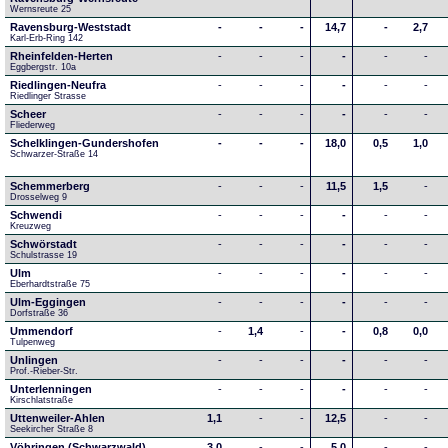
Wernsreute 25
Ravensburg-Weststadt
-
-
-
14,7
-
2,7
Karl-Erb-Ring 142
Rheinfelden-Herten
-
-
-
-
-
-
Eggbergstr. 10a
Riedlingen-Neufra
-
-
-
-
-
-
Riedlinger Strasse
Scheer
-
-
-
-
-
-
Fliederweg
Schelklingen-Gundershofen
-
-
-
18,0
0,5
1,0
Schwarzer-Straße 14
Schemmerberg
-
-
-
11,5
1,5
-
Drosselweg 9
Schwendi
-
-
-
-
-
-
Kreuzweg
Schwörstadt
-
-
-
-
-
-
Schulstrasse 19
Ulm
-
-
-
-
-
-
Eberhardtstraße 75
Ulm-Eggingen
-
-
-
-
-
-
Dorfstraße 36
Ummendorf
-
1,4
-
-
0,8
0,0
Tulpenweg
Unlingen
-
-
-
-
-
-
Prof.-Rieber-Str.
Unterlenningen
-
-
-
-
-
-
Kirschlatstraße
Uttenweiler-Ahlen
1,1
-
-
12,5
-
-
Seekircher Straße 8
Vöhringen (Schwarzwald)
3,0
-
-
5,0
-
-