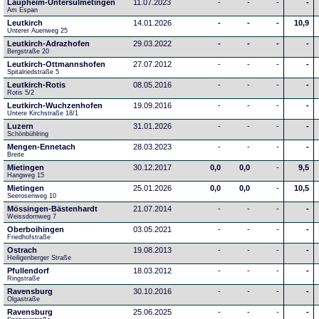
Laupheim-Untersulmetingen
11.07.2023
-
-
-
-
Am Espan
Leutkirch
14.01.2026
-
-
-
10,9
Unterer Auenweg 25
Leutkirch-Adrazhofen
29.03.2022
-
-
-
-
Bergstraße 20
Leutkirch-Ottmannshofen
27.07.2012
-
-
-
-
Spitalriedstraße 5
Leutkirch-Rotis
08.05.2016
-
-
-
-
Rotis 5/2
Leutkirch-Wuchzenhofen
19.09.2016
-
-
-
-
Untere Kirchstraße 18/1
Luzern
31.01.2026
-
-
-
-
Schönbühlring
Mengen-Ennetach
28.03.2023
-
-
-
-
Breite 
Mietingen
30.12.2017
0,0
0,0
-
9,5
Hangweg 15
Mietingen
25.01.2026
0,0
0,0
-
10,5
Seerosenweg 10
Mössingen-Bästenhardt
21.07.2014
-
-
-
-
Weissdornweg 7
Oberboihingen
03.05.2021
-
-
-
-
Friedhofstraße
Ostrach
19.08.2013
-
-
-
-
Heiligenberger Straße
Pfullendorf
18.03.2012
-
-
-
-
Ringstraße 
Ravensburg
30.10.2016
-
-
-
-
Olgastraße
Ravensburg
25.06.2025
-
-
-
-