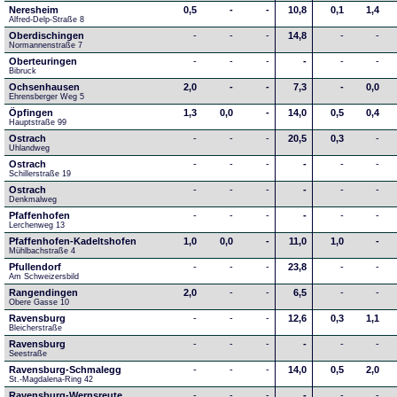
Neresheim
0,5
-
-
10,8
0,1
1,4
Alfred-Delp-Straße 8
Oberdischingen
-
-
-
14,8
-
-
Normannenstraße 7
Oberteuringen
-
-
-
-
-
-
Bibruck
Ochsenhausen
2,0
-
-
7,3
-
0,0
Ehrensberger Weg 5
Öpfingen
1,3
0,0
-
14,0
0,5
0,4
Hauptstraße 99
Ostrach
-
-
-
20,5
0,3
-
Uhlandweg
Ostrach
-
-
-
-
-
-
Schillerstraße 19
Ostrach
-
-
-
-
-
-
Denkmalweg 
Pfaffenhofen
-
-
-
-
-
-
Lerchenweg 13
Pfaffenhofen-Kadeltshofen
1,0
0,0
-
11,0
1,0
-
Mühlbachstraße 4
Pfullendorf
-
-
-
23,8
-
-
Am Schweizersbild 
Rangendingen
2,0
-
-
6,5
-
-
Obere Gasse 10
Ravensburg
-
-
-
12,6
0,3
1,1
Bleicherstraße
Ravensburg
-
-
-
-
-
-
Seestraße 
Ravensburg-Schmalegg
-
-
-
14,0
0,5
2,0
St.-Magdalena-Ring 42
Ravensburg-Wernsreute
-
-
-
-
-
-