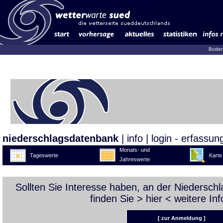
Boden
niederschlagsdatenbank
|
info
|
login - erfassun
Monats- und
Tageswerte
Karte
Jahreswerte
Sollten Sie Interesse haben, an der Niedersc
finden Sie >
hier
< weitere Inf
[ zur Anmeldung ]