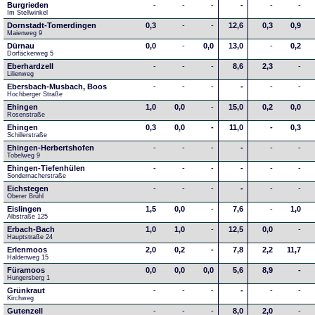
Burgrieden
-
-
-
-
-
-
Im Stellwinkel
Dornstadt-Tomerdingen
0,3
-
-
12,6
0,3
0,9
Maienweg 9
Dürnau
0,0
-
0,0
13,0
-
0,2
Dorfäckerweg 5
Eberhardzell
-
-
-
8,6
2,3
-
Lilienweg
Ebersbach-Musbach, Boos
-
-
-
-
-
-
Hochberger Straße
Ehingen
1,0
0,0
-
15,0
0,2
0,0
Rosenstraße
Ehingen
0,3
0,0
-
11,0
-
0,3
Schillerstraße
Ehingen-Herbertshofen
-
-
-
-
-
-
Tobelweg 9
Ehingen-Tiefenhülen
-
-
-
-
-
-
Sondernacherstraße
Eichstegen
-
-
-
-
-
-
Oberer Brühl
Eislingen
1,5
0,0
-
7,6
-
1,0
Albstraße 125
Erbach-Bach
1,0
1,0
-
12,5
0,0
-
Hauptstraße 24
Erlenmoos
2,0
0,2
-
7,8
2,2
11,7
Haldenweg 15
Füramoos
0,0
0,0
0,0
5,6
8,9
-
Hungersberg 1
Grünkraut
-
-
-
-
-
-
Kirchweg
Gutenzell
-
-
-
8,0
2,0
-