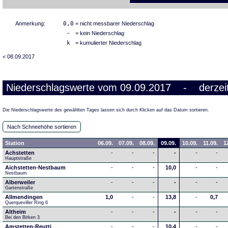
Anmerkung:
0,0
= nicht messbarer Niederschlag
-
= kein Niederschlag
k
= kumulierter Niederschlag
< 08.09.2017
Niederschlagswerte vom 09.09.2017 - derzeit
Die Niederschlagswerte des gewählten Tages lassen sich durch Klicken auf das Datum sortieren.
Nach Schneehöhe sortieren
Station
06.09.
07.09.
08.09.
09.09.
10.09.
11.09.
1
Achstetten
-
-
-
-
-
-
Hauptstraße
Aichstetten-Nestbaum
-
-
-
10,0
-
-
Nestbaum
Alberweiler
-
-
-
-
-
-
Gartenstraße
Allmendingen
1,0
-
-
13,8
-
0,7
Querqueviller Ring 6
Altheim
-
-
-
-
-
-
Bei den Birken 3
Amstetten-Reutti
-
-
-
10,4
-
-