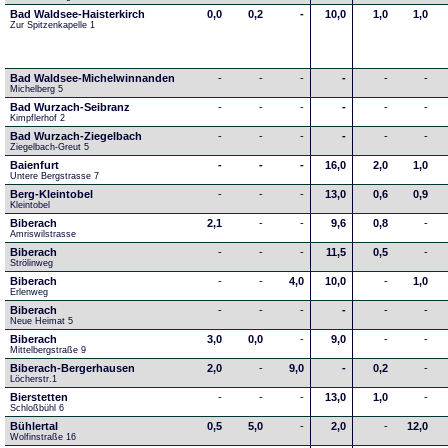
Bad Waldsee-Haisterkirch
0,0
0,2
-
10,0
1,0
1,0
Zur Spitzenkapelle 1
Bad Waldsee-Michelwinnanden
-
-
-
-
-
-
Michelberg 5
Bad Wurzach-Seibranz
-
-
-
-
-
-
Kimpflerhof 2 
Bad Wurzach-Ziegelbach
-
-
-
-
-
-
Ziegelbach-Greut 5
Baienfurt
-
-
-
16,0
2,0
1,0
Untere Bergstrasse 7
Berg-Kleintobel
-
-
-
13,0
0,6
0,9
Kleintobel
Biberach
2,1
-
-
9,6
0,8
-
Amriswilstrasse
Biberach
-
-
-
11,5
0,5
-
Strölinweg
Biberach
-
-
4,0
10,0
-
1,0
Erlenweg
Biberach
-
-
-
-
-
-
Neue Heimat 5
Biberach
3,0
0,0
-
9,0
-
-
Mittelbergstraße 9
Biberach-Bergerhausen
2,0
-
9,0
-
0,2
-
Löcherstr.1
Bierstetten
-
-
-
13,0
1,0
-
Schloßbühl 6
Bühlertal
0,5
5,0
-
2,0
-
12,0
Wolfinstraße 16