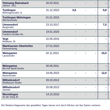
Tettnang-Ramsbach
26.03.2011
-
-
-
-
Jahnstr. 24/1
Tuttlingen
31.12.2023
0,6
-
-
9,8
Möhringerstraße 11
Tuttlingen-Möhringen
01.01.2015
-
-
-
-
Belchenstraße
Ummendorf
23.10.2017
-
-
-
7,5
Bergstraße
Ummendorf
19.01.2020
-
-
-
-
Friedrich-Schiller-Str.
Vogt
22.05.2015
-
-
-
-
Mühlwies 18
Warthausen-Oberhöfen
27.01.2022
-
-
-
-
Panoramaweg 
Weingarten
02.11.2021
-
-
-
10,0
Laurastraße
Weingarten
30.06.2011
-
-
-
-
Bischof-Sproll-Straße
Weingarten
19.06.2023
-
-
-
12,0
Marienstraße
Wilhelmsdorf
28.10.2012
-
-
-
-
Riedhauser Straße 
Wilhelmsdorf
20.08.2013
-
-
-
-
Seefeld
Wurmlingen
14.10.2016
-
-
-
-
An der Steig 30
Die Niederschlagswerte des gewählten Tages lassen sich durch Klicken auf das Datum sortieren.