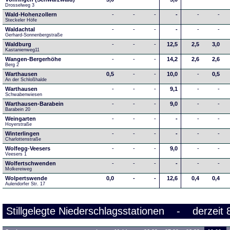
Drosselweg 3
Wald-Hohenzollern
-
-
-
-
-
-
Steckeler Höfe
Waldachtal
-
-
-
-
-
-
Gerhard-Sonnenbergstraße
Waldburg
-
-
-
12,5
2,5
3,0
Kastanienweg11
Wangen-Bergerhöhe
-
-
-
14,2
2,6
2,6
Berg 2
Warthausen
0,5
-
-
10,0
-
0,5
An der Schloßhalde 
Warthausen
-
-
-
9,1
-
-
Schwabenwiesen 
Warthausen-Barabein
-
-
-
9,0
-
-
Barabein 20
Weingarten
-
-
-
-
-
-
Hoyerstraße
Winterlingen
-
-
-
-
-
-
Charlottenstraße
Wolfegg-Veesers
-
-
-
9,0
-
-
Veesers 1
Wolfertschwenden
-
-
-
-
-
-
Molkereiweg
Wolpertswende
0,0
-
-
12,6
0,4
0,4
Aulendorfer Str. 17
Stillgelegte Niederschlagsstationen - derzeit 