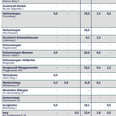
Kleinser Berg 1
Gutenzell-Hürbel
-
-
-
-
-
-
Bei der Sägmühle 1
Herbertingen
0,0
-
-
19,5
1,0
0,2
Drosselweg
Herbertingen
-
-
-
18,5
-
-
Hirschstrasse
Hochdorf-Schweinhausen
-
-
-
9,1
1,3
-
Lindenweg 2
Hohentengen
-
-
-
-
-
-
Repperweiler
Hohentengen-Bremen
0,0
-
-
22,0
0,0
-
Bremer Halde 4
Hohentengen-Völlkofen
-
-
-
-
-
-
Bergstraße
Horgenzell-Ringgenweiler
-
-
-
15,2
0,4
1,2
Ringgenweiler 620
Hüttisheim
0,0
-
-
-
-
-
Ulmer Weg 2
Illerkirchberg
0,3
0,9
-
11,8
0,2
-
Mahdauweg 20
Illerrieden-Wangen
-
-
-
-
-
-
Am Muckenberg 12
Immenstaad
-
-
-
-
-
-
Stockwiesen 10
Inzigkofen
0,0
-
-
18,1
-
0,5
Butzenweg 1
Isny
-
-
0,2
13,4
1,8
5,2
Am Dreifingerbach 39