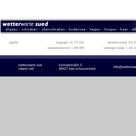
zugriffe:
insgesamt: 91.727.620
aktueller monat: 425.4
monatshöchstwert: 1.590.099
vorheriger monat: 1.242.1
wetterwarte süd
konradstraße 3
info@wetterwa
roland roth
88427 bad schussenried