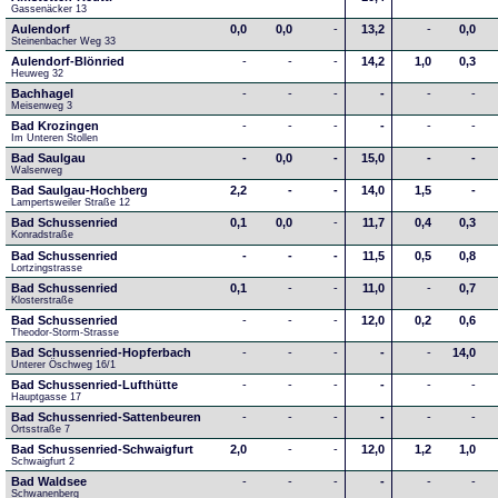
Gassenäcker 13
Aulendorf
0,0
0,0
-
13,2
-
0,0
Steinenbacher Weg 33
Aulendorf-Blönried
-
-
-
14,2
1,0
0,3
Heuweg 32
Bachhagel
-
-
-
-
-
-
Meisenweg 3
Bad Krozingen
-
-
-
-
-
-
Im Unteren Stollen
Bad Saulgau
-
0,0
-
15,0
-
-
Walserweg
Bad Saulgau-Hochberg
2,2
-
-
14,0
1,5
-
Lampertsweiler Straße 12
Bad Schussenried
0,1
0,0
-
11,7
0,4
0,3
Konradstraße
Bad Schussenried
-
-
-
11,5
0,5
0,8
Lortzingstrasse
Bad Schussenried
0,1
-
-
11,0
-
0,7
Klosterstraße
Bad Schussenried
-
-
-
12,0
0,2
0,6
Theodor-Storm-Strasse
Bad Schussenried-Hopferbach
-
-
-
-
-
14,0
Unterer Öschweg 16/1
Bad Schussenried-Lufthütte
-
-
-
-
-
-
Hauptgasse 17
Bad Schussenried-Sattenbeuren
-
-
-
-
-
-
Ortsstraße 7
Bad Schussenried-Schwaigfurt
2,0
-
-
12,0
1,2
1,0
Schwaigfurt 2
Bad Waldsee
-
-
-
-
-
-
Schwanenberg