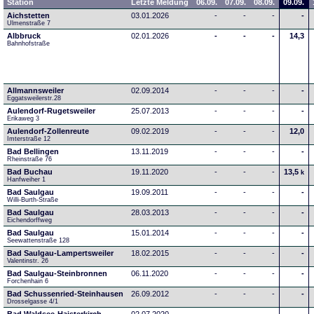
Station
Letzte Meldung
06.09.
07.09.
08.09.
09.09.
Aichstetten
03.01.2026
-
-
-
-
Ulmenstraße 7
Albbruck
02.01.2026
-
-
-
14,3
Bahnhofstraße
Allmannsweiler
02.09.2014
-
-
-
-
Eggatsweilerstr.28
Aulendorf-Rugetsweiler
25.07.2013
-
-
-
-
Erikaweg 3
Aulendorf-Zollenreute
09.02.2019
-
-
-
12,0
Imterstraße 12
Bad Bellingen
13.11.2019
-
-
-
-
Rheinstraße 76
Bad Buchau
19.11.2020
-
-
-
13,5
k
Hanfweiher 1
Bad Saulgau
19.09.2011
-
-
-
-
Willi-Burth-Straße
Bad Saulgau
28.03.2013
-
-
-
-
Eichendorffweg
Bad Saulgau
15.01.2014
-
-
-
-
Seewattenstraße 128
Bad Saulgau-Lampertsweiler
18.02.2015
-
-
-
-
Valentinstr. 26
Bad Saulgau-Steinbronnen
06.11.2020
-
-
-
-
Forchenhain 6
Bad Schussenried-Steinhausen
26.09.2012
-
-
-
-
Drosselgasse 4/1