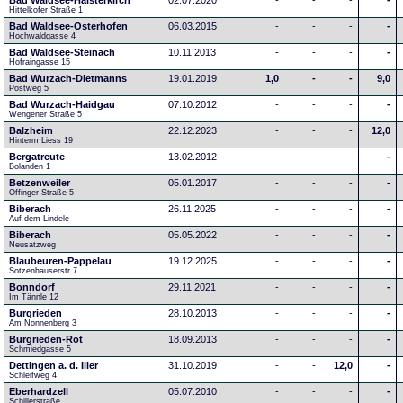
Bad Waldsee-Haisterkirch
02.07.2020
-
-
-
-
Hittelkofer Straße 1
Bad Waldsee-Osterhofen
06.03.2015
-
-
-
-
Hochwaldgasse 4
Bad Waldsee-Steinach
10.11.2013
-
-
-
-
Hofraingasse 15
Bad Wurzach-Dietmanns
19.01.2019
1,0
-
-
9,0
Postweg 5
Bad Wurzach-Haidgau
07.10.2012
-
-
-
-
Wengener Straße 5
Balzheim
22.12.2023
-
-
-
12,0
Hinterm Liess 19
Bergatreute
13.02.2012
-
-
-
-
Bolanden 1
Betzenweiler
05.01.2017
-
-
-
-
Offinger Straße 5
Biberach
26.11.2025
-
-
-
-
Auf dem Lindele
Biberach
05.05.2022
-
-
-
-
Neusatzweg 
Blaubeuren-Pappelau
19.12.2025
-
-
-
-
Sotzenhauserstr.7
Bonndorf
29.11.2021
-
-
-
-
Im Tännle 12
Burgrieden
28.10.2013
-
-
-
-
Am Nonnenberg 3
Burgrieden-Rot
18.09.2013
-
-
-
-
Schmiedgasse 5
Dettingen a. d. Iller
31.10.2019
-
-
12,0
-
Schleifweg 4
Eberhardzell
05.07.2010
-
-
-
-
Schillerstraße