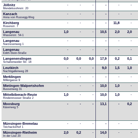
Jößnitz
-
-
-
-
-
-
Mendelssohnstr. 20
Kanzach
-
-
-
-
-
-
Anna von Russegg-Weg
Kirchberg
-
-
-
-
11,8
-
Rosenstr. 7
Langenau
1,0
-
-
10,5
2,0
2,0
Wasserstr. 54-1
Langenau
-
-
-
-
-
-
Narzissenweg 1
Langenau
-
-
-
-
-
-
Edith-Stein-Straße
Langenenslingen
0,0
0,0
0,0
17,9
0,2
0,1
Schattenweiler Str. 18
Leutkirch
-
-
-
9,0
1,5
1,0
Nachtigallenweg 28
Merklingen
-
-
-
-
-
-
Millergasse 9
Mietingen-Walpertshofen
-
-
-
10,0
1,0
-
Bussenweg 31
Mittelbiberach-Reute
1,0
-
-
10,0
1,0
-
Rindenmooser Straße 2
Moosburg
-
-
-
13,1
-
0,2
Käserweg 5
Münsingen-Bremelau
-
-
-
-
-
-
Teichackerhof 1
Münsingen-Rietheim
2,0
0,2
-
14,0
-
-
In der Lise 20