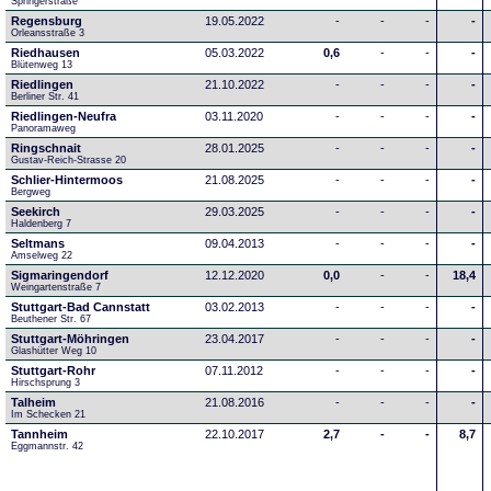
Springerstraße
Regensburg
19.05.2022
-
-
-
-
Orleansstraße 3
Riedhausen
05.03.2022
0,6
-
-
-
Blütenweg 13
Riedlingen
21.10.2022
-
-
-
-
Berliner Str. 41
Riedlingen-Neufra
03.11.2020
-
-
-
-
Panoramaweg
Ringschnait
28.01.2025
-
-
-
-
Gustav-Reich-Strasse 20
Schlier-Hintermoos
21.08.2025
-
-
-
-
Bergweg
Seekirch
29.03.2025
-
-
-
-
Haldenberg 7
Seltmans
09.04.2013
-
-
-
-
Amselweg 22
Sigmaringendorf
12.12.2020
0,0
-
-
18,4
Weingartenstraße 7
Stuttgart-Bad Cannstatt
03.02.2013
-
-
-
-
Beuthener Str. 67
Stuttgart-Möhringen
23.04.2017
-
-
-
-
Glashütter Weg 10
Stuttgart-Rohr
07.11.2012
-
-
-
-
Hirschsprung 3
Talheim
21.08.2016
-
-
-
-
Im Schecken 21
Tannheim
22.10.2017
2,7
-
-
8,7
Eggmannstr. 42     