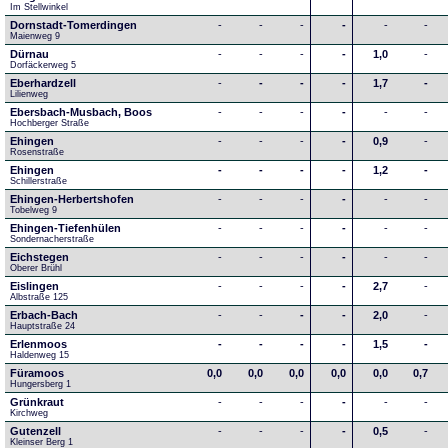
Im Stellwinkel
Dornstadt-Tomerdingen
-
-
-
-
-
-
Maienweg 9
Dürnau
-
-
-
-
1,0
-
Dorfäckerweg 5
Eberhardzell
-
-
-
-
1,7
-
Lilienweg
Ebersbach-Musbach, Boos
-
-
-
-
-
-
Hochberger Straße
Ehingen
-
-
-
-
0,9
-
Rosenstraße
Ehingen
-
-
-
-
1,2
-
Schillerstraße
Ehingen-Herbertshofen
-
-
-
-
-
-
Tobelweg 9
Ehingen-Tiefenhülen
-
-
-
-
-
-
Sondernacherstraße
Eichstegen
-
-
-
-
-
-
Oberer Brühl
Eislingen
-
-
-
-
2,7
-
Albstraße 125
Erbach-Bach
-
-
-
-
2,0
-
Hauptstraße 24
Erlenmoos
-
-
-
-
1,5
-
Haldenweg 15
Füramoos
0,0
0,0
0,0
0,0
0,0
0,7
Hungersberg 1
Grünkraut
-
-
-
-
-
-
Kirchweg
Gutenzell
-
-
-
-
0,5
-
Kleinser Berg 1