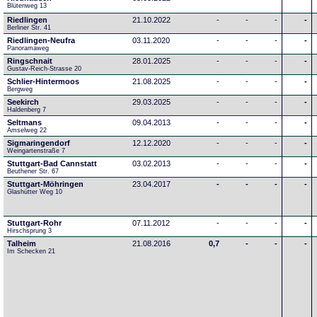
Blütenweg 13
Riedlingen
21.10.2022
-
-
-
-
Berliner Str. 41
Riedlingen-Neufra
03.11.2020
-
-
-
-
Panoramaweg
Ringschnait
28.01.2025
-
-
-
-
Gustav-Reich-Strasse 20
Schlier-Hintermoos
21.08.2025
-
-
-
-
Bergweg
Seekirch
29.03.2025
-
-
-
-
Haldenberg 7
Seltmans
09.04.2013
-
-
-
-
Amselweg 22
Sigmaringendorf
12.12.2020
-
-
-
-
Weingartenstraße 7
Stuttgart-Bad Cannstatt
03.02.2013
-
-
-
-
Beuthener Str. 67
Stuttgart-Möhringen
23.04.2017
-
-
-
-
Glashütter Weg 10
Stuttgart-Rohr
07.11.2012
-
-
-
-
Hirschsprung 3
Talheim
21.08.2016
0,7
-
-
-
Im Schecken 21