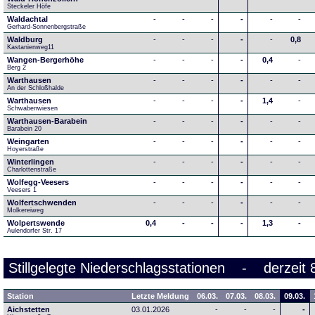
Steckeler Höfe
Waldachtal
-
-
-
-
-
-
Gerhard-Sonnenbergstraße
Waldburg
-
-
-
-
-
0,8
Kastanienweg11
Wangen-Bergerhöhe
-
-
-
-
0,4
-
Berg 2
Warthausen
-
-
-
-
-
-
An der Schloßhalde 
Warthausen
-
-
-
-
1,4
-
Schwabenwiesen 
Warthausen-Barabein
-
-
-
-
-
-
Barabein 20
Weingarten
-
-
-
-
-
-
Hoyerstraße
Winterlingen
-
-
-
-
-
-
Charlottenstraße
Wolfegg-Veesers
-
-
-
-
-
-
Veesers 1
Wolfertschwenden
-
-
-
-
-
-
Molkereiweg
Wolpertswende
0,4
-
-
-
1,3
-
Aulendorfer Str. 17
Stillgelegte Niederschlagsstationen - derzeit 
Station
Letzte Meldung
06.03.
07.03.
08.03.
09.03.
Aichstetten
03.01.2026
-
-
-
-