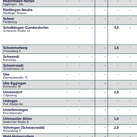
Rheinfelden-Herten
-
-
-
-
-
-
Eggbergstr. 10a
Riedlingen-Neufra
-
-
-
-
-
-
Riedlinger Strasse
Scheer
-
-
-
-
-
-
Fliederweg
Schelklingen-Gundershofen
-
-
-
-
4,0
-
Schwarzer-Straße 14
Schemmerberg
-
-
-
-
1,5
-
Drosselweg 9
Schwendi
-
-
-
-
-
-
Kreuzweg
Schwörstadt
-
-
-
-
-
-
Schulstrasse 19
Ulm
-
-
-
-
-
-
Eberhardtstraße 75
Ulm-Eggingen
-
-
-
-
-
-
Dorfstraße 36
Ummendorf
-
-
-
-
2,0
-
Tulpenweg
Unlingen
-
-
-
-
-
-
Prof.-Rieber-Str.
Unterlenningen
-
-
-
-
-
-
Kirschlatstraße
Uttenweiler-Ahlen
-
-
-
-
1,0
-
Seekircher Straße 8
Vöhringen (Schwarzwald)
-
-
-
-
2,0
-
Drosselweg 3
Wald-Hohenzollern
-
-
-
-
-
-