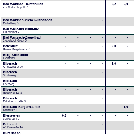
Bad Waldsee-Haisterkirch
-
-
-
-
2,2
0,0
Zur Spitzenkapelle 1
Bad Waldsee-Michelwinnanden
-
-
-
-
-
-
Michelberg 5
Bad Wurzach-Seibranz
-
-
-
-
-
-
Kimpflerhof 2 
Bad Wurzach-Ziegelbach
-
-
-
-
-
-
Ziegelbach-Greut 5
Baienfurt
-
-
-
-
2,0
-
Untere Bergstrasse 7
Berg-Kleintobel
-
-
-
-
-
-
Kleintobel
Biberach
-
-
-
-
1,0
-
Amriswilstrasse
Biberach
-
-
-
-
-
-
Strölinweg
Biberach
-
-
-
-
-
-
Erlenweg
Biberach
-
-
-
-
-
-
Neue Heimat 5
Biberach
-
-
-
-
-
-
Mittelbergstraße 9
Biberach-Bergerhausen
-
-
-
-
-
1,0
Löcherstr.1
Bierstetten
0,1
-
-
-
-
-
Schloßbühl 6
Bühlertal
-
-
-
-
-
-
Wolfinstraße 16
Burgrieden
-
-
-
-
-
-