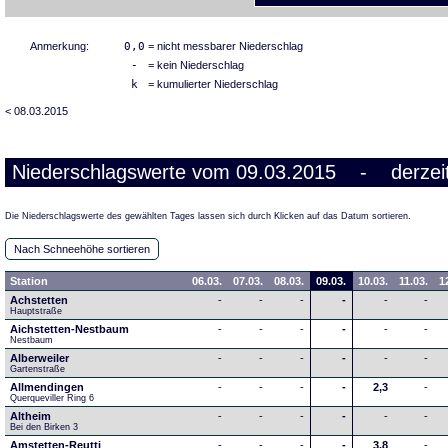
Anmerkung:
0,0
= nicht messbarer Niederschlag
-
= kein Niederschlag
k
= kumulierter Niederschlag
< 08.03.2015
Niederschlagswerte vom 09.03.2015 - derzeit
Die Niederschlagswerte des gewählten Tages lassen sich durch Klicken auf das Datum sortieren.
Nach Schneehöhe sortieren
Station
06.03.
07.03.
08.03.
09.03.
10.03.
11.03.
1
Achstetten
-
-
-
-
-
-
Hauptstraße
Aichstetten-Nestbaum
-
-
-
-
-
-
Nestbaum
Alberweiler
-
-
-
-
-
-
Gartenstraße
Allmendingen
-
-
-
-
2,3
-
Querqueviller Ring 6
Altheim
-
-
-
-
-
-
Bei den Birken 3
Amstetten-Reutti
-
-
-
-
3,8
-