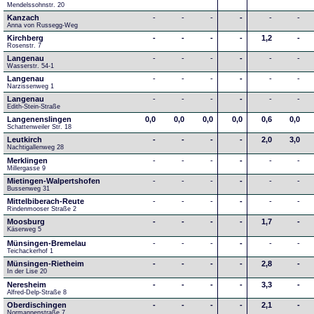
Mendelssohnstr. 20
Kanzach
-
-
-
-
-
-
Anna von Russegg-Weg
Kirchberg
-
-
-
-
1,2
-
Rosenstr. 7
Langenau
-
-
-
-
-
-
Wasserstr. 54-1
Langenau
-
-
-
-
-
-
Narzissenweg 1
Langenau
-
-
-
-
-
-
Edith-Stein-Straße
Langenenslingen
0,0
0,0
0,0
0,0
0,6
0,0
Schattenweiler Str. 18
Leutkirch
-
-
-
-
2,0
3,0
Nachtigallenweg 28
Merklingen
-
-
-
-
-
-
Millergasse 9
Mietingen-Walpertshofen
-
-
-
-
-
-
Bussenweg 31
Mittelbiberach-Reute
-
-
-
-
-
-
Rindenmooser Straße 2
Moosburg
-
-
-
-
1,7
-
Käserweg 5
Münsingen-Bremelau
-
-
-
-
-
-
Teichackerhof 1
Münsingen-Rietheim
-
-
-
-
2,8
-
In der Lise 20
Neresheim
-
-
-
-
3,3
-
Alfred-Delp-Straße 8
Oberdischingen
-
-
-
-
2,1
-
Normannenstraße 7