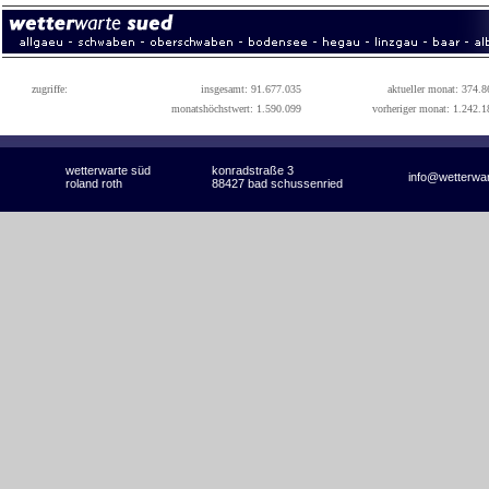
zugriffe:
insgesamt: 91.677.035
aktueller monat: 374.8
monatshöchstwert: 1.590.099
vorheriger monat: 1.242.1
wetterwarte süd
konradstraße 3
info@wetterwa
roland roth
88427 bad schussenried