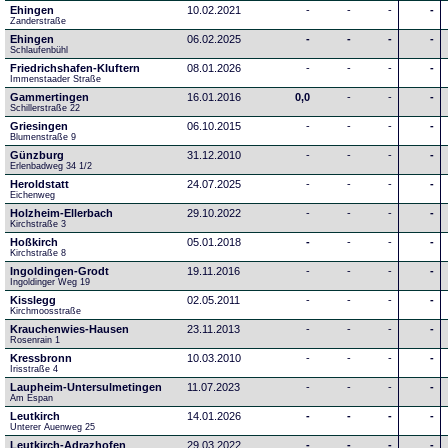
Ehingen
10.02.2021
-
-
-
-
Zanderstraße
Ehingen
06.02.2025
-
-
-
-
Schlaufenbühl
Friedrichshafen-Kluftern
08.01.2026
-
-
-
-
Immenstaader Straße
Gammertingen
16.01.2016
0,0
-
-
-
Schillerstraße 22
Griesingen
06.10.2015
-
-
-
-
Blumenstraße 9
Günzburg
31.12.2010
-
-
-
-
Erlenbadweg 34 1/2
Heroldstatt
24.07.2025
-
-
-
-
Eichenweg 
Holzheim-Ellerbach
29.10.2022
-
-
-
-
Kirchstraße 3
Hoßkirch
05.01.2018
-
-
-
-
Kirchstraße 8
Ingoldingen-Grodt
19.11.2016
-
-
-
-
Ingoldinger Weg 19
Kisslegg
02.05.2011
-
-
-
-
Kirchmoosstraße
Krauchenwies-Hausen
23.11.2013
-
-
-
-
Rosenrain 1
Kressbronn
10.03.2010
-
-
-
-
Irisstraße 4
Laupheim-Untersulmetingen
11.07.2023
-
-
-
-
Am Espan
Leutkirch
14.01.2026
-
-
-
-
Unterer Auenweg 25
Leutkirch-Adrazhofen
29.03.2022
-
-
-
-