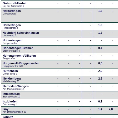
Gutenzell-Hürbel
-
-
-
-
-
-
Bei der Sägmühle 1
Herbertingen
-
-
-
-
1,2
-
Drosselweg
Herbertingen
-
-
-
-
1,0
-
Hirschstrasse
Hochdorf-Schweinhausen
-
-
-
-
1,2
-
Lindenweg 2
Hohentengen
-
-
-
-
-
-
Repperweiler
Hohentengen-Bremen
-
-
-
-
0,4
-
Bremer Halde 4
Hohentengen-Völlkofen
-
-
-
-
-
-
Bergstraße
Horgenzell-Ringgenweiler
-
-
-
-
0,0
-
Ringgenweiler 620
Hüttisheim
-
-
-
-
2,0
-
Ulmer Weg 2
Illerkirchberg
-
-
-
-
2,5
-
Mahdauweg 20
Illerrieden-Wangen
-
-
-
-
-
-
Am Muckenberg 12
Immenstaad
-
-
-
-
-
-
Stockwiesen 10
Inzigkofen
-
-
-
-
0,1
-
Butzenweg 1
Isny
-
-
-
-
1,4
2,8
Am Dreifingerbach 39
Jößnitz
-
-
-
-
-
-