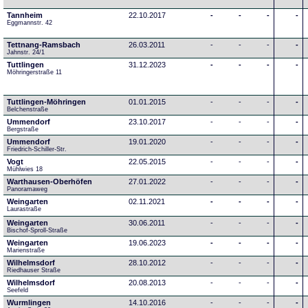
Tannheim
22.10.2017
-
-
-
-
Eggmannstr. 42     
Tettnang-Ramsbach
26.03.2011
-
-
-
-
Jahnstr. 24/1
Tuttlingen
31.12.2023
-
-
-
-
Möhringerstraße 11
Tuttlingen-Möhringen
01.01.2015
-
-
-
-
Belchenstraße
Ummendorf
23.10.2017
-
-
-
-
Bergstraße
Ummendorf
19.01.2020
-
-
-
-
Friedrich-Schiller-Str.
Vogt
22.05.2015
-
-
-
-
Mühlwies 18
Warthausen-Oberhöfen
27.01.2022
-
-
-
-
Panoramaweg 
Weingarten
02.11.2021
-
-
-
-
Laurastraße
Weingarten
30.06.2011
-
-
-
-
Bischof-Sproll-Straße
Weingarten
19.06.2023
-
-
-
-
Marienstraße
Wilhelmsdorf
28.10.2012
-
-
-
-
Riedhauser Straße 
Wilhelmsdorf
20.08.2013
-
-
-
-
Seefeld
Wurmlingen
14.10.2016
-
-
-
-