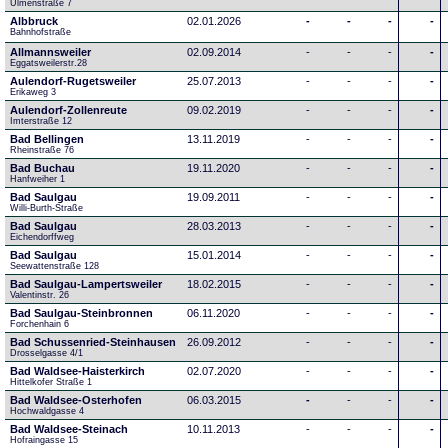
Ulmenstraße 7
Albbruck
02.01.2026
-
-
-
-
Bahnhofstraße
Allmannsweiler
02.09.2014
-
-
-
-
Eggatsweilerstr.28
Aulendorf-Rugetsweiler
25.07.2013
-
-
-
-
Erikaweg 3
Aulendorf-Zollenreute
09.02.2019
-
-
-
-
Imterstraße 12
Bad Bellingen
13.11.2019
-
-
-
-
Rheinstraße 76
Bad Buchau
19.11.2020
-
-
-
-
Hanfweiher 1
Bad Saulgau
19.09.2011
-
-
-
-
Willi-Burth-Straße
Bad Saulgau
28.03.2013
-
-
-
-
Eichendorffweg
Bad Saulgau
15.01.2014
-
-
-
-
Seewattenstraße 128
Bad Saulgau-Lampertsweiler
18.02.2015
-
-
-
-
Valentinstr. 26
Bad Saulgau-Steinbronnen
06.11.2020
-
-
-
-
Forchenhain 6
Bad Schussenried-Steinhausen
26.09.2012
-
-
-
-
Drosselgasse 4/1
Bad Waldsee-Haisterkirch
02.07.2020
-
-
-
-
Hittelkofer Straße 1
Bad Waldsee-Osterhofen
06.03.2015
-
-
-
-
Hochwaldgasse 4
Bad Waldsee-Steinach
10.11.2013
-
-
-
-
Hofraingasse 15