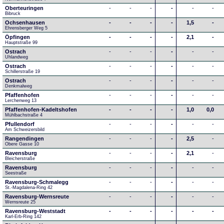
Oberteuringen
-
-
-
-
-
-
Bibruck
Ochsenhausen
-
-
-
-
1,5
-
Ehrensberger Weg 5
Öpfingen
-
-
-
-
2,1
-
Hauptstraße 99
Ostrach
-
-
-
-
-
-
Uhlandweg
Ostrach
-
-
-
-
-
-
Schillerstraße 19
Ostrach
-
-
-
-
-
-
Denkmalweg 
Pfaffenhofen
-
-
-
-
-
-
Lerchenweg 13
Pfaffenhofen-Kadeltshofen
-
-
-
-
1,0
0,0
Mühlbachstraße 4
Pfullendorf
-
-
-
-
-
-
Am Schweizersbild 
Rangendingen
-
-
-
-
2,5
-
Obere Gasse 10
Ravensburg
-
-
-
-
2,1
-
Bleicherstraße
Ravensburg
-
-
-
-
-
-
Seestraße 
Ravensburg-Schmalegg
-
-
-
-
-
-
St.-Magdalena-Ring 42
Ravensburg-Wernsreute
-
-
-
-
-
-
Wernsreute 25
Ravensburg-Weststadt
-
-
-
-
-
-
Karl-Erb-Ring 142