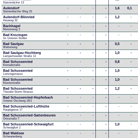
Gassenäcker 13
Aulendorf
-
-
-
-
1,6
0,1
Steinenbacher Weg 33
Aulendorf-Blönried
-
-
-
-
1,2
-
Heuweg 32
Bachhagel
-
-
-
-
-
-
Meisenweg 3
Bad Krozingen
-
-
-
-
-
-
Im Unteren Stollen
Bad Saulgau
-
-
-
-
0,5
-
Walserweg
Bad Saulgau-Hochberg
-
-
-
-
1,0
-
Lampertsweiler Straße 12
Bad Schussenried
-
-
-
-
0,8
-
Konradstraße
Bad Schussenried
-
-
-
-
1,0
-
Lortzingstrasse
Bad Schussenried
-
-
-
-
1,0
-
Klosterstraße
Bad Schussenried
-
-
-
-
1,2
-
Theodor-Storm-Strasse
Bad Schussenried-Hopferbach
-
-
-
-
-
-
Unterer Öschweg 16/1
Bad Schussenried-Lufthütte
-
-
-
-
-
-
Hauptgasse 17
Bad Schussenried-Sattenbeuren
-
-
-
-
-
-
Ortsstraße 7
Bad Schussenried-Schwaigfurt
-
-
-
-
1,0
-
Schwaigfurt 2
Bad Waldsee
-
-
-
-
-
-
Schwanenberg