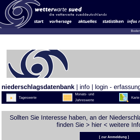
Boden
niederschlagsdatenbank
|
info
|
login - erfassun
Monats- und
Tageswerte
Karte
Jahreswerte
Sollten Sie Interesse haben, an der Niedersc
finden Sie >
hier
< weitere Inf
[ zur Anmeldung ]