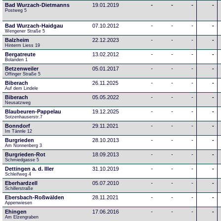
Bad Wurzach-Dietmanns
19.01.2019
-
-
-
-
Postweg 5
Bad Wurzach-Haidgau
07.10.2012
-
-
-
-
Wengener Straße 5
Balzheim
22.12.2023
-
-
-
-
Hinterm Liess 19
Bergatreute
13.02.2012
-
-
-
-
Bolanden 1
Betzenweiler
05.01.2017
-
-
-
-
Offinger Straße 5
Biberach
26.11.2025
-
-
-
-
Auf dem Lindele
Biberach
05.05.2022
-
-
-
-
Neusatzweg 
Blaubeuren-Pappelau
19.12.2025
-
-
-
-
Sotzenhauserstr.7
Bonndorf
29.11.2021
-
-
-
-
Im Tännle 12
Burgrieden
28.10.2013
-
-
-
-
Am Nonnenberg 3
Burgrieden-Rot
18.09.2013
-
-
-
-
Schmiedgasse 5
Dettingen a. d. Iller
31.10.2019
-
-
-
-
Schleifweg 4
Eberhardzell
05.07.2010
-
-
-
-
Schillerstraße
Ebersbach-Roßwälden
28.11.2021
-
-
-
-
Appenwiesen
Ehingen
17.06.2016
-
-
-
-
Am Elzengraben