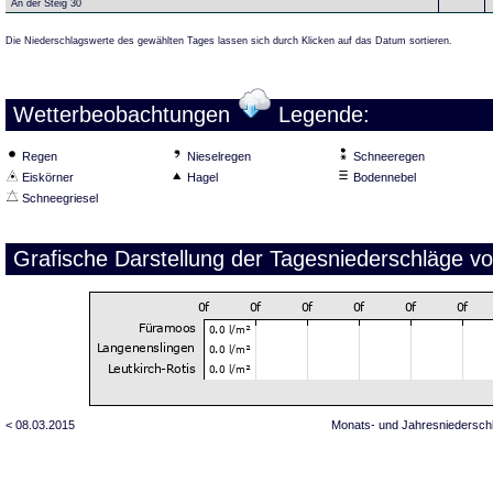
An der Steig 30
Die Niederschlagswerte des gewählten Tages lassen sich durch Klicken auf das Datum sortieren.
Wetterbeobachtungen
Legende:
Regen
Nieselregen
Schneeregen
Eiskörner
Hagel
Bodennebel
Schneegriesel
Grafische Darstellung der Tagesniederschläge v
< 08.03.2015
Monats- und Jahresniedersch