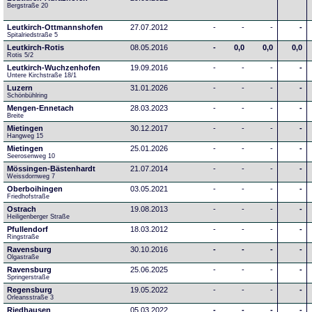
Bergstraße 20
Leutkirch-Ottmannshofen
27.07.2012
-
-
-
-
Spitalriedstraße 5
Leutkirch-Rotis
08.05.2016
-
0,0
0,0
0,0
Rotis 5/2
Leutkirch-Wuchzenhofen
19.09.2016
-
-
-
-
Untere Kirchstraße 18/1
Luzern
31.01.2026
-
-
-
-
Schönbühlring
Mengen-Ennetach
28.03.2023
-
-
-
-
Breite 
Mietingen
30.12.2017
-
-
-
-
Hangweg 15
Mietingen
25.01.2026
-
-
-
-
Seerosenweg 10
Mössingen-Bästenhardt
21.07.2014
-
-
-
-
Weissdornweg 7
Oberboihingen
03.05.2021
-
-
-
-
Friedhofstraße
Ostrach
19.08.2013
-
-
-
-
Heiligenberger Straße
Pfullendorf
18.03.2012
-
-
-
-
Ringstraße 
Ravensburg
30.10.2016
-
-
-
-
Olgastraße
Ravensburg
25.06.2025
-
-
-
-
Springerstraße
Regensburg
19.05.2022
-
-
-
-
Orleansstraße 3
Riedhausen
05.03.2022
-
-
-
-